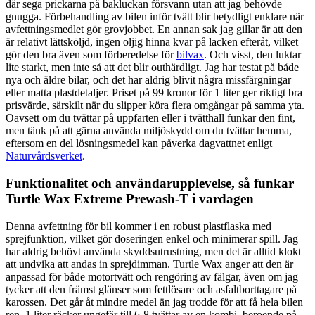
där sega prickarna på bakluckan försvann utan att jag behövde
gnugga. Förbehandling av bilen inför tvätt blir betydligt enklare när
avfettningsmedlet gör grovjobbet. En annan sak jag gillar är att den
är relativt lättsköljd, ingen oljig hinna kvar på lacken efteråt, vilket
gör den bra även som förberedelse för
bilvax
. Och visst, den luktar
lite starkt, men inte så att det blir outhärdligt. Jag har testat på både
nya och äldre bilar, och det har aldrig blivit några missfärgningar
eller matta plastdetaljer. Priset på 99 kronor för 1 liter ger riktigt bra
prisvärde, särskilt när du slipper köra flera omgångar på samma yta.
Oavsett om du tvättar på uppfarten eller i tvätthall funkar den fint,
men tänk på att gärna använda miljöskydd om du tvättar hemma,
eftersom en del lösningsmedel kan påverka dagvattnet enligt
Naturvårdsverket
.
Funktionalitet och användarupplevelse, så funkar
Turtle Wax Extreme Prewash-T i vardagen
Denna avfettning för bil kommer i en robust plastflaska med
sprejfunktion, vilket gör doseringen enkel och minimerar spill. Jag
har aldrig behövt använda skyddsutrustning, men det är alltid klokt
att undvika att andas in sprejdimman. Turtle Wax anger att den är
anpassad för både motortvätt och rengöring av fälgar, även om jag
tycker att den främst glänser som fettlösare och asfaltborttagare på
karossen. Det går åt mindre medel än jag trodde för att få hela bilen
ren, 1 liter räcker ungefär till 6-8 tvättar av en kombi, beroende på