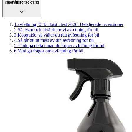
Innehållsförteckning
1
.
avfettning för bil bäst i test 2026: Detaljerade recensioner
2
.
Så testar och utvärderar vi avfettning för bil
3
.
Köpguide: så väljer du rätt avfettning för bil
4
.
Så får du ut mest av din avfettning för bil
5
.
Tänk på detta innan du köper avfettning för bil
6
.
Vanliga frågor om avfettning för bil