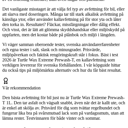
Det vanligaste misstaget är att välja fel typ av avfettning för bil, eller
att slarva med doseringen. Många tar till stark alkalisk avfettning på
känsliga ytor, eller använder kallavfettning på för stor yta och låter
den torka in. Resultatet? Fläckar, missfärgningar eller dålig effekt.
Och visst, det är lätt att glömma skyddshandskar eller miljöskydd på
uppfarten, men det kostar både på plånbok och miljö i längden.
Vi väger samman oberoende tester, svenska användarerfarenheter
och egna tester i salt, slask och minusgrader. Prisvärde,
miljöpåverkan och faktisk rengöringskraft står i fokus. Bäst i test
2026 är Turtle Wax Extreme Prewash-T, en kallavfettning som
verkligen levererar för svenska förhållanden. I vår köpguide hittar
du också tips på miljömärkta alternativ och hur du får bäst resultat.
Vår rekommendation
Den bästa avfettning för bil just nu är Turtle Wax Extreme Prewash-
T 1L. Den tar asfalt och vägsalt snabbt, även när det är kallt ute, och
är enkel att skölja av. Prisvärd för dig som tvättar regelbundet och
fungerar lika bra på svårsmutsad lack som på vardagssmuts, utan att
lämna rester. Testvinnaren för både vinter och sommar.