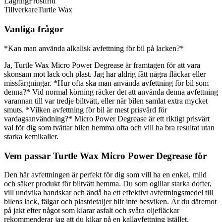
Lagring
Frostfritt
Tillverkare
Turtle Wax
Vanliga frågor
*Kan man använda alkalisk avfettning för bil på lacken?*
Ja, Turtle Wax Micro Power Degrease är framtagen för att vara
skonsam mot lack och plast. Jag har aldrig fått några fläckar eller
missfärgningar. *Hur ofta ska man använda avfettning för bil som
denna?* Vid normal körning räcker det att använda denna avfettning
varannan till var tredje biltvätt, eller när bilen samlat extra mycket
smuts. *Vilken avfettning för bil är mest prisvärd för
vardagsanvändning?* Micro Power Degrease är ett riktigt prisvärt
val för dig som tvättar bilen hemma ofta och vill ha bra resultat utan
starka kemikalier.
Vem passar Turtle Wax Micro Power Degrease för
Den här avfettningen är perfekt för dig som vill ha en enkel, mild
och säker produkt för biltvätt hemma. Du som ogillar starka dofter,
vill undvika handskar och ändå ha ett effektivt avfettningsmedel till
bilens lack, fälgar och plastdetaljer blir inte besviken. Är du däremot
på jakt efter något som klarar asfalt och svåra oljefläckar
rekommenderar jag att du kikar på en kallavfettning istället.