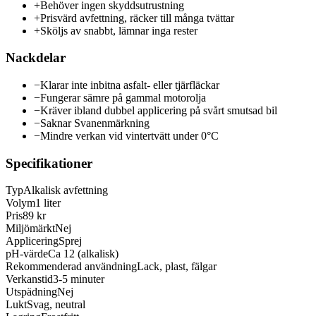
+
Behöver ingen skyddsutrustning
+
Prisvärd avfettning, räcker till många tvättar
+
Sköljs av snabbt, lämnar inga rester
Nackdelar
−
Klarar inte inbitna asfalt- eller tjärfläckar
−
Fungerar sämre på gammal motorolja
−
Kräver ibland dubbel applicering på svårt smutsad bil
−
Saknar Svanenmärkning
−
Mindre verkan vid vintertvätt under 0°C
Specifikationer
Typ
Alkalisk avfettning
Volym
1 liter
Pris
89 kr
Miljömärkt
Nej
Applicering
Sprej
pH-värde
Ca 12 (alkalisk)
Rekommenderad användning
Lack, plast, fälgar
Verkanstid
3-5 minuter
Utspädning
Nej
Lukt
Svag, neutral