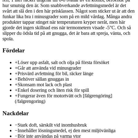
hur smutsig den är. Som snabbverkande avfettningsmedel är det
svårt att slå den i den här prisklassen. Något som sticker ut är att den
funkar lika bra i minusgrader som på en mild vårdag. Många andra
produkter tappar stinget när temperaturen kryper neråt, men här
gjorde det ingen skillnad ens när termometern visade -5°C. Och så
slipper du ödsla tid på att gnugga, det är bara att spreja, vänta, och
spola.
Fördelar
+
Löser upp asfalt, salt och olja på första försöket
+
Går att använda vid minusgrader
+
Prisvärd avfettning för bil, räcker länge
+
Behöver sällan gnuggas in
+
Skonsam mot lack och plast
+
Enkel dosering och liten risk för spill
+
Fungerar även för motortvätt och [fälgrengöring]
(/falgrengoring)
Nackdelar
−
Stark doft, särskilt vid inomhusbruk
−
Innehåller lösningsmedel, ej den mest miljövänliga
−
Bör inte användas på varma ytor