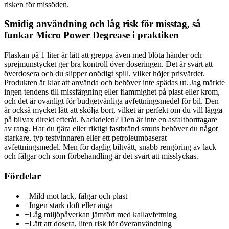
risken för missöden.
Smidig användning och låg risk för misstag, så
funkar Micro Power Degrease i praktiken
Flaskan på 1 liter är lätt att greppa även med blöta händer och
sprejmunstycket ger bra kontroll över doseringen. Det är svårt att
överdosera och du slipper onödigt spill, vilket höjer prisvärdet.
Produkten är klar att använda och behöver inte spädas ut. Jag märkte
ingen tendens till missfärgning eller flammighet på plast eller krom,
och det är ovanligt för budgetvänliga avfettningsmedel för bil. Den
är också mycket lätt att skölja bort, vilket är perfekt om du vill lägga
på bilvax direkt efteråt. Nackdelen? Den är inte en asfaltborttagare
av rang. Har du tjära eller riktigt fastbränd smuts behöver du något
starkare, typ testvinnaren eller ett petroleumbaserat
avfettningsmedel. Men för daglig biltvätt, snabb rengöring av lack
och fälgar och som förbehandling är det svårt att misslyckas.
Fördelar
+
Mild mot lack, fälgar och plast
+
Ingen stark doft eller ånga
+
Låg miljöpåverkan jämfört med kallavfettning
+
Lätt att dosera, liten risk för överanvändning