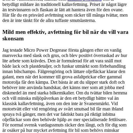
betydligt mildare än traditionell kallavfettning. Priset är något lägre
än testvinnaren och flaskan är lätt att hantera även för den ovane.
Här får du en prisvärd avfettning som räcker till många tvättar, men
den är inte tänkt för de allra tuffaste smutslasterna.
Mild men effektiv, avfettning för bil när du vill vara
skonsam
Jag testade Micro Power Degrease första gången efter en vanlig
marsvecka med slask och grus, och blev positivt överraskad av hur
lite arbete som krävdes. Den är formulerad för att vara snäll mot
både lack och plastdetaljer, och funkar utmärkt som förbehandling
innan bilschampo. Fälgrengöring och lättare oljefläckar klarar den
galant, men när det kommer till grova asfaltprickar eller gammal
motorolja får den kämpa. Det bästa är att du slipper stark doft och
behöver inte använda handskar, det känns mer som att jobba med
diskmedel än med starka bilkemikalier. Om du tvättar bilen hemma
och vill minska miljöpåverkan är den ett betydligt bättre val än
klassisk kallavfettning, även om den inte är Svanenmärkt. Vid
motortvätt eller vid rengöring av svårt smutsad bil får man ibland
spraya två gånger, men det var faktiskt bara på riktigt inbitna
oljefläckar som den behövde hjälp av mer specialiserade fettlösare.
För normal svensk vardagssmuts räcker den långt, och för dig som
är osäker på hur mycket avfettning för bil som behövs minskar