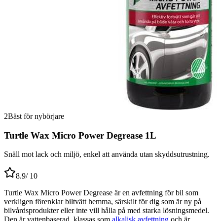
2
Bäst för nybörjare
Turtle Wax Micro Power Degrease 1L
Snäll mot lack och miljö, enkel att använda utan skyddsutrustning.
8.9
/ 10
Turtle Wax Micro Power Degrease är en avfettning för bil som
verkligen förenklar biltvätt hemma, särskilt för dig som är ny på
bilvårdsprodukter eller inte vill hålla på med starka lösningsmedel.
Den är vattenbaserad, klassas som
alkalisk avfettning
och är