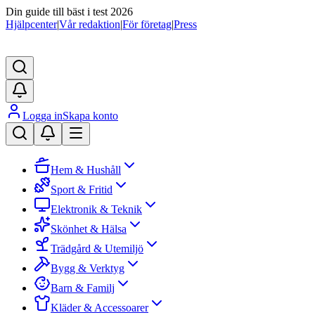
Din guide till bäst i test 2026
Hjälpcenter
|
Vår redaktion
|
För företag
|
Press
Logga in
Skapa konto
Hem & Hushåll
Sport & Fritid
Elektronik & Teknik
Skönhet & Hälsa
Trädgård & Utemiljö
Bygg & Verktyg
Barn & Familj
Kläder & Accessoarer