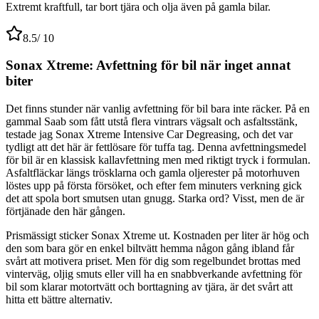
Extremt kraftfull, tar bort tjära och olja även på gamla bilar.
8.5
/ 10
Sonax Xtreme: Avfettning för bil när inget annat
biter
Det finns stunder när vanlig avfettning för bil bara inte räcker. På en
gammal Saab som fått utstå flera vintrars vägsalt och asfaltsstänk,
testade jag Sonax Xtreme Intensive Car Degreasing, och det var
tydligt att det här är fettlösare för tuffa tag. Denna avfettningsmedel
för bil är en klassisk kallavfettning men med riktigt tryck i formulan.
Asfaltfläckar längs trösklarna och gamla oljerester på motorhuven
löstes upp på första försöket, och efter fem minuters verkning gick
det att spola bort smutsen utan gnugg. Starka ord? Visst, men de är
förtjänade den här gången.
Prismässigt sticker Sonax Xtreme ut. Kostnaden per liter är hög och
den som bara gör en enkel biltvätt hemma någon gång ibland får
svårt att motivera priset. Men för dig som regelbundet brottas med
vinterväg, oljig smuts eller vill ha en snabbverkande avfettning för
bil som klarar motortvätt och borttagning av tjära, är det svårt att
hitta ett bättre alternativ.