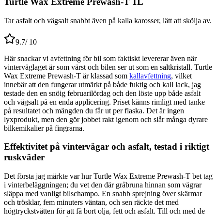
Turtle Wax Extreme Prewash-T 1L
Tar asfalt och vägsalt snabbt även på kalla karosser, lätt att skölja av.
9.7
/ 10
Här snackar vi avfettning för bil som faktiskt levererar även när
vinterväglaget är som värst och bilen ser ut som en saltkristall. Turtle
Wax Extreme Prewash-T är klassad som
kallavfettning
, vilket
innebär att den fungerar utmärkt på både fuktig och kall lack, jag
testade den en snöig februarilördag och den löste upp både asfalt
och vägsalt på en enda applicering. Priset känns rimligt med tanke
på resultatet och mängden du får ut per flaska. Det är ingen
lyxprodukt, men den gör jobbet rakt igenom och slår många dyrare
bilkemikalier på fingrarna.
Effektivitet på vintervägar och asfalt, testad i riktigt
ruskväder
Det första jag märkte var hur Turtle Wax Extreme Prewash-T bet tag
i vinterbeläggningen; du vet den där gråbruna hinnan som vägrar
släppa med vanligt bilschampo. En snabb sprejning över skärmar
och trösklar, fem minuters väntan, och sen räckte det med
högtryckstvätten för att få bort olja, fett och asfalt. Till och med de