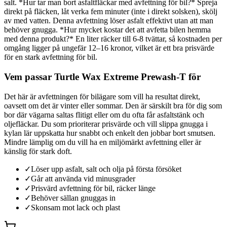
salt. *Hur tar man bort asfaltfläckar med avfettning för bil?* Spreja
direkt på fläcken, låt verka fem minuter (inte i direkt solsken), skölj
av med vatten. Denna avfettning löser asfalt effektivt utan att man
behöver gnugga. *Hur mycket kostar det att avfetta bilen hemma
med denna produkt?* En liter räcker till 6-8 tvättar, så kostnaden per
omgång ligger på ungefär 12–16 kronor, vilket är ett bra prisvärde
för en stark avfettning för bil.
Vem passar Turtle Wax Extreme Prewash-T för
Det här är avfettningen för bilägare som vill ha resultat direkt,
oavsett om det är vinter eller sommar. Den är särskilt bra för dig som
bor där vägarna saltas flitigt eller om du ofta får asfaltstänk och
oljefläckar. Du som prioriterar prisvärde och vill slippa gnugga i
kylan lär uppskatta hur snabbt och enkelt den jobbar bort smutsen.
Mindre lämplig om du vill ha en miljömärkt avfettning eller är
känslig för stark doft.
✓
Löser upp asfalt, salt och olja på första försöket
✓
Går att använda vid minusgrader
✓
Prisvärd avfettning för bil, räcker länge
✓
Behöver sällan gnuggas in
✓
Skonsam mot lack och plast