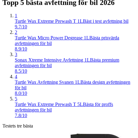
Topp 5 bästa
avfettning för bil
2026
1
Turtle Wax Extreme Prewash T 1L
Bäst i test avfettning bil
9.7/10
2
Turtle Wax Micro Power Degrease 1L
Bästa prisvärda
avfettningen för bil
8.9/10
3
Sonax Xtreme Intensive Avfettning 1L
Bästa premium
avfettningen för bil
8.5/10
4
Turtle Wax Avfettning Svanen 1L
Bästa design avfettningen
för bil
8.0/10
5
Turtle Wax Extreme Prewash T 5L
Bästa för proffs
avfettningen för bil
7.8/10
Testets tre bästa