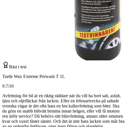
Bäst i test
Turtle Wax Extreme Prewash T 1L
9.7/10
Avfettning för bil är en riktig räddare när du vill ha bort salt, asfalt,
tjära och oljefläckar från lacken. Efter en februarivecka på saltade
svenska vägar är det ofta bara en bra kallavfettning som biter. Ska
du göra en snabb biltvätt hemma innan helgen, eller vill få motorn
ren inför service? Då behövs rätt bilavfettning, annars sitter smutsen
kvar och vaxet fäster sämre. Och det är inte bara lacken som mår bra
av en ordentlig fettlösare, utan även fälgar och plastdelar.