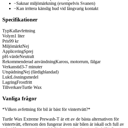
−
Saknar miljömärkning (exempelvis Svanen)
−
Kan irritera känslig hud vid långvarig kontakt
Specifikationer
Typ
Kallavfettning
Volym
1 liter
Pris
99 kr
Miljömärkt
Nej
Applicering
Sprej
pH-värde
Neutralt
Rekommenderad användning
Kaross, motorrum, fälgar
Verkanstid
3-7 minuter
Utspädning
Nej (färdigblandad)
Lukt
Lösningsmedel
Lagring
Frostfritt
Tillverkare
Turtle Wax
Vanliga frågor
*Vilken avfettning för bil är bäst för vintertvätt?*
Turtle Wax Extreme Prewash-T är ett av de bästa alternativen för
vintertvätt, eftersom den fungerar även när bilen är iskall och full av