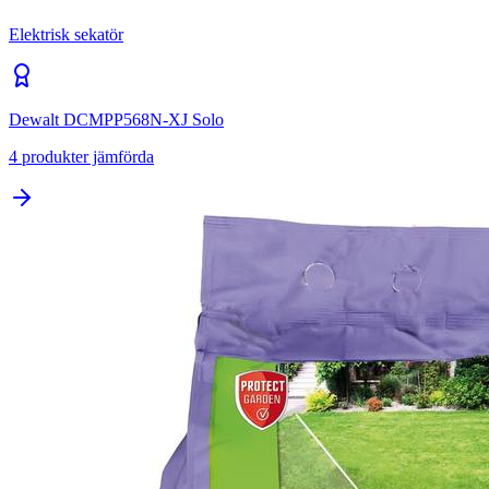
Elektrisk sekatör
Dewalt DCMPP568N-XJ Solo
4
produkter jämförda