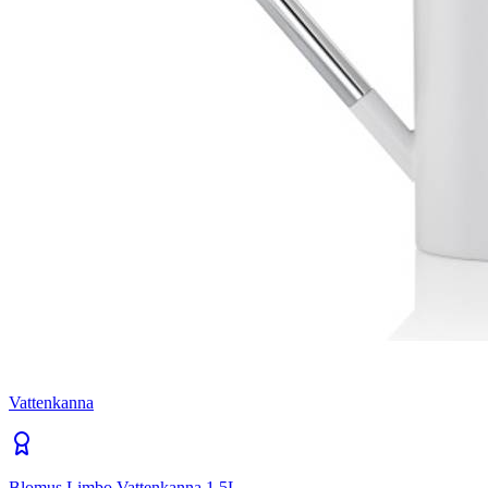
Vattenkanna
Blomus Limbo Vattenkanna 1.5L