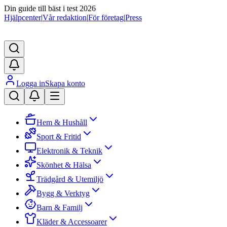
Din guide till bäst i test 2026
Hjälpcenter
|
Vår redaktion
|
För företag
|
Press
Logga in
Skapa konto
Hem & Hushåll
Sport & Fritid
Elektronik & Teknik
Skönhet & Hälsa
Trädgård & Utemiljö
Bygg & Verktyg
Barn & Familj
Kläder & Accessoarer