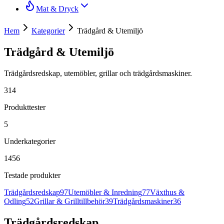
Mat & Dryck
Hem
Kategorier
Trädgård & Utemiljö
Trädgård & Utemiljö
Trädgårdsredskap, utemöbler, grillar och trädgårdsmaskiner.
314
Produkttester
5
Underkategorier
1456
Testade produkter
Trädgårdsredskap
97
Utemöbler & Inredning
77
Växthus &
Odling
52
Grillar & Grilltillbehör
39
Trädgårdsmaskiner
36
Trädgårdsredskap