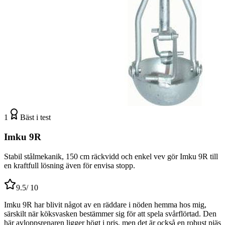
1
Bäst i test
Imku 9R
Stabil stålmekanik, 150 cm räckvidd och enkel vev gör Imku 9R till
en kraftfull lösning även för envisa stopp.
9.5
/ 10
Imku 9R har blivit något av en räddare i nöden hemma hos mig,
särskilt när köksvasken bestämmer sig för att spela svårflörtad. Den
här avloppsrenaren ligger högt i pris, men det är också en robust pjäs