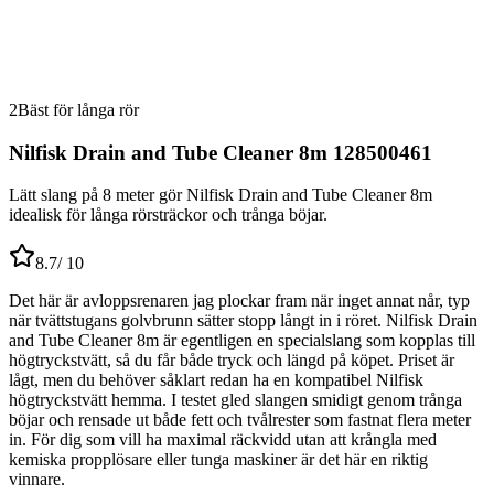
2
Bäst för långa rör
Nilfisk Drain and Tube Cleaner 8m 128500461
Lätt slang på 8 meter gör Nilfisk Drain and Tube Cleaner 8m
idealisk för långa rörsträckor och trånga böjar.
8.7
/ 10
Det här är avloppsrenaren jag plockar fram när inget annat når, typ
när tvättstugans golvbrunn sätter stopp långt in i röret. Nilfisk Drain
and Tube Cleaner 8m är egentligen en specialslang som kopplas till
högtryckstvätt, så du får både tryck och längd på köpet. Priset är
lågt, men du behöver såklart redan ha en kompatibel Nilfisk
högtryckstvätt hemma. I testet gled slangen smidigt genom trånga
böjar och rensade ut både fett och tvålrester som fastnat flera meter
in. För dig som vill ha maximal räckvidd utan att krångla med
kemiska propplösare eller tunga maskiner är det här en riktig
vinnare.