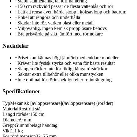
+
Stabil stålmekanik, tål tuff hantering
+
150 cm räckvidd passar de flesta vattenlås och rör
+
Lätt att rensa även hårda stopp i köksavlopp och badrum
+
Enkel att rengöra och underhålla
+
Skadar inte rör, varken plast eller metall
+
Miljövänlig, ingen kemisk propplösare behövs
+
Bra prisvärde på sikt jämfört med rörmokare
Nackdelar
−
Priset kan kännas högt jämfört med enklare modeller
−
Kräver lite fysisk styrka och vana för bästa resultat
−
Slangen räcker inte för riktigt långa rörsträckor
−
Saknar extra tillbehör eller olika munstycken
−
Inte optimal för rörinspektion eller rotinträngning
Specifikationer
Typ
Mekanisk [avloppsrensare](/avloppsrensare) (röråder)
Material
Rostfritt stål
Längd röråder
150 cm
Diameter
9 mm
Grepp
Gummibelagt handtag
Vikt
1,1 kg
För rördimension
32–75 mm