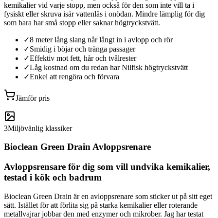
kemikalier vid varje stopp, men också för den som inte vill ta i
fysiskt eller skruva isär vattenlås i onödan. Mindre lämplig för dig
som bara har små stopp eller saknar högtryckstvätt.
✓
8 meter lång slang når långt in i avlopp och rör
✓
Smidig i böjar och trånga passager
✓
Effektiv mot fett, hår och tvålrester
✓
Låg kostnad om du redan har Nilfisk högtryckstvätt
✓
Enkel att rengöra och förvara
Jämför pris
3
Miljövänlig klassiker
Bioclean Green Drain Avloppsrenare
Avloppsrensare för dig som vill undvika kemikalier,
testad i kök och badrum
Bioclean Green Drain är en avloppsrenare som sticker ut på sitt eget
sätt. Istället för att förlita sig på starka kemikalier eller roterande
metallvajrar jobbar den med enzymer och mikrober. Jag har testat