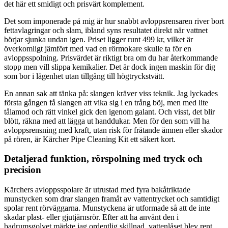
det här ett smidigt och prisvärt komplement.
Det som imponerade på mig är hur snabbt avloppsrensaren river bort
fettavlagringar och slam, ibland syns resultatet direkt när vattnet
börjar sjunka undan igen. Priset ligger runt 499 kr, vilket är
överkomligt jämfört med vad en rörmokare skulle ta för en
avloppsspolning. Prisvärdet är riktigt bra om du har återkommande
stopp men vill slippa kemikalier. Det är dock ingen maskin för dig
som bor i lägenhet utan tillgång till högtryckstvätt.
En annan sak att tänka på: slangen kräver viss teknik. Jag lyckades
första gången få slangen att vika sig i en trång böj, men med lite
tålamod och rätt vinkel gick den igenom galant. Och visst, det blir
blött, räkna med att lägga ut handdukar. Men för den som vill ha
avloppsrensning med kraft, utan risk för frätande ämnen eller skador
på rören, är Kärcher Pipe Cleaning Kit ett säkert kort.
Detaljerad funktion, rörspolning med tryck och
precision
Kärchers avloppsspolare är utrustad med fyra bakåtriktade
munstycken som drar slangen framåt av vattentrycket och samtidigt
spolar rent rörväggarna. Munstyckena är utformade så att de inte
skadar plast- eller gjutjärnsrör. Efter att ha använt den i
badrumsgolvet märkte jag ordentlig skillnad, vattenlåset blev rent