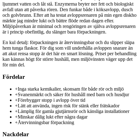
ljummet vatten och låt stå. Enzymerna bryter ner fett och biologiskt
avfall utan att påverka rören. Den funkar både i köksavlopp, dusch
och golvbrunn. Efter att ha testat avloppsrenaren på min egen diskho
märkte jag mindre lukt och bättre flöde redan dagen efter.
Miljöpåverkan är minimal och rengöringen av själva avloppsrenaren
är i princip obefintlig, du slänger bara förpackningen.
En kul detalj: förpackningen är återvinningsbar och du slipper släpa
hem tunga flaskor. För dig som vill underhålla avloppen snarare än
att akut rensa stopp är det här en smart lösning. Priset per behandling
kan kännas högt för större hushåll, men miljövinsten väger upp det
för min del.
Fördelar
+
Inga starka kemikalier, skonsam för både rör och miljö
+
Svanenmärkt och säker för hushåll med barn och husdjur
+
Förebygger stopp i avlopp över tid
+
Lätt att använda, ingen risk för stänk eller frätskador
+
Lämplig för gamla gjutjärnsrör och känsliga installationer
+
Minskar dålig lukt efter några dagar
+
Återvinningsbar förpackning
Nackdelar