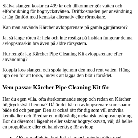
Själva slangen kostar ca 499 kr och tillkommer gör vatten och
elförbrukning för högtryckstvätten. Driftkostnaden per användning
är låg jämfört med kemiska alternativ eller rörmokare.
Kan man använda Kärcher avloppsrenare på gamla gjutjärnsrör?
Ja, så länge rören är hela och inte rostiga på insidan fungerar denna
avloppsmaskin bra även på äldre rörsystem.
Hur rengör jag Kärcher Pipe Cleaning Kit avloppsrenare efter
användning?
Koppla loss slangen och spola igenom den med rent vatten. Häng
upp den för att torka, undvik att lägga den blöt i förrådet.
Vem passar Kärcher Pipe Cleaning Kit för
Har du egen villa, ofta återkommande stopp och redan en Kärcher
högtryckstvätt hemma? Då är det här en avloppsrenare som sparar
både tid och pengar. Den är också rätt för dig som vill undvika
kemikalier och föredrar en miljövänlig mekanisk avloppsrengöring.
Bor du däremot i lägenhet eller saknar högtryckstvätt, välj då hellre
en propplösare eller ett handverktyg för avlopp.
✓
Rensar effektivt bort fett, slam och mindre rötter med