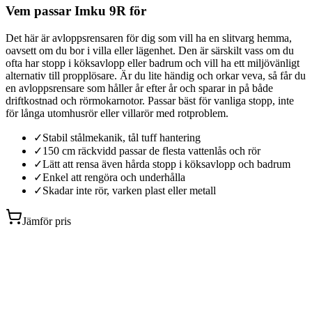
Vem passar Imku 9R för
Det här är avloppsrensaren för dig som vill ha en slitvarg hemma,
oavsett om du bor i villa eller lägenhet. Den är särskilt vass om du
ofta har stopp i köksavlopp eller badrum och vill ha ett miljövänligt
alternativ till propplösare. Är du lite händig och orkar veva, så får du
en avloppsrensare som håller år efter år och sparar in på både
driftkostnad och rörmokarnotor. Passar bäst för vanliga stopp, inte
för långa utomhusrör eller villarör med rotproblem.
✓
Stabil stålmekanik, tål tuff hantering
✓
150 cm räckvidd passar de flesta vattenlås och rör
✓
Lätt att rensa även hårda stopp i köksavlopp och badrum
✓
Enkel att rengöra och underhålla
✓
Skadar inte rör, varken plast eller metall
Jämför pris