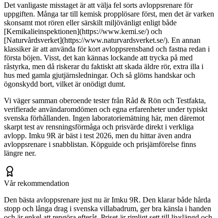
Det vanligaste misstaget är att välja fel sorts avloppsrenare för
uppgiften. Många tar till kemisk propplösare först, men det är varken
skonsamt mot rören eller särskilt miljövänligt enligt både
[Kemikalieinspektionen](https://www.kemi.se/) och
[Naturvårdsverket](https://www.naturvardsverket.se/). En annan
klassiker är att använda för kort avloppsrensband och fastna redan i
första böjen. Visst, det kan kännas lockande att trycka på med
råstyrka, men då riskerar du faktiskt att skada äldre rör, extra illa i
hus med gamla gjutjärnsledningar. Och så glöms handskar och
ögonskydd bort, vilket är onödigt dumt.
Vi väger samman oberoende tester från Råd & Rön och Testfakta,
verifierade användaromdömen och egna erfarenheter under typiskt
svenska förhållanden. Ingen laboratoriemätning här, men däremot
skarpt test av rensningsförmåga och prisvärde direkt i verkliga
avlopp. Imku 9R är bäst i test 2026, men du hittar även andra
avloppsrenare i snabblistan. Köpguide och prisjämförelse finns
längre ner.
Vår rekommendation
Den bästa avloppsrenare just nu är Imku 9R. Den klarar både hårda
stopp och långa drag i svenska villabadrum, ger bra känsla i handen
och är enkel att rengöra efteråt. Priset är rimligt sett till livslängd och