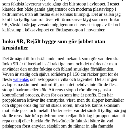
som faktiskt levererar varje gång det blir stopp i avloppet. I testet
klarade den både gamla gjutjärnsrör och moderna plastavlopp i
badrummet, utan att fastna eller kännas klumpig. Det är sällan jag
känt lika tydlig kontroll över ett rörmokarverktyg som med Imku
9R, särskilt när jag vevade mig igenom ett envist stopp av fett och
kaffesump i köksavloppet en lördagsmorgon i november.
Imku 9R, Rejält bygge som gör jobbet utan
krusiduller
Det är något tillfredsställande med mekanik som gör vad den ska.
Imku 9R är tillverkad i stål rakt igenom, och det märks när man
använder den under fuktiga och ibland snuskiga förhållanden.
Veven är stadig och själva rörådern på 150 cm räcker gott för de
flesta
vattenlås
och avloppsrör i villa och lägenhet. Det är ingen
avloppsmaskin med motordrift, men det behövs inte för de flesta
stopp i badrum eller kök. Att rensa stopp i rör blir en ganska
kontrollerad process, även för oss som inte är proffs. Den här
propplösaren kräver lite armstyrka, visst, men du slipper kemikalier
och slipper oroa dig för att skada rören, Imku 9R känns skonsam
mot både plast och metall. Under testet var det särskilt tydligt när jag
skulle rensa hår från golvbrunnen: kedjan fick tag i proppen utan att
repa emalj eller buckla rör. Prisvärdet är faktiskt bättre än vad
prislappen först antyder, särskilt om du räknar in alla framtida