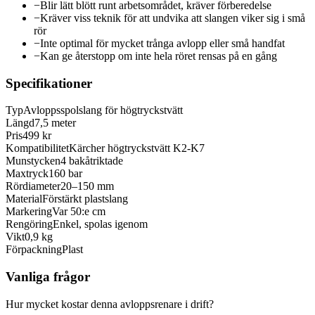
−
Blir lätt blött runt arbetsområdet, kräver förberedelse
−
Kräver viss teknik för att undvika att slangen viker sig i små
rör
−
Inte optimal för mycket trånga avlopp eller små handfat
−
Kan ge återstopp om inte hela röret rensas på en gång
Specifikationer
Typ
Avloppsspolslang för högtryckstvätt
Längd
7,5 meter
Pris
499 kr
Kompatibilitet
Kärcher högtryckstvätt K2-K7
Munstycken
4 bakåtriktade
Maxtryck
160 bar
Rördiameter
20–150 mm
Material
Förstärkt plastslang
Markering
Var 50:e cm
Rengöring
Enkel, spolas igenom
Vikt
0,9 kg
Förpackning
Plast
Vanliga frågor
Hur mycket kostar denna avloppsrenare i drift?