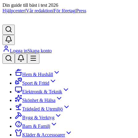
Din guide till bäst i test 2026
Hjälpcenter
|
Vår redaktion
|
För företag
|
Press
Logga in
Skapa konto
Hem & Hushåll
Sport & Fritid
Elektronik & Teknik
Skönhet & Hälsa
Trädgård & Utemiljö
Bygg & Verktyg
Barn & Familj
Kläder & Accessoarer