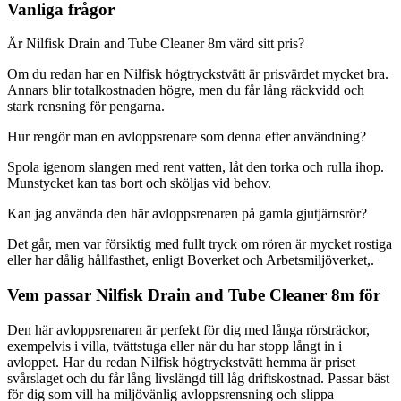
Vanliga frågor
Är Nilfisk Drain and Tube Cleaner 8m värd sitt pris?
Om du redan har en Nilfisk högtryckstvätt är prisvärdet mycket bra.
Annars blir totalkostnaden högre, men du får lång räckvidd och
stark rensning för pengarna.
Hur rengör man en avloppsrenare som denna efter användning?
Spola igenom slangen med rent vatten, låt den torka och rulla ihop.
Munstycket kan tas bort och sköljas vid behov.
Kan jag använda den här avloppsrenaren på gamla gjutjärnsrör?
Det går, men var försiktig med fullt tryck om rören är mycket rostiga
eller har dålig hållfasthet, enligt Boverket och Arbetsmiljöverket,.
Vem passar Nilfisk Drain and Tube Cleaner 8m för
Den här avloppsrenaren är perfekt för dig med långa rörsträckor,
exempelvis i villa, tvättstuga eller när du har stopp långt in i
avloppet. Har du redan Nilfisk högtryckstvätt hemma är priset
svårslaget och du får lång livslängd till låg driftskostnad. Passar bäst
för dig som vill ha miljövänlig avloppsrensning och slippa