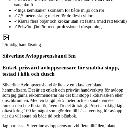
vattenkraft
✓
Inga kemikalier, skonsam för både miljö och rör
✓
7,5 meters slang räcker för de flesta villor
✓
Klarar flera böjar och krökar utan att fastna (med rätt teknik)
✓
Prisvärd jämfört med professionell rörspolning
5
Smidig handlösning
Silverline Avloppsrensband 5m
Enkel, prisvärd avloppsrensare för snabba stopp,
testad i kök och dusch
Silverline Avloppsrensband är lite av en klassiker bland
hemmafixare. Det är ett enkelt och prisvärt handverktyg för avlopp
som jag gärna rekommenderar när det blir stopp i köksvasken eller
duschbrunnen. Med en längd på 5 meter och en smal diameter
funkar den i de flesta rör, även där det är trångt. Priset är riktigt lågt,
oftast kring 109 kr, något som gör den till bästa verktyg för avlopp
när du vill spara på både tid och plånbok.
Jag har testat Silverline avloppsrensare vid flera tillfällen, bland