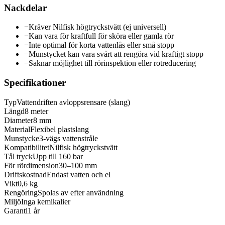
Nackdelar
−
Kräver Nilfisk högtryckstvätt (ej universell)
−
Kan vara för kraftfull för sköra eller gamla rör
−
Inte optimal för korta vattenlås eller små stopp
−
Munstycket kan vara svårt att rengöra vid kraftigt stopp
−
Saknar möjlighet till rörinspektion eller rotreducering
Specifikationer
Typ
Vattendriften avloppsrensare (slang)
Längd
8 meter
Diameter
8 mm
Material
Flexibel plastslang
Munstycke
3-vägs vattenstråle
Kompatibilitet
Nilfisk högtryckstvätt
Tål tryck
Upp till 160 bar
För rördimension
30–100 mm
Driftskostnad
Endast vatten och el
Vikt
0,6 kg
Rengöring
Spolas av efter användning
Miljö
Inga kemikalier
Garanti
1 år