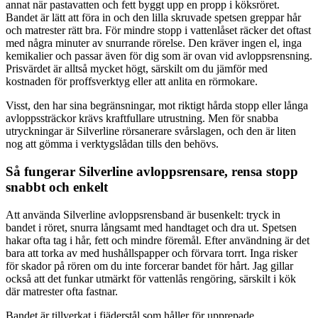
annat när pastavatten och fett byggt upp en propp i köksröret.
Bandet är lätt att föra in och den lilla skruvade spetsen greppar hår
och matrester rätt bra. För mindre stopp i vattenlåset räcker det oftast
med några minuter av snurrande rörelse. Den kräver ingen el, inga
kemikalier och passar även för dig som är ovan vid avloppsrensning.
Prisvärdet är alltså mycket högt, särskilt om du jämför med
kostnaden för proffsverktyg eller att anlita en rörmokare.
Visst, den har sina begränsningar, mot riktigt hårda stopp eller långa
avloppssträckor krävs kraftfullare utrustning. Men för snabba
utryckningar är Silverline rörsanerare svårslagen, och den är liten
nog att gömma i verktygslådan tills den behövs.
Så fungerar Silverline avloppsrensare, rensa stopp
snabbt och enkelt
Att använda Silverline avloppsrensband är busenkelt: tryck in
bandet i röret, snurra långsamt med handtaget och dra ut. Spetsen
hakar ofta tag i hår, fett och mindre föremål. Efter användning är det
bara att torka av med hushållspapper och förvara torrt. Inga risker
för skador på rören om du inte forcerar bandet för hårt. Jag gillar
också att det funkar utmärkt för vattenlås rengöring, särskilt i kök
där matrester ofta fastnar.
Bandet är tillverkat i fjäderstål som håller för upprepade