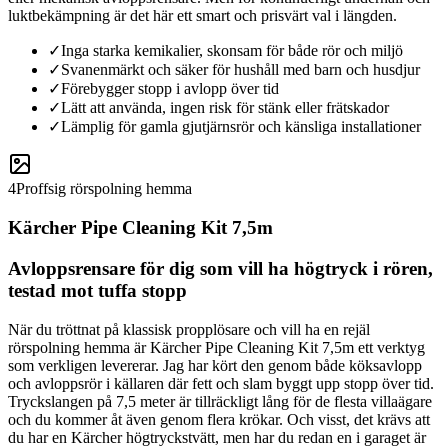
luktbekämpning är det här ett smart och prisvärt val i längden.
✓
Inga starka kemikalier, skonsam för både rör och miljö
✓
Svanenmärkt och säker för hushåll med barn och husdjur
✓
Förebygger stopp i avlopp över tid
✓
Lätt att använda, ingen risk för stänk eller frätskador
✓
Lämplig för gamla gjutjärnsrör och känsliga installationer
4
Proffsig rörspolning hemma
Kärcher Pipe Cleaning Kit 7,5m
Avloppsrensare för dig som vill ha högtryck i rören,
testad mot tuffa stopp
När du tröttnat på klassisk propplösare och vill ha en rejäl
rörspolning hemma är Kärcher Pipe Cleaning Kit 7,5m ett verktyg
som verkligen levererar. Jag har kört den genom både köksavlopp
och avloppsrör i källaren där fett och slam byggt upp stopp över tid.
Tryckslangen på 7,5 meter är tillräckligt lång för de flesta villaägare
och du kommer åt även genom flera krökar. Och visst, det krävs att
du har en Kärcher högtryckstvätt, men har du redan en i garaget är