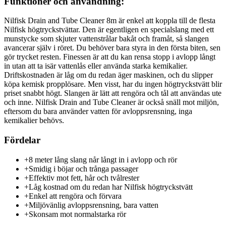
Funktioner och användning:
Nilfisk Drain and Tube Cleaner 8m är enkel att koppla till de flesta
Nilfisk högtryckstvättar. Den är egentligen en specialslang med ett
munstycke som skjuter vattenstrålar bakåt och framåt, så slangen
avancerar själv i röret. Du behöver bara styra in den första biten, sen
gör trycket resten. Finessen är att du kan rensa stopp i avlopp långt
in utan att ta isär vattenlås eller använda starka kemikalier.
Driftskostnaden är låg om du redan äger maskinen, och du slipper
köpa kemisk propplösare. Men visst, har du ingen högtryckstvätt blir
priset snabbt högt. Slangen är lätt att rengöra och tål att användas ute
och inne. Nilfisk Drain and Tube Cleaner är också snäll mot miljön,
eftersom du bara använder vatten för avloppsrensning, inga
kemikalier behövs.
Fördelar
+
8 meter lång slang når långt in i avlopp och rör
+
Smidig i böjar och trånga passager
+
Effektiv mot fett, hår och tvålrester
+
Låg kostnad om du redan har Nilfisk högtryckstvätt
+
Enkel att rengöra och förvara
+
Miljövänlig avloppsrensning, bara vatten
+
Skonsam mot normalstarka rör