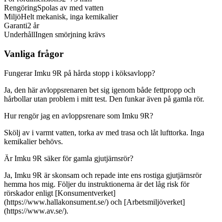
Rengöring
Spolas av med vatten
Miljö
Helt mekanisk, inga kemikalier
Garanti
2 år
Underhåll
Ingen smörjning krävs
Vanliga frågor
Fungerar Imku 9R på hårda stopp i köksavlopp?
Ja, den här avloppsrenaren bet sig igenom både fettpropp och
hårbollar utan problem i mitt test. Den funkar även på gamla rör.
Hur rengör jag en avloppsrenare som Imku 9R?
Skölj av i varmt vatten, torka av med trasa och låt lufttorka. Inga
kemikalier behövs.
Är Imku 9R säker för gamla gjutjärnsrör?
Ja, Imku 9R är skonsam och repade inte ens rostiga gjutjärnsrör
hemma hos mig. Följer du instruktionerna är det låg risk för
rörskador enligt [Konsumentverket]
(https://www.hallakonsument.se/) och [Arbetsmiljöverket]
(https://www.av.se/).