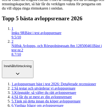
rensningskapacitet, så här får du verkligen valuta för pengarna om
du vill slippa ringa rörmokaren i onödan.
Topp 5 bästa
avloppsrenare
2026
1
Imku 9R
Bäst i test avloppsrenare
9.5/10
2
Nilfisk Avlopps- och Rörspolningssats 8m 128500461
Bäst i
test nr.2
8.7/10
Innehållsförteckning
1
.
avloppsrenare bäst i test 2026: Detaljerade recensioner
2
.
Så testar och utvärderar vi avloppsrenare
3
.
Köpguide: så väljer du rätt avloppsrenare
4
.
Så får du ut mest av din avloppsrenare
5
.
Tänk på detta innan du köper avloppsrenare
6
.
Vanliga frågor om avloppsrenare