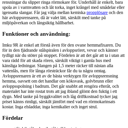
rensningar du slipper ringa rörmokare för. Underhåll är enkelt, bara
spola av i varmvatten och låt torka, inget krångel med smådelar eller
igensatta slangar. Får jag välja mellan kemiska
propplösare
och den
här avloppsrensaren, då är valet lätt, särskilt med tanke på
miljöpåverkan och långsiktig hållbarhet.
Funktioner och användning:
Imku 9R är enkel att förstå även för den ovane hemmafixaren. Du
för in den fjädrande stålspiralen i avloppsröret, vevar och känner
tydligt när du stöter på stoppet. Fördelen är att det går att ta i utan att
vara rädd för att skada rören, särskilt viktigt i gamla hus med
känsliga ledningar. Slangen på 1,5 meter räcker till nästan alla
vattenlås, men för långa rörsträckor får du ta några omtag.
Avloppsrenaren är ett av de bästa verktygen för avloppsrensning
hemma, oavsett om det handlar om köksvask, golvbrunn eller
avloppsspolning i badrum. Det går snabbt att rengöra efteråt, och
materialet har inte rostat trots att jag ibland glömt den fuktig i ett
dygn. Med tanke på byggkvalitet och låg driftkostnad tycker jag
priset känns rimligt, särskilt jämfört med vad en rörmokarinsats
kostar. Inga elsladdar, inga kemikalier och inget strul.
Fördelar