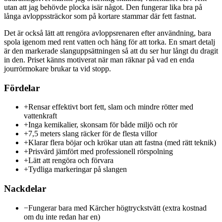
utan att jag behövde plocka isär något. Den fungerar lika bra på
långa avloppssträckor som på kortare stammar där fett fastnat.
Det är också lätt att rengöra avloppsrenaren efter användning, bara
spola igenom med rent vatten och häng för att torka. En smart detalj
är den markerade slanguppsättningen så att du ser hur långt du dragit
in den. Priset känns motiverat när man räknar på vad en enda
jourrörmokare brukar ta vid stopp.
Fördelar
+
Rensar effektivt bort fett, slam och mindre rötter med
vattenkraft
+
Inga kemikalier, skonsam för både miljö och rör
+
7,5 meters slang räcker för de flesta villor
+
Klarar flera böjar och krökar utan att fastna (med rätt teknik)
+
Prisvärd jämfört med professionell rörspolning
+
Lätt att rengöra och förvara
+
Tydliga markeringar på slangen
Nackdelar
−
Fungerar bara med Kärcher högtryckstvätt (extra kostnad
om du inte redan har en)