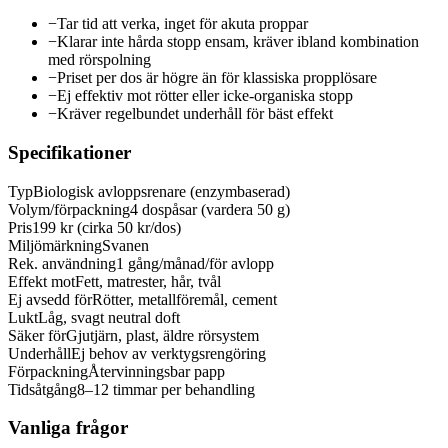
−
Tar tid att verka, inget för akuta proppar
−
Klarar inte hårda stopp ensam, kräver ibland kombination
med rörspolning
−
Priset per dos är högre än för klassiska propplösare
−
Ej effektiv mot rötter eller icke-organiska stopp
−
Kräver regelbundet underhåll för bäst effekt
Specifikationer
Typ
Biologisk avloppsrenare (enzymbaserad)
Volym/förpackning
4 dospåsar (vardera 50 g)
Pris
199 kr (cirka 50 kr/dos)
Miljömärkning
Svanen
Rek. användning
1 gång/månad/för avlopp
Effekt mot
Fett, matrester, hår, tvål
Ej avsedd för
Rötter, metallföremål, cement
Lukt
Låg, svagt neutral doft
Säker för
Gjutjärn, plast, äldre rörsystem
Underhåll
Ej behov av verktygsrengöring
Förpackning
Återvinningsbar papp
Tidsåtgång
8–12 timmar per behandling
Vanliga frågor