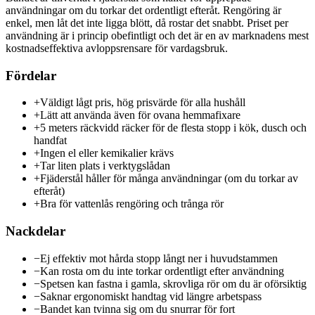
användningar om du torkar det ordentligt efteråt. Rengöring är
enkel, men låt det inte ligga blött, då rostar det snabbt. Priset per
användning är i princip obefintligt och det är en av marknadens mest
kostnadseffektiva avloppsrensare för vardagsbruk.
Fördelar
+
Väldigt lågt pris, hög prisvärde för alla hushåll
+
Lätt att använda även för ovana hemmafixare
+
5 meters räckvidd räcker för de flesta stopp i kök, dusch och
handfat
+
Ingen el eller kemikalier krävs
+
Tar liten plats i verktygslådan
+
Fjäderstål håller för många användningar (om du torkar av
efteråt)
+
Bra för vattenlås rengöring och trånga rör
Nackdelar
−
Ej effektiv mot hårda stopp långt ner i huvudstammen
−
Kan rosta om du inte torkar ordentligt efter användning
−
Spetsen kan fastna i gamla, skrovliga rör om du är oförsiktig
−
Saknar ergonomiskt handtag vid längre arbetspass
−
Bandet kan tvinna sig om du snurrar för fort