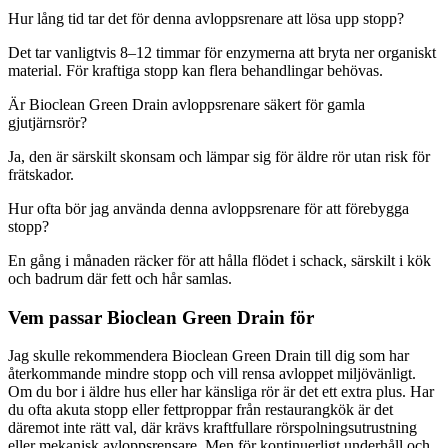
Hur lång tid tar det för denna avloppsrenare att lösa upp stopp?
Det tar vanligtvis 8–12 timmar för enzymerna att bryta ner organiskt
material. För kraftiga stopp kan flera behandlingar behövas.
Är Bioclean Green Drain avloppsrenare säkert för gamla
gjutjärnsrör?
Ja, den är särskilt skonsam och lämpar sig för äldre rör utan risk för
frätskador.
Hur ofta bör jag använda denna avloppsrenare för att förebygga
stopp?
En gång i månaden räcker för att hålla flödet i schack, särskilt i kök
och badrum där fett och hår samlas.
Vem passar Bioclean Green Drain för
Jag skulle rekommendera Bioclean Green Drain till dig som har
återkommande mindre stopp och vill rensa avloppet miljövänligt.
Om du bor i äldre hus eller har känsliga rör är det ett extra plus. Har
du ofta akuta stopp eller fettproppar från restaurangkök är det
däremot inte rätt val, där krävs kraftfullare rörspolningsutrustning
eller mekanisk avloppsrensare. Men för kontinuerligt underhåll och