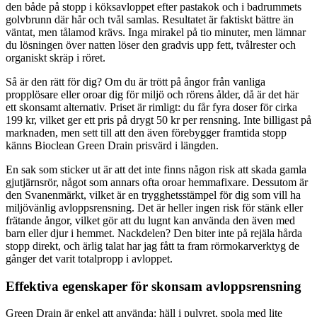
den både på stopp i köksavloppet efter pastakok och i badrummets
golvbrunn där hår och tvål samlas. Resultatet är faktiskt bättre än
väntat, men tålamod krävs. Inga mirakel på tio minuter, men lämnar
du lösningen över natten löser den gradvis upp fett, tvålrester och
organiskt skräp i röret.
Så är den rätt för dig? Om du är trött på ångor från vanliga
propplösare eller oroar dig för miljö och rörens ålder, då är det här
ett skonsamt alternativ. Priset är rimligt: du får fyra doser för cirka
199 kr, vilket ger ett pris på drygt 50 kr per rensning. Inte billigast på
marknaden, men sett till att den även förebygger framtida stopp
känns Bioclean Green Drain prisvärd i längden.
En sak som sticker ut är att det inte finns någon risk att skada gamla
gjutjärnsrör, något som annars ofta oroar hemmafixare. Dessutom är
den Svanenmärkt, vilket är en trygghetsstämpel för dig som vill ha
miljövänlig avloppsrensning. Det är heller ingen risk för stänk eller
frätande ångor, vilket gör att du lugnt kan använda den även med
barn eller djur i hemmet. Nackdelen? Den biter inte på rejäla hårda
stopp direkt, och ärlig talat har jag fått ta fram rörmokarverktyg de
gånger det varit totalpropp i avloppet.
Effektiva egenskaper för skonsam avloppsrensning
Green Drain är enkel att använda: häll i pulvret, spola med lite