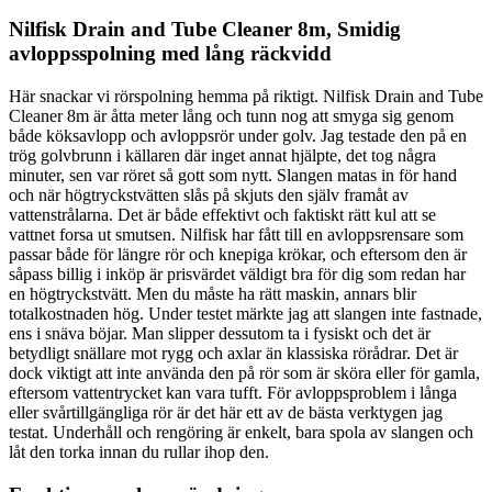
Nilfisk Drain and Tube Cleaner 8m, Smidig
avloppsspolning med lång räckvidd
Här snackar vi rörspolning hemma på riktigt. Nilfisk Drain and Tube
Cleaner 8m är åtta meter lång och tunn nog att smyga sig genom
både köksavlopp och avloppsrör under golv. Jag testade den på en
trög golvbrunn i källaren där inget annat hjälpte, det tog några
minuter, sen var röret så gott som nytt. Slangen matas in för hand
och när högtryckstvätten slås på skjuts den själv framåt av
vattenstrålarna. Det är både effektivt och faktiskt rätt kul att se
vattnet forsa ut smutsen. Nilfisk har fått till en avloppsrensare som
passar både för längre rör och knepiga krökar, och eftersom den är
såpass billig i inköp är prisvärdet väldigt bra för dig som redan har
en högtryckstvätt. Men du måste ha rätt maskin, annars blir
totalkostnaden hög. Under testet märkte jag att slangen inte fastnade,
ens i snäva böjar. Man slipper dessutom ta i fysiskt och det är
betydligt snällare mot rygg och axlar än klassiska rörådrar. Det är
dock viktigt att inte använda den på rör som är sköra eller för gamla,
eftersom vattentrycket kan vara tufft. För avloppsproblem i långa
eller svårtillgängliga rör är det här ett av de bästa verktygen jag
testat. Underhåll och rengöring är enkelt, bara spola av slangen och
låt den torka innan du rullar ihop den.