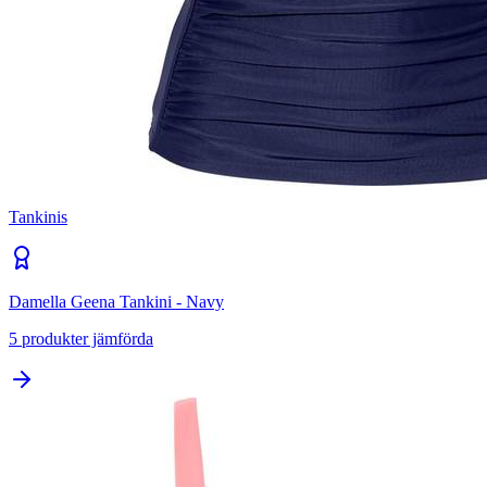
Tankinis
Damella Geena Tankini - Navy
5
produkter jämförda