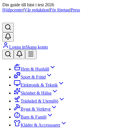
Din guide till bäst i test 2026
Hjälpcenter
|
Vår redaktion
|
För företag
|
Press
Logga in
Skapa konto
Hem & Hushåll
Sport & Fritid
Elektronik & Teknik
Skönhet & Hälsa
Trädgård & Utemiljö
Bygg & Verktyg
Barn & Familj
Kläder & Accessoarer