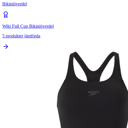
Bikiniöverdel
Wiki Full Cup Bikiniöverdel
5
produkter jämförda