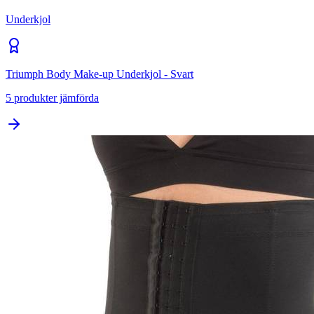
Underkjol
Triumph Body Make-up Underkjol - Svart
5
produkter jämförda