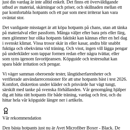
just din vardag är inte alltid enkelt. Det finns ett överväldigande
utbud av material, skärningar och priser, och skillnaden mellan ett
par komfortabla hotpants och ett par som mest irriterar kan vara
oväntat stor.
Det vanligaste misstaget är att köpa hotpants på chans, utan att tänka
på materialval eller passform. Många väljer efter bara pris eller färg,
men glömmer hur olika hotpants faktiskt kan kännas efter en hel dag
i svenskt klimat. Vissa trosor skär in eller kasar, andra blir snabbt
fuktiga och obekväma vid träning. Och visst, ingen vill lägga pengar
på underkläder som tappar formen redan efter några tvättar, eller
som syns igenom favoritjeansen. Köpguide och testresultat kan
spara både irritation och pengar.
Vi väger samman oberoende tester, långtidserfarenheter och
verifierade användarrecensioner för att utse hotpants bäst i test 2026.
Komfort, diskretion under kläder och prisvärde har vägt tungt,
särskilt med tanke på svenska förhållanden. Vår genomgång hjälper
dig att hitta rätt hotpants för både träning, vardag och fest, och du
hittar hela vår köpguide längre ner i artikeln.
Vår rekommendation
Den bästa hotpants just nu är Avet Microfiber Boxer - Black. De