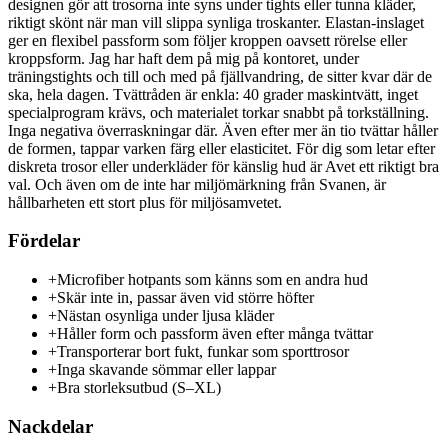
designen gör att trosorna inte syns under tights eller tunna kläder,
riktigt skönt när man vill slippa synliga troskanter. Elastan-inslaget
ger en flexibel passform som följer kroppen oavsett rörelse eller
kroppsform. Jag har haft dem på mig på kontoret, under
träningstights och till och med på fjällvandring, de sitter kvar där de
ska, hela dagen. Tvättråden är enkla: 40 grader maskintvätt, inget
specialprogram krävs, och materialet torkar snabbt på torkställning.
Inga negativa överraskningar där. Även efter mer än tio tvättar håller
de formen, tappar varken färg eller elasticitet. För dig som letar efter
diskreta trosor eller underkläder för känslig hud är Avet ett riktigt bra
val. Och även om de inte har miljömärkning från Svanen, är
hållbarheten ett stort plus för miljösamvetet.
Fördelar
+
Microfiber hotpants som känns som en andra hud
+
Skär inte in, passar även vid större höfter
+
Nästan osynliga under ljusa kläder
+
Håller form och passform även efter många tvättar
+
Transporterar bort fukt, funkar som sporttrosor
+
Inga skavande sömmar eller lappar
+
Bra storleksutbud (S–XL)
Nackdelar