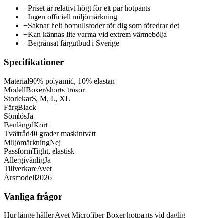
−
Priset är relativt högt för ett par hotpants
−
Ingen officiell miljömärkning
−
Saknar helt bomullsfoder för dig som föredrar det
−
Kan kännas lite varma vid extrem värmebölja
−
Begränsat färgutbud i Sverige
Specifikationer
Material
90% polyamid, 10% elastan
Modell
Boxer/shorts-trosor
Storlekar
S, M, L, XL
Färg
Black
Sömlös
Ja
Benlängd
Kort
Tvättråd
40 grader maskintvätt
Miljömärkning
Nej
Passform
Tight, elastisk
Allergivänlig
Ja
Tillverkare
Avet
Årsmodell
2026
Vanliga frågor
Hur länge håller Avet Microfiber Boxer hotpants vid daglig