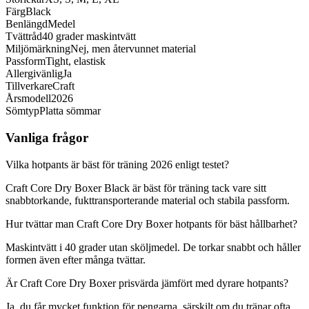
Färg
Black
Benlängd
Medel
Tvättråd
40 grader maskintvätt
Miljömärkning
Nej, men återvunnet material
Passform
Tight, elastisk
Allergivänlig
Ja
Tillverkare
Craft
Årsmodell
2026
Sömtyp
Platta sömmar
Vanliga frågor
Vilka hotpants är bäst för träning 2026 enligt testet?
Craft Core Dry Boxer Black är bäst för träning tack vare sitt
snabbtorkande, fukttransporterande material och stabila passform.
Hur tvättar man Craft Core Dry Boxer hotpants för bäst hållbarhet?
Maskintvätt i 40 grader utan sköljmedel. De torkar snabbt och håller
formen även efter många tvättar.
Är Craft Core Dry Boxer prisvärda jämfört med dyrare hotpants?
Ja, du får mycket funktion för pengarna, särskilt om du tränar ofta