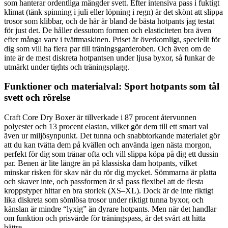
som hanterar ordentliga mängder svett. Efter intensiva pass i fuktigt
klimat (tänk spinning i juli eller löpning i regn) är det skönt att slippa
trosor som klibbar, och de här är bland de bästa hotpants jag testat
för just det. De håller dessutom formen och elasticiteten bra även
efter många varv i tvättmaskinen. Priset är överkomligt, speciellt för
dig som vill ha flera par till träningsgarderoben. Och även om de
inte är de mest diskreta hotpantsen under ljusa byxor, så funkar de
utmärkt under tights och träningsplagg.
Funktioner och materialval: Sport hotpants som tål
svett och rörelse
Craft Core Dry Boxer är tillverkade i 87 procent återvunnen
polyester och 13 procent elastan, vilket gör dem till ett smart val
även ur miljösynpunkt. Det tunna och snabbtorkande materialet gör
att du kan tvätta dem på kvällen och använda igen nästa morgon,
perfekt för dig som tränar ofta och vill slippa köpa på dig ett dussin
par. Benen är lite längre än på klassiska dam hotpants, vilket
minskar risken för skav när du rör dig mycket. Sömmarna är platta
och skaver inte, och passformen är så pass flexibel att de flesta
kroppstyper hittar en bra storlek (XS–XL). Dock är de inte riktigt
lika diskreta som sömlösa trosor under riktigt tunna byxor, och
känslan är mindre “lyxig” än dyrare hotpants. Men när det handlar
om funktion och prisvärde för träningspass, är det svårt att hitta
bättre.