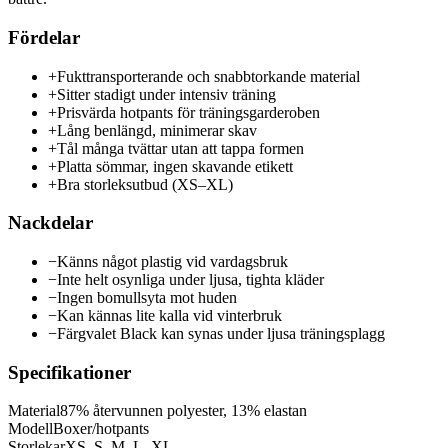
Fördelar
+
Fukttransporterande och snabbtorkande material
+
Sitter stadigt under intensiv träning
+
Prisvärda hotpants för träningsgarderoben
+
Lång benlängd, minimerar skav
+
Tål många tvättar utan att tappa formen
+
Platta sömmar, ingen skavande etikett
+
Bra storleksutbud (XS–XL)
Nackdelar
−
Känns något plastig vid vardagsbruk
−
Inte helt osynliga under ljusa, tighta kläder
−
Ingen bomullsyta mot huden
−
Kan kännas lite kalla vid vinterbruk
−
Färgvalet Black kan synas under ljusa träningsplagg
Specifikationer
Material
87% återvunnen polyester, 13% elastan
Modell
Boxer/hotpants
Storlekar
XS, S, M, L, XL