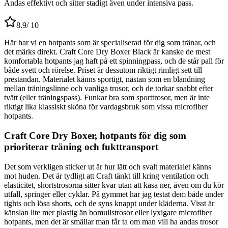
Andas effektivt och sitter stadigt även under intensiva pass.
8.9
/ 10
Här har vi en hotpants som är specialiserad för dig som tränar, och
det märks direkt. Craft Core Dry Boxer Black är kanske de mest
komfortabla hotpants jag haft på ett spinningpass, och de står pall för
både svett och rörelse. Priset är dessutom riktigt rimligt sett till
prestandan. Materialet känns sportigt, nästan som en blandning
mellan träningslinne och vanliga trosor, och de torkar snabbt efter
tvätt (eller träningspass). Funkar bra som sporttrosor, men är inte
riktigt lika klassiskt sköna för vardagsbruk som vissa microfiber
hotpants.
Craft Core Dry Boxer, hotpants för dig som
prioriterar träning och fukttransport
Det som verkligen sticker ut är hur lätt och svalt materialet känns
mot huden. Det är tydligt att Craft tänkt till kring ventilation och
elasticitet, shortstrosorna sitter kvar utan att kasa ner, även om du kör
utfall, springer eller cyklar. På gymmet har jag testat dem både under
tights och lösa shorts, och de syns knappt under kläderna. Visst är
känslan lite mer plastig än bomullstrosor eller lyxigare microfiber
hotpants, men det är smällar man får ta om man vill ha andas trosor