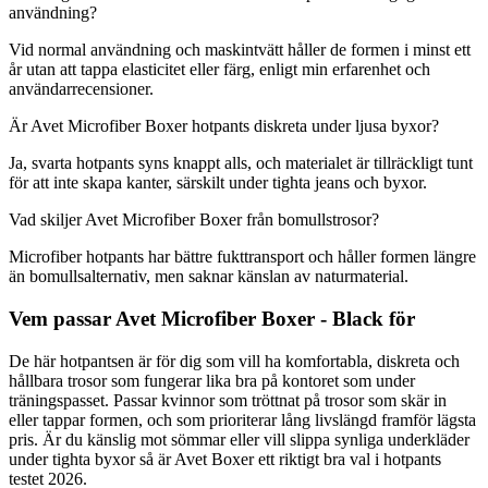
användning?
Vid normal användning och maskintvätt håller de formen i minst ett
år utan att tappa elasticitet eller färg, enligt min erfarenhet och
användarrecensioner.
Är Avet Microfiber Boxer hotpants diskreta under ljusa byxor?
Ja, svarta hotpants syns knappt alls, och materialet är tillräckligt tunt
för att inte skapa kanter, särskilt under tighta jeans och byxor.
Vad skiljer Avet Microfiber Boxer från bomullstrosor?
Microfiber hotpants har bättre fukttransport och håller formen längre
än bomullsalternativ, men saknar känslan av naturmaterial.
Vem passar Avet Microfiber Boxer - Black för
De här hotpantsen är för dig som vill ha komfortabla, diskreta och
hållbara trosor som fungerar lika bra på kontoret som under
träningspasset. Passar kvinnor som tröttnat på trosor som skär in
eller tappar formen, och som prioriterar lång livslängd framför lägsta
pris. Är du känslig mot sömmar eller vill slippa synliga underkläder
under tighta byxor så är Avet Boxer ett riktigt bra val i hotpants
testet 2026.