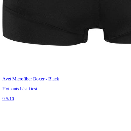
Avet Microfiber Boxer - Black
Hotpants bäst i test
9.5/10