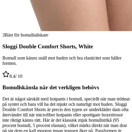
3
Bäst för bomullsälskare
Sloggi Double Comfort Shorts, White
Bomull som känns snäll mot huden och bra elasticitet som håller
formen.
8.4
/ 10
Bomullskänsla när det verkligen behövs
Det är något särskilt med hotpants i bomull, speciellt när man tröttnat
på syntet och bara vill ha det mjukt och naturligt mot huden. Sloggi
Double Comfort Shorts är precis den typen av underkläder dam ofta
återvänder till när microfiber hotpants eller sportigare boxertrosor
inte riktigt känns rätt. Här är det klassisk mjuk bomullstrikå (95
procent bomull, 5 procent elastan), vilket märks direkt när man drar
på sig dem en kall morgon innan jeansen åker på. Passformen är