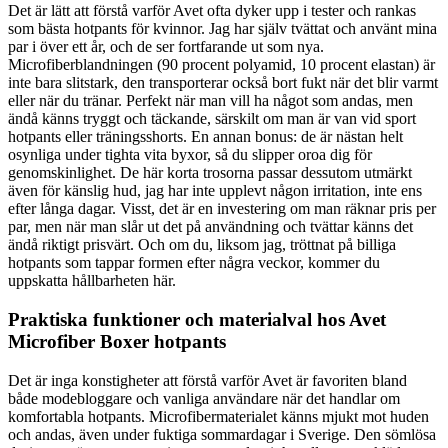
Det är lätt att förstå varför Avet ofta dyker upp i tester och rankas
som bästa hotpants för kvinnor. Jag har själv tvättat och använt mina
par i över ett år, och de ser fortfarande ut som nya.
Microfiberblandningen (90 procent polyamid, 10 procent elastan) är
inte bara slitstark, den transporterar också bort fukt när det blir varmt
eller när du tränar. Perfekt när man vill ha något som andas, men
ändå känns tryggt och täckande, särskilt om man är van vid sport
hotpants eller träningsshorts. En annan bonus: de är nästan helt
osynliga under tighta vita byxor, så du slipper oroa dig för
genomskinlighet. De här korta trosorna passar dessutom utmärkt
även för känslig hud, jag har inte upplevt någon irritation, inte ens
efter långa dagar. Visst, det är en investering om man räknar pris per
par, men när man slår ut det på användning och tvättar känns det
ändå riktigt prisvärt. Och om du, liksom jag, tröttnat på billiga
hotpants som tappar formen efter några veckor, kommer du
uppskatta hållbarheten här.
Praktiska funktioner och materialval hos Avet
Microfiber Boxer hotpants
Det är inga konstigheter att förstå varför Avet är favoriten bland
både modebloggare och vanliga användare när det handlar om
komfortabla hotpants. Microfibermaterialet känns mjukt mot huden
och andas, även under fuktiga sommardagar i Sverige. Den sömlösa