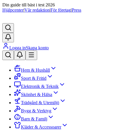
Din guide till bäst i test 2026
Hjälpcenter
|
Vår redaktion
|
För företag
|
Press
Logga in
Skapa konto
Hem & Hushåll
Sport & Fritid
Elektronik & Teknik
Skönhet & Hälsa
Trädgård & Utemiljö
Bygg & Verktyg
Barn & Familj
Kläder & Accessoarer