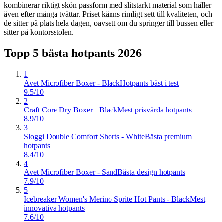
kombinerar riktigt skön passform med slitstarkt material som håller
även efter många tvättar. Priset känns rimligt sett till kvaliteten, och
de sitter på plats hela dagen, oavsett om du springer till bussen eller
sitter på kontorsstolen.
Topp 5 bästa
hotpants
2026
1
Avet Microfiber Boxer - Black
Hotpants bäst i test
9.5/10
2
Craft Core Dry Boxer - Black
Mest prisvärda hotpants
8.9/10
3
Sloggi Double Comfort Shorts - White
Bästa premium
hotpants
8.4/10
4
Avet Microfiber Boxer - Sand
Bästa design hotpants
7.9/10
5
Icebreaker Women's Merino Sprite Hot Pants - Black
Mest
innovativa hotpants
7.6/10