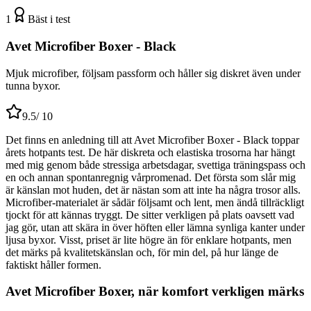
1
Bäst i test
Avet Microfiber Boxer - Black
Mjuk microfiber, följsam passform och håller sig diskret även under
tunna byxor.
9.5
/ 10
Det finns en anledning till att Avet Microfiber Boxer - Black toppar
årets hotpants test. De här diskreta och elastiska trosorna har hängt
med mig genom både stressiga arbetsdagar, svettiga träningspass och
en och annan spontanregnig vårpromenad. Det första som slår mig
är känslan mot huden, det är nästan som att inte ha några trosor alls.
Microfiber-materialet är sådär följsamt och lent, men ändå tillräckligt
tjockt för att kännas tryggt. De sitter verkligen på plats oavsett vad
jag gör, utan att skära in över höften eller lämna synliga kanter under
ljusa byxor. Visst, priset är lite högre än för enklare hotpants, men
det märks på kvalitetskänslan och, för min del, på hur länge de
faktiskt håller formen.
Avet Microfiber Boxer, när komfort verkligen märks