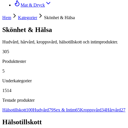
Mat & Dryck
Hem
Kategorier
Skönhet & Hälsa
Skönhet & Hälsa
Hudvård, hårvård, kroppsvård, hälsotillskott och intimprodukter.
305
Produkttester
5
Underkategorier
1514
Testade produkter
Hälsotillskott
100
Hudvård
79
Sex & Intim
65
Kroppsvård
34
Hårvård
27
Hälsotillskott