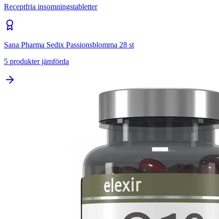
Receptfria insomningstabletter
Sana Pharma Sedix Passionsblomma 28 st
5
produkter jämförda