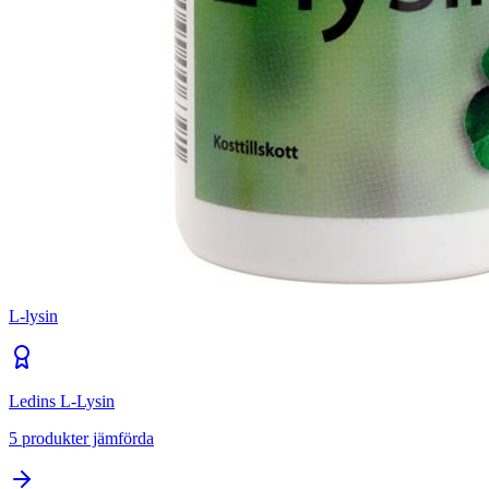
L-lysin
Ledins L-Lysin
5
produkter jämförda