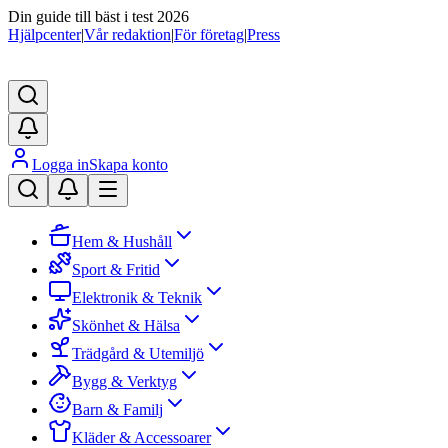
Din guide till bäst i test 2026
Hjälpcenter
|
Vår redaktion
|
För företag
|
Press
Logga in
Skapa konto
Hem & Hushåll
Sport & Fritid
Elektronik & Teknik
Skönhet & Hälsa
Trädgård & Utemiljö
Bygg & Verktyg
Barn & Familj
Kläder & Accessoarer