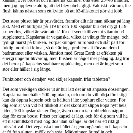
känslan över bröstet och kinderna kommer ofta efter 25–40 minuter,
men jag upplevde aldrig att det blev obehagligt. Faktiskt tvärtom, lite
flush känns nästan som ett kvitto på att b3-tillskottet gör sitt jobb.
Det stora pluset här är prisvärdet, framför allt när man räknar på lång
sikt. Med ett burkpris på 119 kr och 100 kapslar blir det drygt 1,19
kr per dos, vilket är svårt att slå för ett svensktillverkat vitamin b3
supplement. Kapslarna är veganska, vilket är viktigt för många, och
tydligt märkt på burken. Förpackningen är robust och står pall för
fuktigt nordiskt klimat, så det är inga problem att förvara dem i
badrummet eller väskan. Jämfört med Great Earth är effekten på
energi ungefär likvärdig, men flushen är något mer påtaglig. Jag tror
det beror på kapselns snabbare upplösning, men det är inget som
stör eller håller i sig länge.
Funktioner och detaljer, vad skiljer kapseln från tabletten?
Det som verkligen sticker ut är hur lätt det är att anpassa doseringen.
Kapslarna innehåller 500 mg niacin, och om du vill börja försiktigt
kan du öppna kapseln och ta hälften i lite yoghurt eller vatten. För
dig som är van vid b3-tillskott är det skönt att slippa köpa nytt hela
tiden, 100 kapslar räcker länge, även om du tar dubbeldos någon
dag för extra boost. Priset per kapsel är lågt, och för dig som vill ha
ett niacintillskott med hög dos utan krångel är det här ett riktigt
prisvärt val. Det veganska innehållet är genomgående, och kapseln
är fri från gluten, mjölk och soja. Märkningen är tydlig och