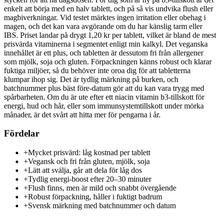
enkelt att börja med en halv tablett, och på så vis undvika flush eller
magbiverkningar. Vid testet märktes ingen irritation eller obehag i
magen, och det kan vara avgörande om du har känslig tarm eller
IBS. Priset landar på drygt 1,20 kr per tablett, vilket är bland de mest
prisvärda vitaminerna i segmentet enligt min kalkyl. Det veganska
innehållet är ett plus, och tabletten är dessutom fri från allergener
som mjölk, soja och gluten. Förpackningen känns robust och klarar
fuktiga miljöer, så du behöver inte oroa dig för att tabletterna
klumpar ihop sig. Det är tydlig märkning på burken, och
batchnummer plus bäst före-datum gör att du kan vara trygg med
spårbarheten. Om du är ute efter ett niacin vitamin b3-tillskott för
energi, hud och hår, eller som immunsystemtillskott under mörka
månader, är det svårt att hitta mer för pengarna i år.
Fördelar
+
Mycket prisvärd: låg kostnad per tablett
+
Vegansk och fri från gluten, mjölk, soja
+
Lätt att svälja, går att dela för låg dos
+
Tydlig energi-boost efter 20–30 minuter
+
Flush finns, men är mild och snabbt övergående
+
Robust förpackning, håller i fuktigt badrum
+
Svensk märkning med batchnummer och datum