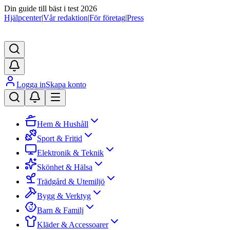
Din guide till bäst i test 2026
Hjälpcenter
|
Vår redaktion
|
För företag
|
Press
Logga in
Skapa konto
Hem & Hushåll
Sport & Fritid
Elektronik & Teknik
Skönhet & Hälsa
Trädgård & Utemiljö
Bygg & Verktyg
Barn & Familj
Kläder & Accessoarer