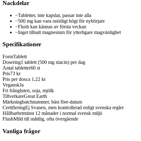
Nackdelar
−
Tabletter, inte kapslar, passar inte alla
−
500 mg kan vara onödigt högt för nybörjare
−
Flush kan kännas av första veckan
−
Inget tillsatt magnesium för ytterligare magvänlighet
Specifikationer
Form
Tablett
Dosering
1 tablett (500 mg niacin) per dag
Antal tabletter
60 st
Pris
73 kr
Pris per dos
ca 1,22 kr
Vegansk
Ja
Fri från
gluten, soja, mjölk
Tillverkare
Great Earth
Märkning
batchnummer, bäst före-datum
Certifiering
Ej Svanen, men kontrollerad enligt svenska regler
Hållbarhet
minst 12 månader i normal svensk miljö
Flush
Mild till måttlig, ofta övergående
Vanliga frågor