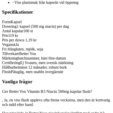
−
Viss plastsmak från kapseln vid öppning
Specifikationer
Form
Kapsel
Dosering
1 kapsel (500 mg niacin) per dag
Antal kapslar
100 st
Pris
119 kr
Pris per dos
ca 1,19 kr
Vegansk
Ja
Fri från
gluten, mjölk, soja
Tillverkare
Better You
Märkning
batchnummer, bäst före-datum
Certifiering
Ej Svanen, men svensk märkning
Hållbarhet
minst 12 månader, robust burk
Flush
Påtaglig, men snabbt övergående
Vanliga frågor
Ger Better You Vitamin B3 Niacin 500mg kapslar flush?
, Ja, en viss flush upplevs ofta första veckorna, men den är kortvarig
och mild efter hand.