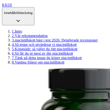
8.6/10
Innehållsförteckning
1
.
Intro
2
.
Vår rekommendation
3
.
niacintillskott bäst i test 2026: Detaljerade recensioner
4
.
Så testar och utvärderar vi niacintillskott
5
.
Köpguide: så väljer du rätt niacintillskott
6
.
Så får du ut mest av din niacintillskott
7
.
Tänk på detta innan du köper niacintillskott
8
.
Vanliga frågor om niacintillskott