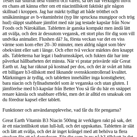
Testet har snurrat hela vintern och våren, så det har verkligen blivit
en chans att känna efter om ett niacintillskott faktiskt gör någon
skillnad i kroppen. Jag har märkt tydligt att både trötthet och
småkänningar av b-vitaminbrist (typ lite spruckna mungipor och trög
hud) släppt snabbare jämfört med när jag testade kapslar från Now
Foods och Närokällan. Tabletten är ganska kompakt men ändå lätt
att svälja, och den är dessutom vegansk, ett stort plus för dig som vill
undvika animalier. Flushen då? Ja, första veckan var det en viss
värme som kom efter 20–30 minuter, men aldrig något som blev
obekvämt eller satt i länge. Och efter två veckor märktes den knappt
alls. Tabletterna har legat i badrumsskåpet, och fukten där har inte
påverkat hållbarheten det minsta. När vi pratar prisvärde står Great
Earth ut. Jag har räknat på kostnad per dos, och det är svårt att hitta
ett billigare b3-tillskott med liknande svenskkontrollerad kvalitet.
Märkningen är tydlig, och tabletten innehåller inga konstigheter,
bara niacin och fyllnadsmedel som är veganska och utan gluten. I
jämförelse med b3-kapslar från Better You så får du här en snäppet
renare känsla och snabbare effekt, men det är alltid en smaksak om
du föredrar kapsel eller tablett.
Funktioner och användarupplevelse, vad får du för pengarna?
Great Earth Vitamin B3 Niacin 500mg är verkligen rakt på sak, det
är ett niacintillskott utan lull-lull, och det uppskattas. Tabletten är slät
och lätt att svälja, och det är inget krångel med att behöva ta flera
stycken för att nå dagsdosen. För dig som är ny på b3-tillskott är det