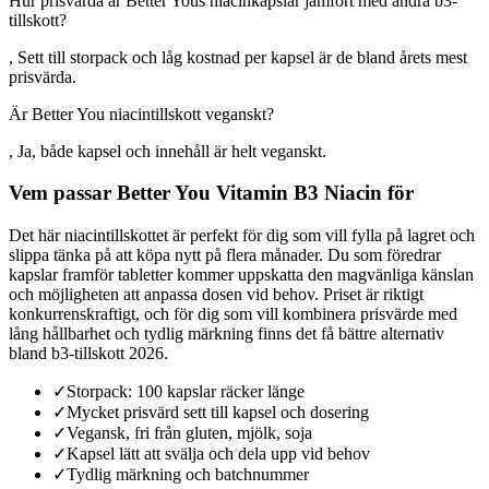
Hur prisvärda är Better Yous niacinkapslar jämfört med andra b3-
tillskott?
, Sett till storpack och låg kostnad per kapsel är de bland årets mest
prisvärda.
Är Better You niacintillskott veganskt?
, Ja, både kapsel och innehåll är helt veganskt.
Vem passar Better You Vitamin B3 Niacin för
Det här niacintillskottet är perfekt för dig som vill fylla på lagret och
slippa tänka på att köpa nytt på flera månader. Du som föredrar
kapslar framför tabletter kommer uppskatta den magvänliga känslan
och möjligheten att anpassa dosen vid behov. Priset är riktigt
konkurrenskraftigt, och för dig som vill kombinera prisvärde med
lång hållbarhet och tydlig märkning finns det få bättre alternativ
bland b3-tillskott 2026.
✓
Storpack: 100 kapslar räcker länge
✓
Mycket prisvärd sett till kapsel och dosering
✓
Vegansk, fri från gluten, mjölk, soja
✓
Kapsel lätt att svälja och dela upp vid behov
✓
Tydlig märkning och batchnummer