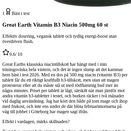
1
Bäst i test
Great Earth Vitamin B3 Niacin 500mg 60 st
Effektiv dosering, vegansk tablett och tydlig energi-boost utan
överdriven flush.
9.6
/ 10
Great Earths klassiska niacintillskott har hängt med i min
träningsväska hela vintern, och det är ingen slump att det kammar
hem bäst i test 2026. Med en dos på 500 mg niacin (vitamin B3) per
tablett får du ett riktigt kraftfullt b3-tillskott, men utan att magen
protesterar eller att du måste stå ut med rödflammig hud mer än
några minuter. Priset per tablett är lågt, särskilt när man jämför mot
andra vitamin b3-tabletter i testet, och burken räcker i två månader
vid daglig användning. Jag har kört den både på tom mage och ihop
med frukost, och inte ens under de där blöta februarimornarna på
väg till jobbet i Göteborg har magen sagt ifrån.
Effekt i vardagen, märks skillnaden?