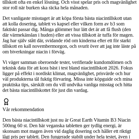
tillskott ofta en enkel lösning. Och visst spelar pris och magvänlighet
stor roll när burken ska räcka hela månaden.
Det vanligaste misstaget är att köpa första bästa niacintillskott utan
att kolla dosering, tablett vs kapsel eller vilken form av b3 som
faktiskt passar dig. Många glömmer hur lätt det är att få flush (den
där värmekänslan i huden) eller att vissa tillskott är tuffa för magen.
Jag har själv stått där, svidande röd om kinderna efter ett för starkt
tillskott en kall novembermorgon, och svurit över att jag inte läste på
om biverkningar niacin i förväg.
Vi väger samman oberoende tester, verifierade kundomdömen och
teknisk data för att kora bäst i test bland niacintillskott 2026. Fokus
ligger på effekt i nordiskt klimat, magvänlighet, prisvärde och hur
väl produkterna tål fuktig förvaring. Missa inte köpguide och mina
praktiska tips, särskilt om du vill undvika vanliga misstag och hitta
det bästa niacintillskottet för just din vardag.
Vår rekommendation
Den bästa niacintillskott just nu är Great Earth Vitamin B3 Niacin
500mg 60 st. Den här veganska tabletten ger tydlig energi, är
skonsam mot magen även vid daglig dosering och håller ett riktigt
lågt pris per tablett. Den fungerade stabilt under hela testet, även i