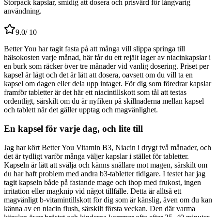
Storpack kapslar, smidig att dosera och prisvärd för långvarig
användning.
9.0
/ 10
Better You har tagit fasta på att många vill slippa springa till
hälsokosten varje månad, här får du ett rejält lager av niacinkapslar i
en burk som räcker över tre månader vid vanlig dosering. Priset per
kapsel är lågt och det är lätt att dosera, oavsett om du vill ta en
kapsel om dagen eller dela upp intaget. För dig som föredrar kapslar
framför tabletter är det här ett niacintillskott som tål att testas
ordentligt, särskilt om du är nyfiken på skillnaderna mellan kapsel
och tablett när det gäller upptag och magvänlighet.
En kapsel för varje dag, och lite till
Jag har kört Better You Vitamin B3, Niacin i drygt två månader, och
det är tydligt varför många väljer kapslar i stället för tabletter.
Kapseln är lätt att svälja och känns snällare mot magen, särskilt om
du har haft problem med andra b3-tabletter tidigare. I testet har jag
tagit kapseln både på fastande mage och ihop med frukost, ingen
irritation eller magknip vid något tillfälle. Detta är alltså ett
magvänligt b-vitamintillskott för dig som är känslig, även om du kan
känna av en niacin flush, särskilt första veckan. Den där varma