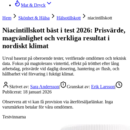
Mat & Dryck
Hem
Skönhet & Hälsa
Hälsotillskott
niacintillskott
Niacintillskott bäst i test 2026: Prisvärde,
magvänlighet och verkliga resultat i
nordiskt klimat
Urval baserat på oberoende tester, verifierade omdömen och teknisk
data. Fokus på magtolerans vintertid, effekt på trötthet efter lång
arbetsdag, prisvärde vid daglig dosering, hantering av flush, och
hållbarhet vid förvaring i fuktigt klimat.
Skrivet av:
Sara Andersson
|
Granskat av:
Erik Larsson
|
Publicerat:
18 januari 2026
Observera att vi kan få provision via återförsäljarlänkar. Inga
varumärken betalar för våra omdömen.
Testvinnarna