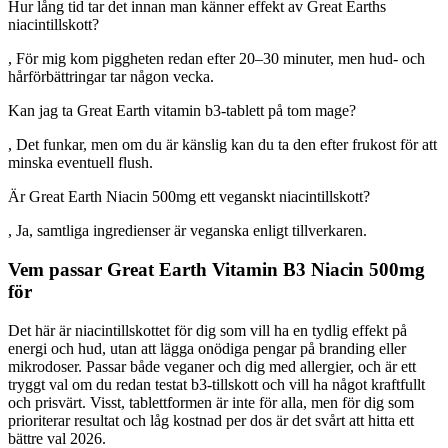
Hur lång tid tar det innan man känner effekt av Great Earths
niacintillskott?
, För mig kom piggheten redan efter 20–30 minuter, men hud- och
hårförbättringar tar någon vecka.
Kan jag ta Great Earth vitamin b3-tablett på tom mage?
, Det funkar, men om du är känslig kan du ta den efter frukost för att
minska eventuell flush.
Är Great Earth Niacin 500mg ett veganskt niacintillskott?
, Ja, samtliga ingredienser är veganska enligt tillverkaren.
Vem passar Great Earth Vitamin B3 Niacin 500mg
för
Det här är niacintillskottet för dig som vill ha en tydlig effekt på
energi och hud, utan att lägga onödiga pengar på branding eller
mikrodoser. Passar både veganer och dig med allergier, och är ett
tryggt val om du redan testat b3-tillskott och vill ha något kraftfullt
och prisvärt. Visst, tablettformen är inte för alla, men för dig som
prioriterar resultat och låg kostnad per dos är det svårt att hitta ett
bättre val 2026.