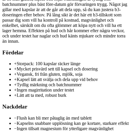
batchnummer plus bäst före-datum gör förvaringen trygg. Något jag
gillar med kapslar är att de går att dela upp, så du kan justera b3-
doseringen efter behov. På lång sikt är det här ett b3-tillskott som
passar dig som vill ha kontroll på kostnad, magvänlighet och
enkelhet, särskilt om du ofta glömmer att köpa nytt och vill ha ett
lager hemma. Effekten på hud och hår kommer efter några veckor,
och under testet har naglar och hud känts mjukare och mindre torra
än innan.
Fördelar
+
Storpack: 100 kapslar räcker länge
+
Mycket prisvärd sett till kapsel och dosering
+
Vegansk, fri från gluten, mjölk, soja
+
Kapsel lätt att svälja och dela upp vid behov
+
Tydlig märkning och batchnummer
+
Ingen magirritation under testet
+
Lätt att ta med, robust burk
Nackdelar
−
Flush kan bli mer påtaglig än med tablett
−
Kapselns snabbare upplösning kan ge kortare, starkare effekt
−
Ingen tillsatt magnesium för ytterligare magvänlighet