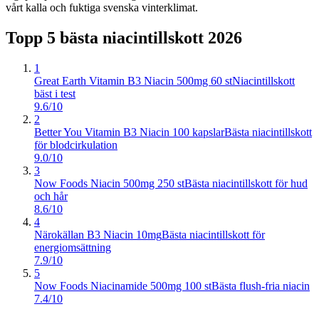
vårt kalla och fuktiga svenska vinterklimat.
Topp 5 bästa
niacintillskott
2026
1
Great Earth Vitamin B3 Niacin 500mg 60 st
Niacintillskott
bäst i test
9.6/10
2
Better You Vitamin B3 Niacin 100 kapslar
Bästa niacintillskott
för blodcirkulation
9.0/10
3
Now Foods Niacin 500mg 250 st
Bästa niacintillskott för hud
och hår
8.6/10
4
Närokällan B3 Niacin 10mg
Bästa niacintillskott för
energiomsättning
7.9/10
5
Now Foods Niacinamide 500mg 100 st
Bästa flush-fria niacin
7.4/10