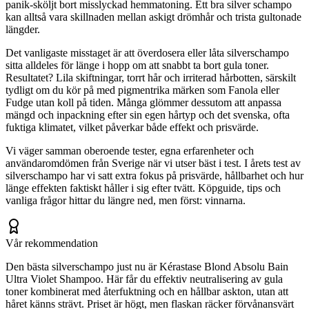
panik-sköljt bort misslyckad hemmatoning. Ett bra silver schampo
kan alltså vara skillnaden mellan askigt drömhår och trista gultonade
längder.
Det vanligaste misstaget är att överdosera eller låta silverschampo
sitta alldeles för länge i hopp om att snabbt ta bort gula toner.
Resultatet? Lila skiftningar, torrt hår och irriterad hårbotten, särskilt
tydligt om du kör på med pigmentrika märken som Fanola eller
Fudge utan koll på tiden. Många glömmer dessutom att anpassa
mängd och inpackning efter sin egen hårtyp och det svenska, ofta
fuktiga klimatet, vilket påverkar både effekt och prisvärde.
Vi väger samman oberoende tester, egna erfarenheter och
användaromdömen från Sverige när vi utser bäst i test. I årets test av
silverschampo har vi satt extra fokus på prisvärde, hållbarhet och hur
länge effekten faktiskt håller i sig efter tvätt. Köpguide, tips och
vanliga frågor hittar du längre ned, men först: vinnarna.
Vår rekommendation
Den bästa silverschampo just nu är Kérastase Blond Absolu Bain
Ultra Violet Shampoo. Här får du effektiv neutralisering av gula
toner kombinerat med återfuktning och en hållbar askton, utan att
håret känns strävt. Priset är högt, men flaskan räcker förvånansvärt