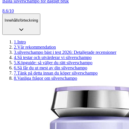
Bästa silverschampo för dagligt bruk
8.6/10
Innehållsförteckning
1
.
Intro
2
.
Vår rekommendation
3
.
silverschampo bäst i test 2026: Detaljerade recensioner
4
.
Så testar och utvärderar vi silverschampo
5
.
Köpguide: så väljer du rätt silverschampo
6
.
Så får du ut mest av din silverschampo
7
.
Tänk på detta innan du köper silverschampo
8
.
Vanliga frågor om silverschampo