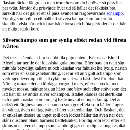
flaskan räcker längre än man tror eftersom du behöver så pass lite
per tvätt. Jämför du prisvärde över tid så håller det faktiskt bra,
särskilt när det gäller ett så pass avancerat färgbevarande
schampo
.
För dig som vill ha ett hållbart silverschampo som funkar för
skandinaviskt hår och klarar både torra och blöta perioder är det här
ett riktigt starkt kort.
Silverschampo som ger synlig effekt redan vid första
tvätten
Det mest slående är hur snabbt lila pigmenten i Kérastase Blond
Absolu tar ner de där klassiska gula tonerna. Efter bara en tvätt såg
mitt hår betydligt kallare ut och känslan var faktiskt lite lyxig, nästan
som efter en salongsbehandling. Det är ett anti-gult schampo som
verkligen lever upp till sitt rykte om att vara bäst i test för blont hår.
När jag testade det en lördagsmorgon i mars, efter en vecka med
mycket mössa, märkte jag att håret inte blev stelt eller strävt som det
lätt kan bli av andra silver schampon. Istället kändes det återfuktat
och mjukt, nästan som om jag hade använt en inpackning. Det är
också ett färgbevarande schampo som ger effekt som håller längre
än väntat, även när jag tvättar håret var tredje dag. Och flaskan, den
är enkel att dosera ur, inget spill och locket håller tätt även när den
står i duschen bland barnens badleksaker. För dig som letar efter ett
skonsamt silverschampo som samtidigt ger ett riktigt salongsresultat