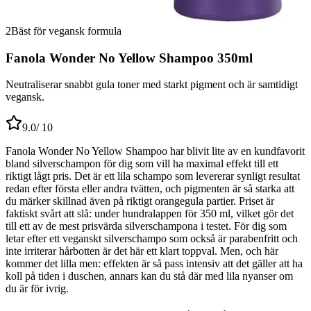
2
Bäst för vegansk formula
Fanola Wonder No Yellow Shampoo 350ml
Neutraliserar snabbt gula toner med starkt pigment och är samtidigt
vegansk.
9.0
/ 10
Fanola Wonder No Yellow Shampoo har blivit lite av en kundfavorit
bland silverschampon för dig som vill ha maximal effekt till ett
riktigt lågt pris. Det är ett lila schampo som levererar synligt resultat
redan efter första eller andra tvätten, och pigmenten är så starka att
du märker skillnad även på riktigt orangegula partier. Priset är
faktiskt svårt att slå: under hundralappen för 350 ml, vilket gör det
till ett av de mest prisvärda silverschampona i testet. För dig som
letar efter ett veganskt silverschampo som också är parabenfritt och
inte irriterar hårbotten är det här ett klart toppval. Men, och här
kommer det lilla men: effekten är så pass intensiv att det gäller att ha
koll på tiden i duschen, annars kan du stå där med lila nyanser om
du är för ivrig.