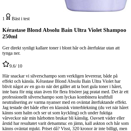
1
Bäst i test
Kérastase Blond Absolu Bain Ultra Violet Shampoo
250ml
Ger direkt synligt kallare toner i blont hår och återfuktar utan att
tynga ner.
9.6
/ 10
Här snackar vi silverschampo som verkligen levererar, både på
effekt och känsla. Kérastase Blond Absolu Bain Ultra Violet har
blivit något av en go-to när det gäller att ta bort gula toner i håret,
inte bara för mig utan även för flera frisörer jag pratat med. Det är ett
professionellt silverschampo som lyckas kombinera kraftfull
neutralisering av varma nyanser med en oväntat återfuktande effekt.
Jag testade det både efter en klassisk vinterblekning (du vet när håret
känns som halm och ser ut som kyckling) och under fuktiga
vårveckor när min hårbotten brukar bli känslig. Oavsett väder eller
årstid har resultatet varit detsamma: en jämn, kall askton och hår som
känns oväntat mjukt. Priset då? Visst, 320 kronor är inte billigt, men