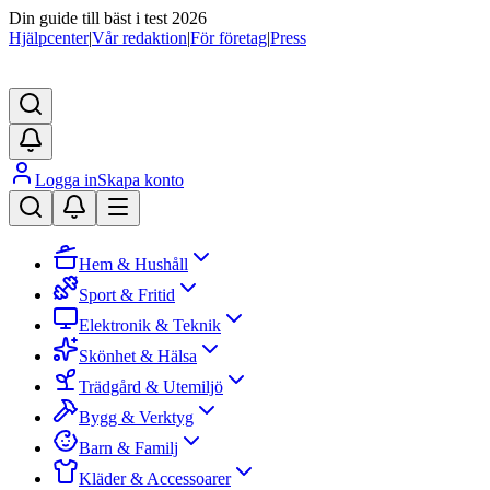
Din guide till bäst i test 2026
Hjälpcenter
|
Vår redaktion
|
För företag
|
Press
Logga in
Skapa konto
Hem & Hushåll
Sport & Fritid
Elektronik & Teknik
Skönhet & Hälsa
Trädgård & Utemiljö
Bygg & Verktyg
Barn & Familj
Kläder & Accessoarer