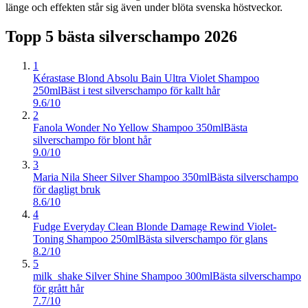
länge och effekten står sig även under blöta svenska höstveckor.
Topp 5 bästa
silverschampo
2026
1
Kérastase Blond Absolu Bain Ultra Violet Shampoo
250ml
Bäst i test silverschampo för kallt hår
9.6/10
2
Fanola Wonder No Yellow Shampoo 350ml
Bästa
silverschampo för blont hår
9.0/10
3
Maria Nila Sheer Silver Shampoo 350ml
Bästa silverschampo
för dagligt bruk
8.6/10
4
Fudge Everyday Clean Blonde Damage Rewind Violet-
Toning Shampoo 250ml
Bästa silverschampo för glans
8.2/10
5
milk_shake Silver Shine Shampoo 300ml
Bästa silverschampo
för grått hår
7.7/10