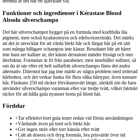
hemma är det här ett självklart val.
Funktioner och ingredienser i Kérastase Blond
Absolu silverschampo
Det här silverschampot bygger på en formula med kraftfulla lila
pigment, men också hyaluronsyra och edelweissextrakt. Det märks
att det är utvecklat för att vårda blekt hår och färgat hår på ett sätt
som många billigare schampon inte klarar. Resultatet blir att håret
inte bara ser kallare ut, det känns dessutom mindre frissigt och mer
återfuktat. Formulan är fri från parabener, men innehåller sulfater, så
om du är ute efter ett helt sulfatfritt silverschampo finns det andra
alternativ. Däremot har jag inte märkt av några problem med irriterad
hårbotten, och det verkar funka för flera olika hårtyper, även tunnare
hår. Flaskans 250 ml räcker förvånansvärt länge, särskilt om du bara
använder silverschampo varannan eller var tredje tvätt, vilket faktiskt
räcker för att hålla gula nyanser borta på blont hår.
Fördelar
+
Tar effektivt bort gula toner redan vid första användningen
+
Vårdande även på torrt och blekt hår
+
Ger ingen sträv eller torr känsla efter tvätt
+
Lätt att dosera och dryg formula, bra prisvärde över tid