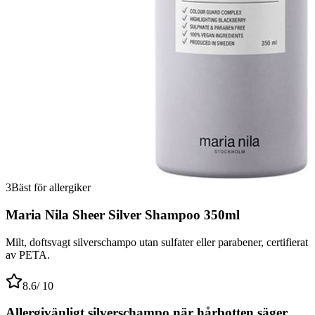
3
Bäst för allergiker
Maria Nila Sheer Silver Shampoo 350ml
Milt, doftsvagt silverschampo utan sulfater eller parabener, certifierat
av PETA.
8.6
/ 10
Allergivänligt silverschampo när hårbotten säger