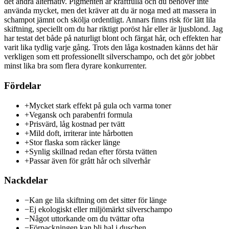
det andra alternativ. Pigmenten är kraftfulla och du behöver inte
använda mycket, men det kräver att du är noga med att massera in
schampot jämnt och skölja ordentligt. Annars finns risk för lätt lila
skiftning, speciellt om du har riktigt poröst hår eller är ljusblond. Jag
har testat det både på naturligt blont och färgat hår, och effekten har
varit lika tydlig varje gång. Trots den låga kostnaden känns det här
verkligen som ett professionellt silverschampo, och det gör jobbet
minst lika bra som flera dyrare konkurrenter.
Fördelar
+
Mycket stark effekt på gula och varma toner
+
Vegansk och parabenfri formula
+
Prisvärd, låg kostnad per tvätt
+
Mild doft, irriterar inte hårbotten
+
Stor flaska som räcker länge
+
Synlig skillnad redan efter första tvätten
+
Passar även för grått hår och silverhår
Nackdelar
−
Kan ge lila skiftning om det sitter för länge
−
Ej ekologiskt eller miljömärkt silverschampo
−
Något uttorkande om du tvättar ofta
−
Förpackningen kan bli hal i duschen