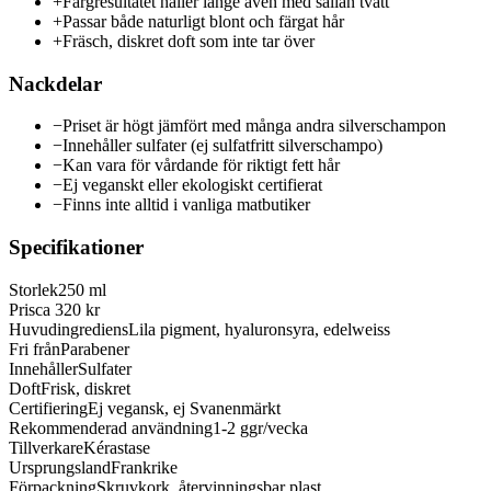
+
Färgresultatet håller länge även med sällan tvätt
+
Passar både naturligt blont och färgat hår
+
Fräsch, diskret doft som inte tar över
Nackdelar
−
Priset är högt jämfört med många andra silverschampon
−
Innehåller sulfater (ej sulfatfritt silverschampo)
−
Kan vara för vårdande för riktigt fett hår
−
Ej veganskt eller ekologiskt certifierat
−
Finns inte alltid i vanliga matbutiker
Specifikationer
Storlek
250 ml
Pris
ca 320 kr
Huvudingrediens
Lila pigment, hyaluronsyra, edelweiss
Fri från
Parabener
Innehåller
Sulfater
Doft
Frisk, diskret
Certifiering
Ej vegansk, ej Svanenmärkt
Rekommenderad användning
1-2 ggr/vecka
Tillverkare
Kérastase
Ursprungsland
Frankrike
Förpackning
Skruvkork, återvinningsbar plast