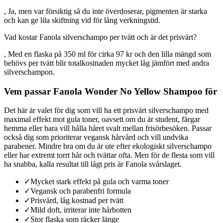
, Ja, men var försiktig så du inte överdoserar, pigmenten är starka
och kan ge lila skiftning vid för lång verkningstid.
Vad kostar Fanola silverschampo per tvätt och är det prisvärt?
, Med en flaska på 350 ml för cirka 97 kr och den lilla mängd som
behövs per tvätt blir totalkostnaden mycket låg jämfört med andra
silverschampon.
Vem passar Fanola Wonder No Yellow Shampoo för
Det här är valet för dig som vill ha ett prisvärt silverschampo med
maximal effekt mot gula toner, oavsett om du är student, färgar
hemma eller bara vill hålla håret svalt mellan frisörbesöken. Passar
också dig som prioriterar vegansk hårvård och vill undvika
parabener. Mindre bra om du är ute efter ekologiskt silverschampo
eller har extremt torrt hår och tvättar ofta. Men för de flesta som vill
ha snabba, kalla resultat till lågt pris är Fanola svårslaget.
✓
Mycket stark effekt på gula och varma toner
✓
Vegansk och parabenfri formula
✓
Prisvärd, låg kostnad per tvätt
✓
Mild doft, irriterar inte hårbotten
✓
Stor flaska som räcker länge