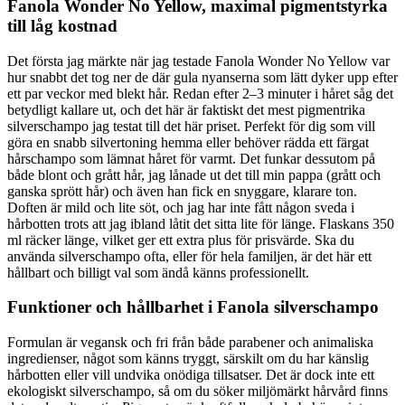
Fanola Wonder No Yellow, maximal pigmentstyrka
till låg kostnad
Det första jag märkte när jag testade Fanola Wonder No Yellow var
hur snabbt det tog ner de där gula nyanserna som lätt dyker upp efter
ett par veckor med blekt hår. Redan efter 2–3 minuter i håret såg det
betydligt kallare ut, och det här är faktiskt det mest pigmentrika
silverschampo jag testat till det här priset. Perfekt för dig som vill
göra en snabb silvertoning hemma eller behöver rädda ett färgat
hårschampo som lämnat håret för varmt. Det funkar dessutom på
både blont och grått hår, jag lånade ut det till min pappa (grått och
ganska sprött hår) och även han fick en snyggare, klarare ton.
Doften är mild och lite söt, och jag har inte fått någon sveda i
hårbotten trots att jag ibland låtit det sitta lite för länge. Flaskans 350
ml räcker länge, vilket ger ett extra plus för prisvärde. Ska du
använda silverschampo ofta, eller för hela familjen, är det här ett
hållbart och billigt val som ändå känns professionellt.
Funktioner och hållbarhet i Fanola silverschampo
Formulan är vegansk och fri från både parabener och animaliska
ingredienser, något som känns tryggt, särskilt om du har känslig
hårbotten eller vill undvika onödiga tillsatser. Det är dock inte ett
ekologiskt silverschampo, så om du söker miljömärkt hårvård finns