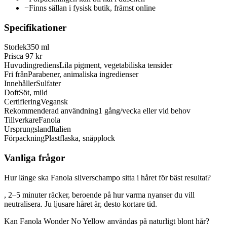
−
Finns sällan i fysisk butik, främst online
Specifikationer
Storlek
350 ml
Pris
ca 97 kr
Huvudingrediens
Lila pigment, vegetabiliska tensider
Fri från
Parabener, animaliska ingredienser
Innehåller
Sulfater
Doft
Söt, mild
Certifiering
Vegansk
Rekommenderad användning
1 gång/vecka eller vid behov
Tillverkare
Fanola
Ursprungsland
Italien
Förpackning
Plastflaska, snäpplock
Vanliga frågor
Hur länge ska Fanola silverschampo sitta i håret för bäst resultat?
, 2–5 minuter räcker, beroende på hur varma nyanser du vill
neutralisera. Ju ljusare håret är, desto kortare tid.
Kan Fanola Wonder No Yellow användas på naturligt blont hår?