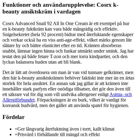
Funktioner och användarupplevelse: Cosrx k-
beauty ansiktskräm i vardagen
Cosrx Advanced Snail 92 All In One Cream är ett exempel på hur
en k-beauty fuktkräm kan vara både mångsidig och effektiv.
Snigelsekretet (hela 92 procent) bidrar med återfuktande egenskaper
och verkar också ha en viss anti-age-effekt, vilket märks genom lite
slätare hy och bättre elasticitet efter en tid. Krämen absorberas
snabbt, lämnar ingen hinna och funkar utmärkt under smink. Jag har
testat den på både fetare T-zon och mer torra kindpartier, och den
lyckas balansera huden utan att bli blank.
Det är lätt att överdosera om man är van vid tunnare gelkrämer, men
den här k-beauty ansiktskrämen behöver faktiskt inte mer än en ärtas
storlek för hela ansiktet. En annan sak jag gillar är att krämen inte
innehåller stark parfym eller onödiga tillsatser, det gör den även till
ett säkrare val för dig som vill undvika allergener enligt
Astma- och
Allergiförbundet
. Förpackningen är en burk, vilket är vanligt för
koreansk hudvård, men det gäller att använda spatel för hygienen.
Fördelar
+
Ger långvarig återfuktning även i torrt, kallt klimat
+
Prisvärd i förhållande till mängd och effekt