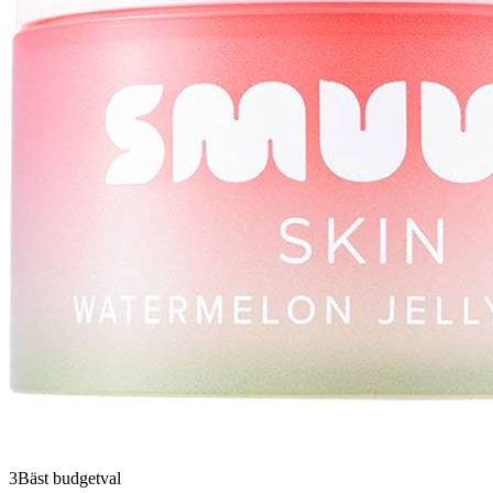
3
Bäst budgetval