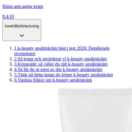
Bästa anti-aging kräm
8.4/10
Innehållsförteckning
1
.
k-beauty ansiktskräm bäst i test 2026: Detaljerade
recensioner
2
.
Så testar och utvärderar vi k-beauty ansiktskräm
3
.
Köpguide: så väljer du rätt k-beauty ansiktskräm
4
.
Så får du ut mest av din k-beauty ansiktskräm
5
.
Tänk på detta innan du köper k-beauty ansiktskräm
6
.
Vanliga frågor om k-beauty ansiktskräm