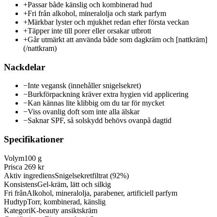
+
Passar både känslig och kombinerad hud
+
Fri från alkohol, mineralolja och stark parfym
+
Märkbar lyster och mjukhet redan efter första veckan
+
Täpper inte till porer eller orsakar utbrott
+
Går utmärkt att använda både som dagkräm och [nattkräm]
(/nattkram)
Nackdelar
−
Inte vegansk (innehåller snigelsekret)
−
Burkförpackning kräver extra hygien vid applicering
−
Kan kännas lite klibbig om du tar för mycket
−
Viss ovanlig doft som inte alla älskar
−
Saknar SPF, så solskydd behövs ovanpå dagtid
Specifikationer
Volym
100 g
Pris
ca 269 kr
Aktiv ingrediens
Snigelsekretfiltrat (92%)
Konsistens
Gel-kräm, lätt och silkig
Fri från
Alkohol, mineralolja, parabener, artificiell parfym
Hudtyp
Torr, kombinerad, känslig
Kategori
K-beauty ansiktskräm