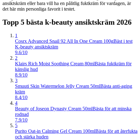
ansiktskräm eller bara vill ha en pålitlig fuktkräm för vardagen, är
det här min personliga favorit i testet.
Topp 5 bästa
k-beauty ansiktskräm
2026
1
Cosrx Advanced Snail 92 All In One Cream 100g
Bäst i test
K-beauty ansiktskräm
9.6/10
2
Klairs Rich Moist Soothing Cream 80ml
Bästa fuktkräm för
känslig hud
8.9/10
3
Smuuti Skin Watermelon Jelly Cream 50ml
Bästa anti-aging
kräm
8.4/10
4
Beauty of Joseon Dynasty Cream 50ml
Bästa för att minska
rodnad
7.9/10
5
Purito Oat-in Calming Gel Cream 100ml
Bästa för att återfukta
och stärka huden