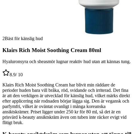
2
Bäst för känslig hud
Klairs Rich Moist Soothing Cream 80ml
Hyaluronsyra och sheasmör lugnar reaktiv hud utan att kännas tung.
8.9
/ 10
Klairs Rich Moist Soothing Cream har blivit min räddare de
perioder huden bara vill bråka, röd, svidande och irriterad. Det fina
är att den verkligen är utvecklad för känslig hud, vilket märks direkt
efter applicering när rodnaden börjar lägga sig. Den är vegansk och
parfymfri, vilket är oväntat ovanligt i många koreanska
ansiktskrämer. Priset ligger under 250 kr för 80 ml, så det är en
prisvärd k-beauty ansiktskräm även om tuben inte räcker evigt vid
flitigt bruk.