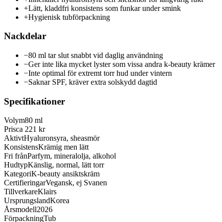
+
Lätt, kladdfri konsistens som funkar under smink
+
Hygienisk tubförpackning
Nackdelar
−
80 ml tar slut snabbt vid daglig användning
−
Ger inte lika mycket lyster som vissa andra k-beauty krämer
−
Inte optimal för extremt torr hud under vintern
−
Saknar SPF, kräver extra solskydd dagtid
Specifikationer
Volym
80 ml
Pris
ca 221 kr
Aktivt
Hyaluronsyra, sheasmör
Konsistens
Krämig men lätt
Fri från
Parfym, mineralolja, alkohol
Hudtyp
Känslig, normal, lätt torr
Kategori
K-beauty ansiktskräm
Certifieringar
Vegansk, ej Svanen
Tillverkare
Klairs
Ursprungsland
Korea
Årsmodell
2026
Förpackning
Tub