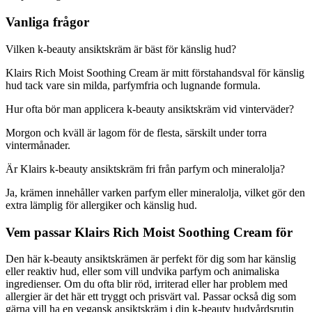
Vanliga frågor
Vilken k-beauty ansiktskräm är bäst för känslig hud?
Klairs Rich Moist Soothing Cream är mitt förstahandsval för känslig
hud tack vare sin milda, parfymfria och lugnande formula.
Hur ofta bör man applicera k-beauty ansiktskräm vid vinterväder?
Morgon och kväll är lagom för de flesta, särskilt under torra
vintermånader.
Är Klairs k-beauty ansiktskräm fri från parfym och mineralolja?
Ja, krämen innehåller varken parfym eller mineralolja, vilket gör den
extra lämplig för allergiker och känslig hud.
Vem passar Klairs Rich Moist Soothing Cream för
Den här k-beauty ansiktskrämen är perfekt för dig som har känslig
eller reaktiv hud, eller som vill undvika parfym och animaliska
ingredienser. Om du ofta blir röd, irriterad eller har problem med
allergier är det här ett tryggt och prisvärt val. Passar också dig som
gärna vill ha en vegansk ansiktskräm i din k-beauty hudvårdsrutin