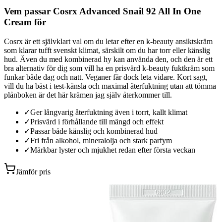
Vem passar Cosrx Advanced Snail 92 All In One
Cream för
Cosrx är ett självklart val om du letar efter en k-beauty ansiktskräm
som klarar tufft svenskt klimat, särskilt om du har torr eller känslig
hud. Även du med kombinerad hy kan använda den, och den är ett
bra alternativ för dig som vill ha en prisvärd k-beauty fuktkräm som
funkar både dag och natt. Veganer får dock leta vidare. Kort sagt,
vill du ha bäst i test-känsla och maximal återfuktning utan att tömma
plånboken är det här krämen jag själv återkommer till.
✓
Ger långvarig återfuktning även i torrt, kallt klimat
✓
Prisvärd i förhållande till mängd och effekt
✓
Passar både känslig och kombinerad hud
✓
Fri från alkohol, mineralolja och stark parfym
✓
Märkbar lyster och mjukhet redan efter första veckan
Jämför pris