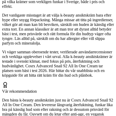
på vilka krämer som verkligen funkar i Sverige, både i pris och
effekt.
Det vanligaste misstaget är att välja k-beauty ansiktskräm bara efter
hype eller snygg förpackning. Många missar att titta på ingredienser,
vilket gör att man kan bli besviken, särskilt om huden är känslig eller
extra torr. En annan klassiker är att man tror att dyrast alltid betyder
bäst i test, men prisvärde och rätt formula för din hudtyp väger ofta
tyngre. Läs alltid på, särskilt om du har allergier eller vill slippa
parfym och mineralolja.
Vi väger samman oberoende tester, verifierade användarrecensioner
och verkliga upplevelser i vårt urval. Alla k-beauty ansiktskrämer är
testade i svenskt klimat, med fokus på pris, återfuktning och
hudvänlighet. Cosrx Advanced Snail 92 All In One Cream tar
platsen som bäst i test 2026. Här hittar du vår snabblista och en
köpguide för att hitta rätt kräm för din hud och plånbok.
Vår rekommendation
Den bästa k-beauty ansiktskräm just nu är Cosrx Advanced Snail 92
All In One Cream. Den levererar långvarig återfuktning, funkar lika
bra på känslig hud som efter rakning och är dessutom prisvärd för
mängden du får. Oavsett om du letar efter anti-age, en vegansk