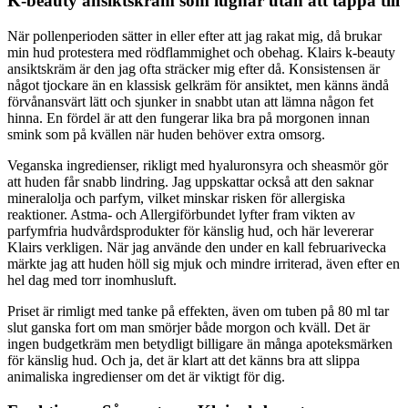
K-beauty ansiktskräm som lugnar utan att täppa till
När pollenperioden sätter in eller efter att jag rakat mig, då brukar
min hud protestera med rödflammighet och obehag. Klairs k-beauty
ansiktskräm är den jag ofta sträcker mig efter då. Konsistensen är
något tjockare än en klassisk gelkräm för ansiktet, men känns ändå
förvånansvärt lätt och sjunker in snabbt utan att lämna någon fet
hinna. En fördel är att den fungerar lika bra på morgonen innan
smink som på kvällen när huden behöver extra omsorg.
Veganska ingredienser, rikligt med hyaluronsyra och sheasmör gör
att huden får snabb lindring. Jag uppskattar också att den saknar
mineralolja och parfym, vilket minskar risken för allergiska
reaktioner. Astma- och Allergiförbundet lyfter fram vikten av
parfymfria hudvårdsprodukter för känslig hud, och här levererar
Klairs verkligen. När jag använde den under en kall februarivecka
märkte jag att huden höll sig mjuk och mindre irriterad, även efter en
hel dag med torr inomhusluft.
Priset är rimligt med tanke på effekten, även om tuben på 80 ml tar
slut ganska fort om man smörjer både morgon och kväll. Det är
ingen budgetkräm men betydligt billigare än många apoteksmärken
för känslig hud. Och ja, det är klart att det känns bra att slippa
animaliska ingredienser om det är viktigt för dig.