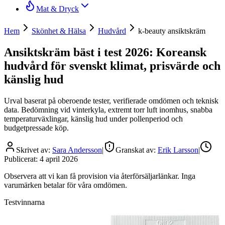
Mat & Dryck
Hem
Skönhet & Hälsa
Hudvård
k-beauty ansiktskräm
Ansiktskräm bäst i test 2026: Koreansk
hudvård för svenskt klimat, prisvärde och
känslig hud
Urval baserat på oberoende tester, verifierade omdömen och teknisk
data. Bedömning vid vinterkyla, extremt torr luft inomhus, snabba
temperaturväxlingar, känslig hud under pollenperiod och
budgetpressade köp.
Skrivet av:
Sara Andersson
|
Granskat av:
Erik Larsson
|
Publicerat:
4 april 2026
Observera att vi kan få provision via återförsäljarlänkar. Inga
varumärken betalar för våra omdömen.
Testvinnarna