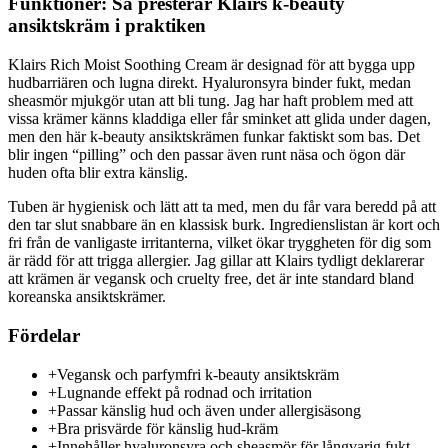
Funktioner: Så presterar Klairs k-beauty
ansiktskräm i praktiken
Klairs Rich Moist Soothing Cream är designad för att bygga upp
hudbarriären och lugna direkt. Hyaluronsyra binder fukt, medan
sheasmör mjukgör utan att bli tung. Jag har haft problem med att
vissa krämer känns kladdiga eller får sminket att glida under dagen,
men den här k-beauty ansiktskrämen funkar faktiskt som bas. Det
blir ingen “pilling” och den passar även runt näsa och ögon där
huden ofta blir extra känslig.
Tuben är hygienisk och lätt att ta med, men du får vara beredd på att
den tar slut snabbare än en klassisk burk. Ingredienslistan är kort och
fri från de vanligaste irritanterna, vilket ökar tryggheten för dig som
är rädd för att trigga allergier. Jag gillar att Klairs tydligt deklarerar
att krämen är vegansk och cruelty free, det är inte standard bland
koreanska ansiktskrämer.
Fördelar
+
Vegansk och parfymfri k-beauty ansiktskräm
+
Lugnande effekt på rodnad och irritation
+
Passar känslig hud och även under allergisäsong
+
Bra prisvärde för känslig hud-kräm
+
Innehåller hyaluronsyra och sheasmör för långvarig fukt