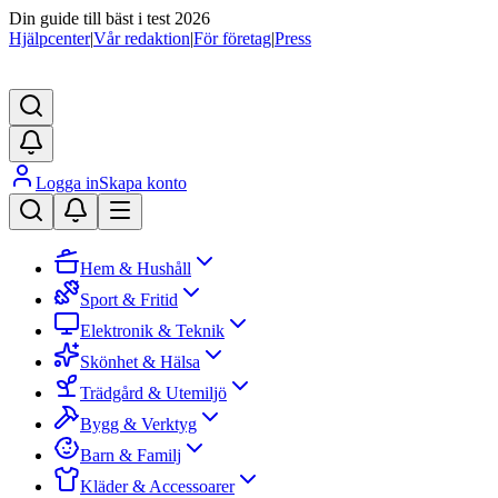
Din guide till bäst i test 2026
Hjälpcenter
|
Vår redaktion
|
För företag
|
Press
Logga in
Skapa konto
Hem & Hushåll
Sport & Fritid
Elektronik & Teknik
Skönhet & Hälsa
Trädgård & Utemiljö
Bygg & Verktyg
Barn & Familj
Kläder & Accessoarer