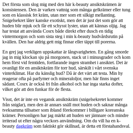
Det första som slog mig med den här k-beauty ansiktskrämen är
konsistensen. Den är varken vattnig som många gelkrämer eller tung
som en klassisk fet kräm, utan mer som ett silkigt mellanting.
Snigelsekret låter kanske exotiskt, men det är just det som gör att
huden blir mjuk och får ett schysst lyster, utan att kännas oljig. Jag
har testat att använda Cosrx både direkt efter dusch en tidig
vintermorgon och som sista steg i min k-beauty hudvårdsrutin på
kvällen. Den har aldrig gett mig finnar eller täppt till porerna.
En grej jag verkligen uppskattar är långvarigheten. En gång smorde
jag in mig klockan sju på morgonen, stack ut i minusgrader och kom
hem först vid femtiden, fortfarande ingen stramhet i ansiktet. Det är
ovanligt för en ansiktskräm för torr hud, särskilt i vårt svenska
vinterklimat. Har du känslig hud? Då är det värt att testa. Min hy
reagerar ofta på parfymer och mineraloljor, men här finns inget
sådant. Cosrx är också fri från alkohol och har inga starka dofter,
vilket gör att den funkar för de flesta.
Visst, det är inte en vegansk ansiktskräm (snigelsekretet kommer
från sniglar), men den är annars snäll mot huden och saknar många
tveksamma tillsatser som ibland förekommer i billigare koreanska
krämer. Personligen har jag märkt att huden ser jämnare och mindre
irriterad ut efter några veckors användning. Om du vill ha en k-
beauty
dagkräm
som faktiskt gör skillnad, är detta ett förstahandsval.