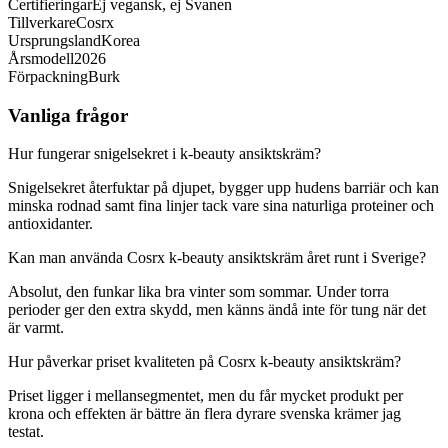
Certifieringar
Ej vegansk, ej Svanen
Tillverkare
Cosrx
Ursprungsland
Korea
Årsmodell
2026
Förpackning
Burk
Vanliga frågor
Hur fungerar snigelsekret i k-beauty ansiktskräm?
Snigelsekret återfuktar på djupet, bygger upp hudens barriär och kan
minska rodnad samt fina linjer tack vare sina naturliga proteiner och
antioxidanter.
Kan man använda Cosrx k-beauty ansiktskräm året runt i Sverige?
Absolut, den funkar lika bra vinter som sommar. Under torra
perioder ger den extra skydd, men känns ändå inte för tung när det
är varmt.
Hur påverkar priset kvaliteten på Cosrx k-beauty ansiktskräm?
Priset ligger i mellansegmentet, men du får mycket produkt per
krona och effekten är bättre än flera dyrare svenska krämer jag
testat.