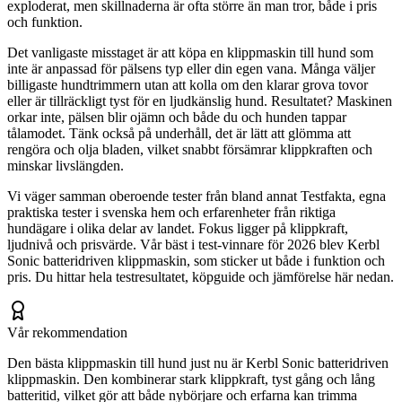
exploderat, men skillnaderna är ofta större än man tror, både i pris
och funktion.
Det vanligaste misstaget är att köpa en klippmaskin till hund som
inte är anpassad för pälsens typ eller din egen vana. Många väljer
billigaste hundtrimmern utan att kolla om den klarar grova tovor
eller är tillräckligt tyst för en ljudkänslig hund. Resultatet? Maskinen
orkar inte, pälsen blir ojämn och både du och hunden tappar
tålamodet. Tänk också på underhåll, det är lätt att glömma att
rengöra och olja bladen, vilket snabbt försämrar klippkraften och
minskar livslängden.
Vi väger samman oberoende tester från bland annat Testfakta, egna
praktiska tester i svenska hem och erfarenheter från riktiga
hundägare i olika delar av landet. Fokus ligger på klippkraft,
ljudnivå och prisvärde. Vår bäst i test-vinnare för 2026 blev Kerbl
Sonic batteridriven klippmaskin, som sticker ut både i funktion och
pris. Du hittar hela testresultatet, köpguide och jämförelse här nedan.
Vår rekommendation
Den bästa klippmaskin till hund just nu är Kerbl Sonic batteridriven
klippmaskin. Den kombinerar stark klippkraft, tyst gång och lång
batteritid, vilket gör att både nybörjare och erfarna kan trimma