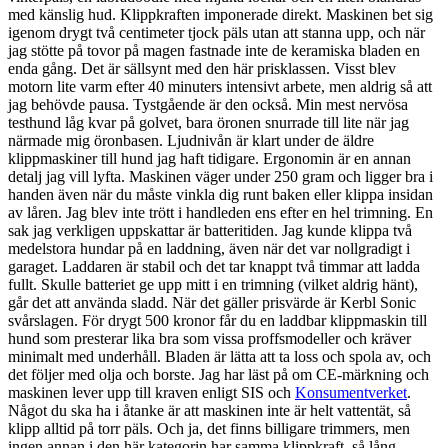
med känslig hud. Klippkraften imponerade direkt. Maskinen bet sig
igenom drygt två centimeter tjock päls utan att stanna upp, och när
jag stötte på tovor på magen fastnade inte de keramiska bladen en
enda gång. Det är sällsynt med den här prisklassen. Visst blev
motorn lite varm efter 40 minuters intensivt arbete, men aldrig så att
jag behövde pausa. Tystgående är den också. Min mest nervösa
testhund låg kvar på golvet, bara öronen snurrade till lite när jag
närmade mig öronbasen. Ljudnivån är klart under de äldre
klippmaskiner till hund jag haft tidigare. Ergonomin är en annan
detalj jag vill lyfta. Maskinen väger under 250 gram och ligger bra i
handen även när du måste vinkla dig runt baken eller klippa insidan
av låren. Jag blev inte trött i handleden ens efter en hel trimning. En
sak jag verkligen uppskattar är batteritiden. Jag kunde klippa två
medelstora hundar på en laddning, även när det var nollgradigt i
garaget. Laddaren är stabil och det tar knappt två timmar att ladda
fullt. Skulle batteriet ge upp mitt i en trimning (vilket aldrig hänt),
går det att använda sladd. När det gäller prisvärde är Kerbl Sonic
svårslagen. För drygt 500 kronor får du en laddbar klippmaskin till
hund som presterar lika bra som vissa proffsmodeller och kräver
minimalt med underhåll. Bladen är lätta att ta loss och spola av, och
det följer med olja och borste. Jag har läst på om CE-märkning och
maskinen lever upp till kraven enligt SIS och
Konsumentverket
.
Något du ska ha i åtanke är att maskinen inte är helt vattentät, så
klipp alltid på torr päls. Och ja, det finns billigare trimmers, men
ingen annan i den här kategorin har samma klippkraft, så lång