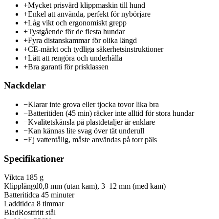
+
Mycket prisvärd klippmaskin till hund
+
Enkel att använda, perfekt för nybörjare
+
Låg vikt och ergonomiskt grepp
+
Tystgående för de flesta hundar
+
Fyra distanskammar för olika längd
+
CE-märkt och tydliga säkerhetsinstruktioner
+
Lätt att rengöra och underhålla
+
Bra garanti för prisklassen
Nackdelar
−
Klarar inte grova eller tjocka tovor lika bra
−
Batteritiden (45 min) räcker inte alltid för stora hundar
−
Kvalitetskänsla på plastdetaljer är enklare
−
Kan kännas lite svag över tät underull
−
Ej vattentålig, måste användas på torr päls
Specifikationer
Vikt
ca 185 g
Klipplängd
0,8 mm (utan kam), 3–12 mm (med kam)
Batteritid
ca 45 minuter
Laddtid
ca 8 timmar
Blad
Rostfritt stål