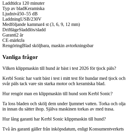
Laddtid
ca 120 minuter
Typ av blad
Keramiska
Ljudnivå
50–55 dB
Laddning
USB/230V
Medföljande kammar
4 st (3, 6, 9, 12 mm)
Driftläge
Sladdlös/sladd
Garanti
2 år
CE-märkt
Ja
Rengöring
Blad sköljbara, maskin avtorkningsbar
Vanliga frågor
Vilken klippmaskin till hund är bäst i test 2026 för tjock päls?
Kerbl Sonic har varit bäst i test i mitt test för hundar med tjock och
svår päls tack vare sin starka motor och keramiska blad.
Hur rengör man en klippmaskin till hund som Kerbl Sonic?
Ta loss bladen och skölj dem under ljummet vatten. Torka och olja
in innan du sätter ihop. Själva maskinen torkas av med trasa.
Hur lång garanti har Kerbl Sonic klippmaskin till hund?
Två års garanti gäller från inköpsdatum, enligt Konsumentverkets