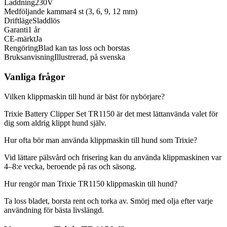
Laddning
230V
Medföljande kammar
4 st (3, 6, 9, 12 mm)
Driftläge
Sladdlös
Garanti
1 år
CE-märkt
Ja
Rengöring
Blad kan tas loss och borstas
Bruksanvisning
Illustrerad, på svenska
Vanliga frågor
Vilken klippmaskin till hund är bäst för nybörjare?
Trixie Battery Clipper Set TR1150 är det mest lättanvända valet för
dig som aldrig klippt hund själv.
Hur ofta bör man använda klippmaskin till hund som Trixie?
Vid lättare pälsvård och frisering kan du använda klippmaskinen var
4–8:e vecka, beroende på ras och säsong.
Hur rengör man Trixie TR1150 klippmaskin till hund?
Ta loss bladet, borsta rent och torka av. Smörj med olja efter varje
användning för bästa livslängd.