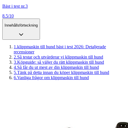
Bäst i test nr.3
8.5/10
Innehållsförteckning
1
.
klippmaskin till hund bäst i test 2026: Detaljerade
recensioner
2
.
Så testar och utvärderar vi klippmaskin till hund
3
.
Köpguide: så väljer du rätt klippmaskin till hund
4
.
Så får du ut mest av din klippmaskin till hund
5
.
Tänk på detta innan du köper klippmaskin till hund
6
.
Vanliga frågor om klippmaskin till hund