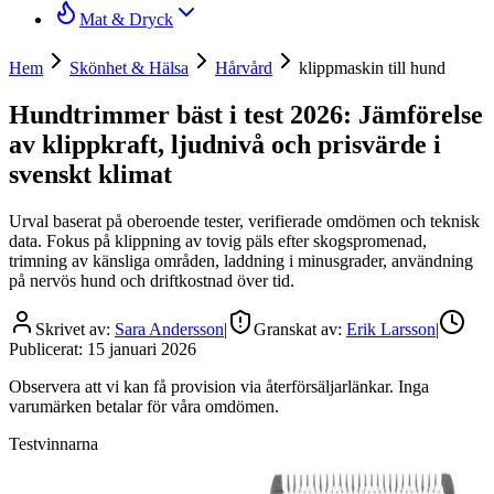
Mat & Dryck
Hem
Skönhet & Hälsa
Hårvård
klippmaskin till hund
Hundtrimmer bäst i test 2026: Jämförelse
av klippkraft, ljudnivå och prisvärde i
svenskt klimat
Urval baserat på oberoende tester, verifierade omdömen och teknisk
data. Fokus på klippning av tovig päls efter skogspromenad,
trimning av känsliga områden, laddning i minusgrader, användning
på nervös hund och driftkostnad över tid.
Skrivet av:
Sara Andersson
|
Granskat av:
Erik Larsson
|
Publicerat:
15 januari 2026
Observera att vi kan få provision via återförsäljarlänkar. Inga
varumärken betalar för våra omdömen.
Testvinnarna