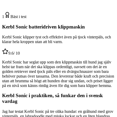
1
Bäst i test
Kerbl Sonic batteridriven klippmaskin
Kerbl Sonic klipper tyst och effektivt även på tjock vinterpäls, och
klarar hela kroppen utan att bli varm.
9.6
/ 10
Kerbl Sonic har seglat upp som den klippmaskin till hund jag själv
helst tar fram när det ska klippas ordentligt, oavsett om det är en
golden retriever med tjock päls eller en dvärgschnauzer som bara
behöver putsas över tassarna. Den levererar både kraft och precision
utan att brumma så högt att hunden drar sig undan, och priset ligger
på en nivå som känns rimlig även för dig som bara klipper hemma.
Kerbl Sonic i praktiken, så funkar den i svensk
vardag
Jag har testat Kerbl Sonic på tre olika hundar: en gråhund med grov
vinterpäls, en labradoodle med mjuka lockar och en liten blandras