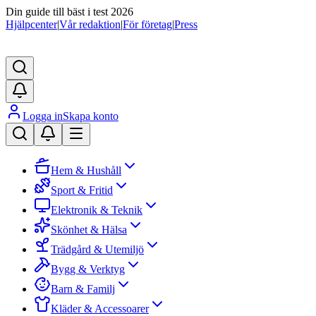
Din guide till bäst i test 2026
Hjälpcenter
|
Vår redaktion
|
För företag
|
Press
Logga in
Skapa konto
Hem & Hushåll
Sport & Fritid
Elektronik & Teknik
Skönhet & Hälsa
Trädgård & Utemiljö
Bygg & Verktyg
Barn & Familj
Kläder & Accessoarer