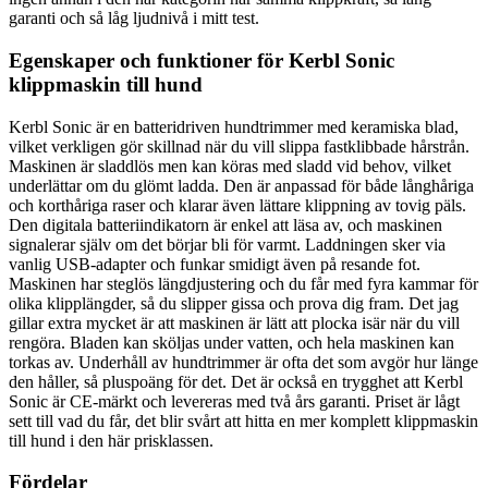
garanti och så låg ljudnivå i mitt test.
Egenskaper och funktioner för Kerbl Sonic
klippmaskin till hund
Kerbl Sonic är en batteridriven hundtrimmer med keramiska blad,
vilket verkligen gör skillnad när du vill slippa fastklibbade hårstrån.
Maskinen är sladdlös men kan köras med sladd vid behov, vilket
underlättar om du glömt ladda. Den är anpassad för både långhåriga
och korthåriga raser och klarar även lättare klippning av tovig päls.
Den digitala batteriindikatorn är enkel att läsa av, och maskinen
signalerar själv om det börjar bli för varmt. Laddningen sker via
vanlig USB-adapter och funkar smidigt även på resande fot.
Maskinen har steglös längdjustering och du får med fyra kammar för
olika klipplängder, så du slipper gissa och prova dig fram. Det jag
gillar extra mycket är att maskinen är lätt att plocka isär när du vill
rengöra. Bladen kan sköljas under vatten, och hela maskinen kan
torkas av. Underhåll av hundtrimmer är ofta det som avgör hur länge
den håller, så pluspoäng för det. Det är också en trygghet att Kerbl
Sonic är CE-märkt och levereras med två års garanti. Priset är lågt
sett till vad du får, det blir svårt att hitta en mer komplett klippmaskin
till hund i den här prisklassen.
Fördelar