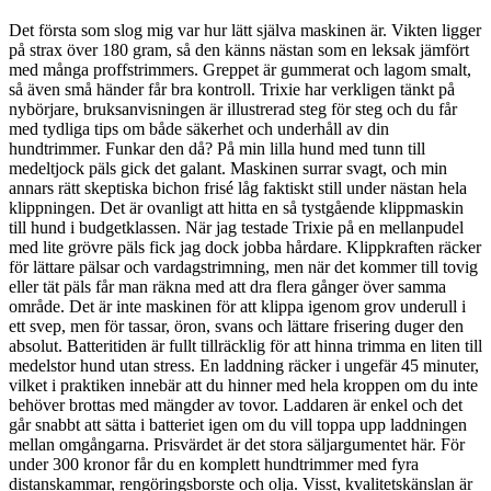
Det första som slog mig var hur lätt själva maskinen är. Vikten ligger
på strax över 180 gram, så den känns nästan som en leksak jämfört
med många proffstrimmers. Greppet är gummerat och lagom smalt,
så även små händer får bra kontroll. Trixie har verkligen tänkt på
nybörjare, bruksanvisningen är illustrerad steg för steg och du får
med tydliga tips om både säkerhet och underhåll av din
hundtrimmer. Funkar den då? På min lilla hund med tunn till
medeltjock päls gick det galant. Maskinen surrar svagt, och min
annars rätt skeptiska bichon frisé låg faktiskt still under nästan hela
klippningen. Det är ovanligt att hitta en så tystgående klippmaskin
till hund i budgetklassen. När jag testade Trixie på en mellanpudel
med lite grövre päls fick jag dock jobba hårdare. Klippkraften räcker
för lättare pälsar och vardagstrimning, men när det kommer till tovig
eller tät päls får man räkna med att dra flera gånger över samma
område. Det är inte maskinen för att klippa igenom grov underull i
ett svep, men för tassar, öron, svans och lättare frisering duger den
absolut. Batteritiden är fullt tillräcklig för att hinna trimma en liten till
medelstor hund utan stress. En laddning räcker i ungefär 45 minuter,
vilket i praktiken innebär att du hinner med hela kroppen om du inte
behöver brottas med mängder av tovor. Laddaren är enkel och det
går snabbt att sätta i batteriet igen om du vill toppa upp laddningen
mellan omgångarna. Prisvärdet är det stora säljargumentet här. För
under 300 kronor får du en komplett hundtrimmer med fyra
distanskammar, rengöringsborste och olja. Visst, kvalitetskänslan är