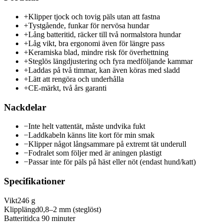
+
Klipper tjock och tovig päls utan att fastna
+
Tystgående, funkar för nervösa hundar
+
Lång batteritid, räcker till två normalstora hundar
+
Låg vikt, bra ergonomi även för längre pass
+
Keramiska blad, mindre risk för överhettning
+
Steglös längdjustering och fyra medföljande kammar
+
Laddas på två timmar, kan även köras med sladd
+
Lätt att rengöra och underhålla
+
CE-märkt, två års garanti
Nackdelar
−
Inte helt vattentät, måste undvika fukt
−
Laddkabeln känns lite kort för min smak
−
Klipper något långsammare på extremt tät underull
−
Fodralet som följer med är aningen plastigt
−
Passar inte för päls på häst eller nöt (endast hund/katt)
Specifikationer
Vikt
246 g
Klipplängd
0,8–2 mm (steglöst)
Batteritid
ca 90 minuter