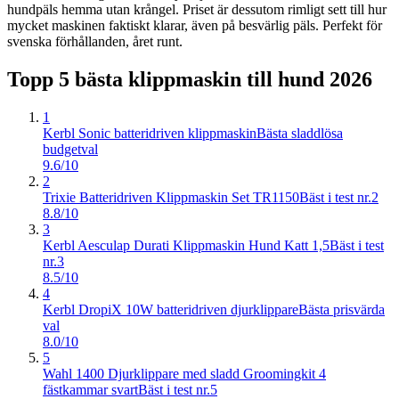
hundpäls hemma utan krångel. Priset är dessutom rimligt sett till hur
mycket maskinen faktiskt klarar, även på besvärlig päls. Perfekt för
svenska förhållanden, året runt.
Topp 5 bästa
klippmaskin till hund
2026
1
Kerbl Sonic batteridriven klippmaskin
Bästa sladdlösa
budgetval
9.6/10
2
Trixie Batteridriven Klippmaskin Set TR1150
Bäst i test nr.2
8.8/10
3
Kerbl Aesculap Durati Klippmaskin Hund Katt 1,5
Bäst i test
nr.3
8.5/10
4
Kerbl DropiX 10W batteridriven djurklippare
Bästa prisvärda
val
8.0/10
5
Wahl 1400 Djurklippare med sladd Groomingkit 4
fästkammar svart
Bäst i test nr.5