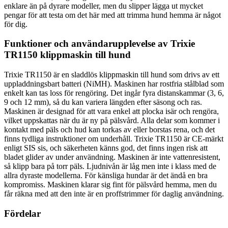
enklare än på dyrare modeller, men du slipper lägga ut mycket
pengar för att testa om det här med att trimma hund hemma är något
för dig.
Funktioner och användarupplevelse av Trixie
TR1150 klippmaskin till hund
Trixie TR1150 är en sladdlös klippmaskin till hund som drivs av ett
uppladdningsbart batteri (NiMH). Maskinen har rostfria stålblad som
enkelt kan tas loss för rengöring. Det ingår fyra distanskammar (3, 6,
9 och 12 mm), så du kan variera längden efter säsong och ras.
Maskinen är designad för att vara enkel att plocka isär och rengöra,
vilket uppskattas när du är ny på pälsvård. Alla delar som kommer i
kontakt med päls och hud kan torkas av eller borstas rena, och det
finns tydliga instruktioner om underhåll. Trixie TR1150 är CE-märkt
enligt SIS sis, och säkerheten känns god, det finns ingen risk att
bladet glider av under användning. Maskinen är inte vattenresistent,
så klipp bara på torr päls. Ljudnivån är låg men inte i klass med de
allra dyraste modellerna. För känsliga hundar är det ändå en bra
kompromiss. Maskinen klarar sig fint för pälsvård hemma, men du
får räkna med att den inte är en proffstrimmer för daglig användning.
Fördelar