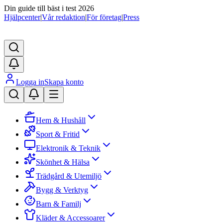
Din guide till bäst i test 2026
Hjälpcenter
|
Vår redaktion
|
För företag
|
Press
Logga in
Skapa konto
Hem & Hushåll
Sport & Fritid
Elektronik & Teknik
Skönhet & Hälsa
Trädgård & Utemiljö
Bygg & Verktyg
Barn & Familj
Kläder & Accessoarer