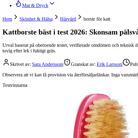
Mat & Dryck
Hem
Skönhet & Hälsa
Hårvård
borste för katt
Kattborste bäst i test 2026: Skonsam pälsvå
Urval baserat på oberoende tester, verifierade omdömen och teknisk data
tovig efter lek i fuktigt gräs.
Skrivet av:
Sara Andersson
|
Granskat av:
Erik Larsson
|
Publ
Observera att vi kan få provision via återförsäljarlänkar. Inga varum
Testvinnarna