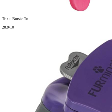
Trixie Borste för
2
8.9/10