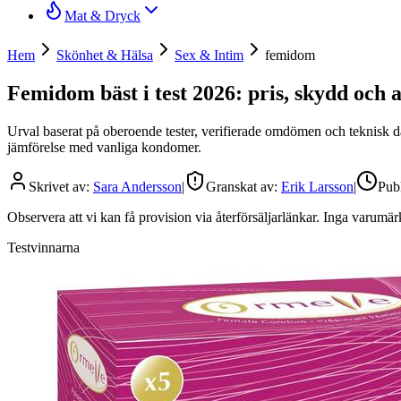
Mat & Dryck
Hem
Skönhet & Hälsa
Sex & Intim
femidom
Femidom bäst i test 2026: pris, skydd och 
Urval baserat på oberoende tester, verifierade omdömen och teknisk dat
jämförelse med vanliga kondomer.
Skrivet av:
Sara Andersson
|
Granskat av:
Erik Larsson
|
Publ
Observera att vi kan få provision via återförsäljarlänkar. Inga varum
Testvinnarna