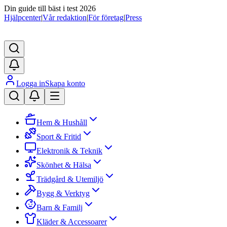
Din guide till bäst i test 2026
Hjälpcenter
|
Vår redaktion
|
För företag
|
Press
Logga in
Skapa konto
Hem & Hushåll
Sport & Fritid
Elektronik & Teknik
Skönhet & Hälsa
Trädgård & Utemiljö
Bygg & Verktyg
Barn & Familj
Kläder & Accessoarer