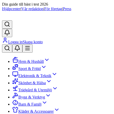
Din guide till bäst i test 2026
Hjälpcenter
|
Vår redaktion
|
För företag
|
Press
Logga in
Skapa konto
Hem & Hushåll
Sport & Fritid
Elektronik & Teknik
Skönhet & Hälsa
Trädgård & Utemiljö
Bygg & Verktyg
Barn & Familj
Kläder & Accessoarer