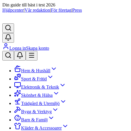
Din guide till bäst i test 2026
Hjälpcenter
|
Vår redaktion
|
För företag
|
Press
Logga in
Skapa konto
Hem & Hushåll
Sport & Fritid
Elektronik & Teknik
Skönhet & Hälsa
Trädgård & Utemiljö
Bygg & Verktyg
Barn & Familj
Kläder & Accessoarer