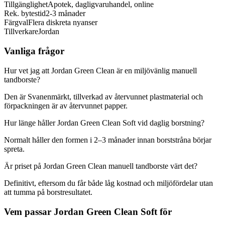
Tillgänglighet
Apotek, dagligvaruhandel, online
Rek. bytestid
2-3 månader
Färgval
Flera diskreta nyanser
Tillverkare
Jordan
Vanliga frågor
Hur vet jag att Jordan Green Clean är en miljövänlig manuell
tandborste?
Den är Svanenmärkt, tillverkad av återvunnet plastmaterial och
förpackningen är av återvunnet papper.
Hur länge håller Jordan Green Clean Soft vid daglig borstning?
Normalt håller den formen i 2–3 månader innan borststråna börjar
spreta.
Är priset på Jordan Green Clean manuell tandborste värt det?
Definitivt, eftersom du får både låg kostnad och miljöfördelar utan
att tumma på borstresultatet.
Vem passar Jordan Green Clean Soft för