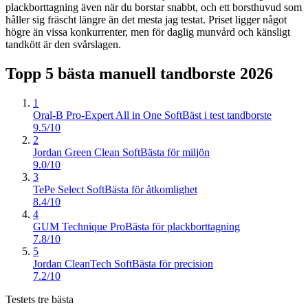
plackborttagning även när du borstar snabbt, och ett borsthuvud som
håller sig fräscht längre än det mesta jag testat. Priset ligger något
högre än vissa konkurrenter, men för daglig munvård och känsligt
tandkött är den svårslagen.
Topp 5 bästa
manuell tandborste
2026
1
Oral-B Pro-Expert All in One Soft
Bäst i test tandborste
9.5/10
2
Jordan Green Clean Soft
Bästa för miljön
9.0/10
3
TePe Select Soft
Bästa för åtkomlighet
8.4/10
4
GUM Technique Pro
Bästa för plackborttagning
7.8/10
5
Jordan CleanTech Soft
Bästa för precision
7.2/10
Testets tre bästa