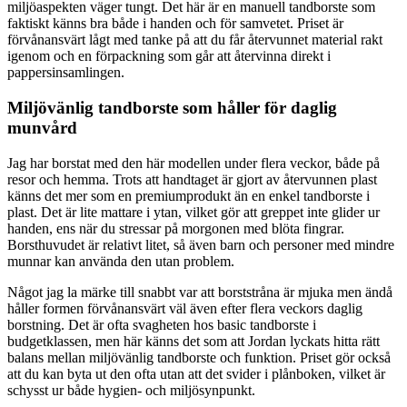
miljöaspekten väger tungt. Det här är en manuell tandborste som
faktiskt känns bra både i handen och för samvetet. Priset är
förvånansvärt lågt med tanke på att du får återvunnet material rakt
igenom och en förpackning som går att återvinna direkt i
pappersinsamlingen.
Miljövänlig tandborste som håller för daglig
munvård
Jag har borstat med den här modellen under flera veckor, både på
resor och hemma. Trots att handtaget är gjort av återvunnen plast
känns det mer som en premiumprodukt än en enkel tandborste i
plast. Det är lite mattare i ytan, vilket gör att greppet inte glider ur
handen, ens när du stressar på morgonen med blöta fingrar.
Borsthuvudet är relativt litet, så även barn och personer med mindre
munnar kan använda den utan problem.
Något jag la märke till snabbt var att borststråna är mjuka men ändå
håller formen förvånansvärt väl även efter flera veckors daglig
borstning. Det är ofta svagheten hos basic tandborste i
budgetklassen, men här känns det som att Jordan lyckats hitta rätt
balans mellan miljövänlig tandborste och funktion. Priset gör också
att du kan byta ut den ofta utan att det svider i plånboken, vilket är
schysst ur både hygien- och miljösynpunkt.