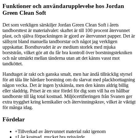
Funktioner och användarupplevelse hos Jordan
Green Clean Soft
Det som verkligen särskiljer Jordan Green Clean Soft i årets
tandborsttest är materialvalet: skaftet är till 100 procent återvunnet
plast, och själva förpackningen är gjord av återvunnet papper. Det är
sällsynt bland manuella tandborstar och något jag verkligen
uppskattar. Borsthuvudet är av medium storlek med mjuka
borststrån, vilket gör att du får bra kontroll över borstningstekniken
och når utmärkt mellan tänderna utan att det känns vasst mot
tandköttet.
Handtaget är rakt och ganska smalt, men har ändå tillräcklig styrsel
för att tåla lite hårdare borstning om du slarvat med plackborttagning
någon vecka. Det är ingen lyxkänsla, men den känns aldrig billig
eller sladdrig. Priset är en stor fördel för dig som vill ha en hållbar
tandborste till låg total kostnad. Miljöcertifieringen från Svanen ger
extra trygghet kring kemikalier och återvinningskrav, vilket är viktigt
för många idag.
Fördelar
+
Tillverkad av återvunnet material rakt igenom
+
Låg kostnad, mycket bra prisvärde