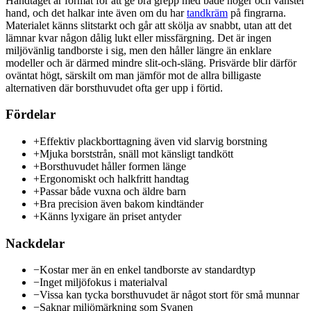
Handtaget är format för att ge bra grepp med både höger och vänster
hand, och det halkar inte även om du har
tandkräm
på fingrarna.
Materialet känns slitstarkt och går att skölja av snabbt, utan att det
lämnar kvar någon dålig lukt eller missfärgning. Det är ingen
miljövänlig tandborste i sig, men den håller längre än enklare
modeller och är därmed mindre slit-och-släng. Prisvärde blir därför
oväntat högt, särskilt om man jämför mot de allra billigaste
alternativen där borsthuvudet ofta ger upp i förtid.
Fördelar
+
Effektiv plackborttagning även vid slarvig borstning
+
Mjuka borststrån, snäll mot känsligt tandkött
+
Borsthuvudet håller formen länge
+
Ergonomiskt och halkfritt handtag
+
Passar både vuxna och äldre barn
+
Bra precision även bakom kindtänder
+
Känns lyxigare än priset antyder
Nackdelar
−
Kostar mer än en enkel tandborste av standardtyp
−
Inget miljöfokus i materialval
−
Vissa kan tycka borsthuvudet är något stort för små munnar
−
Saknar miljömärkning som Svanen