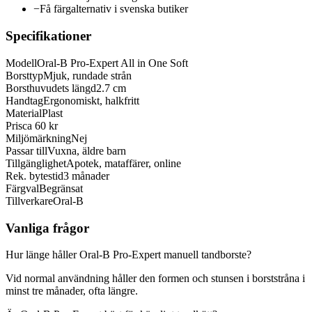
−
Få färgalternativ i svenska butiker
Specifikationer
Modell
Oral-B Pro-Expert All in One Soft
Borsttyp
Mjuk, rundade strån
Borsthuvudets längd
2.7 cm
Handtag
Ergonomiskt, halkfritt
Material
Plast
Pris
ca 60 kr
Miljömärkning
Nej
Passar till
Vuxna, äldre barn
Tillgänglighet
Apotek, mataffärer, online
Rek. bytestid
3 månader
Färgval
Begränsat
Tillverkare
Oral-B
Vanliga frågor
Hur länge håller Oral-B Pro-Expert manuell tandborste?
Vid normal användning håller den formen och stunsen i borststråna i
minst tre månader, ofta längre.