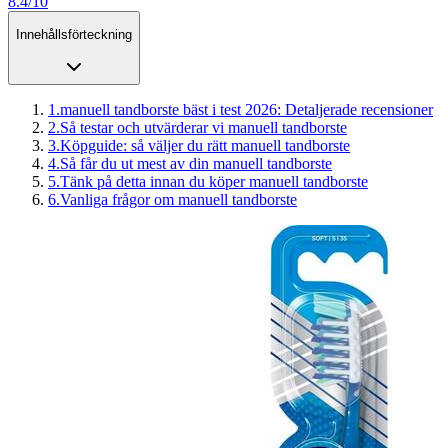
8.4/10
Innehållsförteckning
1
.
manuell tandborste bäst i test 2026: Detaljerade recensioner
2
.
Så testar och utvärderar vi manuell tandborste
3
.
Köpguide: så väljer du rätt manuell tandborste
4
.
Så får du ut mest av din manuell tandborste
5
.
Tänk på detta innan du köper manuell tandborste
6
.
Vanliga frågor om manuell tandborste