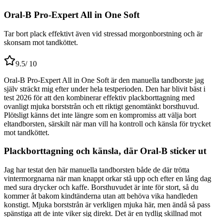
Oral-B Pro-Expert All in One Soft
Tar bort plack effektivt även vid stressad morgonborstning och är
skonsam mot tandköttet.
9.5
/ 10
Oral-B Pro-Expert All in One Soft är den manuella tandborste jag
själv sträckt mig efter under hela testperioden. Den har blivit bäst i
test 2026 för att den kombinerar effektiv plackborttagning med
ovanligt mjuka borststrån och ett riktigt genomtänkt borsthuvud.
Plötsligt känns det inte längre som en kompromiss att välja bort
eltandborsten, särskilt när man vill ha kontroll och känsla för trycket
mot tandköttet.
Plackborttagning och känsla, där Oral-B sticker ut
Jag har testat den här manuella tandborsten både de där trötta
vintermorgnarna när man knappt orkar stå upp och efter en lång dag
med sura drycker och kaffe. Borsthuvudet är inte för stort, så du
kommer åt bakom kindtänderna utan att behöva vika handleden
konstigt. Mjuka borststrån är verkligen mjuka här, men ändå så pass
spänstiga att de inte viker sig direkt. Det är en tydlig skillnad mot