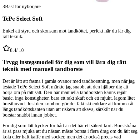
3
Bäst för nybörjare
TePe Select Soft
Enkel att styra och skonsam mot tandköttet, perfekt när du lär dig
rätt teknik.
8.4
/ 10
Trygg instegsmodell för dig som vill lära dig rätt
teknik med manuell tandborste
Det är lätt att fastna i gamla ovanor med tandborstning, men när jag
testade TePe Select Soft märkte jag snabbt att den hjälper dig att
börja om på rätt sätt. Den här manuella tandborsten känns rejält
basic, inga konstigheter, bara ett rakt skaft och ett mjukt, lagom litet
borsthuvud. Just den kombon gör det faktiskt enklare att komma åt
längs tandköttskanten utan att riskera att skava, särskilt när du
borstar snabbt innan jobbet.
För dig som lätt trycker för hårt är det här ett säkert kort. Borststråna
är så pass mjuka att du nästan måste borsta i flera drag om du ätit seg
kola eller haft kaffe med socker, men det är också precis vad