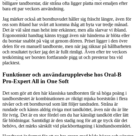
billigare tandborstar, där stråna ofta ligger platta mot emaljen efter
bara ett par veckors användning.
Jag märker också att borsthuvudet håller sig fräscht längre, även för
oss som ibland har svårt att komma ihåg att byta var tredje månad.
Det är väl sånt man helst inte erkänner, men alla slarvar vi ibland.
Ergonomiskt handtag känns tryggt även när händerna är blöta eller
du borstar snabbt på väg ut genom dörren. Priset ligger i den övre
delen för en manuell tandborste, men när jag räknar på hållbarheten
och resultatet tycker jag det är fullt rimligt. Även efter tre veckors
testkörning ser borsten fortfarande pigg ut och presterar bra vid
placktest.
Funktioner och användarupplevelse hos Oral-B
Pro-Expert All in One Soft
Det som gör att den här klassiska tandborsten får så höga poäng i
tandborsttestet är kombinationen av riktigt mjuka borststrån i flera
nivåer och ett borsthuvud som lätt följer tandraden. Stråna är
rundade och känns aldrig riviga mot tandköttet, även när du är lite
för ivrig. Det är en stor fördel om du har känsligt tandkött eller lätt
får blödningar. Samtidigt är den stadig nog för att ge tryck där det
behövs, det märks särskilt vid plackborttagning i kindtandsområdet.