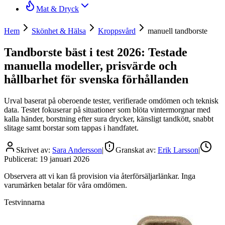
Mat & Dryck
Hem
Skönhet & Hälsa
Kroppsvård
manuell tandborste
Tandborste bäst i test 2026: Testade
manuella modeller, prisvärde och
hållbarhet för svenska förhållanden
Urval baserat på oberoende tester, verifierade omdömen och teknisk
data. Testet fokuserar på situationer som blöta vintermorgnar med
kalla händer, borstning efter sura drycker, känsligt tandkött, snabbt
slitage samt borstar som tappas i handfatet.
Skrivet av:
Sara Andersson
|
Granskat av:
Erik Larsson
|
Publicerat:
19 januari 2026
Observera att vi kan få provision via återförsäljarlänkar. Inga
varumärken betalar för våra omdömen.
Testvinnarna