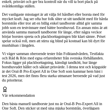
enkelt, prisvärt och ger bra kontroll när du vill ta bort plack på
svåråtkomliga ställen.
Det vanligaste misstaget är att välja fel hårdhet eller borsta med för
mycket kraft. Jag ser ofta hur folk sliter ut sitt tandkött med för hårda
borststrån eller tror att en billig enkel tandborste alltid gör samma
jobb som en testvinnare med bättre borsthuvud. En annan miss är att
använda samma manuell tandborste för länge, efter några veckor
börjar borsten spreta och plackborttagningen blir klart sämre. Priset
spelar också roll, men att stirra sig blind på kostnad kan bli dyrt för
munhälsan i längden.
Vi väger samman oberoende tester från Folktandvården, Testfakta
och Råd & Rön med egna erfarenheter från svenska förhållanden.
Fokus ligger på plackborttagning, känsligt tandkött, hur länge
borsthuvudet håller och såklart prisvärde. I denna test och köpguide
är det Oral-B Pro-Expert All in One Soft som kammar hem bäst i
test 2026, men det finns flera starka utmanare beroende på vad just
du prioriterar.
Vår rekommendation
Den bästa manuell tandborste just nu är Oral-B Pro-Expert All in
One Soft. Den sticker ut med sina mjuka borststrån, överlägsen