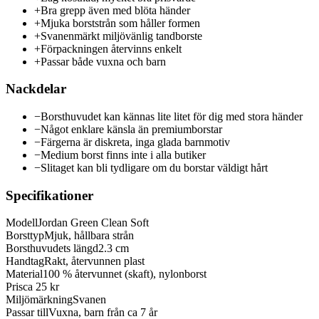
+
Bra grepp även med blöta händer
+
Mjuka borststrån som håller formen
+
Svanenmärkt miljövänlig tandborste
+
Förpackningen återvinns enkelt
+
Passar både vuxna och barn
Nackdelar
−
Borsthuvudet kan kännas lite litet för dig med stora händer
−
Något enklare känsla än premiumborstar
−
Färgerna är diskreta, inga glada barnmotiv
−
Medium borst finns inte i alla butiker
−
Slitaget kan bli tydligare om du borstar väldigt hårt
Specifikationer
Modell
Jordan Green Clean Soft
Borsttyp
Mjuk, hållbara strån
Borsthuvudets längd
2.3 cm
Handtag
Rakt, återvunnen plast
Material
100 % återvunnet (skaft), nylonborst
Pris
ca 25 kr
Miljömärkning
Svanen
Passar till
Vuxna, barn från ca 7 år