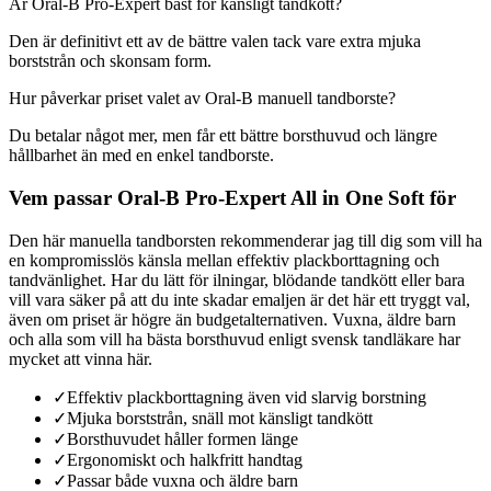
Är Oral-B Pro-Expert bäst för känsligt tandkött?
Den är definitivt ett av de bättre valen tack vare extra mjuka
borststrån och skonsam form.
Hur påverkar priset valet av Oral-B manuell tandborste?
Du betalar något mer, men får ett bättre borsthuvud och längre
hållbarhet än med en enkel tandborste.
Vem passar Oral-B Pro-Expert All in One Soft för
Den här manuella tandborsten rekommenderar jag till dig som vill ha
en kompromisslös känsla mellan effektiv plackborttagning och
tandvänlighet. Har du lätt för ilningar, blödande tandkött eller bara
vill vara säker på att du inte skadar emaljen är det här ett tryggt val,
även om priset är högre än budgetalternativen. Vuxna, äldre barn
och alla som vill ha bästa borsthuvud enligt svensk tandläkare har
mycket att vinna här.
✓
Effektiv plackborttagning även vid slarvig borstning
✓
Mjuka borststrån, snäll mot känsligt tandkött
✓
Borsthuvudet håller formen länge
✓
Ergonomiskt och halkfritt handtag
✓
Passar både vuxna och äldre barn