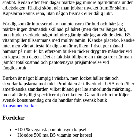
snabbt. Redan efter fem dagar märkte jag mindre hjärndimma under
arbetsdagen. Riktigt skönt när man jobbar mycket framför skärm.
Kapslarna känns rena, utan någon bismak eller dålig lukt.
För dig som är intresserad av pantotensyra för hud och hår: jag
märkte ingen dramatisk skillnad på håret (men det tar längre tid),
men huden verkade något mindre glåmig när jag använde detta B5
vitaminpiller tillsammans med multivitamin. Kanske placebo, kanske
inte, men värt att testa för dig som är nyfiken. Priset per månad
hamnar på runt 44 kr, eftersom burken räcker drygt tre månader vid
en kapsel om dagen. Det är faktiskt billigare än många tror när man
jämför totalkostnad och pantotensyra prisjämförelse vid
långtidsbruk.
Burken är något klumpig i väskan, men locket håller tätt och
skyddar kapslarna mot fukt. Produkten är tillverkad i USA och följer
amerikanska standarder, vilket ibland ger lite annorlunda märkning,
men allt är tydligt specificerat på etiketten. Garanti och retur följer
svensk konsumentlag om du handlar från svensk butik
Konsumentverket
.
Fördelar
+
100 % vegansk pantotensyra kapsel
+
Högdos 500 mg B5 vitamin per kapsel