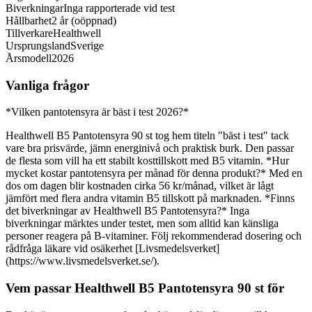
Biverkningar
Inga rapporterade vid test
Hållbarhet
2 år (oöppnad)
Tillverkare
Healthwell
Ursprungsland
Sverige
Årsmodell
2026
Vanliga frågor
*Vilken pantotensyra är bäst i test 2026?*
Healthwell B5 Pantotensyra 90 st tog hem titeln "bäst i test" tack
vare bra prisvärde, jämn energinivå och praktisk burk. Den passar
de flesta som vill ha ett stabilt kosttillskott med B5 vitamin. *Hur
mycket kostar pantotensyra per månad för denna produkt?* Med en
dos om dagen blir kostnaden cirka 56 kr/månad, vilket är lågt
jämfört med flera andra vitamin B5 tillskott på marknaden. *Finns
det biverkningar av Healthwell B5 Pantotensyra?* Inga
biverkningar märktes under testet, men som alltid kan känsliga
personer reagera på B-vitaminer. Följ rekommenderad dosering och
rådfråga läkare vid osäkerhet [Livsmedelsverket]
(https://www.livsmedelsverket.se/).
Vem passar Healthwell B5 Pantotensyra 90 st för