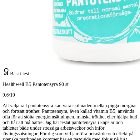
Bäst i test
Healthwell B5 Pantotensyra 90 st
9.6/10
Att välja rätt pantotensyra kan vara skillnaden mellan pigga morgnar
och fortsatt trötthet. Pantotensyra, även kallad vitamin B5, används
ofta för att stötta energiomsättningen, minska trötthet eller hjälpa hud
och hår att må bättre. Jag har testat pantotensyra i kapslar och
tabletter både under stressiga arbetsveckor och inför
tävlingssatsningar. För dig som vill jämföra prisvärde och effekt på
svenska marknaden kommer här en testguide med fokus på just