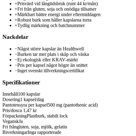
+
Prisvärd vid långtidsbruk (runt 44 kr/mån)
+
Fri från gluten, soja och onödiga tillsatser
+
Märkbart bättre energi under eftermiddagen
+
Robust burk som håller kapslarna torra
+
Tydlig märkning och batchnummer
Nackdelar
−
Något större kapslar än Healthwell
−
Burken tar mer plats i skåp och väska
−
Ej ekologisk eller KRAV-märkt
−
Pris per kapsel något högre än snittet
−
Inget svenskt tillverkningscertifikat
Specifikationer
Innehåll
100 kapslar
Dosering
1 kapsel/dag
Pantotensyra per kapsel
500 mg (pantothenic acid)
Pris/dos
ca 1,47 kr
Förpackning
Plastburk, stabilt lock
Vegansk
Ja
Fri från
gluten, soja, mjölk, gelatin
Biverkningar
Inga rapporterade