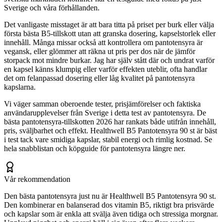
Sverige och våra förhållanden.
Det vanligaste misstaget är att bara titta på priset per burk eller välja
första bästa B5-tillskott utan att granska dosering, kapselstorlek eller
innehåll. Många missar också att kontrollera om pantotensyra är
vegansk, eller glömmer att räkna ut pris per dos när de jämför
storpack mot mindre burkar. Jag har själv stått där och undrat varför
en kapsel känns klumpig eller varför effekten uteblir, ofta handlar
det om felanpassad dosering eller låg kvalitet på pantotensyra
kapslarna.
Vi väger samman oberoende tester, prisjämförelser och faktiska
användarupplevelser från Sverige i detta test av pantotensyra. De
bästa pantotensyra-tillskotten 2026 har rankats både utifrån innehåll,
pris, sväljbarhet och effekt. Healthwell B5 Pantotensyra 90 st är bäst
i test tack vare smidiga kapslar, stabil energi och rimlig kostnad. Se
hela snabblistan och köpguide för pantotensyra längre ner.
Vår rekommendation
Den bästa pantotensyra just nu är Healthwell B5 Pantotensyra 90 st.
Den kombinerar en balanserad dos vitamin B5, riktigt bra prisvärde
och kapslar som är enkla att svälja även tidiga och stressiga morgnar.