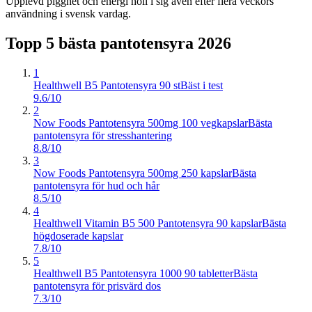
Upplevd pigghet och energi höll i sig även efter flera veckors
användning i svensk vardag.
Topp 5 bästa
pantotensyra
2026
1
Healthwell B5 Pantotensyra 90 st
Bäst i test
9.6/10
2
Now Foods Pantotensyra 500mg 100 vegkapslar
Bästa
pantotensyra för stresshantering
8.8/10
3
Now Foods Pantotensyra 500mg 250 kapslar
Bästa
pantotensyra för hud och hår
8.5/10
4
Healthwell Vitamin B5 500 Pantotensyra 90 kapslar
Bästa
högdoserade kapslar
7.8/10
5
Healthwell B5 Pantotensyra 1000 90 tabletter
Bästa
pantotensyra för prisvärd dos
7.3/10