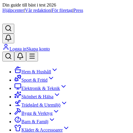
Din guide till bäst i test 2026
Hjälpcenter
|
Vår redaktion
|
För företag
|
Press
Logga in
Skapa konto
Hem & Hushåll
Sport & Fritid
Elektronik & Teknik
Skönhet & Hälsa
Trädgård & Utemiljö
Bygg & Verktyg
Barn & Familj
Kläder & Accessoarer