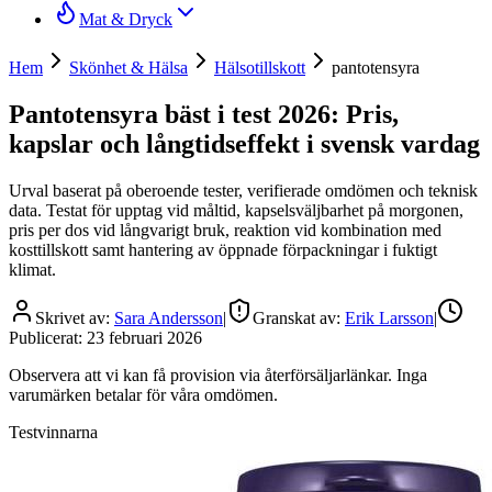
Mat & Dryck
Hem
Skönhet & Hälsa
Hälsotillskott
pantotensyra
Pantotensyra bäst i test 2026: Pris,
kapslar och långtidseffekt i svensk vardag
Urval baserat på oberoende tester, verifierade omdömen och teknisk
data. Testat för upptag vid måltid, kapselsväljbarhet på morgonen,
pris per dos vid långvarigt bruk, reaktion vid kombination med
kosttillskott samt hantering av öppnade förpackningar i fuktigt
klimat.
Skrivet av:
Sara Andersson
|
Granskat av:
Erik Larsson
|
Publicerat:
23 februari 2026
Observera att vi kan få provision via återförsäljarlänkar. Inga
varumärken betalar för våra omdömen.
Testvinnarna