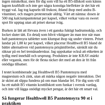
ingen mirakelkur, men för dig som vill ha ett B5-tillskott som känns
lagom kraftfullt och inte ger några konstiga bieffekter är det här ett
tryggt val. Jag tog kapseln till frukost, ibland ihop med andra B-
vitaminer, och magen protesterade aldrig. Värt att nämna: dosen är
500 mg kalciumpantotenat per kapsel, vilket verkar vara en sweet
spot för upptag utan att priset skenar iväg.
Burken är lätt att förvara även i ett ganska fuktigt badrumsskåp, och
locket sluter tätt. En detalj som blivit viktigare än man tror när man
haft pantotensyra tabletter som klumpat ihop sig under vintern. Priset
landar på 1,88 kr per kapsel, vilket placerar Healthwell B5 bland de
bättre alternativen vid pantotensyra prisjämförelse, särskilt när du
räknar på en hel tremånaderskur. Jag uppskattar också att etiketten är
tydlig med innehåll och ursprung. Produkten är inte KRAV-märkt
eller vegansk, men för de flesta räcker det med att den är fri från
onödiga tillsatser.
I testet kombinerade jag Healthwell B5 Pantotensyra med
magnesium och zink, utan att märka någon negativ interaktion. Det
är skönt att slippa fundera på om man blandar fel. För dig som vill
ha ett stabilt B5 vitamin kosttillskott som funkar i svensk vardag,
och inte vill lägga onödigt mycket pengar, är det här ett smart val.
Så fungerar Healthwell B5 Pantotensyra 90 st i
praktiken