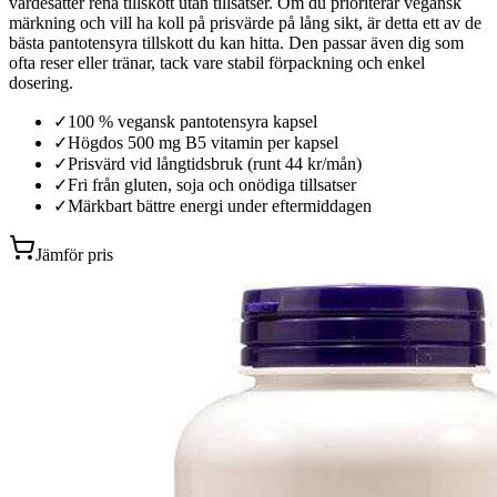
värdesätter rena tillskott utan tillsatser. Om du prioriterar vegansk
märkning och vill ha koll på prisvärde på lång sikt, är detta ett av de
bästa pantotensyra tillskott du kan hitta. Den passar även dig som
ofta reser eller tränar, tack vare stabil förpackning och enkel
dosering.
✓
100 % vegansk pantotensyra kapsel
✓
Högdos 500 mg B5 vitamin per kapsel
✓
Prisvärd vid långtidsbruk (runt 44 kr/mån)
✓
Fri från gluten, soja och onödiga tillsatser
✓
Märkbart bättre energi under eftermiddagen
Jämför pris