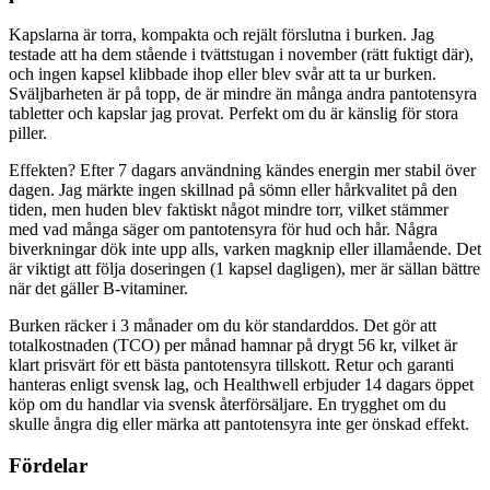
Kapslarna är torra, kompakta och rejält förslutna i burken. Jag
testade att ha dem stående i tvättstugan i november (rätt fuktigt där),
och ingen kapsel klibbade ihop eller blev svår att ta ur burken.
Sväljbarheten är på topp, de är mindre än många andra pantotensyra
tabletter och kapslar jag provat. Perfekt om du är känslig för stora
piller.
Effekten? Efter 7 dagars användning kändes energin mer stabil över
dagen. Jag märkte ingen skillnad på sömn eller hårkvalitet på den
tiden, men huden blev faktiskt något mindre torr, vilket stämmer
med vad många säger om pantotensyra för hud och hår. Några
biverkningar dök inte upp alls, varken magknip eller illamående. Det
är viktigt att följa doseringen (1 kapsel dagligen), mer är sällan bättre
när det gäller B-vitaminer.
Burken räcker i 3 månader om du kör standarddos. Det gör att
totalkostnaden (TCO) per månad hamnar på drygt 56 kr, vilket är
klart prisvärt för ett bästa pantotensyra tillskott. Retur och garanti
hanteras enligt svensk lag, och Healthwell erbjuder 14 dagars öppet
köp om du handlar via svensk återförsäljare. En trygghet om du
skulle ångra dig eller märka att pantotensyra inte ger önskad effekt.
Fördelar