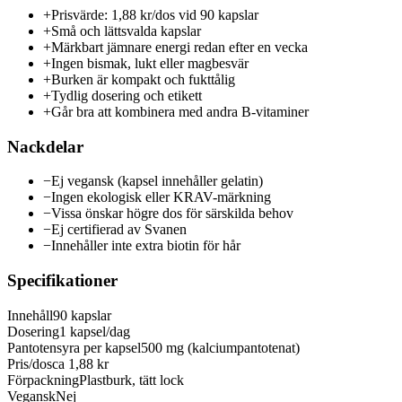
+
Prisvärde: 1,88 kr/dos vid 90 kapslar
+
Små och lättsvalda kapslar
+
Märkbart jämnare energi redan efter en vecka
+
Ingen bismak, lukt eller magbesvär
+
Burken är kompakt och fukttålig
+
Tydlig dosering och etikett
+
Går bra att kombinera med andra B-vitaminer
Nackdelar
−
Ej vegansk (kapsel innehåller gelatin)
−
Ingen ekologisk eller KRAV-märkning
−
Vissa önskar högre dos för särskilda behov
−
Ej certifierad av Svanen
−
Innehåller inte extra biotin för hår
Specifikationer
Innehåll
90 kapslar
Dosering
1 kapsel/dag
Pantotensyra per kapsel
500 mg (kalciumpantotenat)
Pris/dos
ca 1,88 kr
Förpackning
Plastburk, tätt lock
Vegansk
Nej