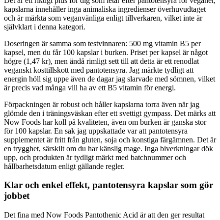
Det är ett riktigt plus för dig som letar efter pantotensyra för veganer,
kapslarna innehåller inga animaliska ingredienser överhuvudtaget
och är märkta som veganvänliga enligt tillverkaren, vilket inte är
självklart i denna kategori.
Doseringen är samma som testvinnaren: 500 mg vitamin B5 per
kapsel, men du får 100 kapslar i burken. Priset per kapsel är något
högre (1,47 kr), men ändå rimligt sett till att detta är ett renodlat
veganskt kosttillskott med pantotensyra. Jag märkte tydligt att
energin höll sig uppe även de dagar jag slarvade med sömnen, vilket
är precis vad många vill ha av ett B5 vitamin för energi.
Förpackningen är robust och håller kapslarna torra även när jag
glömde den i träningsväskan efter ett svettigt gympass. Det märks att
Now Foods har koll på kvaliteten, även om burken är ganska stor
för 100 kapslar. En sak jag uppskattade var att pantotensyra
supplementet är fritt från gluten, soja och konstiga färgämnen. Det är
en trygghet, särskilt om du har känslig mage. Inga biverkningar dök
upp, och produkten är tydligt märkt med batchnummer och
hållbarhetsdatum enligt gällande regler.
Klar och enkel effekt, pantotensyra kapslar som gör
jobbet
Det fina med Now Foods Pantothenic Acid är att den ger resultat