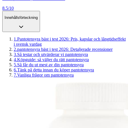
8.5/10
Innehållsförteckning
1
.
Pantotensyra bäst i test 2026: Pris, kapslar och långtidseffekt
i svensk vardag
2
.
pantotensyra bäst i test 2026: Detaljerade recensioner
3
.
Så testar och utvärderar vi pantotensyra
4
.
Köpguide: så väljer du rätt pantotensyra
5
.
Så får du ut mest av din pantotensyra
6
.
Tänk på detta innan du köper pantotensyra
7
.
Vanliga frågor om pantotensyra