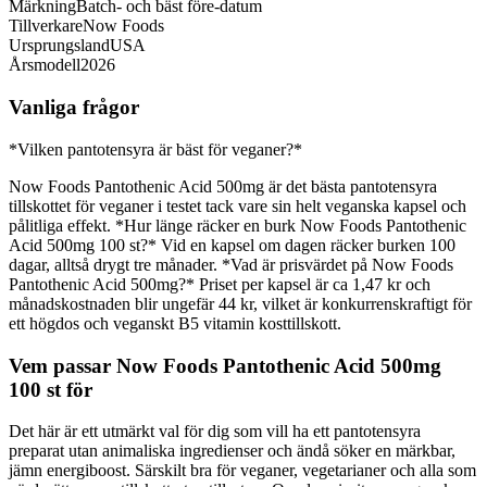
Märkning
Batch- och bäst före-datum
Tillverkare
Now Foods
Ursprungsland
USA
Årsmodell
2026
Vanliga frågor
*Vilken pantotensyra är bäst för veganer?*
Now Foods Pantothenic Acid 500mg är det bästa pantotensyra
tillskottet för veganer i testet tack vare sin helt veganska kapsel och
pålitliga effekt. *Hur länge räcker en burk Now Foods Pantothenic
Acid 500mg 100 st?* Vid en kapsel om dagen räcker burken 100
dagar, alltså drygt tre månader. *Vad är prisvärdet på Now Foods
Pantothenic Acid 500mg?* Priset per kapsel är ca 1,47 kr och
månadskostnaden blir ungefär 44 kr, vilket är konkurrenskraftigt för
ett högdos och veganskt B5 vitamin kosttillskott.
Vem passar Now Foods Pantothenic Acid 500mg
100 st för
Det här är ett utmärkt val för dig som vill ha ett pantotensyra
preparat utan animaliska ingredienser och ändå söker en märkbar,
jämn energiboost. Särskilt bra för veganer, vegetarianer och alla som