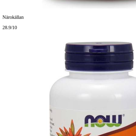
Närokällan
2
8.9/10