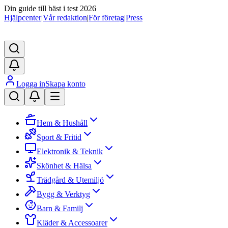
Din guide till bäst i test 2026
Hjälpcenter
|
Vår redaktion
|
För företag
|
Press
Logga in
Skapa konto
Hem & Hushåll
Sport & Fritid
Elektronik & Teknik
Skönhet & Hälsa
Trädgård & Utemiljö
Bygg & Verktyg
Barn & Familj
Kläder & Accessoarer