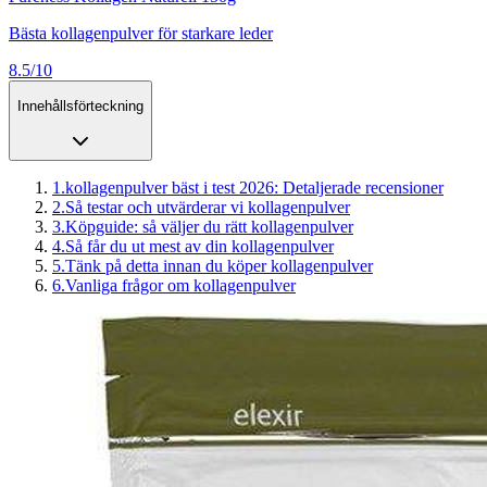
Bästa kollagenpulver för starkare leder
8.5/10
Innehållsförteckning
1
.
kollagenpulver bäst i test 2026: Detaljerade recensioner
2
.
Så testar och utvärderar vi kollagenpulver
3
.
Köpguide: så väljer du rätt kollagenpulver
4
.
Så får du ut mest av din kollagenpulver
5
.
Tänk på detta innan du köper kollagenpulver
6
.
Vanliga frågor om kollagenpulver