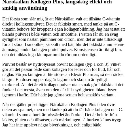
Närokällan Kollagen Plus, långsiktig effekt och
smidig användning
Det första som slår mig är att Närokällan valt att tillsätta C-vitamin
direkt i kollagenpulvret. Det är faktiskt smart, med tanke på att C-
vitamin behövs för kroppens egen kollagenbildning. Jag har testat att
blanda pulvret i både vatten och smoothie, i vatten får du en svag
syrlighet som nästan påminner om citron, men det är inte tillräckligt
för att störa. I smoothie, särskilt med bär, blir det faktiskt ännu lenare
än många andra kollagen proteinpulver. Konsistensen är riktigt bra,
och det bildas inga klumpar om du rör om ordentligt.
Pulvret består av hydrolyserat bovint kollagen (typ 1 och 3), vilket
gör att det passar både som kollagen för leder och för hud, hår och
naglar. Förpackningen är lite större än Elexir Pharmas, så den räcker
längre. En dosering per dag är lagom och skopan är tydligt
markerad. Att det är ett kollagenpulver utan smak gör faktiskt att det
funkar i det mesta, även om den där lilla syrligheten ibland lyser
igenom i kaffe. Där hade jag gärna sett en helt smaklös variant.
När det gäller priset ligger Närokällan Kollagen Plus i den övre
delen av spannet, men med tanke på att du får både kollagen och C-
vitamin i samma burk är prisvärdet ändå okej. Det är helt fri från
laktos, gluten och tillsatser, och märkningen på burken känns trygg.
Jag har inte upplevt några biverkningar, och enligt både