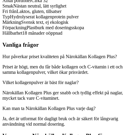
Antal portioner
Cirka 32
Smak
Nästan neutral, lätt syrlighet
Fri från
Laktos, gluten, tillsatser
Typ
Hydrolyserat kollagenprotein pulver
Märkning
Svensk text, ej ekologisk
Förpackning
Plastburk med doseringsskopa
Hållbarhet
18 månader oöppnad
Vanliga frågor
Hur påverkar priset kvaliteten på Närokällan Kollagen Plus?
Priset är högt, men du får både kollagen och C-vitamin i ett och
samma kollagenpulver, vilket ökar prisvärdet.
Vilket kollagenpulver är bäst för naglar?
Närokällan Kollagen Plus ger snabb och tydlig effekt på naglar,
mycket tack vare C-vitaminet.
Kan man ta Närokällan Kollagen Plus varje dag?
Ja, det är utformat för dagligt bruk och är säkert för långvarig
användning vid normal dosering.