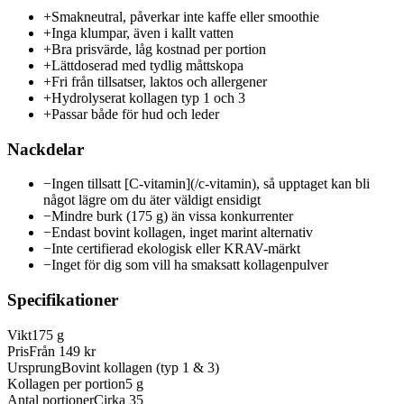
+
Smakneutral, påverkar inte kaffe eller smoothie
+
Inga klumpar, även i kallt vatten
+
Bra prisvärde, låg kostnad per portion
+
Lättdoserad med tydlig måttskopa
+
Fri från tillsatser, laktos och allergener
+
Hydrolyserat kollagen typ 1 och 3
+
Passar både för hud och leder
Nackdelar
−
Ingen tillsatt [C-vitamin](/c-vitamin), så upptaget kan bli
något lägre om du äter väldigt ensidigt
−
Mindre burk (175 g) än vissa konkurrenter
−
Endast bovint kollagen, inget marint alternativ
−
Inte certifierad ekologisk eller KRAV-märkt
−
Inget för dig som vill ha smaksatt kollagenpulver
Specifikationer
Vikt
175 g
Pris
Från 149 kr
Ursprung
Bovint kollagen (typ 1 & 3)
Kollagen per portion
5 g
Antal portioner
Cirka 35