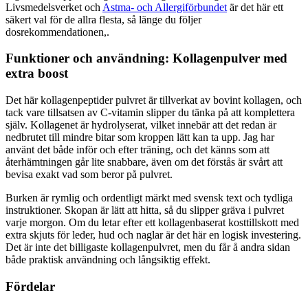
Livsmedelsverket och
Astma- och Allergiförbundet
är det här ett
säkert val för de allra flesta, så länge du följer
dosrekommendationen,.
Funktioner och användning: Kollagenpulver med
extra boost
Det här kollagenpeptider pulvret är tillverkat av bovint kollagen, och
tack vare tillsatsen av C-vitamin slipper du tänka på att komplettera
själv. Kollagenet är hydrolyserat, vilket innebär att det redan är
nedbrutet till mindre bitar som kroppen lätt kan ta upp. Jag har
använt det både inför och efter träning, och det känns som att
återhämtningen går lite snabbare, även om det förstås är svårt att
bevisa exakt vad som beror på pulvret.
Burken är rymlig och ordentligt märkt med svensk text och tydliga
instruktioner. Skopan är lätt att hitta, så du slipper gräva i pulvret
varje morgon. Om du letar efter ett kollagenbaserat kosttillskott med
extra skjuts för leder, hud och naglar är det här en logisk investering.
Det är inte det billigaste kollagenpulvret, men du får å andra sidan
både praktisk användning och långsiktig effekt.
Fördelar