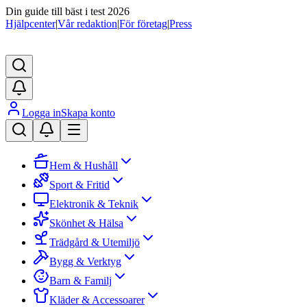
Din guide till bäst i test 2026
Hjälpcenter
|
Vår redaktion
|
För företag
|
Press
Logga in
Skapa konto
Hem & Hushåll
Sport & Fritid
Elektronik & Teknik
Skönhet & Hälsa
Trädgård & Utemiljö
Bygg & Verktyg
Barn & Familj
Kläder & Accessoarer