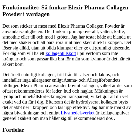
Funktionalitet: Så funkar Elexir Pharma Collagen
Powder i vardagen
Det som sticker ut mest med Elexir Pharma Collagen Powder är
användarvänligheten. Det funkar i princip överallt, vatten, kaffe,
smoothie eller till och med i gröten. Jag har testat både att blanda ut
det med shaker och att bara röra runt med sked direkt i koppen. Det
löser sig alltid, utan att bilda klumpar eller ge ett grumligt utseende.
För dig som vill ha ett
kollagentillskott
i pulverform som inte
krånglar och som passar lika bra för män som kvinnor är det här ett
säkert kort.
Det är ett naturligt kollagen, fritt från tillsatser och laktos, och
innehåller inga allergener enligt Astma- och Allergiförbundets
riktlinjer. Elexir Pharma använder bovint kollagen, vilket är det som
oftast rekommenderas för leder, hud och naglar. Märkningen är
tydlig och innehållsförteckningen transparent, vilket gör att du vet
exakt vad du får i dig. Eftersom det är hydrolyserat kollagen bryts
det snabbt ner i kroppen och tas upp effektivt. Jag har inte märkt av
några biverkningar, och enligt
Livsmedelsverket
är kollagenpulver
generellt säkert om man håller sig till rekommenderad dos .
Fördelar