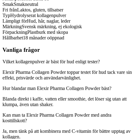
Smak
Smakneutral
Fri från
Laktos, gluten, tillsatser
Typ
Hydrolyserat kollagenpulver
Lämpligt för
Hud, hår, naglar, leder
Märkning
Svensk märkning, ej ekologisk
Förpackning
Plastburk med skopa
Hållbarhet
18 månader oöppnad
Vanliga frågor
Vilket kollagenpulver är bäst för hud enligt tester?
Elexir Pharma Collagen Powder toppar testet för hud tack vare sin
effekt, prisvärde och användarvänlighet.
Hur blandar man Elexir Pharma Collagen Powder bäst?
Blanda direkt i kaffe, vatten eller smoothie, det löser sig utan att
klumpa, även utan shaker.
Kan man ta Elexir Pharma Collagen Powder med andra
kosttillskott?
Ja, men tänk på att kombinera med C-vitamin för bättre upptag av
kollagen.