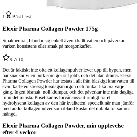
1
Bäst i test
Elexir Pharma Collagen Powder 175g
Smakneutral, blandar sig enkelt även i kallt vatten och påverkar
varken konsistens eller smak på morgonkaffet.
9.7
/ 10
Det är faktiskt inte ofta ett kollagenpulver lever upp till hypen, men
här snackar vi en burk som gör sitt jobb, och det utan drama. Elexir
Pharma Collagen Powder har testats i allt från blaskigt kranvatten till
svart kaffe en stressig torsdagsmorgon och funkar lika bra varje
gång. Ingen bismak, noll klumpar, och det påverkar inte min dagliga
rutin det minsta. Priset känns förvånansvärt rimligt för ett
hydrolyserat kollagen av den här kvaliteten, speciellt när man jämför
med andra kollagenpulver som ibland kostar det dubbla för samma
mängd.
Elexir Pharma Collagen Powder, min upplevelse
efter 4 veckor