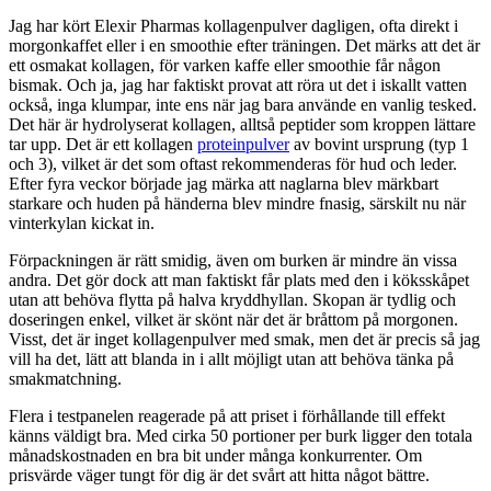
Jag har kört Elexir Pharmas kollagenpulver dagligen, ofta direkt i
morgonkaffet eller i en smoothie efter träningen. Det märks att det är
ett osmakat kollagen, för varken kaffe eller smoothie får någon
bismak. Och ja, jag har faktiskt provat att röra ut det i iskallt vatten
också, inga klumpar, inte ens när jag bara använde en vanlig tesked.
Det här är hydrolyserat kollagen, alltså peptider som kroppen lättare
tar upp. Det är ett kollagen
proteinpulver
av bovint ursprung (typ 1
och 3), vilket är det som oftast rekommenderas för hud och leder.
Efter fyra veckor började jag märka att naglarna blev märkbart
starkare och huden på händerna blev mindre fnasig, särskilt nu när
vinterkylan kickat in.
Förpackningen är rätt smidig, även om burken är mindre än vissa
andra. Det gör dock att man faktiskt får plats med den i köksskåpet
utan att behöva flytta på halva kryddhyllan. Skopan är tydlig och
doseringen enkel, vilket är skönt när det är bråttom på morgonen.
Visst, det är inget kollagenpulver med smak, men det är precis så jag
vill ha det, lätt att blanda in i allt möjligt utan att behöva tänka på
smakmatchning.
Flera i testpanelen reagerade på att priset i förhållande till effekt
känns väldigt bra. Med cirka 50 portioner per burk ligger den totala
månadskostnaden en bra bit under många konkurrenter. Om
prisvärde väger tungt för dig är det svårt att hitta något bättre.