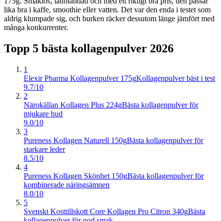
175g. Smaklös, lättblandad och med ett riktigt bra pris, den passar
lika bra i kaffe, smoothie eller vatten. Det var den enda i testet som
aldrig klumpade sig, och burken räcker dessutom länge jämfört med
många konkurrenter.
Topp 5 bästa
kollagenpulver
2026
1
Elexir Pharma Kollagenpulver 175g
Kollagenpulver bäst i test
9.7/10
2
Närokällan Kollagen Plus 224g
Bästa kollagenpulver för
mjukare hud
9.0/10
3
Pureness Kollagen Naturell 150g
Bästa kollagenpulver för
starkare leder
8.5/10
4
Pureness Kollagen Skönhet 150g
Bästa kollagenpulver för
kombinerade näringsämnen
8.0/10
5
Svenskt Kosttillskott Core Kollagen Pro Citron 340g
Bästa
kollagenpulver för god smak