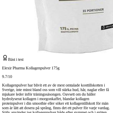
Bäst i test
Elexir Pharma Kollagenpulver 175g
9.7/10
Kollagenpulver har blivit ett av de mest omtalade kosttillskotten i
Sverige, inte minst bland oss som vill stärka hud, hår, naglar eller få
mjukare leder inför träningssäsongen. Oavsett om du häller
hydrolyserat kollagen i morgonkaffet, blandar kollagen
proteinpulver i din smoothie eller söker ett kollagentillskott för män
som är lätt att dosera på språng, finns det ett pulver för varje vardag.
Själv använder jag kollagenpulver både efter gymmet och i gröten,