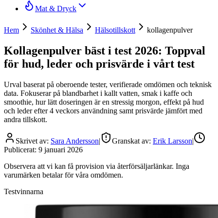
Mat & Dryck
Hem
Skönhet & Hälsa
Hälsotillskott
kollagenpulver
Kollagenpulver bäst i test 2026: Toppval
för hud, leder och prisvärde i vårt test
Urval baserat på oberoende tester, verifierade omdömen och teknisk
data. Fokuserar på blandbarhet i kallt vatten, smak i kaffe och
smoothie, hur lätt doseringen är en stressig morgon, effekt på hud
och leder efter 4 veckors användning samt prisvärde jämfört med
andra tillskott.
Skrivet av:
Sara Andersson
|
Granskat av:
Erik Larsson
|
Publicerat:
9 januari 2026
Observera att vi kan få provision via återförsäljarlänkar. Inga
varumärken betalar för våra omdömen.
Testvinnarna