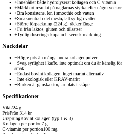
+
Innehåller både hydrolyserat kollagen och C-vitamin
+
Märkbart resultat på naglarnas styrka efter några veckor
+
Bra konsistens, len i smoothie och vatten
+
Smakneutral i det mesta, lätt syrlig i vatten
+
Större förpackning (224 g), räcker länge
+
Fri från laktos, gluten och tillsatser
+
Tydlig doseringsskopa och svensk märkning
Nackdelar
−
Högre pris än många andra kollagenpulver
−
Svag syrlighet i kaffe, inte optimalt om du är känslig för
smak
−
Endast bovint kollagen, inget marint alternativ
−
Inte ekologisk eller KRAV-märkt
−
Burken är ganska stor, tar plats i skåpet
Specifikationer
Vikt
224 g
Pris
Från 314 kr
Ursprung
Bovint kollagen (typ 1 & 3)
Kollagen per portion
7 g
C-vitamin per portion
100 mg