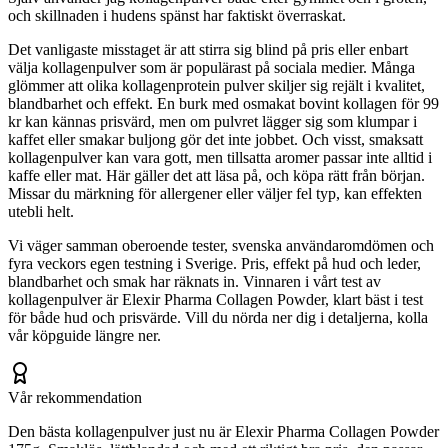
och skillnaden i hudens spänst har faktiskt överraskat.
Det vanligaste misstaget är att stirra sig blind på pris eller enbart
välja kollagenpulver som är populärast på sociala medier. Många
glömmer att olika kollagenprotein pulver skiljer sig rejält i kvalitet,
blandbarhet och effekt. En burk med osmakat bovint kollagen för 99
kr kan kännas prisvärd, men om pulvret lägger sig som klumpar i
kaffet eller smakar buljong gör det inte jobbet. Och visst, smaksatt
kollagenpulver kan vara gott, men tillsatta aromer passar inte alltid i
kaffe eller mat. Här gäller det att läsa på, och köpa rätt från början.
Missar du märkning för allergener eller väljer fel typ, kan effekten
utebli helt.
Vi väger samman oberoende tester, svenska användaromdömen och
fyra veckors egen testning i Sverige. Pris, effekt på hud och leder,
blandbarhet och smak har räknats in. Vinnaren i vårt test av
kollagenpulver är Elexir Pharma Collagen Powder, klart bäst i test
för både hud och prisvärde. Vill du nörda ner dig i detaljerna, kolla
vår köpguide längre ner.
Vår rekommendation
Den bästa kollagenpulver just nu är Elexir Pharma Collagen Powder