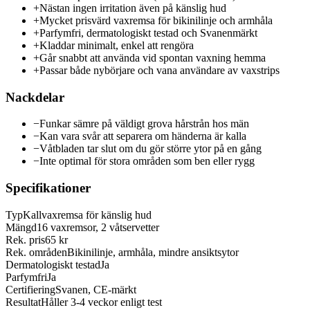
+
Nästan ingen irritation även på känslig hud
+
Mycket prisvärd vaxremsa för bikinilinje och armhåla
+
Parfymfri, dermatologiskt testad och Svanenmärkt
+
Kladdar minimalt, enkel att rengöra
+
Går snabbt att använda vid spontan vaxning hemma
+
Passar både nybörjare och vana användare av vaxstrips
Nackdelar
−
Funkar sämre på väldigt grova hårstrån hos män
−
Kan vara svår att separera om händerna är kalla
−
Våtbladen tar slut om du gör större ytor på en gång
−
Inte optimal för stora områden som ben eller rygg
Specifikationer
Typ
Kallvaxremsa för känslig hud
Mängd
16 vaxremsor, 2 våtservetter
Rek. pris
65 kr
Rek. områden
Bikinilinje, armhåla, mindre ansiktsytor
Dermatologiskt testad
Ja
Parfymfri
Ja
Certifiering
Svanen, CE-märkt
Resultat
Håller 3-4 veckor enligt test