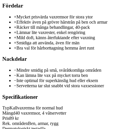
Fördelar
+
Mycket prisvärda vaxremsor för stora ytor
+
Effektiv även på grövre hårstrån på ben och armar
+
Räcker till många behandlingar, 40-pack
+
Lämnar lite vaxrester, enkel rengöring
+
Mild doft, känns återfuktande efter vaxning
+
Smidiga att använda, även för män
+
Bra val för hårborttagning hemma året runt
Nackdelar
−
Mindre smidig på små, svåråtkomliga områden
−
Kan lämna lite vax på mycket torra ben
−
Inte optimal för superkänslig hud eller eksem
−
Servetterna tar slut snabbt vid stora vaxsessioner
Specifikationer
Typ
Kallvaxremsa för normal hud
Mängd
40 vaxremsor, 4 våtservetter
Pris
89 kr
Rek. områden
Ben, armar, rygg
Dermatologiskt testad
Ja