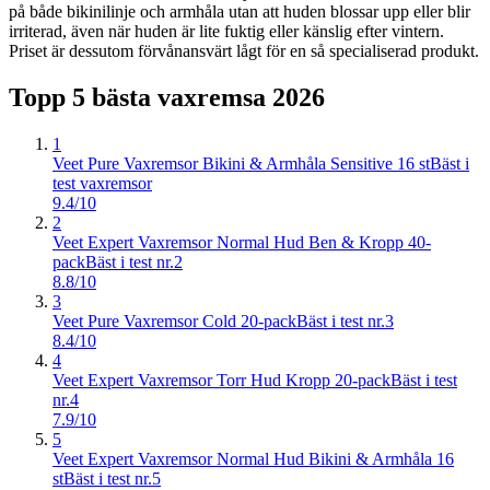
på både bikinilinje och armhåla utan att huden blossar upp eller blir
irriterad, även när huden är lite fuktig eller känslig efter vintern.
Priset är dessutom förvånansvärt lågt för en så specialiserad produkt.
Topp 5 bästa
vaxremsa
2026
1
Veet Pure Vaxremsor Bikini & Armhåla Sensitive 16 st
Bäst i
test vaxremsor
9.4/10
2
Veet Expert Vaxremsor Normal Hud Ben & Kropp 40-
pack
Bäst i test nr.2
8.8/10
3
Veet Pure Vaxremsor Cold 20-pack
Bäst i test nr.3
8.4/10
4
Veet Expert Vaxremsor Torr Hud Kropp 20-pack
Bäst i test
nr.4
7.9/10
5
Veet Expert Vaxremsor Normal Hud Bikini & Armhåla 16
st
Bäst i test nr.5