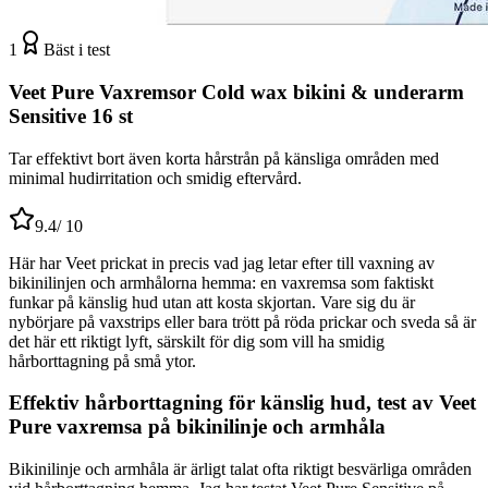
1
Bäst i test
Veet Pure Vaxremsor Cold wax bikini & underarm
Sensitive 16 st
Tar effektivt bort även korta hårstrån på känsliga områden med
minimal hudirritation och smidig eftervård.
9.4
/ 10
Här har Veet prickat in precis vad jag letar efter till vaxning av
bikinilinjen och armhålorna hemma: en vaxremsa som faktiskt
funkar på känslig hud utan att kosta skjortan. Vare sig du är
nybörjare på vaxstrips eller bara trött på röda prickar och sveda så är
det här ett riktigt lyft, särskilt för dig som vill ha smidig
hårborttagning på små ytor.
Effektiv hårborttagning för känslig hud, test av Veet
Pure vaxremsa på bikinilinje och armhåla
Bikinilinje och armhåla är ärligt talat ofta riktigt besvärliga områden