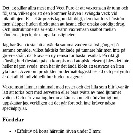
Det jag gillar allra mest med Veet Pure är att vaxremsan är tunn och
följsam, vilket gör att den kommer åt även i svängda veck vid
bikinilinjen. Fästet är precis lagom klibbigt, den drar loss hårstrån
men släpper huden direkt utan att fastna eller orsaka onödigt drag.
Och instruktionerna är enkla: värm vaxremsan snabbt mellan
händerna, tryck, dra. Inga konstigheter.
Jag har även testat att använda samma vaxremsa två gånger på
samma område, vilket faktiskt funkade på tunnare hår men inte på
grövre strån, där krävs en ny remsa för bästa resultat. På riktigt
känslig hud (testade på en kompis med atopiskt eksem) blev det inte
heller någon sveda, men här är det ändå klokt att testvaxa en liten
yta först. Även om produkten är dermatologiskt testad och parfymfri
är det alltid individuellt hur huden reagerar.
Vaxremsan lämnar minimalt med rester och det lilla som blir kvar är
lätt att torka bort med servetten eller bara tvätta av med ljummet
vatten. Och när vaxning hemma känns som ett nödvändigt ont,
uppskattar jag verkligen att det går fort och inte kräver några
specialprylar.
Fördelar
+
Effektiv på korta hårstrån (även under 3 mm)