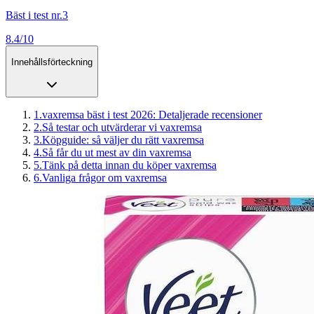
Bäst i test nr.3
8.4/10
Innehållsförteckning
1
.
vaxremsa bäst i test 2026: Detaljerade recensioner
2
.
Så testar och utvärderar vi vaxremsa
3
.
Köpguide: så väljer du rätt vaxremsa
4
.
Så får du ut mest av din vaxremsa
5
.
Tänk på detta innan du köper vaxremsa
6
.
Vanliga frågor om vaxremsa