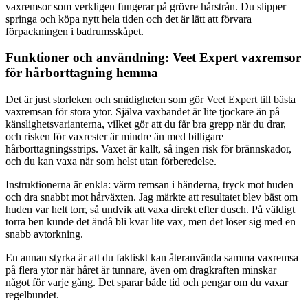
vaxremsor som verkligen fungerar på grövre hårstrån. Du slipper
springa och köpa nytt hela tiden och det är lätt att förvara
förpackningen i badrumsskåpet.
Funktioner och användning: Veet Expert vaxremsor
för hårborttagning hemma
Det är just storleken och smidigheten som gör Veet Expert till bästa
vaxremsan för stora ytor. Själva vaxbandet är lite tjockare än på
känslighetsvarianterna, vilket gör att du får bra grepp när du drar,
och risken för vaxrester är mindre än med billigare
hårborttagningsstrips. Vaxet är kallt, så ingen risk för brännskador,
och du kan vaxa när som helst utan förberedelse.
Instruktionerna är enkla: värm remsan i händerna, tryck mot huden
och dra snabbt mot hårväxten. Jag märkte att resultatet blev bäst om
huden var helt torr, så undvik att vaxa direkt efter dusch. På väldigt
torra ben kunde det ändå bli kvar lite vax, men det löser sig med en
snabb avtorkning.
En annan styrka är att du faktiskt kan återanvända samma vaxremsa
på flera ytor när håret är tunnare, även om dragkraften minskar
något för varje gång. Det sparar både tid och pengar om du vaxar
regelbundet.