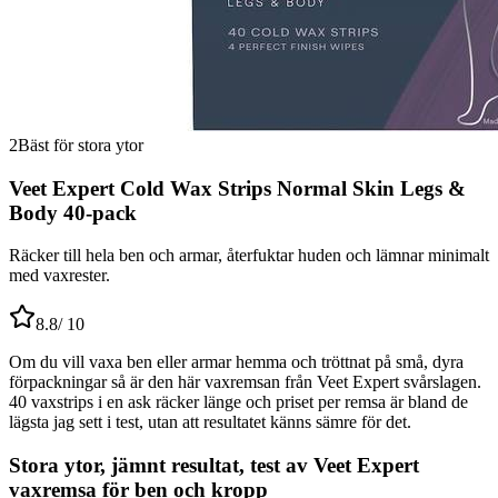
2
Bäst för stora ytor
Veet Expert Cold Wax Strips Normal Skin Legs &
Body 40-pack
Räcker till hela ben och armar, återfuktar huden och lämnar minimalt
med vaxrester.
8.8
/ 10
Om du vill vaxa ben eller armar hemma och tröttnat på små, dyra
förpackningar så är den här vaxremsan från Veet Expert svårslagen.
40 vaxstrips i en ask räcker länge och priset per remsa är bland de
lägsta jag sett i test, utan att resultatet känns sämre för det.
Stora ytor, jämnt resultat, test av Veet Expert
vaxremsa för ben och kropp