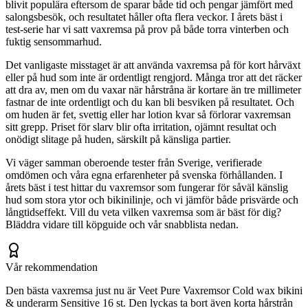
blivit populära eftersom de sparar både tid och pengar jämfört med
salongsbesök, och resultatet håller ofta flera veckor. I årets bäst i
test-serie har vi satt vaxremsa på prov på både torra vinterben och
fuktig sensommarhud.
Det vanligaste misstaget är att använda vaxremsa på för kort hårväxt
eller på hud som inte är ordentligt rengjord. Många tror att det räcker
att dra av, men om du vaxar när hårstråna är kortare än tre millimeter
fastnar de inte ordentligt och du kan bli besviken på resultatet. Och
om huden är fet, svettig eller har lotion kvar så förlorar vaxremsan
sitt grepp. Priset för slarv blir ofta irritation, ojämnt resultat och
onödigt slitage på huden, särskilt på känsliga partier.
Vi väger samman oberoende tester från Sverige, verifierade
omdömen och våra egna erfarenheter på svenska förhållanden. I
årets bäst i test hittar du vaxremsor som fungerar för såväl känslig
hud som stora ytor och bikinilinje, och vi jämför både prisvärde och
långtidseffekt. Vill du veta vilken vaxremsa som är bäst för dig?
Bläddra vidare till köpguide och vår snabblista nedan.
Vår rekommendation
Den bästa vaxremsa just nu är Veet Pure Vaxremsor Cold wax bikini
& underarm Sensitive 16 st. Den lyckas ta bort även korta hårstrån