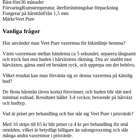
Bäst-före
36 månader
Förvaring
Rumstemperatur, återförslutningsbar förpackning
Fungerar på hårstrån
Från 1,5 mm
Märke
Veet Pure
Vanliga frågor
Hur använder man Veet Pure vaxremsa för bikinilinje hemma?
Värm vaxremsan mellan händerna ca 5 sekunder, separera långsamt
och tryck fast mot huden i hårväxtens riktning. Dra av snabbt mot
hårväxten, gärna med ett bestämt ryck, och upprepa om det behövs.
Vilket resultat kan man förvänta sig av denna vaxremsa på känslig
hud?
De flesta hårstrån (även korta) försvinner, och huden blir slät med
minimal rodnad. Resultatet håller 3-4 veckor, beroende på hårväxt
och hudtyp.
Vad är priset per behandling och hur står sig Veet Pure i prisvärde?
Med 16 strips till 65 kr blir priset ca 4 kr per behandling för små
områden, vilket är betydligt billigare än salongsvaxning och slår
många andra vaxremsor i prisvärde.