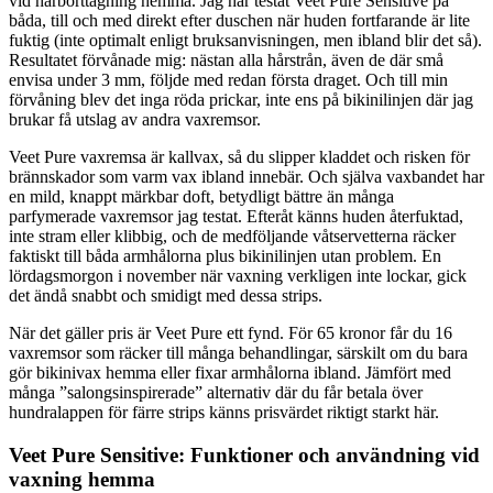
vid hårborttagning hemma. Jag har testat Veet Pure Sensitive på
båda, till och med direkt efter duschen när huden fortfarande är lite
fuktig (inte optimalt enligt bruksanvisningen, men ibland blir det så).
Resultatet förvånade mig: nästan alla hårstrån, även de där små
envisa under 3 mm, följde med redan första draget. Och till min
förvåning blev det inga röda prickar, inte ens på bikinilinjen där jag
brukar få utslag av andra vaxremsor.
Veet Pure vaxremsa är kallvax, så du slipper kladdet och risken för
brännskador som varm vax ibland innebär. Och själva vaxbandet har
en mild, knappt märkbar doft, betydligt bättre än många
parfymerade vaxremsor jag testat. Efteråt känns huden återfuktad,
inte stram eller klibbig, och de medföljande våtservetterna räcker
faktiskt till båda armhålorna plus bikinilinjen utan problem. En
lördagsmorgon i november när vaxning verkligen inte lockar, gick
det ändå snabbt och smidigt med dessa strips.
När det gäller pris är Veet Pure ett fynd. För 65 kronor får du 16
vaxremsor som räcker till många behandlingar, särskilt om du bara
gör bikinivax hemma eller fixar armhålorna ibland. Jämfört med
många ”salongsinspirerade” alternativ där du får betala över
hundralappen för färre strips känns prisvärdet riktigt starkt här.
Veet Pure Sensitive: Funktioner och användning vid
vaxning hemma