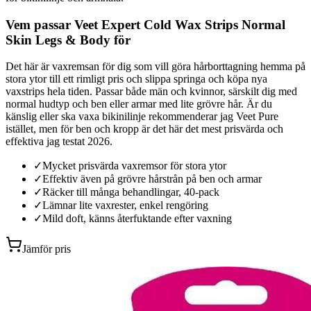
Vem passar Veet Expert Cold Wax Strips Normal
Skin Legs & Body för
Det här är vaxremsan för dig som vill göra hårborttagning hemma på
stora ytor till ett rimligt pris och slippa springa och köpa nya
vaxstrips hela tiden. Passar både män och kvinnor, särskilt dig med
normal hudtyp och ben eller armar med lite grövre hår. Är du
känslig eller ska vaxa bikinilinje rekommenderar jag Veet Pure
istället, men för ben och kropp är det här det mest prisvärda och
effektiva jag testat 2026.
✓
Mycket prisvärda vaxremsor för stora ytor
✓
Effektiv även på grövre hårstrån på ben och armar
✓
Räcker till många behandlingar, 40-pack
✓
Lämnar lite vaxrester, enkel rengöring
✓
Mild doft, känns återfuktande efter vaxning
Jämför pris