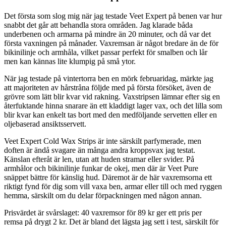
Det första som slog mig när jag testade Veet Expert på benen var hur
snabbt det går att behandla stora områden. Jag klarade båda
underbenen och armarna på mindre än 20 minuter, och då var det
första vaxningen på månader. Vaxremsan är något bredare än de för
bikinilinje och armhåla, vilket passar perfekt för smalben och lår
men kan kännas lite klumpig på små ytor.
När jag testade på vintertorra ben en mörk februaridag, märkte jag
att majoriteten av hårstråna följde med på första försöket, även de
grövre som lätt blir kvar vid rakning. Vaxstripsen lämnar efter sig en
återfuktande hinna snarare än ett kladdigt lager vax, och det lilla som
blir kvar kan enkelt tas bort med den medföljande servetten eller en
oljebaserad ansiktsservett.
Veet Expert Cold Wax Strips är inte särskilt parfymerade, men
doften är ändå svagare än många andra kroppsvax jag testat.
Känslan efteråt är len, utan att huden stramar eller svider. På
armhålor och bikinilinje funkar de okej, men där är Veet Pure
snäppet bättre för känslig hud. Däremot är de här vaxremsorna ett
riktigt fynd för dig som vill vaxa ben, armar eller till och med ryggen
hemma, särskilt om du delar förpackningen med någon annan.
Prisvärdet är svårslaget: 40 vaxremsor för 89 kr ger ett pris per
remsa på drygt 2 kr. Det är bland det lägsta jag sett i test, särskilt för