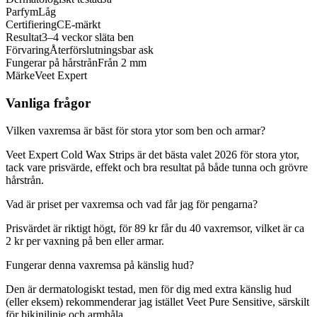
Parfym
Låg
Certifiering
CE-märkt
Resultat
3–4 veckor släta ben
Förvaring
Återförslutningsbar ask
Fungerar på hårstrån
Från 2 mm
Märke
Veet Expert
Vanliga frågor
Vilken vaxremsa är bäst för stora ytor som ben och armar?
Veet Expert Cold Wax Strips är det bästa valet 2026 för stora ytor,
tack vare prisvärde, effekt och bra resultat på både tunna och grövre
hårstrån.
Vad är priset per vaxremsa och vad får jag för pengarna?
Prisvärdet är riktigt högt, för 89 kr får du 40 vaxremsor, vilket är ca
2 kr per vaxning på ben eller armar.
Fungerar denna vaxremsa på känslig hud?
Den är dermatologiskt testad, men för dig med extra känslig hud
(eller eksem) rekommenderar jag istället Veet Pure Sensitive, särskilt
för bikinilinje och armhåla.