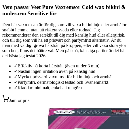
Vem passar Veet Pure Vaxremsor Cold wax bikini &
underarm Sensitive för
Den här vaxremsan är för dig som vill vaxa bikinilinje eller armhålor
snabbt hemma, utan att riskera sveda eller rodnad. Jag
rekommenderar den särskilt till dig med känslig hud eller allergirisk,
och till dig som vill ha ett prisvärt och parfymfritt alternativ. Är du
man med väldigt grova hårstrån på kroppen, eller vill vaxa stora ytor
som ben, finns det bättre val. Men på små, känsliga partier är det här
det bästa jag testat 2026.
✓
Effektiv på korta hårstrån (även under 3 mm)
✓
Nästan ingen irritation även på känslig hud
✓
Mycket prisvärd vaxremsa för bikinilinje och armhåla
✓
Parfymfri, dermatologiskt testad och Svanenmärkt
✓
Kladdar minimalt, enkel att rengöra
Jämför pris