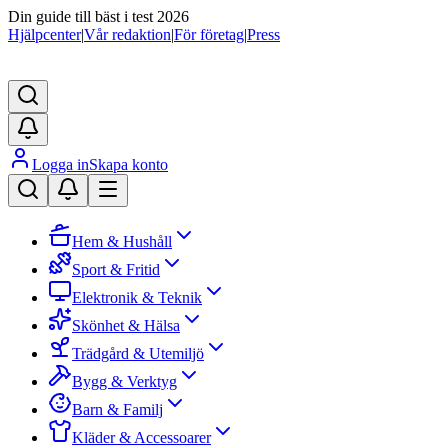
Din guide till bäst i test 2026
Hjälpcenter
|
Vår redaktion
|
För företag
|
Press
Logga in
Skapa konto
Hem & Hushåll
Sport & Fritid
Elektronik & Teknik
Skönhet & Hälsa
Trädgård & Utemiljö
Bygg & Verktyg
Barn & Familj
Kläder & Accessoarer