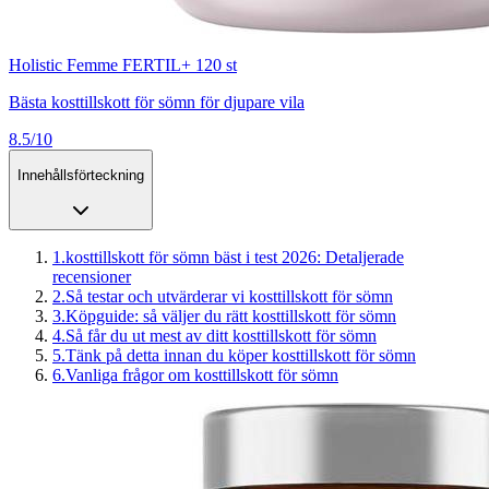
Holistic Femme FERTIL+ 120 st
Bästa kosttillskott för sömn för djupare vila
8.5/10
Innehållsförteckning
1
.
kosttillskott för sömn bäst i test 2026: Detaljerade
recensioner
2
.
Så testar och utvärderar vi kosttillskott för sömn
3
.
Köpguide: så väljer du rätt kosttillskott för sömn
4
.
Så får du ut mest av ditt kosttillskott för sömn
5
.
Tänk på detta innan du köper kosttillskott för sömn
6
.
Vanliga frågor om kosttillskott för sömn