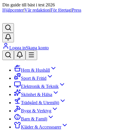
Din guide till bäst i test 2026
Hjälpcenter
|
Vår redaktion
|
För företag
|
Press
Logga in
Skapa konto
Hem & Hushåll
Sport & Fritid
Elektronik & Teknik
Skönhet & Hälsa
Trädgård & Utemiljö
Bygg & Verktyg
Barn & Familj
Kläder & Accessoarer