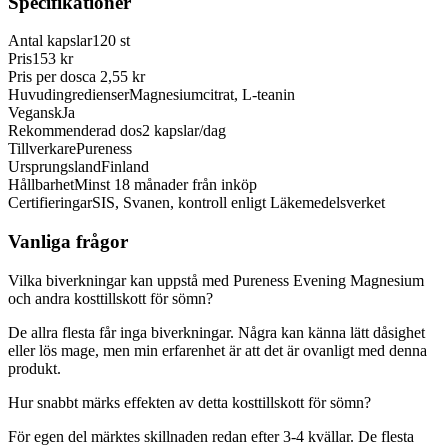
Specifikationer
Antal kapslar
120 st
Pris
153 kr
Pris per dos
ca 2,55 kr
Huvudingredienser
Magnesiumcitrat, L-teanin
Vegansk
Ja
Rekommenderad dos
2 kapslar/dag
Tillverkare
Pureness
Ursprungsland
Finland
Hållbarhet
Minst 18 månader från inköp
Certifieringar
SIS, Svanen, kontroll enligt Läkemedelsverket
Vanliga frågor
Vilka biverkningar kan uppstå med Pureness Evening Magnesium
och andra kosttillskott för sömn?
De allra flesta får inga biverkningar. Några kan känna lätt dåsighet
eller lös mage, men min erfarenhet är att det är ovanligt med denna
produkt.
Hur snabbt märks effekten av detta kosttillskott för sömn?
För egen del märktes skillnaden redan efter 3-4 kvällar. De flesta