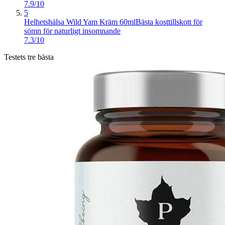
7.9/10
5
Helhetshälsa Wild Yam Kräm 60ml
Bästa kosttillskott för
sömn för naturligt insomnande
7.3/10
Testets tre bästa