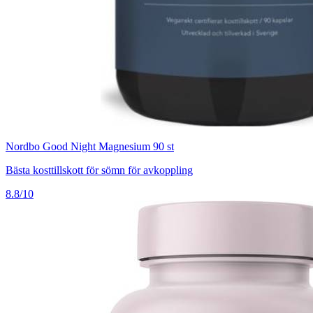
Nordbo Good Night Magnesium 90 st
Bästa kosttillskott för sömn för avkoppling
8.8/10