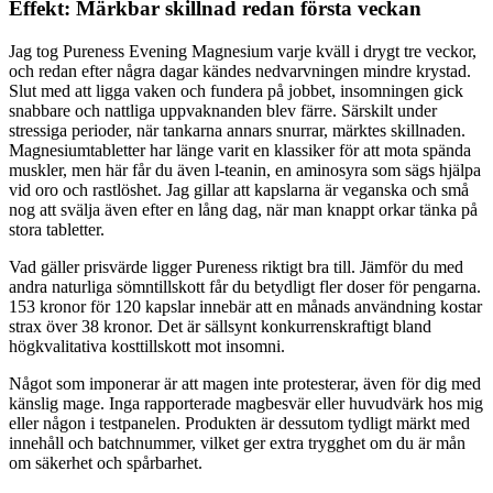
Effekt: Märkbar skillnad redan första veckan
Jag tog Pureness Evening Magnesium varje kväll i drygt tre veckor,
och redan efter några dagar kändes nedvarvningen mindre krystad.
Slut med att ligga vaken och fundera på jobbet, insomningen gick
snabbare och nattliga uppvaknanden blev färre. Särskilt under
stressiga perioder, när tankarna annars snurrar, märktes skillnaden.
Magnesiumtabletter har länge varit en klassiker för att mota spända
muskler, men här får du även l-teanin, en aminosyra som sägs hjälpa
vid oro och rastlöshet. Jag gillar att kapslarna är veganska och små
nog att svälja även efter en lång dag, när man knappt orkar tänka på
stora tabletter.
Vad gäller prisvärde ligger Pureness riktigt bra till. Jämför du med
andra naturliga sömntillskott får du betydligt fler doser för pengarna.
153 kronor för 120 kapslar innebär att en månads användning kostar
strax över 38 kronor. Det är sällsynt konkurrenskraftigt bland
högkvalitativa kosttillskott mot insomni.
Något som imponerar är att magen inte protesterar, även för dig med
känslig mage. Inga rapporterade magbesvär eller huvudvärk hos mig
eller någon i testpanelen. Produkten är dessutom tydligt märkt med
innehåll och batchnummer, vilket ger extra trygghet om du är mån
om säkerhet och spårbarhet.