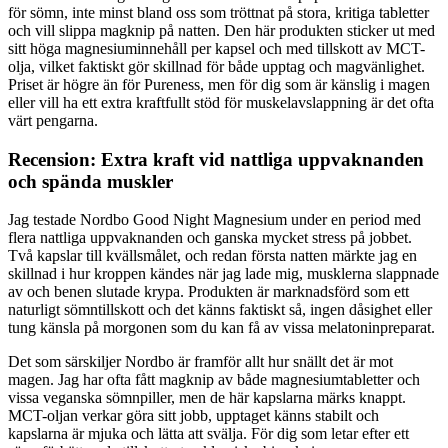
för sömn, inte minst bland oss som tröttnat på stora, kritiga tabletter
och vill slippa magknip på natten. Den här produkten sticker ut med
sitt höga magnesiuminnehåll per kapsel och med tillskott av MCT-
olja, vilket faktiskt gör skillnad för både upptag och magvänlighet.
Priset är högre än för Pureness, men för dig som är känslig i magen
eller vill ha ett extra kraftfullt stöd för muskelavslappning är det ofta
värt pengarna.
Recension: Extra kraft vid nattliga uppvaknanden
och spända muskler
Jag testade Nordbo Good Night Magnesium under en period med
flera nattliga uppvaknanden och ganska mycket stress på jobbet.
Två kapslar till kvällsmålet, och redan första natten märkte jag en
skillnad i hur kroppen kändes när jag lade mig, musklerna slappnade
av och benen slutade krypa. Produkten är marknadsförd som ett
naturligt sömntillskott och det känns faktiskt så, ingen dåsighet eller
tung känsla på morgonen som du kan få av vissa melatoninpreparat.
Det som särskiljer Nordbo är framför allt hur snällt det är mot
magen. Jag har ofta fått magknip av både magnesiumtabletter och
vissa veganska sömnpiller, men de här kapslarna märks knappt.
MCT-oljan verkar göra sitt jobb, upptaget känns stabilt och
kapslarna är mjuka och lätta att svälja. För dig som letar efter ett