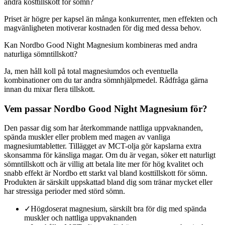
andra kosttillskott för sömn?
Priset är högre per kapsel än många konkurrenter, men effekten och
magvänligheten motiverar kostnaden för dig med dessa behov.
Kan Nordbo Good Night Magnesium kombineras med andra
naturliga sömntillskott?
Ja, men håll koll på total magnesiumdos och eventuella
kombinationer om du tar andra sömnhjälpmedel. Rådfråga gärna
innan du mixar flera tillskott.
Vem passar Nordbo Good Night Magnesium för?
Den passar dig som har återkommande nattliga uppvaknanden,
spända muskler eller problem med magen av vanliga
magnesiumtabletter. Tillägget av MCT-olja gör kapslarna extra
skonsamma för känsliga magar. Om du är vegan, söker ett naturligt
sömntillskott och är villig att betala lite mer för hög kvalitet och
snabb effekt är Nordbo ett starkt val bland kosttillskott för sömn.
Produkten är särskilt uppskattad bland dig som tränar mycket eller
har stressiga perioder med störd sömn.
✓
Högdoserat magnesium, särskilt bra för dig med spända
muskler och nattliga uppvaknanden