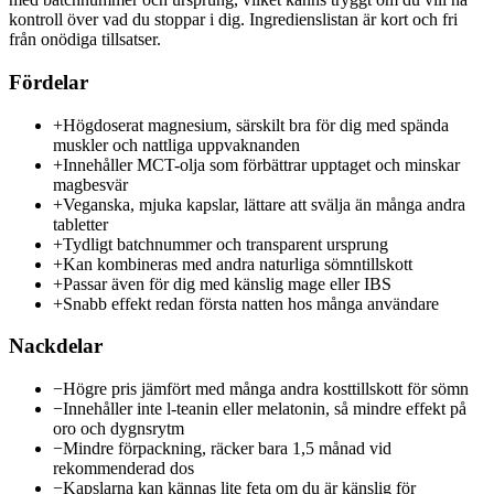
kontroll över vad du stoppar i dig. Ingredienslistan är kort och fri
från onödiga tillsatser.
Fördelar
+
Högdoserat magnesium, särskilt bra för dig med spända
muskler och nattliga uppvaknanden
+
Innehåller MCT-olja som förbättrar upptaget och minskar
magbesvär
+
Veganska, mjuka kapslar, lättare att svälja än många andra
tabletter
+
Tydligt batchnummer och transparent ursprung
+
Kan kombineras med andra naturliga sömntillskott
+
Passar även för dig med känslig mage eller IBS
+
Snabb effekt redan första natten hos många användare
Nackdelar
−
Högre pris jämfört med många andra kosttillskott för sömn
−
Innehåller inte l-teanin eller melatonin, så mindre effekt på
oro och dygnsrytm
−
Mindre förpackning, räcker bara 1,5 månad vid
rekommenderad dos
−
Kapslarna kan kännas lite feta om du är känslig för