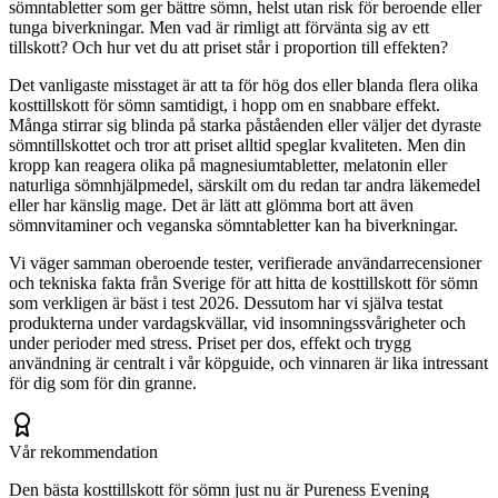
sömntabletter som ger bättre sömn, helst utan risk för beroende eller
tunga biverkningar. Men vad är rimligt att förvänta sig av ett
tillskott? Och hur vet du att priset står i proportion till effekten?
Det vanligaste misstaget är att ta för hög dos eller blanda flera olika
kosttillskott för sömn samtidigt, i hopp om en snabbare effekt.
Många stirrar sig blinda på starka påståenden eller väljer det dyraste
sömntillskottet och tror att priset alltid speglar kvaliteten. Men din
kropp kan reagera olika på magnesiumtabletter, melatonin eller
naturliga sömnhjälpmedel, särskilt om du redan tar andra läkemedel
eller har känslig mage. Det är lätt att glömma bort att även
sömnvitaminer och veganska sömntabletter kan ha biverkningar.
Vi väger samman oberoende tester, verifierade användarrecensioner
och tekniska fakta från Sverige för att hitta de kosttillskott för sömn
som verkligen är bäst i test 2026. Dessutom har vi själva testat
produkterna under vardagskvällar, vid insomningssvårigheter och
under perioder med stress. Priset per dos, effekt och trygg
användning är centralt i vår köpguide, och vinnaren är lika intressant
för dig som för din granne.
Vår rekommendation
Den bästa kosttillskott för sömn just nu är Pureness Evening