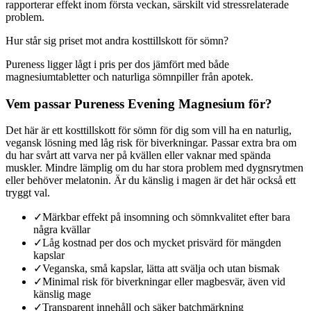
rapporterar effekt inom första veckan, särskilt vid stressrelaterade
problem.
Hur står sig priset mot andra kosttillskott för sömn?
Pureness ligger lågt i pris per dos jämfört med både
magnesiumtabletter och naturliga sömnpiller från apotek.
Vem passar Pureness Evening Magnesium för?
Det här är ett kosttillskott för sömn för dig som vill ha en naturlig,
vegansk lösning med låg risk för biverkningar. Passar extra bra om
du har svårt att varva ner på kvällen eller vaknar med spända
muskler. Mindre lämplig om du har stora problem med dygnsrytmen
eller behöver melatonin. Är du känslig i magen är det här också ett
tryggt val.
✓
Märkbar effekt på insomning och sömnkvalitet efter bara
några kvällar
✓
Låg kostnad per dos och mycket prisvärd för mängden
kapslar
✓
Veganska, små kapslar, lätta att svälja och utan bismak
✓
Minimal risk för biverkningar eller magbesvär, även vid
känslig mage
✓
Transparent innehåll och säker batchmärkning