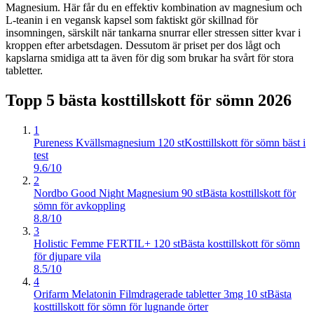
Magnesium. Här får du en effektiv kombination av magnesium och
L-teanin i en vegansk kapsel som faktiskt gör skillnad för
insomningen, särskilt när tankarna snurrar eller stressen sitter kvar i
kroppen efter arbetsdagen. Dessutom är priset per dos lågt och
kapslarna smidiga att ta även för dig som brukar ha svårt för stora
tabletter.
Topp 5 bästa
kosttillskott för sömn
2026
1
Pureness Kvällsmagnesium 120 st
Kosttillskott för sömn bäst i
test
9.6/10
2
Nordbo Good Night Magnesium 90 st
Bästa kosttillskott för
sömn för avkoppling
8.8/10
3
Holistic Femme FERTIL+ 120 st
Bästa kosttillskott för sömn
för djupare vila
8.5/10
4
Orifarm Melatonin Filmdragerade tabletter 3mg 10 st
Bästa
kosttillskott för sömn för lugnande örter