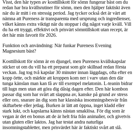
Visst, den här typen av kosttillskott för sömn fungerar bäst om du
redan har bra kvällsrutiner för sömn, men den hjälper faktiskt även
när du är mitt i en stressig period. Jag tycker också det är värt att
nämna att Pureness är transparenta med ursprung och ingredienser,
vilket känns extra viktigt när du stoppar i dig något varje kväll. Vill
du ha ett tryggt, effektivt och prisvärt sömntillskott utan recept, är
det här min favorit för 2026.
Funktion och användning: När funkar Pureness Evening
Magnesium bäst?
Kosttillskott för sömn är en djungel, men Pureness kvällskapslar
sticker ut om du vill ha ett preparat som gör skillnad redan första
veckan. Jag tog två kapslar 30 minuter innan läggdags, ofta efter en
kopp örtte, och märkte att kroppen kom ner i varv utan den där
tunga känslan man kan få av till exempel melatonin. L-teanin bidrar
till lugn men utan att göra dig dåsig dagen efter. Den här kombon
passar dig som har svårt att slappna av, kanske på grund av stress
eller oro, snarare än dig som har klassiska insomningsbesvär från
skiftarbete eller jetlag. Burken är lätt att öppna, inget kladd eller
stark lukt, och kapslarna känns nästan smaklösa. För dig som är
vegan är det en bonus att de är helt fria från animalier, och givetvis
utan gluten eller laktos. Jag har testat andra naturliga
insomningstabletter, men prisvärdet här är faktiskt svårt att slå.