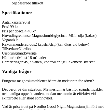
oljebaserade tillskott
Specifikationer
Antal kapslar
90 st
Pris
199 kr
Pris per dos
ca 4,40 kr
Huvudingredienser
Magnesiumbisglycinat, MCT-olja (kokos)
Vegansk
Ja
Rekommenderad dos
2 kapslar/dag (kan ökas vid behov)
Tillverkare
Nordbo
Ursprungsland
Sverige
Hållbarhet
Minst 18 månader
Certifieringar
SIS, Svanen, kontroll enligt Läkemedelsverket
Vanliga frågor
Fungerar magnesiumtabletter bättre än melatonin för sömn?
Det beror på din situation. Magnesium är bäst för spända muskler
och nattliga uppvaknanden, medan melatonin är effektivt vid
skiftarbete eller störd sömncykel.
Vad är prisvärdet på Nordbo Good Night Magnesium jämfört med