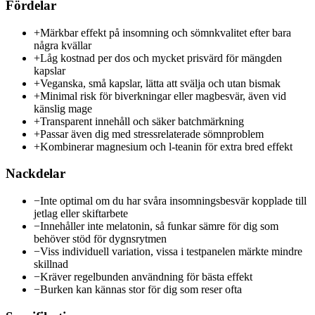
Fördelar
+
Märkbar effekt på insomning och sömnkvalitet efter bara
några kvällar
+
Låg kostnad per dos och mycket prisvärd för mängden
kapslar
+
Veganska, små kapslar, lätta att svälja och utan bismak
+
Minimal risk för biverkningar eller magbesvär, även vid
känslig mage
+
Transparent innehåll och säker batchmärkning
+
Passar även dig med stressrelaterade sömnproblem
+
Kombinerar magnesium och l-teanin för extra bred effekt
Nackdelar
−
Inte optimal om du har svåra insomningsbesvär kopplade till
jetlag eller skiftarbete
−
Innehåller inte melatonin, så funkar sämre för dig som
behöver stöd för dygnsrytmen
−
Viss individuell variation, vissa i testpanelen märkte mindre
skillnad
−
Kräver regelbunden användning för bästa effekt
−
Burken kan kännas stor för dig som reser ofta