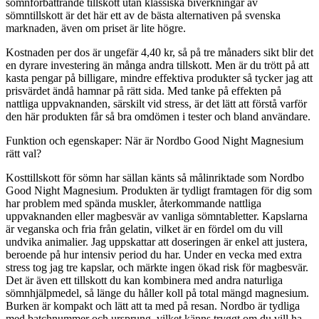
sömnförbättrande tillskott utan klassiska biverkningar av
sömntillskott är det här ett av de bästa alternativen på svenska
marknaden, även om priset är lite högre.
Kostnaden per dos är ungefär 4,40 kr, så på tre månaders sikt blir det
en dyrare investering än många andra tillskott. Men är du trött på att
kasta pengar på billigare, mindre effektiva produkter så tycker jag att
prisvärdet ändå hamnar på rätt sida. Med tanke på effekten på
nattliga uppvaknanden, särskilt vid stress, är det lätt att förstå varför
den här produkten får så bra omdömen i tester och bland användare.
Funktion och egenskaper: När är Nordbo Good Night Magnesium
rätt val?
Kosttillskott för sömn har sällan känts så målinriktade som Nordbo
Good Night Magnesium. Produkten är tydligt framtagen för dig som
har problem med spända muskler, återkommande nattliga
uppvaknanden eller magbesvär av vanliga sömntabletter. Kapslarna
är veganska och fria från gelatin, vilket är en fördel om du vill
undvika animalier. Jag uppskattar att doseringen är enkel att justera,
beroende på hur intensiv period du har. Under en vecka med extra
stress tog jag tre kapslar, och märkte ingen ökad risk för magbesvär.
Det är även ett tillskott du kan kombinera med andra naturliga
sömnhjälpmedel, så länge du håller koll på total mängd magnesium.
Burken är kompakt och lätt att ta med på resan. Nordbo är tydliga
med batchnummer och ursprung, vilket känns tryggt om du vill ha