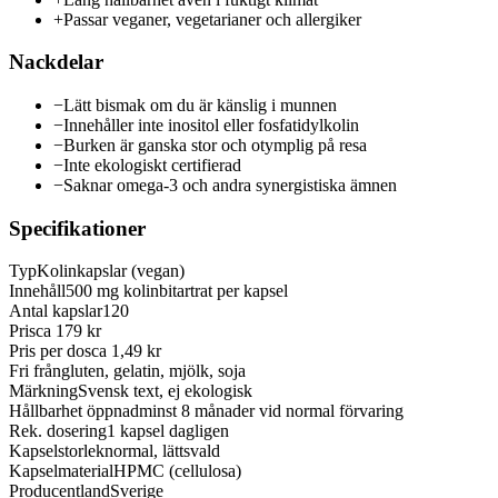
+
Passar veganer, vegetarianer och allergiker
Nackdelar
−
Lätt bismak om du är känslig i munnen
−
Innehåller inte inositol eller fosfatidylkolin
−
Burken är ganska stor och otymplig på resa
−
Inte ekologiskt certifierad
−
Saknar omega-3 och andra synergistiska ämnen
Specifikationer
Typ
Kolinkapslar (vegan)
Innehåll
500 mg kolinbitartrat per kapsel
Antal kapslar
120
Pris
ca 179 kr
Pris per dos
ca 1,49 kr
Fri från
gluten, gelatin, mjölk, soja
Märkning
Svensk text, ej ekologisk
Hållbarhet öppnad
minst 8 månader vid normal förvaring
Rek. dosering
1 kapsel dagligen
Kapselstorlek
normal, lättsvald
Kapselmaterial
HPMC (cellulosa)
Producentland
Sverige