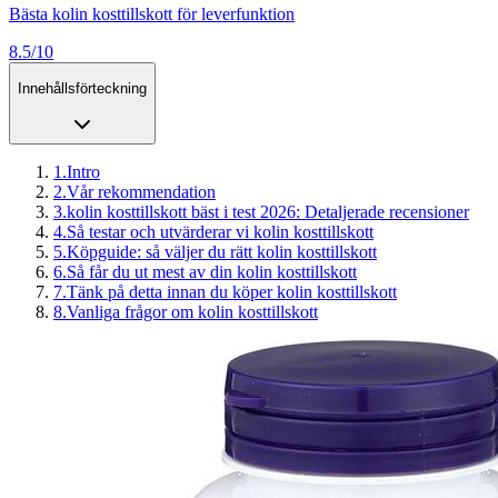
Bästa kolin kosttillskott för leverfunktion
8.5/10
Innehållsförteckning
1
.
Intro
2
.
Vår rekommendation
3
.
kolin kosttillskott bäst i test 2026: Detaljerade recensioner
4
.
Så testar och utvärderar vi kolin kosttillskott
5
.
Köpguide: så väljer du rätt kolin kosttillskott
6
.
Så får du ut mest av din kolin kosttillskott
7
.
Tänk på detta innan du köper kolin kosttillskott
8
.
Vanliga frågor om kolin kosttillskott