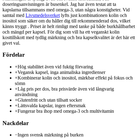
doseringsanvisningen är busenkel. Jag har även testat att ta
kapslarna tillsammans med omega-3, utan några konstigheter. Vid
samtal med
Livsmedelsverket
lyfts just kombinationen kolin och
inositol som säker om du håller dig till rekommenderad dos, vilket
känns tryggt . Priset är helt rimligt med tanke på både burkhållbarhet
och mängd per kapsel. För dig som vill ha ett veganskt kolin
kosttillskott med tydlig märkning och bra kapselkvalitet är det här ett
givet val.
Fördelar
+
Hög stabilitet även vid fuktig förvaring
+
Vegansk kapsel, inga animaliska ingredienser
+
Kombinerar kolin och inositol, märkbar effekt på fokus och
sömn
+
Låg pris per dos, bra prisvärde även vid långvarig
användning
+
Glutenfritt och utan tillsatt socker
+
Lättsvalda kapslar, ingen eftersmak
+
Fungerar bra ihop med omega-3 och multivitamin
Nackdelar
−
Ingen svensk märkning på burken