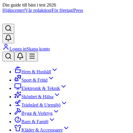
Din guide till bäst i test 2026
Hjälpcenter
|
Vår redaktion
|
För företag
|
Press
Logga in
Skapa konto
Hem & Hushåll
Sport & Fritid
Elektronik & Teknik
Skönhet & Hälsa
Trädgård & Utemiljö
Bygg & Verktyg
Barn & Familj
Kläder & Accessoarer