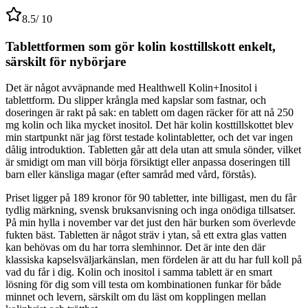
8.5
/ 10
Tablettformen som gör kolin kosttillskott enkelt,
särskilt för nybörjare
Det är något avväpnande med Healthwell Kolin+Inositol i
tablettform. Du slipper krångla med kapslar som fastnar, och
doseringen är rakt på sak: en tablett om dagen räcker för att nå 250
mg kolin och lika mycket inositol. Det här kolin kosttillskottet blev
min startpunkt när jag först testade kolintabletter, och det var ingen
dålig introduktion. Tabletten går att dela utan att smula sönder, vilket
är smidigt om man vill börja försiktigt eller anpassa doseringen till
barn eller känsliga magar (efter samråd med vård, förstås).
Priset ligger på 189 kronor för 90 tabletter, inte billigast, men du får
tydlig märkning, svensk bruksanvisning och inga onödiga tillsatser.
På min hylla i november var det just den här burken som överlevde
fukten bäst. Tabletten är något sträv i ytan, så ett extra glas vatten
kan behövas om du har torra slemhinnor. Det är inte den där
klassiska kapselsväljarkänslan, men fördelen är att du har full koll på
vad du får i dig. Kolin och inositol i samma tablett är en smart
lösning för dig som vill testa om kombinationen funkar för både
minnet och levern, särskilt om du läst om kopplingen mellan