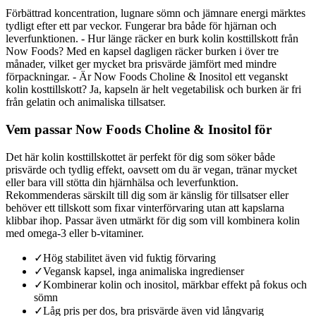
Förbättrad koncentration, lugnare sömn och jämnare energi märktes
tydligt efter ett par veckor. Fungerar bra både för hjärnan och
leverfunktionen. - Hur länge räcker en burk kolin kosttillskott från
Now Foods? Med en kapsel dagligen räcker burken i över tre
månader, vilket ger mycket bra prisvärde jämfört med mindre
förpackningar. - Är Now Foods Choline & Inositol ett veganskt
kolin kosttillskott? Ja, kapseln är helt vegetabilisk och burken är fri
från gelatin och animaliska tillsatser.
Vem passar Now Foods Choline & Inositol för
Det här kolin kosttillskottet är perfekt för dig som söker både
prisvärde och tydlig effekt, oavsett om du är vegan, tränar mycket
eller bara vill stötta din hjärnhälsa och leverfunktion.
Rekommenderas särskilt till dig som är känslig för tillsatser eller
behöver ett tillskott som fixar vinterförvaring utan att kapslarna
klibbar ihop. Passar även utmärkt för dig som vill kombinera kolin
med omega-3 eller b-vitaminer.
✓
Hög stabilitet även vid fuktig förvaring
✓
Vegansk kapsel, inga animaliska ingredienser
✓
Kombinerar kolin och inositol, märkbar effekt på fokus och
sömn
✓
Låg pris per dos, bra prisvärde även vid långvarig