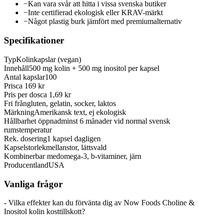
−
Kan vara svår att hitta i vissa svenska butiker
−
Inte certifierad ekologisk eller KRAV-märkt
−
Något plastig burk jämfört med premiumalternativ
Specifikationer
Typ
Kolinkapslar (vegan)
Innehåll
500 mg kolin + 500 mg inositol per kapsel
Antal kapslar
100
Pris
ca 169 kr
Pris per dos
ca 1,69 kr
Fri från
gluten, gelatin, socker, laktos
Märkning
Amerikansk text, ej ekologisk
Hållbarhet öppnad
minst 6 månader vid normal svensk
rumstemperatur
Rek. dosering
1 kapsel dagligen
Kapselstorlek
mellanstor, lättsvald
Kombinerbar med
omega-3, b-vitaminer, järn
Producentland
USA
Vanliga frågor
- Vilka effekter kan du förvänta dig av Now Foods Choline &
Inositol kolin kosttillskott?