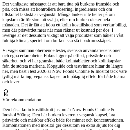
Det vanligaste misstaget är att bara titta på burkens framsida och
pris, och missa att kontrollera dosering, ingredienser och om
tillskottet faktiskt är veganskt. Många tänker inte heller på om
kapslarna är för stora att svälja, eller om burken räcker hela
månaden. Det är lätt att köpa ett kolin kosttillskott som verkar billigt,
men där prisvärdet rasar när man räknar ut kostnad per dos. I
Sverige är det dessutom viktigt att välja produkter som håller i vårt
fuktiga klimat, speciellt om burken ska stå i badrumsskåpet.
Vi väger samman oberoende tester, svenska användarrecensioner
och egna erfarenheter. Fokus ligger på effekt, prisvärde och
säkerhet, och vi har granskat både kolintabletter och kolinkapslar
från de största märkena. Köpguide och testvinnare hittar du längre
ner, men bäst i test 2026 är Now Foods Choline & Inositol tack vare
tydlig märkning, vegansk kapsel och påtaglig effekt för både hjärna
och lever.
Vår rekommendation
Den bästa kolin kosttillskott just nu är Now Foods Choline &
Inositol 500mg. Den här burken levererar vegansk kapsel, bra
prisvärde och märkbar effekt både för minnet och koncentrationen.
Kombinationen med inositol ger dessutom en extra skjuts för dig