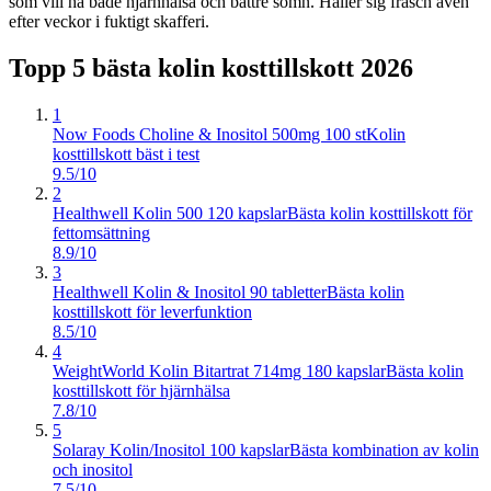
som vill ha både hjärnhälsa och bättre sömn. Håller sig fräsch även
efter veckor i fuktigt skafferi.
Topp 5 bästa
kolin kosttillskott
2026
1
Now Foods Choline & Inositol 500mg 100 st
Kolin
kosttillskott bäst i test
9.5/10
2
Healthwell Kolin 500 120 kapslar
Bästa kolin kosttillskott för
fettomsättning
8.9/10
3
Healthwell Kolin & Inositol 90 tabletter
Bästa kolin
kosttillskott för leverfunktion
8.5/10
4
WeightWorld Kolin Bitartrat 714mg 180 kapslar
Bästa kolin
kosttillskott för hjärnhälsa
7.8/10
5
Solaray Kolin/Inositol 100 kapslar
Bästa kombination av kolin
och inositol
7.5/10