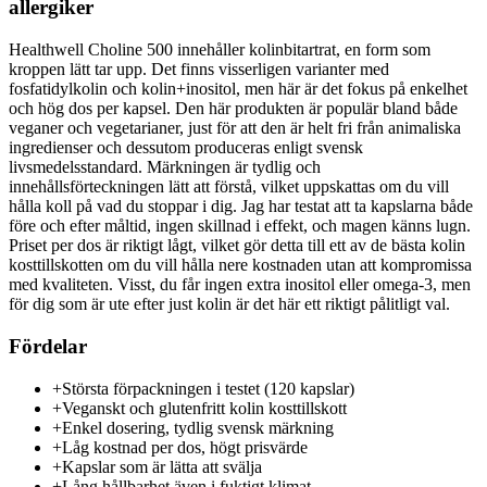
allergiker
Healthwell Choline 500 innehåller kolinbitartrat, en form som
kroppen lätt tar upp. Det finns visserligen varianter med
fosfatidylkolin och kolin+inositol, men här är det fokus på enkelhet
och hög dos per kapsel. Den här produkten är populär bland både
veganer och vegetarianer, just för att den är helt fri från animaliska
ingredienser och dessutom produceras enligt svensk
livsmedelsstandard. Märkningen är tydlig och
innehållsförteckningen lätt att förstå, vilket uppskattas om du vill
hålla koll på vad du stoppar i dig. Jag har testat att ta kapslarna både
före och efter måltid, ingen skillnad i effekt, och magen känns lugn.
Priset per dos är riktigt lågt, vilket gör detta till ett av de bästa kolin
kosttillskotten om du vill hålla nere kostnaden utan att kompromissa
med kvaliteten. Visst, du får ingen extra inositol eller omega-3, men
för dig som är ute efter just kolin är det här ett riktigt pålitligt val.
Fördelar
+
Största förpackningen i testet (120 kapslar)
+
Veganskt och glutenfritt kolin kosttillskott
+
Enkel dosering, tydlig svensk märkning
+
Låg kostnad per dos, högt prisvärde
+
Kapslar som är lätta att svälja
+
Lång hållbarhet även i fuktigt klimat