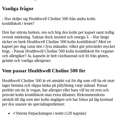
Vanliga frågor
- Hur skiljer sig Healthwell Choline 500 från andra kolin
kosttillskott i testet?
Den har största burken, ren och hög dos kolin per kapsel samt tydlig
svensk märkning. Saknar dock inositol och omega-3. - Hur länge
räcker en burk Healthwell Choline 500 kolin kosttillskott? Med en
kapsel per dag varar den i fyra månader, vilket gör prisvärdet mycket
högt. - Passar Healthwell Choline 500 kolin kosttillskott för veganer
och allergiker? Ja, kapseln är helt växtbaserad och fri från gluten,
gelatin och vanliga allergener.
Vem passar Healthwell Choline 500 för
Healthwell Choline 500 är ett utmärkt val för dig som vill ha ett stort
lager hemma och slippa tänka på påfyllning varje månad. Passar
perfekt om du är vegan, har allergier eller bara vill ha ett rent och
prisvärt kolin kosttillskott utan extra tillsatser. Rekommenderas
särskilt till dig som äter kolin dagligen och har fokus på låg kostnad
per dos snarare än specialingredienser.
✓
Största förpackningen i testet (120 kapslar)