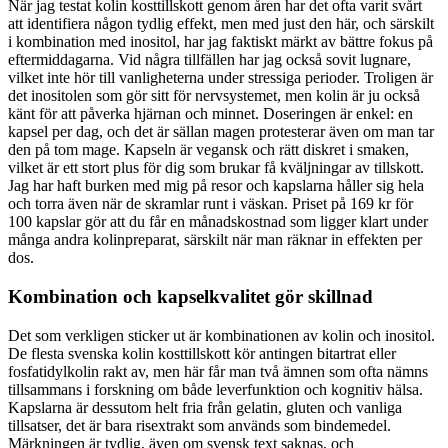
När jag testat kolin kosttillskott genom åren har det ofta varit svårt
att identifiera någon tydlig effekt, men med just den här, och särskilt
i kombination med inositol, har jag faktiskt märkt av bättre fokus på
eftermiddagarna. Vid några tillfällen har jag också sovit lugnare,
vilket inte hör till vanligheterna under stressiga perioder. Troligen är
det inositolen som gör sitt för nervsystemet, men kolin är ju också
känt för att påverka hjärnan och minnet. Doseringen är enkel: en
kapsel per dag, och det är sällan magen protesterar även om man tar
den på tom mage. Kapseln är vegansk och rätt diskret i smaken,
vilket är ett stort plus för dig som brukar få kväljningar av tillskott.
Jag har haft burken med mig på resor och kapslarna håller sig hela
och torra även när de skramlar runt i väskan. Priset på 169 kr för
100 kapslar gör att du får en månadskostnad som ligger klart under
många andra kolinpreparat, särskilt när man räknar in effekten per
dos.
Kombination och kapselkvalitet gör skillnad
Det som verkligen sticker ut är kombinationen av kolin och inositol.
De flesta svenska kolin kosttillskott kör antingen bitartrat eller
fosfatidylkolin rakt av, men här får man två ämnen som ofta nämns
tillsammans i forskning om både leverfunktion och kognitiv hälsa.
Kapslarna är dessutom helt fria från gelatin, gluten och vanliga
tillsatser, det är bara risextrakt som används som bindemedel.
Märkningen är tydlig, även om svensk text saknas, och