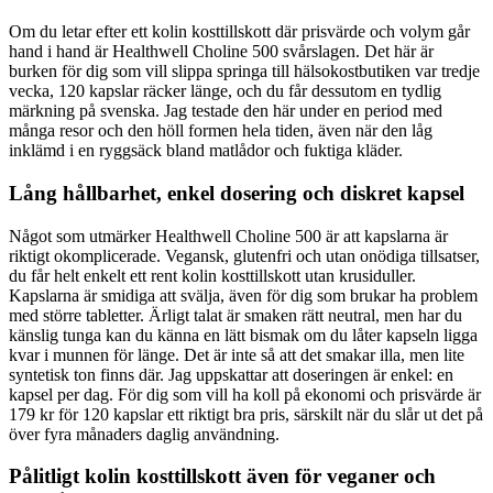
Om du letar efter ett kolin kosttillskott där prisvärde och volym går
hand i hand är Healthwell Choline 500 svårslagen. Det här är
burken för dig som vill slippa springa till hälsokostbutiken var tredje
vecka, 120 kapslar räcker länge, och du får dessutom en tydlig
märkning på svenska. Jag testade den här under en period med
många resor och den höll formen hela tiden, även när den låg
inklämd i en ryggsäck bland matlådor och fuktiga kläder.
Lång hållbarhet, enkel dosering och diskret kapsel
Något som utmärker Healthwell Choline 500 är att kapslarna är
riktigt okomplicerade. Vegansk, glutenfri och utan onödiga tillsatser,
du får helt enkelt ett rent kolin kosttillskott utan krusiduller.
Kapslarna är smidiga att svälja, även för dig som brukar ha problem
med större tabletter. Ärligt talat är smaken rätt neutral, men har du
känslig tunga kan du känna en lätt bismak om du låter kapseln ligga
kvar i munnen för länge. Det är inte så att det smakar illa, men lite
syntetisk ton finns där. Jag uppskattar att doseringen är enkel: en
kapsel per dag. För dig som vill ha koll på ekonomi och prisvärde är
179 kr för 120 kapslar ett riktigt bra pris, särskilt när du slår ut det på
över fyra månaders daglig användning.
Pålitligt kolin kosttillskott även för veganer och