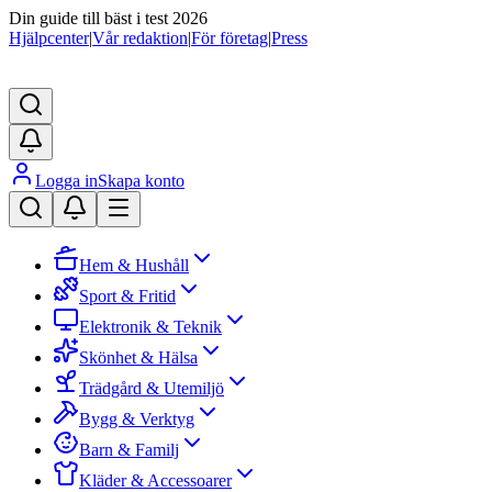
Din guide till bäst i test 2026
Hjälpcenter
|
Vår redaktion
|
För företag
|
Press
Logga in
Skapa konto
Hem & Hushåll
Sport & Fritid
Elektronik & Teknik
Skönhet & Hälsa
Trädgård & Utemiljö
Bygg & Verktyg
Barn & Familj
Kläder & Accessoarer