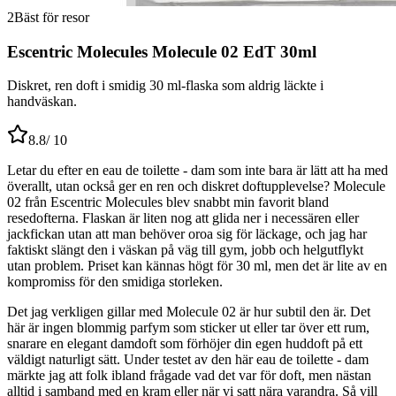
2
Bäst för resor
Escentric Molecules Molecule 02 EdT 30ml
Diskret, ren doft i smidig 30 ml-flaska som aldrig läckte i
handväskan.
8.8
/ 10
Letar du efter en eau de toilette - dam som inte bara är lätt att ha med
överallt, utan också ger en ren och diskret doftupplevelse? Molecule
02 från Escentric Molecules blev snabbt min favorit bland
resedofterna. Flaskan är liten nog att glida ner i necessären eller
jackfickan utan att man behöver oroa sig för läckage, och jag har
faktiskt slängt den i väskan på väg till gym, jobb och helgutflykt
utan problem. Priset kan kännas högt för 30 ml, men det är lite av en
kompromiss för den smidiga storleken.
Det jag verkligen gillar med Molecule 02 är hur subtil den är. Det
här är ingen blommig parfym som sticker ut eller tar över ett rum,
snarare en elegant damdoft som förhöjer din egen huddoft på ett
väldigt naturligt sätt. Under testet av den här eau de toilette - dam
märkte jag att folk ibland frågade vad det var för doft, men nästan
alltid i samband med en kram eller när vi satt nära varandra. Så vill