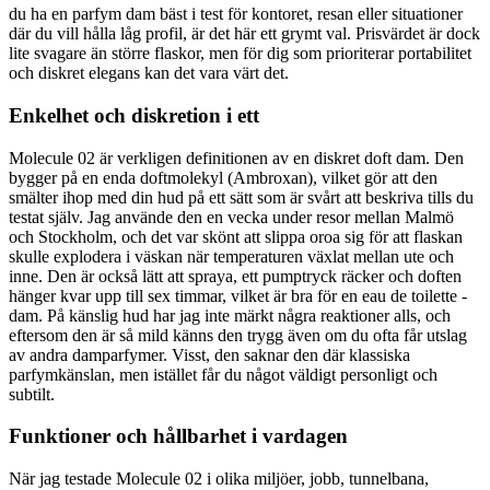
du ha en parfym dam bäst i test för kontoret, resan eller situationer
där du vill hålla låg profil, är det här ett grymt val. Prisvärdet är dock
lite svagare än större flaskor, men för dig som prioriterar portabilitet
och diskret elegans kan det vara värt det.
Enkelhet och diskretion i ett
Molecule 02 är verkligen definitionen av en diskret doft dam. Den
bygger på en enda doftmolekyl (Ambroxan), vilket gör att den
smälter ihop med din hud på ett sätt som är svårt att beskriva tills du
testat själv. Jag använde den en vecka under resor mellan Malmö
och Stockholm, och det var skönt att slippa oroa sig för att flaskan
skulle explodera i väskan när temperaturen växlat mellan ute och
inne. Den är också lätt att spraya, ett pumptryck räcker och doften
hänger kvar upp till sex timmar, vilket är bra för en eau de toilette -
dam. På känslig hud har jag inte märkt några reaktioner alls, och
eftersom den är så mild känns den trygg även om du ofta får utslag
av andra damparfymer. Visst, den saknar den där klassiska
parfymkänslan, men istället får du något väldigt personligt och
subtilt.
Funktioner och hållbarhet i vardagen
När jag testade Molecule 02 i olika miljöer, jobb, tunnelbana,