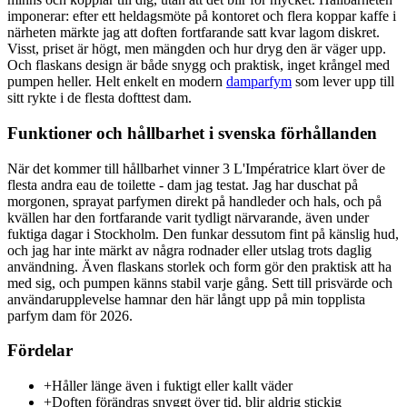
imponerar: efter ett heldagsmöte på kontoret och flera koppar kaffe i
närheten märkte jag att doften fortfarande satt kvar lagom diskret.
Visst, priset är högt, men mängden och hur dryg den är väger upp.
Och flaskans design är både snygg och praktisk, inget krångel med
pumpen heller. Helt enkelt en modern
damparfym
som lever upp till
sitt rykte i de flesta dofttest dam.
Funktioner och hållbarhet i svenska förhållanden
När det kommer till hållbarhet vinner 3 L'Impératrice klart över de
flesta andra eau de toilette - dam jag testat. Jag har duschat på
morgonen, sprayat parfymen direkt på handleder och hals, och på
kvällen har den fortfarande varit tydligt närvarande, även under
fuktiga dagar i Stockholm. Den funkar dessutom fint på känslig hud,
och jag har inte märkt av några rodnader eller utslag trots daglig
användning. Även flaskans storlek och form gör den praktisk att ha
med sig, och pumpen känns stabil varje gång. Sett till prisvärde och
användarupplevelse hamnar den här långt upp på min topplista
parfym dam för 2026.
Fördelar
+
Håller länge även i fuktigt eller kallt väder
+
Doften förändras snyggt över tid, blir aldrig stickig