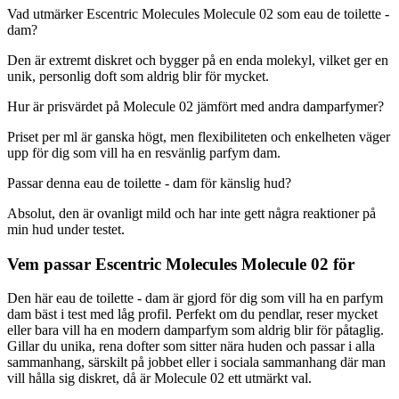
Vad utmärker Escentric Molecules Molecule 02 som eau de toilette -
dam?
Den är extremt diskret och bygger på en enda molekyl, vilket ger en
unik, personlig doft som aldrig blir för mycket.
Hur är prisvärdet på Molecule 02 jämfört med andra damparfymer?
Priset per ml är ganska högt, men flexibiliteten och enkelheten väger
upp för dig som vill ha en resvänlig parfym dam.
Passar denna eau de toilette - dam för känslig hud?
Absolut, den är ovanligt mild och har inte gett några reaktioner på
min hud under testet.
Vem passar Escentric Molecules Molecule 02 för
Den här eau de toilette - dam är gjord för dig som vill ha en parfym
dam bäst i test med låg profil. Perfekt om du pendlar, reser mycket
eller bara vill ha en modern damparfym som aldrig blir för påtaglig.
Gillar du unika, rena dofter som sitter nära huden och passar i alla
sammanhang, särskilt på jobbet eller i sociala sammanhang där man
vill hålla sig diskret, då är Molecule 02 ett utmärkt val.