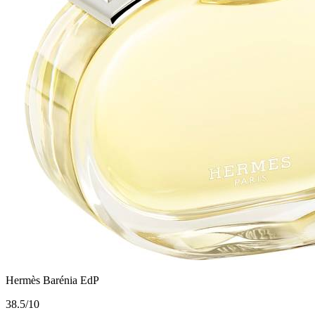
Hermès Barénia EdP
3
8.5/10