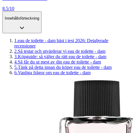
8.5/10
Innehållsförteckning
1
.
eau de toilette - dam bäst i test 2026: Detaljerade
recensioner
2
.
Så testar och utvärderar vi eau de toilette - dam
3
.
Köpguide: så väljer du rätt eau de toilette - dam
4
.
Så får du ut mest av din eau de toilette - dam
5
.
Tänk på detta innan du köper eau de toilette - dam
6
.
Vanliga frågor om eau de toilette - dam