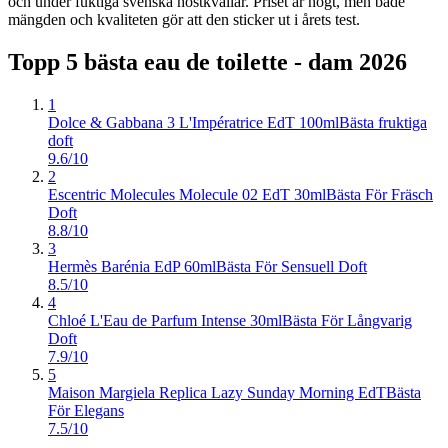
och under fuktiga svenska höstkvällar. Priset är högt, men både
mängden och kvaliteten gör att den sticker ut i årets test.
Topp 5 bästa
eau de toilette - dam
2026
1
Dolce & Gabbana 3 L'Impératrice EdT 100ml
Bästa fruktiga
doft
9.6/10
2
Escentric Molecules Molecule 02 EdT 30ml
Bästa För Fräsch
Doft
8.8/10
3
Hermès Barénia EdP 60ml
Bästa För Sensuell Doft
8.5/10
4
Chloé L'Eau de Parfum Intense 30ml
Bästa För Långvarig
Doft
7.9/10
5
Maison Margiela Replica Lazy Sunday Morning EdT
Bästa
För Elegans
7.5/10