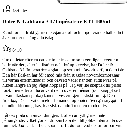
1
Bäst i test
Dolce & Gabbana 3 L'Impératrice EdT 100ml
Känd för sin fruktiga men eleganta doft och imponerande hållbarhet
även under en lång arbetsdag.
9.6
/ 10
Om du letar efter en eau de toilette - dam som verkligen levererar
både när det gäller hållbarhet och doftupplevelse, har Dolce &
Gabbana 3 L'Impératrice seglat upp som min favoritparfym dam i år.
Den här flaskan har följt med mig från ruggiga novembermorgnar
till varma eftermiddagar, och oavsett väder har den suttit kvar på
huden längre än jag vågat hoppas på. Jag var lite skeptisk till priset
först, men efter att ha använt den i över en månad (och knappt sett
nivån i flaskan sjunka) känns investeringen faktiskt rimlig. Den
fruktiga, nästan vattenmelon-liknande toppnoten övergår snyggt till
en mild, blommig bas, klassisk damdoft med en modern twist.
Låt oss prata om användningen. Doften är tydlig men inte
påträngande, vilket gör att du kan bära den till jobbet utan att ta över
rummet. Jag har fått flera spontana frågor om vad det är för parfym,