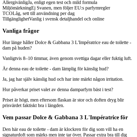
Allergivänlig
Ja, enligt egen test och mild formula
Miljömärkning
Ej Svanen, men följer EU:s parfymregler
TCO
Låg, sett till användning per dag
Tillgänglighet
Vanlig i svensk detaljhandel och online
Vanliga frågor
Hur länge håller Dolce & Gabbana 3 L'Impératrice eau de toilette -
dam på huden?
Vanligtvis 8–10 timmar, även genom svettiga dagar eller fuktig luft.
Är denna eau de toilette - dam lämplig för känslig hud?
Ja, jag har själv känslig hud och har inte märkt någon irritation.
Hur påverkar priset valet av denna damparfym bäst i test?
Priset är högt, men eftersom flaskan är stor och doften dryg blir
prisvärdet faktiskt bra i längden.
Vem passar Dolce & Gabbana 3 L'Impératrice för
Den här eau de toilette - dam är klockren för dig som vill ha en
signaturdoft som märks men inte tar över. Passar extra bra till dig