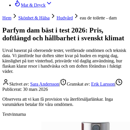
Mat & Dryck
Hem
Skönhet & Hälsa
Hudvård
eau de toilette - dam
Parfym dam bäst i test 2026: Pris,
doftlängd och hållbarhet i svenskt klimat
Urval baserat på oberoende tester, verifierade omdömen och teknisk
data. Vi jämförde hur doften sitter kvar på huden en regnig dag,
känslighet på torr vinterhud, prisvärde vid daglig användning, hur
flaskan klarar resor i handväska och om doften förändras i fuktigt
väder.
Skrivet av:
Sara Andersson
|
Granskat av:
Erik Larsson
|
Publicerat:
30 mars 2026
Observera att vi kan få provision via återförsäljarlänkar. Inga
varumärken betalar för våra omdömen.
Testvinnarna