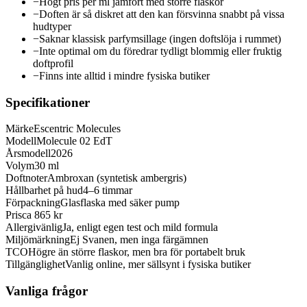
−
Högt pris per ml jämfört med större flaskor
−
Doften är så diskret att den kan försvinna snabbt på vissa
hudtyper
−
Saknar klassisk parfymsillage (ingen doftslöja i rummet)
−
Inte optimal om du föredrar tydligt blommig eller fruktig
doftprofil
−
Finns inte alltid i mindre fysiska butiker
Specifikationer
Märke
Escentric Molecules
Modell
Molecule 02 EdT
Årsmodell
2026
Volym
30 ml
Doftnoter
Ambroxan (syntetisk ambergris)
Hållbarhet på hud
4–6 timmar
Förpackning
Glasflaska med säker pump
Pris
ca 865 kr
Allergivänlig
Ja, enligt egen test och mild formula
Miljömärkning
Ej Svanen, men inga färgämnen
TCO
Högre än större flaskor, men bra för portabelt bruk
Tillgänglighet
Vanlig online, mer sällsynt i fysiska butiker
Vanliga frågor