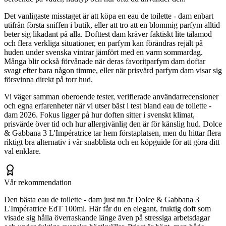
Det vanligaste misstaget är att köpa en eau de toilette - dam enbart
utifrån första sniffen i butik, eller att tro att en blommig parfym alltid
beter sig likadant på alla. Dofttest dam kräver faktiskt lite tålamod
och flera verkliga situationer, en parfym kan förändras rejält på
huden under svenska vintrar jämfört med en varm sommardag.
Många blir också förvånade när deras favoritparfym dam doftar
svagt efter bara någon timme, eller när prisvärd parfym dam visar sig
försvinna direkt på torr hud.
Vi väger samman oberoende tester, verifierade användarrecensioner
och egna erfarenheter när vi utser bäst i test bland eau de toilette -
dam 2026. Fokus ligger på hur doften sitter i svenskt klimat,
prisvärde över tid och hur allergivänlig den är för känslig hud. Dolce
& Gabbana 3 L'Impératrice tar hem förstaplatsen, men du hittar flera
riktigt bra alternativ i vår snabblista och en köpguide för att göra ditt
val enklare.
Vår rekommendation
Den bästa eau de toilette - dam just nu är Dolce & Gabbana 3
L'Impératrice EdT 100ml. Här får du en elegant, fruktig doft som
visade sig hålla överraskande länge även på stressiga arbetsdagar