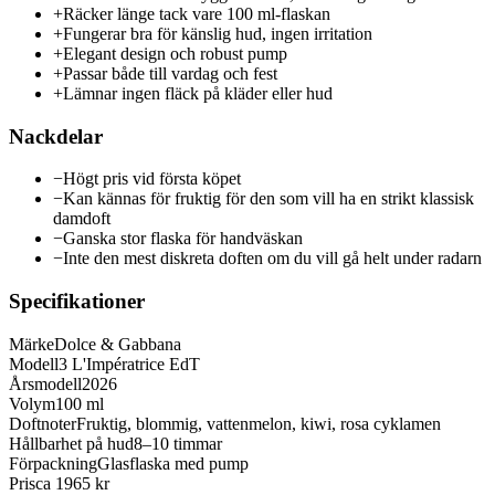
+
Räcker länge tack vare 100 ml-flaskan
+
Fungerar bra för känslig hud, ingen irritation
+
Elegant design och robust pump
+
Passar både till vardag och fest
+
Lämnar ingen fläck på kläder eller hud
Nackdelar
−
Högt pris vid första köpet
−
Kan kännas för fruktig för den som vill ha en strikt klassisk
damdoft
−
Ganska stor flaska för handväskan
−
Inte den mest diskreta doften om du vill gå helt under radarn
Specifikationer
Märke
Dolce & Gabbana
Modell
3 L'Impératrice EdT
Årsmodell
2026
Volym
100 ml
Doftnoter
Fruktig, blommig, vattenmelon, kiwi, rosa cyklamen
Hållbarhet på hud
8–10 timmar
Förpackning
Glasflaska med pump
Pris
ca 1965 kr