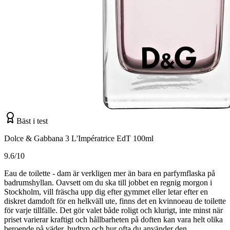
Bäst i test
Dolce & Gabbana 3 L'Impératrice EdT 100ml
9.6/10
Eau de toilette - dam är verkligen mer än bara en parfymflaska på
badrumshyllan. Oavsett om du ska till jobbet en regnig morgon i
Stockholm, vill fräscha upp dig efter gymmet eller letar efter en
diskret damdoft för en helkväll ute, finns det en kvinnoeau de toilette
för varje tillfälle. Det gör valet både roligt och klurigt, inte minst när
priset varierar kraftigt och hållbarheten på doften kan vara helt olika
beroende på väder, hudtyp och hur ofta du använder den.