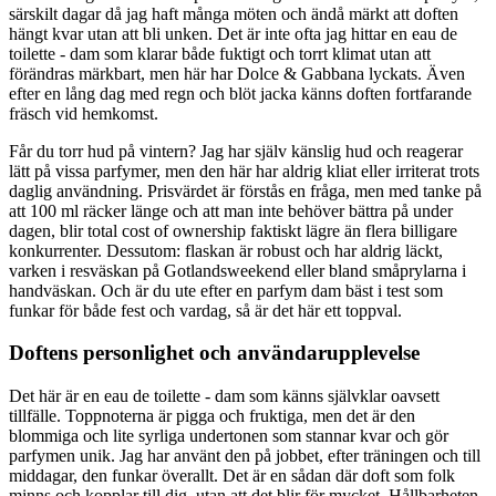
särskilt dagar då jag haft många möten och ändå märkt att doften
hängt kvar utan att bli unken. Det är inte ofta jag hittar en eau de
toilette - dam som klarar både fuktigt och torrt klimat utan att
förändras märkbart, men här har Dolce & Gabbana lyckats. Även
efter en lång dag med regn och blöt jacka känns doften fortfarande
fräsch vid hemkomst.
Får du torr hud på vintern? Jag har själv känslig hud och reagerar
lätt på vissa parfymer, men den här har aldrig kliat eller irriterat trots
daglig användning. Prisvärdet är förstås en fråga, men med tanke på
att 100 ml räcker länge och att man inte behöver bättra på under
dagen, blir total cost of ownership faktiskt lägre än flera billigare
konkurrenter. Dessutom: flaskan är robust och har aldrig läckt,
varken i resväskan på Gotlandsweekend eller bland småprylarna i
handväskan. Och är du ute efter en parfym dam bäst i test som
funkar för både fest och vardag, så är det här ett toppval.
Doftens personlighet och användarupplevelse
Det här är en eau de toilette - dam som känns självklar oavsett
tillfälle. Toppnoterna är pigga och fruktiga, men det är den
blommiga och lite syrliga undertonen som stannar kvar och gör
parfymen unik. Jag har använt den på jobbet, efter träningen och till
middagar, den funkar överallt. Det är en sådan där doft som folk
minns och kopplar till dig, utan att det blir för mycket. Hållbarheten