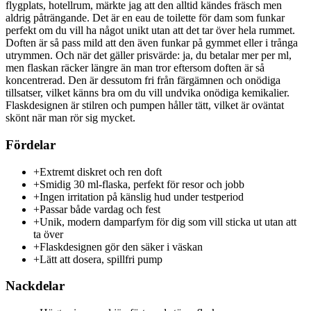
flygplats, hotellrum, märkte jag att den alltid kändes fräsch men
aldrig påträngande. Det är en eau de toilette för dam som funkar
perfekt om du vill ha något unikt utan att det tar över hela rummet.
Doften är så pass mild att den även funkar på gymmet eller i trånga
utrymmen. Och när det gäller prisvärde: ja, du betalar mer per ml,
men flaskan räcker längre än man tror eftersom doften är så
koncentrerad. Den är dessutom fri från färgämnen och onödiga
tillsatser, vilket känns bra om du vill undvika onödiga kemikalier.
Flaskdesignen är stilren och pumpen håller tätt, vilket är oväntat
skönt när man rör sig mycket.
Fördelar
+
Extremt diskret och ren doft
+
Smidig 30 ml-flaska, perfekt för resor och jobb
+
Ingen irritation på känslig hud under testperiod
+
Passar både vardag och fest
+
Unik, modern damparfym för dig som vill sticka ut utan att
ta över
+
Flaskdesignen gör den säker i väskan
+
Lätt att dosera, spillfri pump
Nackdelar