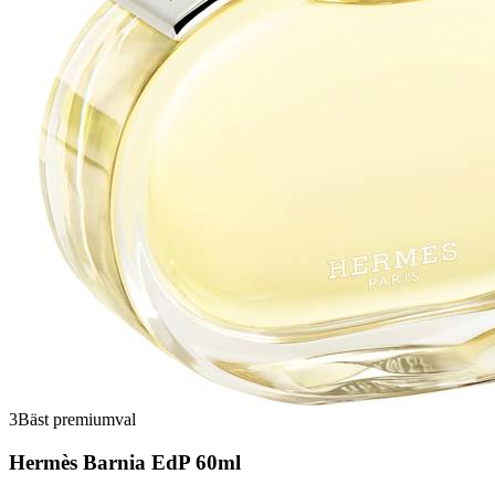
3
Bäst premiumval
Hermès Barnia EdP 60ml