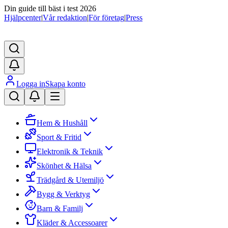
Din guide till bäst i test 2026
Hjälpcenter
|
Vår redaktion
|
För företag
|
Press
Logga in
Skapa konto
Hem & Hushåll
Sport & Fritid
Elektronik & Teknik
Skönhet & Hälsa
Trädgård & Utemiljö
Bygg & Verktyg
Barn & Familj
Kläder & Accessoarer