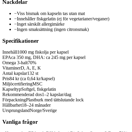
Nackdelar
−
Viss bismak om kapseln tas utan mat
−
Innehåller fiskgelatin (ej för vegetarianer/veganer)
−
Inget särskilt allergimärke
−
Ingen smaksättning (ingen citronsmak)
Specifikationer
Innehåll
1000 mg fiskolja per kapsel
EPA
ca 350 mg, DHA: ca 245 mg per kapsel
Omega 3-halt
70%
Vitaminer
D, A, E, K
Antal kapslar
132 st
Pris
84 kr (ca 0,64 kr/kapsel)
Miljöcertifiering
MSC
Kapseltyp
Softgel, fiskgelatin
Rekommenderad dos
1–2 kapslar/dag
Förpackning
Plastburk med tättslutande lock
Hållbarhet
18–24 månader
Ursprungsland
Norge/Sverige
Vanliga frågor