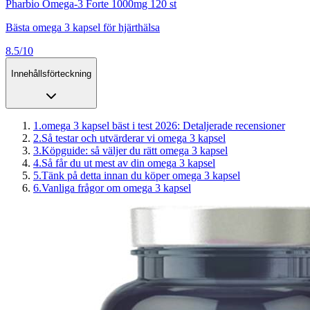
Pharbio Omega-3 Forte 1000mg 120 st
Bästa omega 3 kapsel för hjärthälsa
8.5/10
Innehållsförteckning
1
.
omega 3 kapsel bäst i test 2026: Detaljerade recensioner
2
.
Så testar och utvärderar vi omega 3 kapsel
3
.
Köpguide: så väljer du rätt omega 3 kapsel
4
.
Så får du ut mest av din omega 3 kapsel
5
.
Tänk på detta innan du köper omega 3 kapsel
6
.
Vanliga frågor om omega 3 kapsel