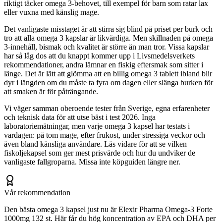
riktigt täcker omega 3-behovet, till exempel för barn som ratar lax
eller vuxna med känslig mage.
Det vanligaste misstaget är att stirra sig blind på priset per burk och
tro att alla omega 3 kapslar är likvärdiga. Men skillnaden på omega
3-innehåll, bismak och kvalitet är större än man tror. Vissa kapslar
har så låg dos att du knappt kommer upp i Livsmedelsverkets
rekommendationer, andra lämnar en fiskig eftersmak som sitter i
länge. Det är lätt att glömma att en billig omega 3 tablett ibland blir
dyr i längden om du måste ta fyra om dagen eller slänga burken för
att smaken är för påträngande.
Vi väger samman oberoende tester från Sverige, egna erfarenheter
och teknisk data för att utse bäst i test 2026. Inga
laboratoriemätningar, men varje omega 3 kapsel har testats i
vardagen: på tom mage, efter frukost, under stressiga veckor och
även bland känsliga användare. Läs vidare för att se vilken
fiskoljekapsel som ger mest prisvärde och hur du undviker de
vanligaste fallgroparna. Missa inte köpguiden längre ner.
Vår rekommendation
Den bästa omega 3 kapsel just nu är Elexir Pharma Omega-3 Forte
1000mg 132 st. Här får du hög koncentration av EPA och DHA per