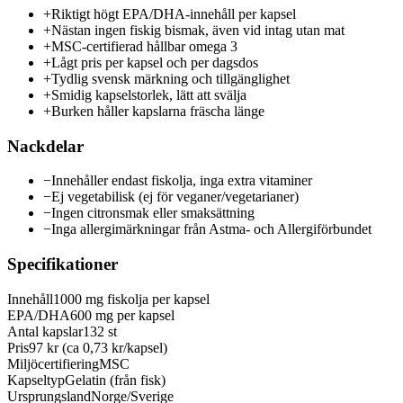
+
Riktigt högt EPA/DHA-innehåll per kapsel
+
Nästan ingen fiskig bismak, även vid intag utan mat
+
MSC-certifierad hållbar omega 3
+
Lågt pris per kapsel och per dagsdos
+
Tydlig svensk märkning och tillgänglighet
+
Smidig kapselstorlek, lätt att svälja
+
Burken håller kapslarna fräscha länge
Nackdelar
−
Innehåller endast fiskolja, inga extra vitaminer
−
Ej vegetabilisk (ej för veganer/vegetarianer)
−
Ingen citronsmak eller smaksättning
−
Inga allergimärkningar från Astma- och Allergiförbundet
Specifikationer
Innehåll
1000 mg fiskolja per kapsel
EPA/DHA
600 mg per kapsel
Antal kapslar
132 st
Pris
97 kr (ca 0,73 kr/kapsel)
Miljöcertifiering
MSC
Kapseltyp
Gelatin (från fisk)
Ursprungsland
Norge/Sverige