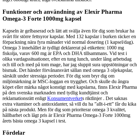
Funktioner och användning av Elexir Pharma
Omega-3 Forte 1000mg kapsel
Kapseln är gelbaserad och lätt att svälja även för dig som brukar ha
svårt för större fettsyror kapslar. Med 132 kapslar i burken räcker en
förpackning nära fyra månader vid normal dosering (1 kapsel/dag).
Omega 3 innehållet är tydligt deklarerat på etiketten: 1000 mg
fiskolja, varav 600 mg är EPA och DHA tillsammans. Vid test i
olika vardagssituationer, efter en tung lunch, under lång arbetsdag
och till och med på tom mage, har jag sluppit sura uppstötningar och
bismak. Det händer förvånansvärt sällan med omega 3 oljekapslar,
särskilt under stressiga perioder. För dig som bryr dig om
miljömärkning är MSC-loggan en trygghet. Och skulle du ångra
köpet eller märka något konstigt med kapslarna, finns Elexir Pharma
på den svenska marknaden med tydlig kundtjänst och
reklamationsrätt enligt
Konsumentverket
s riktlinjer . Det saknas
extra vitaminer och antioxidanter, så vill du ha ”allt-i-ett” får du kika
på nästa produkt. Men för dig som prioriterar omega 3 kvalitet,
hållbarhet och lågt pris är Elexir Pharma Omega-3 Forte 1000mg
årets bästa omega 3 kapsel i test.
Fördelar