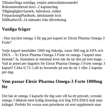
Tillsatser
Inga onödiga, endast antioxidationsmedel
Rekommenderad dos
1–2 kapslar/dag
Tillgänglighet
Apotek, hälsokost, online
Förpackning
Plastburk, tättslutande lock
Hållbarhet
18–24 månader från tillverkning
Vanliga frågor
- Hur mycket omega 3 får jag per kapsel av Elexir Pharma Omega-3
Forte?
Varje kapsel innehåller 1000 mg fiskolja, varav 600 mg är EPA och
DHA. - Är Elexir Pharma Omega-3 Forte en omega 3 kapsel utan
bismak? Ja, bismaken är minimal även när du tar den på tom mage. -
Vad är priset per dagsdos för Elexir Pharma Omega-3 Forte omega 3
kapsel? Cirka 0,73–1,46 kr beroende på om du tar 1 eller 2 kapslar
per dag.
Vem passar Elexir Pharma Omega-3 Forte 1000mg
för
Det här är omega 3 kapseln för dig som vill ha ett prisvärt, svenskt
omega 3 tillskott med tydlig dosering och hög EPA/DHA-halt utan
krångel. Perfekt för vuxna som prioriterar ett rent supplement utan