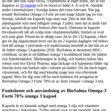
du inte äter fisk varje vecka. Vitaminerna är inget trams, det är full
dagsdos av
D-vitamin
och en boost av både A, E och K. Särskilt
under vinterhalvåret i Sverige känns det extra relevant. När jag
testade BioSalma Omega-3 Forte på tom mage kände jag en viss
bismak, särskilt om kapseln togs utan mat. Den är inte lika
påträngande som med billigare omega 3 piller, men det är ändå värt
att ta kapseln ihop med frukost eller lunch. Däremot är kapseln
förvånansvärt lätt att svälja trots vitamininnehållet, formen är oval
och ytan glatt. Prisnivån är riktigt vass: 84 kr för 132 kapslar, vilket
ger en låg dagskostnad även om du tar 2 kapslar dagligen vid behov.
Sett till omega 3 prisvärde och multivitamin-innehåll är det här en av
de bättre omega 3 kapslarna 2026. BioSalma är dessutom MSC-
certifierat, så det är ett hållbart omega 3 kosttillskott både för miljön
och fiskebestånden. Märkningen är tydlig, och burken känns lika
robust som hos Elexir Pharma, inga läckage och kapslarna håller sig
fräscha även när burken stått i värmen på landet. Du får dock ingen
citronsmak, och för dig med känslig mage kan viss eftersmak
uppstå. Men för dig som vill ha mest funktion för pengarna är
BioSalma Omega-3 Forte 70% en av årets vinnare i omega 3 test.
Funktioner och användning av BioSalma Omega-3
Forte 70% omega 3 kapsel
Kapseln är en klassisk softgel med omega 3 olja och vitaminer
inneslutna i fiskgelatin. Tydlig etikett visar exakt innehåll, både när