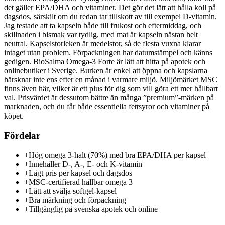
det gäller EPA/DHA och vitaminer. Det gör det lätt att hålla koll på
dagsdos, särskilt om du redan tar tillskott av till exempel D-vitamin.
Jag testade att ta kapseln både till frukost och eftermiddag, och
skillnaden i bismak var tydlig, med mat är kapseln nästan helt
neutral. Kapselstorleken är medelstor, så de flesta vuxna klarar
intaget utan problem. Förpackningen har datumstämpel och känns
gedigen. BioSalma Omega-3 Forte är lätt att hitta på apotek och
onlinebutiker i Sverige. Burken är enkel att öppna och kapslarna
härsknar inte ens efter en månad i varmare miljö. Miljömärket MSC
finns även här, vilket är ett plus för dig som vill göra ett mer hållbart
val. Prisvärdet är dessutom bättre än många ”premium”-märken på
marknaden, och du får både essentiella fettsyror och vitaminer på
köpet.
Fördelar
+
Hög omega 3-halt (70%) med bra EPA/DHA per kapsel
+
Innehåller D-, A-, E- och K-vitamin
+
Lågt pris per kapsel och dagsdos
+
MSC-certifierad hållbar omega 3
+
Lätt att svälja softgel-kapsel
+
Bra märkning och förpackning
+
Tillgänglig på svenska apotek och online