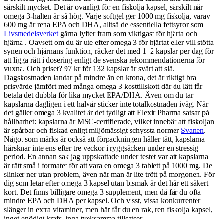
särskilt mycket. Det är ovanligt för en fiskolja kapsel, särskilt när
omega 3-halten är så hög. Varje softgel ger 1000 mg fiskolja, varav
600 mg är rena EPA och DHA, alltså de essentiella fettsyror som
Livsmedelsverket
gärna lyfter fram som viktigast för hjärta och
hjärna . Oavsett om du är ute efter omega 3 för hjärtat eller vill stötta
synen och hjärnans funktion, räcker det med 1–2 kapslar per dag för
att ligga rätt i dosering enligt de svenska rekommendationerna för
vuxna. Och priset? 97 kr för 132 kapslar är svårt att slå.
Dagskostnaden landar på mindre än en krona, det är riktigt bra
prisvärde jämfört med många omega 3 kosttillskott där du lätt får
betala det dubbla för lika mycket EPA/DHA. Även om du tar
kapslarna dagligen i ett halvår sticker inte totalkostnaden iväg. När
det gäller omega 3 kvalitet är det tydligt att Elexir Pharma satsar på
hållbarhet: kapslarna är MSC-certifierade, vilket innebär att fiskoljan
är spårbar och fiskad enligt miljömässigt schyssta normer
Svanen
.
Något som märks är också att förpackningen håller tätt, kapslarna
härsknar inte ens efter tre veckor i ryggsäcken under en stressig
period. En annan sak jag uppskattade under testet var att kapslarna
är rätt små i formatet för att vara en omega 3 tablett på 1000 mg. De
slinker ner utan problem, även när man är lite trött på morgonen. För
dig som letar efter omega 3 kapsel utan bismak är det här ett säkert
kort. Det finns billigare omega 3 supplement, men då får du ofta
mindre EPA och DHA per kapsel. Och visst, vissa konkurrenter
slänger in extra vitaminer, men här får du en rak, ren fiskolja kapsel,
inget onödigt krafs, inga tveksamma tillsatser.