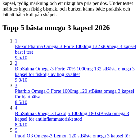
kapsel, tydlig märkning och ett riktigt bra pris per dos. Under testet
märktes ingen fiskig bismak, och burken känns både praktisk och
lätt att hålla koll på i skåpet.
Topp 5 bästa
omega 3 kapsel
2026
1
Elexir Pharma Omega-3 Forte 1000mg 132 st
Omega 3 kapsel
bäst i test
9.5/10
2
BioSalma Omega-3 Forte 70% 1000mg 132 st
Bästa omega 3
kapsel för fiskolja av hög kvalitet
9.0/10
3
Pharbio Omega-3 Forte 1000mg 120 st
Bästa omega 3 kapsel
för hjärthälsa
8.5/10
4
BioSalma Omega-3 Laxolja 1000mg 180 st
Bästa omega 3
kapsel för antiinflammatoriskt stöd
8.0/10
5
Puori O3 Omega-3 Lemon 120 st
Bästa omega 3 kapsel för