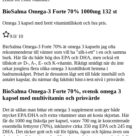
BioSalma Omega-3 Forte 70% 1000mg 132 st
Omega 3 kapsel med brett vitamintillskott och bra pris.
9.0
/ 10
BioSalma Omega-3 Forte 70% är omega 3 kapseln jag ofta
rekommenderar till vänner som vill ha ”allt-i-ett” i en och samma
burk. Här får du både hög dos EPA och DHA, men också ett
tillskott av D-, A-, E- och K-vitamin. Riktigt smidigt när du inte
orkar jonglera flera olika omega 3 kosttillskott hemma i
badrumsskåpet. Priset är dessutom lågt sett till både innehåll och
antalet kapslar, du närmar dig faktiskt bäst-i-test-nivå i prisvärde.
BioSalma Omega-3 Forte 70%, svensk omega 3
kapsel med multivitamin och prisvärde
Det är sällan man hittar ett omega 3 supplement som ger både
mycket EPA/DHA och extra vitaminer utan att kosta skjortan. Här
får du 1000 mg fiskolja per kapsel, varav 700 mg är koncentrerade
essentiella fettsyror (70%), inklusive cirka 350 mg EPA och 245 mg
DHA. Det räcker gott och väl för hjärta, ögon och hjärna även om