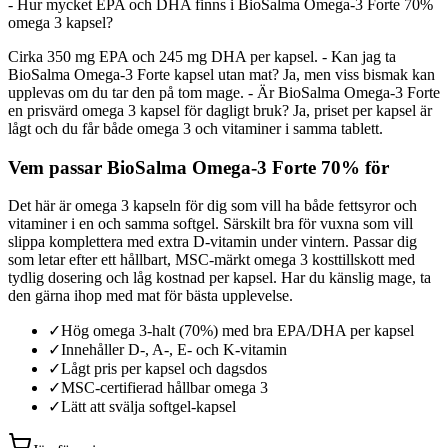
- Hur mycket EPA och DHA finns i BioSalma Omega-3 Forte 70%
omega 3 kapsel?
Cirka 350 mg EPA och 245 mg DHA per kapsel. - Kan jag ta
BioSalma Omega-3 Forte kapsel utan mat? Ja, men viss bismak kan
upplevas om du tar den på tom mage. - Är BioSalma Omega-3 Forte
en prisvärd omega 3 kapsel för dagligt bruk? Ja, priset per kapsel är
lågt och du får både omega 3 och vitaminer i samma tablett.
Vem passar BioSalma Omega-3 Forte 70% för
Det här är omega 3 kapseln för dig som vill ha både fettsyror och
vitaminer i en och samma softgel. Särskilt bra för vuxna som vill
slippa komplettera med extra D-vitamin under vintern. Passar dig
som letar efter ett hållbart, MSC-märkt omega 3 kosttillskott med
tydlig dosering och låg kostnad per kapsel. Har du känslig mage, ta
den gärna ihop med mat för bästa upplevelse.
✓
Hög omega 3-halt (70%) med bra EPA/DHA per kapsel
✓
Innehåller D-, A-, E- och K-vitamin
✓
Lågt pris per kapsel och dagsdos
✓
MSC-certifierad hållbar omega 3
✓
Lätt att svälja softgel-kapsel