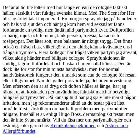
Det är alltid lite lotteri med hur länge en eau de cologne faktiskt
håller, särskilt i vårt fuktiga svenska klimat. Med The Scent for Her
blir jag ärligt talat imponerad. En morgon sprayade jag på handleder
och hals vid sjutiden och när jag kom hem vid sexsnåret fanns
fortfarande en tydlig, men ändå mild parfymdoft kvar. Doftprofilen
är bärig, mjuk och feminin, tänk persika, freesia, kakao och
rosépeppar. Det låter sött, men balansen är riktigt snygg. Det finns
också en fräsch bas, vilket gör att den aldrig känns kvävande ens i
trånga utrymmen. Flera kollegor har frågat vilken parfym jag använt,
vilket aldrig händer med billigare cologne. Sprayfunktionen är
smidig, lagom finfördelad och flaskan har en solid känsla. Den är
dock lite för stor för min minsta handväska, men för normal
handväskstorlek fungerar den utmärkt som eau de cologne för resan
eller till gymmet. När det gäller prisvärde: ja, det är en investering.
Men eftersom den är så dryg och doften håller så länge, har jag
räknat ut att kostnaden per användning faktiskt matchar betydligt
billigare parfymvatten. På känslig hud har jag själv inte märkt någon
irritation, men jag rekommenderar alltid att du testar på ett litet
område först, särskilt om du har haft problem med parfymdofter
tidigare. Innehållet är, enligt Hugo Boss, dermatologiskt testat, men
den är inte Svanenmärkt. Vill du läsa mer om parfymallergier och
testning, kika gärna hos
Kemikalieinspektionen
och
Astma- och
Allergiförbundet
.