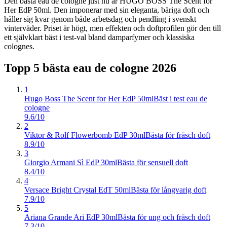
Den bästa eau de cologne just nu är HUGO BOSS The Scent for
Her EdP 50ml. Den imponerar med sin eleganta, bäriga doft och
håller sig kvar genom både arbetsdag och pendling i svenskt
vinterväder. Priset är högt, men effekten och doftprofilen gör den till
ett självklart bäst i test-val bland damparfymer och klassiska
colognes.
Topp 5 bästa
eau de cologne
2026
1
Hugo Boss The Scent for Her EdP 50ml
Bäst i test eau de
cologne
9.6/10
2
Viktor & Rolf Flowerbomb EdP 30ml
Bästa för fräsch doft
8.9/10
3
Giorgio Armani Sì EdP 30ml
Bästa för sensuell doft
8.4/10
4
Versace Bright Crystal EdT 50ml
Bästa för långvarig doft
7.9/10
5
Ariana Grande Ari EdP 30ml
Bästa för ung och fräsch doft
7.3/10