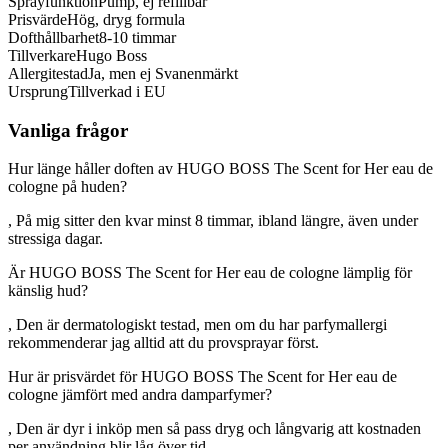
Sprayfunktion
Pump, ej refillbar
Prisvärde
Hög, dryg formula
Dofthållbarhet
8-10 timmar
Tillverkare
Hugo Boss
Allergitestad
Ja, men ej Svanenmärkt
Ursprung
Tillverkad i EU
Vanliga frågor
Hur länge håller doften av HUGO BOSS The Scent for Her eau de
cologne på huden?
, På mig sitter den kvar minst 8 timmar, ibland längre, även under
stressiga dagar.
Är HUGO BOSS The Scent for Her eau de cologne lämplig för
känslig hud?
, Den är dermatologiskt testad, men om du har parfymallergi
rekommenderar jag alltid att du provsprayar först.
Hur är prisvärdet för HUGO BOSS The Scent for Her eau de
cologne jämfört med andra damparfymer?
, Den är dyr i inköp men så pass dryg och långvarig att kostnaden
per användning blir låg över tid.