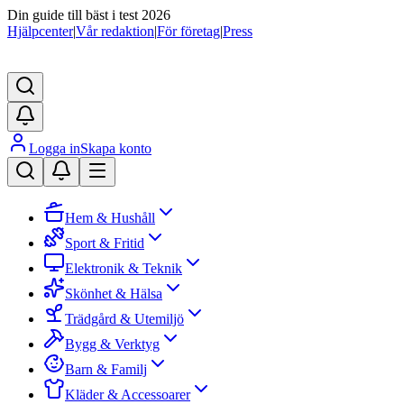
Din guide till bäst i test 2026
Hjälpcenter
|
Vår redaktion
|
För företag
|
Press
Logga in
Skapa konto
Hem & Hushåll
Sport & Fritid
Elektronik & Teknik
Skönhet & Hälsa
Trädgård & Utemiljö
Bygg & Verktyg
Barn & Familj
Kläder & Accessoarer