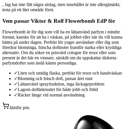
, Jag har inte fått några utslag, men innehållet är inte allergimärkt,
testa på ett litet område först.
Vem passar Viktor & Rolf Flowerbomb EdP för
Flowerbomb är för dig som vill ha en lättanvänd parfym i mindre
format, kanske för att ha i väskan, på jobbet eller när du vill kunna
bättra på under dagen. Perfekt för yngre användare eller dig som
föredrar blommiga, fräscha doftnoter framför starka eller kryddiga
alternativ. Om du söker en prisvärd cologne för resor eller som
present är det här en vinnare, särskilt om du uppskattar diskreta
parfymdofter som ändå känns personliga.
✓
Liten och smidig flaska, perfekt för resor och handväskan
✓
Blommig och fräsch doft, passar året runt
✓
Lättanvänd sprayfunktion, inga läckageproblem
✓
Lagom doftintensitet för både jobb och fritid
✓
Räcker länge vid normal användning
Jämför pris