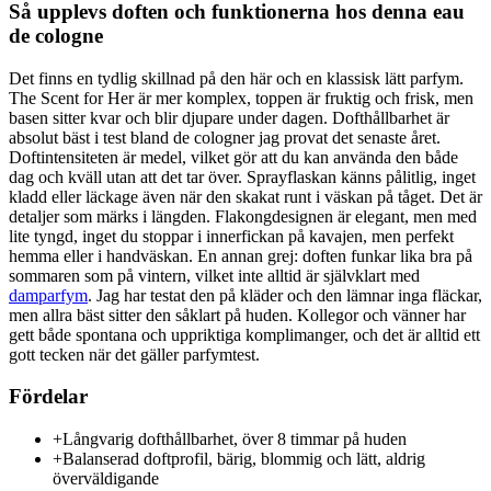
Så upplevs doften och funktionerna hos denna eau
de cologne
Det finns en tydlig skillnad på den här och en klassisk lätt parfym.
The Scent for Her är mer komplex, toppen är fruktig och frisk, men
basen sitter kvar och blir djupare under dagen. Dofthållbarhet är
absolut bäst i test bland de cologner jag provat det senaste året.
Doftintensiteten är medel, vilket gör att du kan använda den både
dag och kväll utan att det tar över. Sprayflaskan känns pålitlig, inget
kladd eller läckage även när den skakat runt i väskan på tåget. Det är
detaljer som märks i längden. Flakongdesignen är elegant, men med
lite tyngd, inget du stoppar i innerfickan på kavajen, men perfekt
hemma eller i handväskan. En annan grej: doften funkar lika bra på
sommaren som på vintern, vilket inte alltid är självklart med
damparfym
. Jag har testat den på kläder och den lämnar inga fläckar,
men allra bäst sitter den såklart på huden. Kollegor och vänner har
gett både spontana och uppriktiga komplimanger, och det är alltid ett
gott tecken när det gäller parfymtest.
Fördelar
+
Långvarig dofthållbarhet, över 8 timmar på huden
+
Balanserad doftprofil, bärig, blommig och lätt, aldrig
överväldigande