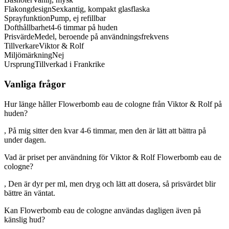
Flakongdesign
Sexkantig, kompakt glasflaska
Sprayfunktion
Pump, ej refillbar
Dofthållbarhet
4-6 timmar på huden
Prisvärde
Medel, beroende på användningsfrekvens
Tillverkare
Viktor & Rolf
Miljömärkning
Nej
Ursprung
Tillverkad i Frankrike
Vanliga frågor
Hur länge håller Flowerbomb eau de cologne från Viktor & Rolf på
huden?
, På mig sitter den kvar 4-6 timmar, men den är lätt att bättra på
under dagen.
Vad är priset per användning för Viktor & Rolf Flowerbomb eau de
cologne?
, Den är dyr per ml, men dryg och lätt att dosera, så prisvärdet blir
bättre än väntat.
Kan Flowerbomb eau de cologne användas dagligen även på
känslig hud?