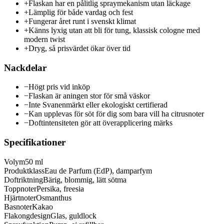
+
Flaskan har en pålitlig spraymekanism utan läckage
+
Lämplig för både vardag och fest
+
Fungerar året runt i svenskt klimat
+
Känns lyxig utan att bli för tung, klassisk cologne med
modern twist
+
Dryg, så prisvärdet ökar över tid
Nackdelar
−
Högt pris vid inköp
−
Flaskan är aningen stor för små väskor
−
Inte Svanenmärkt eller ekologiskt certifierad
−
Kan upplevas för söt för dig som bara vill ha citrusnoter
−
Doftintensiteten gör att överapplicering märks
Specifikationer
Volym
50 ml
Produktklass
Eau de Parfum (EdP), damparfym
Doftriktning
Bärig, blommig, lätt sötma
Toppnoter
Persika, freesia
Hjärtnoter
Osmanthus
Basnoter
Kakao
Flakongdesign
Glas, guldlock