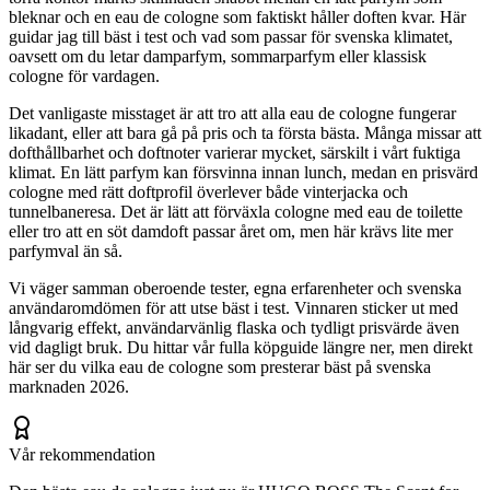
bleknar och en eau de cologne som faktiskt håller doften kvar. Här
guidar jag till bäst i test och vad som passar för svenska klimatet,
oavsett om du letar damparfym, sommarparfym eller klassisk
cologne för vardagen.
Det vanligaste misstaget är att tro att alla eau de cologne fungerar
likadant, eller att bara gå på pris och ta första bästa. Många missar att
dofthållbarhet och doftnoter varierar mycket, särskilt i vårt fuktiga
klimat. En lätt parfym kan försvinna innan lunch, medan en prisvärd
cologne med rätt doftprofil överlever både vinterjacka och
tunnelbaneresa. Det är lätt att förväxla cologne med eau de toilette
eller tro att en söt damdoft passar året om, men här krävs lite mer
parfymval än så.
Vi väger samman oberoende tester, egna erfarenheter och svenska
användaromdömen för att utse bäst i test. Vinnaren sticker ut med
långvarig effekt, användarvänlig flaska och tydligt prisvärde även
vid dagligt bruk. Du hittar vår fulla köpguide längre ner, men direkt
här ser du vilka eau de cologne som presterar bäst på svenska
marknaden 2026.
Vår rekommendation