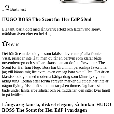
1
Bäst i test
HUGO BOSS The Scent for Her EdP 50ml
Elegant, bärig doft med långvarig effekt och lättanvänd spray,
märkbart även efter en hel dag.
9.6
/ 10
Det här är eau de cologne som faktiskt levererar på alla fronter.
Visst, priset är inte lågt, men du får en parfym som klarar både
novemberregn och småbarnskaos utan att doften försvinner. The
Scent for Her från Hugo Boss har blivit min personliga favorit när
jag vill känna mig lite extra, även om jag bara ska till Ica. Det är en
klassisk cologne med moderna bäriga drag som känns lyxig men
aldrig tung. Redan efter första sprayen märker du att det här inte är
någon flyktig frisk doft som dunstar på en timme. Jag har testat den
både under långa arbetsdagar och på middagar, den sitter kvar långt
in på kvällen.
Långvarig känsla, diskret elegans, så funkar HUGO
BOSS The Scent for Her EdP i vardagen