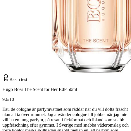
Bäst i test
Hugo Boss The Scent for Her EdP 50ml
9.6/10
Eau de cologne är parfymvattnet som räddar när du vill dofta fräscht
utan att ta över rummet. Jag använder cologne till jobbet när jag inte
vill ha en tung parfym, på resan i fickformat och ibland som snabb
uppfräschning efter gymmet. I Sverige med snabba väderomslag och
torra kontor märks skillnaden snabbt mellan en lätt parfym som