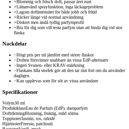
+
Blommig och fräsch doft, passar året runt
+
Lättanvänd sprayfunktion, inga läckageproblem
+
Lagom doftintensitet för både jobb och fritid
+
Räcker länge vid normal användning
+
Diskret men ändå tydlig parfymprofil
+
Bra för dig som vill testa parfym utan att binda dig vid stor
flaska
Nackdelar
−
Högt pris per ml jämfört med större flaskor
−
Doften försvinner snabbare än vissa EdP-alternativ
−
Ingen Svanen- eller KRAV-märkning
−
Flaskans lilla storlek gör att den tar slut fort om du använder
dagligen
−
Kan upplevas som för söt av vissa användare
Specifikationer
Volym
30 ml
Produktklass
Eau de Parfum (EdP), damparfym
Doftriktning
Blommig, fruktig, mild sötma
Toppnoter
Jasmin, ros, orkidé
Hjärtnoter
Freesia, patchouli
Basnoter
Vanilj, mysk