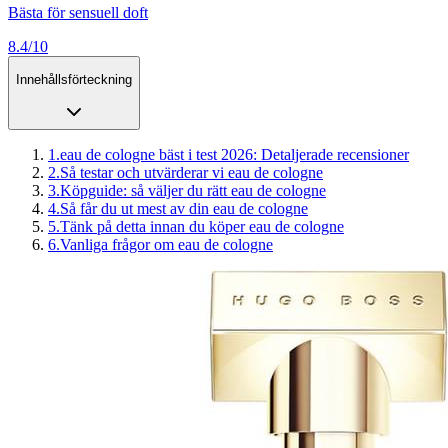
Bästa för sensuell doft
8.4/10
Innehållsförteckning
1
.
eau de cologne bäst i test 2026: Detaljerade recensioner
2
.
Så testar och utvärderar vi eau de cologne
3
.
Köpguide: så väljer du rätt eau de cologne
4
.
Så får du ut mest av din eau de cologne
5
.
Tänk på detta innan du köper eau de cologne
6
.
Vanliga frågor om eau de cologne