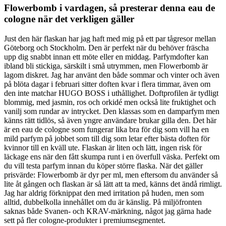
Flowerbomb i vardagen, så presterar denna eau de
cologne när det verkligen gäller
Just den här flaskan har jag haft med mig på ett par tågresor mellan
Göteborg och Stockholm. Den är perfekt när du behöver fräscha
upp dig snabbt innan ett möte eller en middag. Parfymdofter kan
ibland bli stickiga, särskilt i små utrymmen, men Flowerbomb är
lagom diskret. Jag har använt den både sommar och vinter och även
på blöta dagar i februari sitter doften kvar i flera timmar, även om
den inte matchar HUGO BOSS i uthållighet. Doftprofilen är tydligt
blommig, med jasmin, ros och orkidé men också lite fruktighet och
vanilj som rundar av intrycket. Den klassas som en damparfym men
känns rätt tidlös, så även yngre användare brukar gilla den. Det här
är en eau de cologne som fungerar lika bra för dig som vill ha en
mild parfym på jobbet som till dig som letar efter bästa doften för
kvinnor till en kväll ute. Flaskan är liten och lätt, ingen risk för
läckage ens när den fått skumpa runt i en överfull väska. Perfekt om
du vill testa parfym innan du köper större flaska. När det gäller
prisvärde: Flowerbomb är dyr per ml, men eftersom du använder så
lite åt gången och flaskan är så lätt att ta med, känns det ändå rimligt.
Jag har aldrig förknippat den med irritation på huden, men som
alltid, dubbelkolla innehållet om du är känslig. På miljöfronten
saknas både Svanen- och KRAV-märkning, något jag gärna hade
sett på fler cologne-produkter i premiumsegmentet.