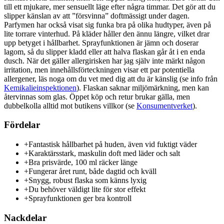
till ett mjukare, mer sensuellt läge efter några timmar. Det gör att du
slipper känslan av att ”försvinna” doftmässigt under dagen.
Parfymen har också visat sig funka bra på olika hudtyper, även på
lite torrare vinterhud. På kläder håller den ännu längre, vilket drar
upp betyget i hållbarhet. Sprayfunktionen är jämn och doserar
lagom, så du slipper kladd eller att halva flaskan går åt i en enda
dusch. När det gäller allergirisken har jag själv inte märkt någon
irritation, men innehållsförteckningen visar ett par potentiella
allergener, läs noga om du vet med dig att du är känslig (se info från
Kemikalieinspektionen
). Flaskan saknar miljömärkning, men kan
återvinnas som glas. Öppet köp och retur brukar gälla, men
dubbelkolla alltid mot butikens villkor (se
Konsumentverket
).
Fördelar
+
Fantastisk hållbarhet på huden, även vid fuktigt väder
+
Karaktärsstark, maskulin doft med läder och salt
+
Bra prisvärde, 100 ml räcker länge
+
Fungerar året runt, både dagtid och kväll
+
Snygg, robust flaska som känns lyxig
+
Du behöver väldigt lite för stor effekt
+
Sprayfunktionen ger bra kontroll
Nackdelar