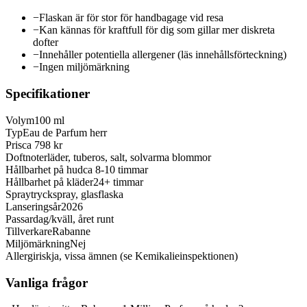
−
Flaskan är för stor för handbagage vid resa
−
Kan kännas för kraftfull för dig som gillar mer diskreta
dofter
−
Innehåller potentiella allergener (läs innehållsförteckning)
−
Ingen miljömärkning
Specifikationer
Volym
100 ml
Typ
Eau de Parfum herr
Pris
ca 798 kr
Doftnoter
läder, tuberos, salt, solvarma blommor
Hållbarhet på hud
ca 8-10 timmar
Hållbarhet på kläder
24+ timmar
Spray
tryckspray, glasflaska
Lanseringsår
2026
Passar
dag/kväll, året runt
Tillverkare
Rabanne
Miljömärkning
Nej
Allergirisk
ja, vissa ämnen (se Kemikalieinspektionen)
Vanliga frågor