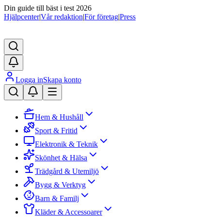
Din guide till bäst i test 2026
Hjälpcenter
|
Vår redaktion
|
För företag
|
Press
Logga in
Skapa konto
Hem & Hushåll
Sport & Fritid
Elektronik & Teknik
Skönhet & Hälsa
Trädgård & Utemiljö
Bygg & Verktyg
Barn & Familj
Kläder & Accessoarer