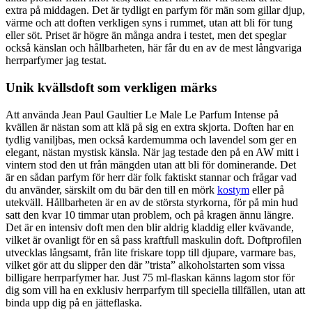
extra på middagen. Det är tydligt en parfym för män som gillar djup,
värme och att doften verkligen syns i rummet, utan att bli för tung
eller söt. Priset är högre än många andra i testet, men det speglar
också känslan och hållbarheten, här får du en av de mest långvariga
herrparfymer jag testat.
Unik kvällsdoft som verkligen märks
Att använda Jean Paul Gaultier Le Male Le Parfum Intense på
kvällen är nästan som att klä på sig en extra skjorta. Doften har en
tydlig vaniljbas, men också kardemumma och lavendel som ger en
elegant, nästan mystisk känsla. När jag testade den på en AW mitt i
vintern stod den ut från mängden utan att bli för dominerande. Det
är en sådan parfym för herr där folk faktiskt stannar och frågar vad
du använder, särskilt om du bär den till en mörk
kostym
eller på
utekväll. Hållbarheten är en av de största styrkorna, för på min hud
satt den kvar 10 timmar utan problem, och på kragen ännu längre.
Det är en intensiv doft men den blir aldrig kladdig eller kvävande,
vilket är ovanligt för en så pass kraftfull maskulin doft. Doftprofilen
utvecklas långsamt, från lite friskare topp till djupare, varmare bas,
vilket gör att du slipper den där ”trista” alkoholstarten som vissa
billigare herrparfymer har. Just 75 ml-flaskan känns lagom stor för
dig som vill ha en exklusiv herrparfym till speciella tillfällen, utan att
binda upp dig på en jätteflaska.