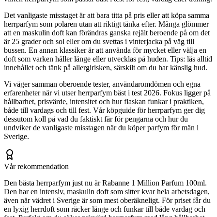
Det vanligaste misstaget är att bara titta på pris eller att köpa samma
herrparfym som polaren utan att riktigt tänka efter. Många glömmer
att en maskulin doft kan förändras ganska rejält beroende på om det
är 25 grader och sol eller om du svettas i vinterjacka på väg till
bussen. En annan klassiker är att använda för mycket eller välja en
doft som varken håller länge eller utvecklas på huden. Tips: läs alltid
innehållet och tänk på allergirisken, särskilt om du har känslig hud.
Vi väger samman oberoende tester, användaromdömen och egna
erfarenheter när vi utser herrparfym bäst i test 2026. Fokus ligger på
hållbarhet, prisvärde, intensitet och hur flaskan funkar i praktiken,
både till vardags och till fest. Vår köpguide för herrparfym ger dig
dessutom koll på vad du faktiskt får för pengarna och hur du
undviker de vanligaste misstagen när du köper parfym för män i
Sverige.
Vår rekommendation
Den bästa herrparfym just nu är Rabanne 1 Million Parfum 100ml.
Den har en intensiv, maskulin doft som sitter kvar hela arbetsdagen,
även när vädret i Sverige är som mest oberäkneligt. För priset får du
en lyxig herrdoft som räcker länge och funkar till både vardag och