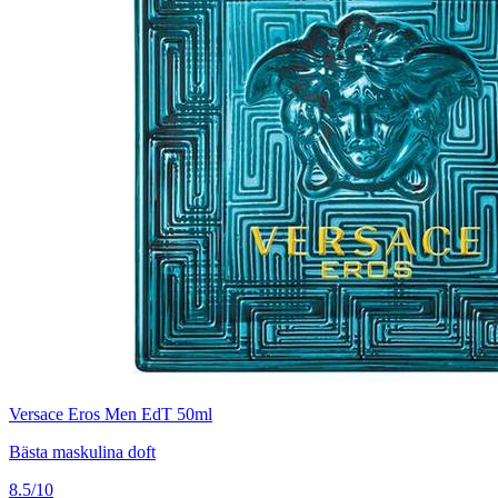
Versace Eros Men EdT 50ml
Bästa maskulina doft
8.5/10