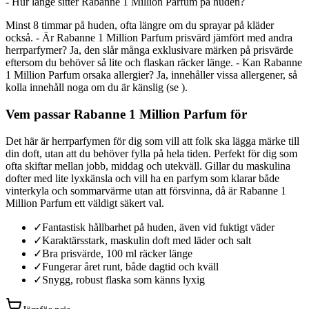
- Hur länge sitter Rabanne 1 Million Parfum på huden?
Minst 8 timmar på huden, ofta längre om du sprayar på kläder
också. - Är Rabanne 1 Million Parfum prisvärd jämfört med andra
herrparfymer? Ja, den slår många exklusivare märken på prisvärde
eftersom du behöver så lite och flaskan räcker länge. - Kan Rabanne
1 Million Parfum orsaka allergier? Ja, innehåller vissa allergener, så
kolla innehåll noga om du är känslig (se ).
Vem passar Rabanne 1 Million Parfum för
Det här är herrparfymen för dig som vill att folk ska lägga märke till
din doft, utan att du behöver fylla på hela tiden. Perfekt för dig som
ofta skiftar mellan jobb, middag och utekväll. Gillar du maskulina
dofter med lite lyxkänsla och vill ha en parfym som klarar både
vinterkyla och sommarvärme utan att försvinna, då är Rabanne 1
Million Parfum ett väldigt säkert val.
✓
Fantastisk hållbarhet på huden, även vid fuktigt väder
✓
Karaktärsstark, maskulin doft med läder och salt
✓
Bra prisvärde, 100 ml räcker länge
✓
Fungerar året runt, både dagtid och kväll
✓
Snygg, robust flaska som känns lyxig