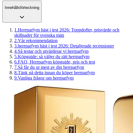
Innehållsförteckning
1
.
Herrparfym bäst i test 2026: Toppdofter, prisvärde och
skillnader för svenska män
2
.
Vår rekommendation
3
.
herrparfym bäst i test 2026: Detaljerade recensioner
4
.
Så testar och utvärderar vi herrparfym
5
.
Köpguide: så väljer du rätt herrparfym
6
.
FAQ, Herrparfym köpguide, pris och test
7
.
Så får du ut mest av din herrparfym
8
.
Tänk på detta innan du köper herrparfym
9
.
Vanliga frågor om herrparfym