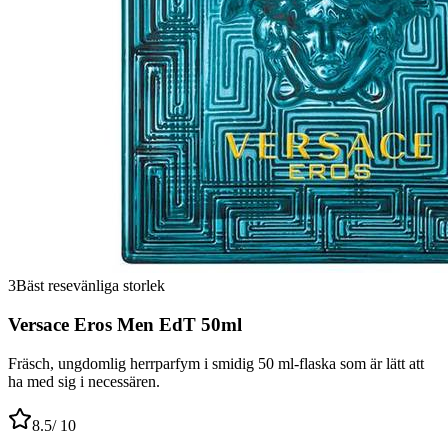
3
Bäst resevänliga storlek
Versace Eros Men EdT 50ml
Fräsch, ungdomlig herrparfym i smidig 50 ml-flaska som är lätt att
ha med sig i necessären.
8.5
/ 10