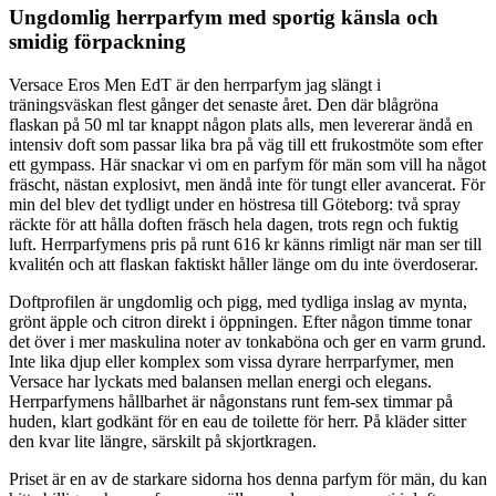
Ungdomlig herrparfym med sportig känsla och
smidig förpackning
Versace Eros Men EdT är den herrparfym jag slängt i
träningsväskan flest gånger det senaste året. Den där blågröna
flaskan på 50 ml tar knappt någon plats alls, men levererar ändå en
intensiv doft som passar lika bra på väg till ett frukostmöte som efter
ett gympass. Här snackar vi om en parfym för män som vill ha något
fräscht, nästan explosivt, men ändå inte för tungt eller avancerat. För
min del blev det tydligt under en höstresa till Göteborg: två spray
räckte för att hålla doften fräsch hela dagen, trots regn och fuktig
luft. Herrparfymens pris på runt 616 kr känns rimligt när man ser till
kvalitén och att flaskan faktiskt håller länge om du inte överdoserar.
Doftprofilen är ungdomlig och pigg, med tydliga inslag av mynta,
grönt äpple och citron direkt i öppningen. Efter någon timme tonar
det över i mer maskulina noter av tonkaböna och ger en varm grund.
Inte lika djup eller komplex som vissa dyrare herrparfymer, men
Versace har lyckats med balansen mellan energi och elegans.
Herrparfymens hållbarhet är någonstans runt fem-sex timmar på
huden, klart godkänt för en eau de toilette för herr. På kläder sitter
den kvar lite längre, särskilt på skjortkragen.
Priset är en av de starkare sidorna hos denna parfym för män, du kan