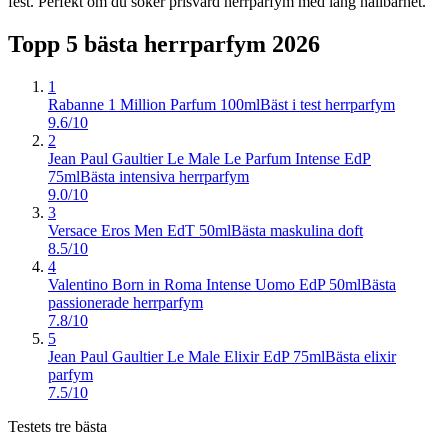
fest. Perfekt om du söker prisvärd herrparfym med lång hållbarhet.
Topp 5 bästa
herrparfym
2026
1
Rabanne 1 Million Parfum 100ml
Bäst i test herrparfym
9.6/10
2
Jean Paul Gaultier Le Male Le Parfum Intense EdP
75ml
Bästa intensiva herrparfym
9.0/10
3
Versace Eros Men EdT 50ml
Bästa maskulina doft
8.5/10
4
Valentino Born in Roma Intense Uomo EdP 50ml
Bästa
passionerade herrparfym
7.8/10
5
Jean Paul Gaultier Le Male Elixir EdP 75ml
Bästa elixir
parfym
7.5/10
Testets tre bästa