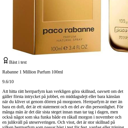
Bäst i test
Rabanne 1 Million Parfum 100ml
9.6/10
Att hitta rätt herrparfym kan verkligen göra skillnad, oavsett om det
gäller första intrycket på jobbet, en middagsdejt eller bara känslan
när du kliver ut genom dörren på morgonen. Herrparfym är mer än
bara en doft, det är ett statement och en del av din personlighet. För
många män är det där sista steget innan man tar tag i dagen, men
också något som ska funka både en råkall morgon i november och
en julikväll på uteserveringen. Och visst, det är stor skillnad på
vilken herrparfym som passar bäst i test för fest, vardag eller träning.