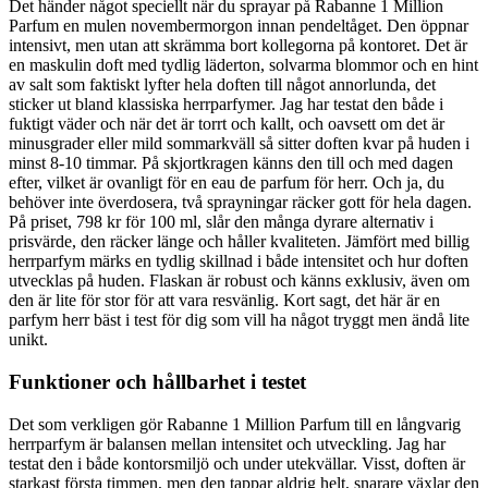
Det händer något speciellt när du sprayar på Rabanne 1 Million
Parfum en mulen novembermorgon innan pendeltåget. Den öppnar
intensivt, men utan att skrämma bort kollegorna på kontoret. Det är
en maskulin doft med tydlig läderton, solvarma blommor och en hint
av salt som faktiskt lyfter hela doften till något annorlunda, det
sticker ut bland klassiska herrparfymer. Jag har testat den både i
fuktigt väder och när det är torrt och kallt, och oavsett om det är
minusgrader eller mild sommarkväll så sitter doften kvar på huden i
minst 8-10 timmar. På skjortkragen känns den till och med dagen
efter, vilket är ovanligt för en eau de parfum för herr. Och ja, du
behöver inte överdosera, två sprayningar räcker gott för hela dagen.
På priset, 798 kr för 100 ml, slår den många dyrare alternativ i
prisvärde, den räcker länge och håller kvaliteten. Jämfört med billig
herrparfym märks en tydlig skillnad i både intensitet och hur doften
utvecklas på huden. Flaskan är robust och känns exklusiv, även om
den är lite för stor för att vara resvänlig. Kort sagt, det här är en
parfym herr bäst i test för dig som vill ha något tryggt men ändå lite
unikt.
Funktioner och hållbarhet i testet
Det som verkligen gör Rabanne 1 Million Parfum till en långvarig
herrparfym är balansen mellan intensitet och utveckling. Jag har
testat den i både kontorsmiljö och under utekvällar. Visst, doften är
starkast första timmen, men den tappar aldrig helt, snarare växlar den