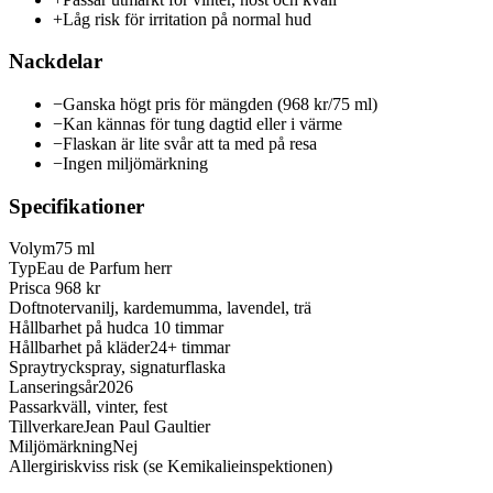
+
Låg risk för irritation på normal hud
Nackdelar
−
Ganska högt pris för mängden (968 kr/75 ml)
−
Kan kännas för tung dagtid eller i värme
−
Flaskan är lite svår att ta med på resa
−
Ingen miljömärkning
Specifikationer
Volym
75 ml
Typ
Eau de Parfum herr
Pris
ca 968 kr
Doftnoter
vanilj, kardemumma, lavendel, trä
Hållbarhet på hud
ca 10 timmar
Hållbarhet på kläder
24+ timmar
Spray
tryckspray, signaturflaska
Lanseringsår
2026
Passar
kväll, vinter, fest
Tillverkare
Jean Paul Gaultier
Miljömärkning
Nej
Allergirisk
viss risk (se Kemikalieinspektionen)