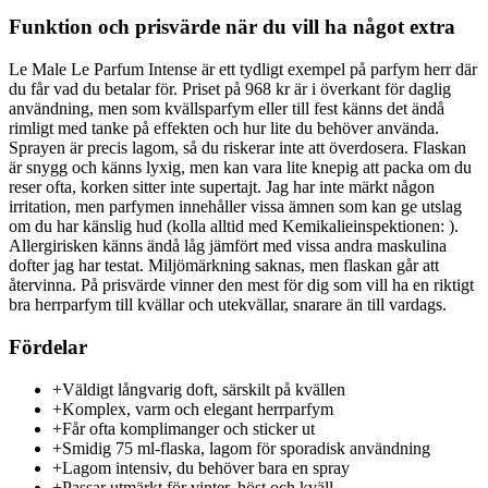
Funktion och prisvärde när du vill ha något extra
Le Male Le Parfum Intense är ett tydligt exempel på parfym herr där
du får vad du betalar för. Priset på 968 kr är i överkant för daglig
användning, men som kvällsparfym eller till fest känns det ändå
rimligt med tanke på effekten och hur lite du behöver använda.
Sprayen är precis lagom, så du riskerar inte att överdosera. Flaskan
är snygg och känns lyxig, men kan vara lite knepig att packa om du
reser ofta, korken sitter inte supertajt. Jag har inte märkt någon
irritation, men parfymen innehåller vissa ämnen som kan ge utslag
om du har känslig hud (kolla alltid med Kemikalieinspektionen: ).
Allergirisken känns ändå låg jämfört med vissa andra maskulina
dofter jag har testat. Miljömärkning saknas, men flaskan går att
återvinna. På prisvärde vinner den mest för dig som vill ha en riktigt
bra herrparfym till kvällar och utekvällar, snarare än till vardags.
Fördelar
+
Väldigt långvarig doft, särskilt på kvällen
+
Komplex, varm och elegant herrparfym
+
Får ofta komplimanger och sticker ut
+
Smidig 75 ml-flaska, lagom för sporadisk användning
+
Lagom intensiv, du behöver bara en spray
+
Passar utmärkt för vinter, höst och kväll