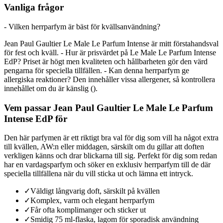
Vanliga frågor
- Vilken herrparfym är bäst för kvällsanvändning?
Jean Paul Gaultier Le Male Le Parfum Intense är mitt förstahandsval
för fest och kväll. - Hur är prisvärdet på Le Male Le Parfum Intense
EdP? Priset är högt men kvaliteten och hållbarheten gör den värd
pengarna för speciella tillfällen. - Kan denna herrparfym ge
allergiska reaktioner? Den innehåller vissa allergener, så kontrollera
innehållet om du är känslig ().
Vem passar Jean Paul Gaultier Le Male Le Parfum
Intense EdP för
Den här parfymen är ett riktigt bra val för dig som vill ha något extra
till kvällen, AW:n eller middagen, särskilt om du gillar att doften
verkligen känns och drar blickarna till sig. Perfekt för dig som redan
har en vardagsparfym och söker en exklusiv herrparfym till de där
speciella tillfällena när du vill sticka ut och lämna ett intryck.
✓
Väldigt långvarig doft, särskilt på kvällen
✓
Komplex, varm och elegant herrparfym
✓
Får ofta komplimanger och sticker ut
✓
Smidig 75 ml-flaska, lagom för sporadisk användning