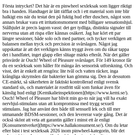
Första intrycket? Det här är en pinwheel sexleksak som ligger riktigt
bra i handen. Handtaget är lätt räfflat och i ett material som inte blir
halkigt ens när du testat den på fuktig hud efter duschen, något som
annars brukar vara ett irritationsmoment med billigare sensationshjul.
Stålhjulet är precis lagom vasst: det ger tydliga, distinkta signaler till
nerverna utan att rispa eller kännas osäkert. Jag har kört ett par
längre sessioner, både solo och med partner, och tycker verkligen att
balansen mellan tryck och precision är svårslagen. Något jag
uppskattar är att det verkligen känns tryggt även om du råkar tappa
det i handfatet, inget glapp eller slitage märks efteråt. När det gäller
prisvärde är Ouch! Wheel of Pleasure svårslaget. För 149 kronor får
du en sexleksak som håller för många års sensorisk utforskning. Och
visst, det är enkelt att rengöra: lite tvål och vatten räcker, inga
krångliga skrymslen där bakterier kan gömma sig. Den är dessutom
CE-märkt, så säkerheten är faktiskt kontrollerad enligt svensk
standard sis, och materialet är rostfritt stål som funkar även för
känslig hud enligt [Kemikalieinspektionen](https://www.kemi.se/).
Ouch! Wheel of Pleasure har blivit min go-to när jag vill ha exakt
nervhjul-stimulans utan att kompromissa med trygg sexuell
stimulans. Jag har använt den både till sensuell lek och till mer
utmanande BDSM-sessioner, och den levererar varje gång. Det är
också skönt att veta att garantin gäller i minst ett år enligt
[Konsumentverket](https://www.hallakonsument.se/). Om du letar
efter bäst i test sexleksak 2026 inom pinwheel-kategorin, blir det