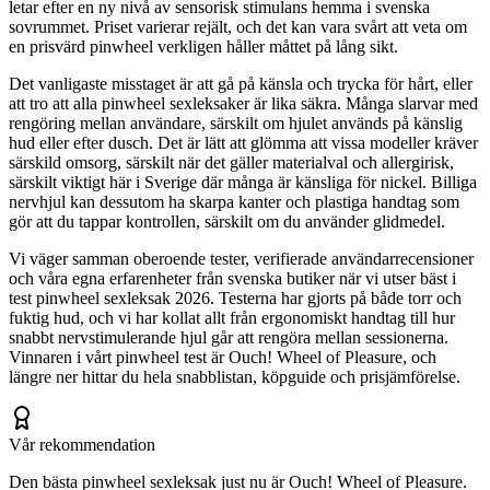
letar efter en ny nivå av sensorisk stimulans hemma i svenska
sovrummet. Priset varierar rejält, och det kan vara svårt att veta om
en prisvärd pinwheel verkligen håller måttet på lång sikt.
Det vanligaste misstaget är att gå på känsla och trycka för hårt, eller
att tro att alla pinwheel sexleksaker är lika säkra. Många slarvar med
rengöring mellan användare, särskilt om hjulet används på känslig
hud eller efter dusch. Det är lätt att glömma att vissa modeller kräver
särskild omsorg, särskilt när det gäller materialval och allergirisk,
särskilt viktigt här i Sverige där många är känsliga för nickel. Billiga
nervhjul kan dessutom ha skarpa kanter och plastiga handtag som
gör att du tappar kontrollen, särskilt om du använder glidmedel.
Vi väger samman oberoende tester, verifierade användarrecensioner
och våra egna erfarenheter från svenska butiker när vi utser bäst i
test pinwheel sexleksak 2026. Testerna har gjorts på både torr och
fuktig hud, och vi har kollat allt från ergonomiskt handtag till hur
snabbt nervstimulerande hjul går att rengöra mellan sessionerna.
Vinnaren i vårt pinwheel test är Ouch! Wheel of Pleasure, och
längre ner hittar du hela snabblistan, köpguide och prisjämförelse.
Vår rekommendation
Den bästa pinwheel sexleksak just nu är Ouch! Wheel of Pleasure.