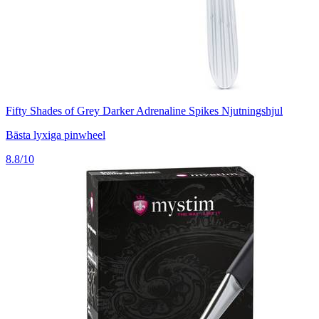
Fifty Shades of Grey Darker Adrenaline Spikes Njutningshjul
Bästa lyxiga pinwheel
8.8/10