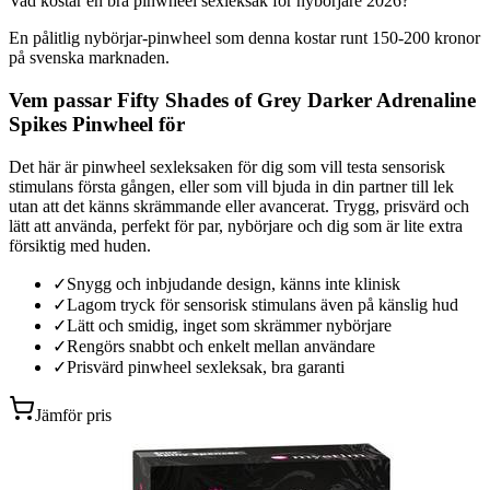
Vad kostar en bra pinwheel sexleksak för nybörjare 2026?
En pålitlig nybörjar-pinwheel som denna kostar runt 150-200 kronor
på svenska marknaden.
Vem passar Fifty Shades of Grey Darker Adrenaline
Spikes Pinwheel för
Det här är pinwheel sexleksaken för dig som vill testa sensorisk
stimulans första gången, eller som vill bjuda in din partner till lek
utan att det känns skrämmande eller avancerat. Trygg, prisvärd och
lätt att använda, perfekt för par, nybörjare och dig som är lite extra
försiktig med huden.
✓
Snygg och inbjudande design, känns inte klinisk
✓
Lagom tryck för sensorisk stimulans även på känslig hud
✓
Lätt och smidig, inget som skrämmer nybörjare
✓
Rengörs snabbt och enkelt mellan användare
✓
Prisvärd pinwheel sexleksak, bra garanti
Jämför pris