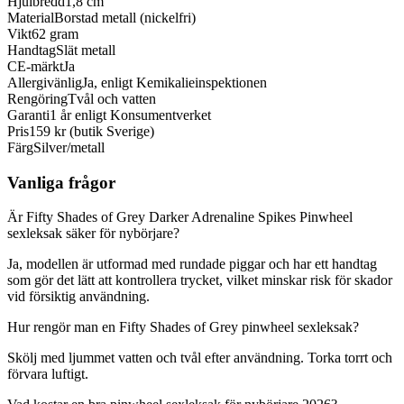
Hjulbredd
1,8 cm
Material
Borstad metall (nickelfri)
Vikt
62 gram
Handtag
Slät metall
CE-märkt
Ja
Allergivänlig
Ja, enligt Kemikalieinspektionen
Rengöring
Tvål och vatten
Garanti
1 år enligt Konsumentverket
Pris
159 kr (butik Sverige)
Färg
Silver/metall
Vanliga frågor
Är Fifty Shades of Grey Darker Adrenaline Spikes Pinwheel
sexleksak säker för nybörjare?
Ja, modellen är utformad med rundade piggar och har ett handtag
som gör det lätt att kontrollera trycket, vilket minskar risk för skador
vid försiktig användning.
Hur rengör man en Fifty Shades of Grey pinwheel sexleksak?
Skölj med ljummet vatten och tvål efter användning. Torka torrt och
förvara luftigt.