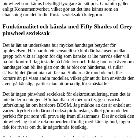
pinwheel som känns betydligt lyxigare än sitt pris. Garantin gäller
enligt Konsumentverket, vilket gör att det inte känns som en
chansning om det är din första sexleksak i kategorin.
Funktionalitet och känsla med Fifty Shades of Grey
pinwheel sexleksak
Det är lätt att underskatta hur mycket handtaget betyder för
upplevelsen. Här har du ett sensuellt sexhjul där balansen mellan
grepp och vikt är lagom för dig som kanske är lite nervös eller vill
ha full kontroll. Jag testade på både torr och fuktig hud och även om
handtaget kan bli lite glatt om du är blöt om händerna, så rullar
själva hjulet jämnt utan att fastna. Spikarna är rundade och lite
kortare än på vissa andra modeller, vilket gör att du kan använda den
även på känsliga partier utan att oroa dig för småskador.
Det är ingen pinwheel sexleksak för elektrostimulering, men det är
inte heller meningen. Här handlar det mer om trygg sensorisk
utforskning än om hardcore BDSM. Jag märkte att det är enkelt att
variera trycket och därmed också pirrkänslan, vilket gör modellen
perfekt för par som vill prova sig fram tillsammans. Det är också den
pinwheel jag skulle rekommendera för dig med känslig hud, ingen
risk för rivsår om du är någorlunda försiktig.