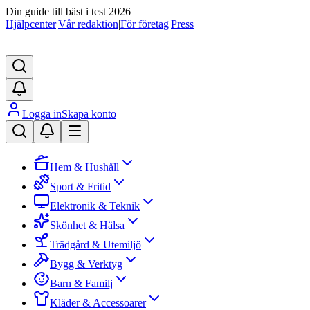
Din guide till bäst i test 2026
Hjälpcenter
|
Vår redaktion
|
För företag
|
Press
Logga in
Skapa konto
Hem & Hushåll
Sport & Fritid
Elektronik & Teknik
Skönhet & Hälsa
Trädgård & Utemiljö
Bygg & Verktyg
Barn & Familj
Kläder & Accessoarer