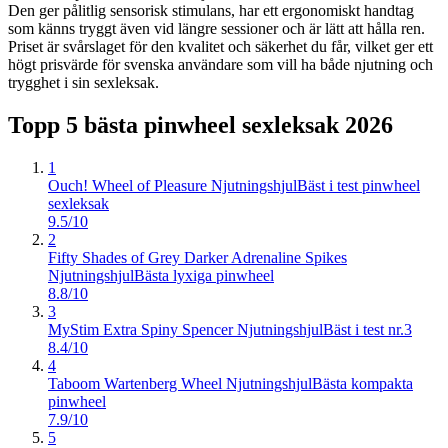
Den ger pålitlig sensorisk stimulans, har ett ergonomiskt handtag
som känns tryggt även vid längre sessioner och är lätt att hålla ren.
Priset är svårslaget för den kvalitet och säkerhet du får, vilket ger ett
högt prisvärde för svenska användare som vill ha både njutning och
trygghet i sin sexleksak.
Topp 5 bästa
pinwheel sexleksak
2026
1
Ouch! Wheel of Pleasure Njutningshjul
Bäst i test pinwheel
sexleksak
9.5/10
2
Fifty Shades of Grey Darker Adrenaline Spikes
Njutningshjul
Bästa lyxiga pinwheel
8.8/10
3
MyStim Extra Spiny Spencer Njutningshjul
Bäst i test nr.3
8.4/10
4
Taboom Wartenberg Wheel Njutningshjul
Bästa kompakta
pinwheel
7.9/10
5