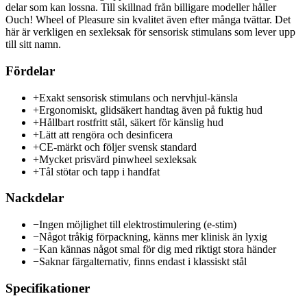
delar som kan lossna. Till skillnad från billigare modeller håller
Ouch! Wheel of Pleasure sin kvalitet även efter många tvättar. Det
här är verkligen en sexleksak för sensorisk stimulans som lever upp
till sitt namn.
Fördelar
+
Exakt sensorisk stimulans och nervhjul-känsla
+
Ergonomiskt, glidsäkert handtag även på fuktig hud
+
Hållbart rostfritt stål, säkert för känslig hud
+
Lätt att rengöra och desinficera
+
CE-märkt och följer svensk standard
+
Mycket prisvärd pinwheel sexleksak
+
Tål stötar och tapp i handfat
Nackdelar
−
Ingen möjlighet till elektrostimulering (e-stim)
−
Något tråkig förpackning, känns mer klinisk än lyxig
−
Kan kännas något smal för dig med riktigt stora händer
−
Saknar färgalternativ, finns endast i klassiskt stål
Specifikationer