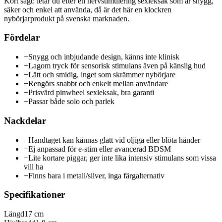
Kort sagt: letar du efter en nervstimulering sexleksak som är snygg,
säker och enkel att använda, då är det här en klockren
nybörjarprodukt på svenska marknaden.
Fördelar
+
Snygg och inbjudande design, känns inte klinisk
+
Lagom tryck för sensorisk stimulans även på känslig hud
+
Lätt och smidig, inget som skrämmer nybörjare
+
Rengörs snabbt och enkelt mellan användare
+
Prisvärd pinwheel sexleksak, bra garanti
+
Passar både solo och parlek
Nackdelar
−
Handtaget kan kännas glatt vid oljiga eller blöta händer
−
Ej anpassad för e-stim eller avancerad BDSM
−
Lite kortare piggar, ger inte lika intensiv stimulans som vissa
vill ha
−
Finns bara i metall/silver, inga färgalternativ
Specifikationer
Längd
17 cm