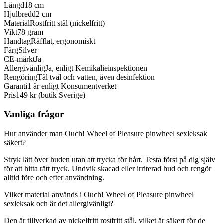
Längd
18 cm
Hjulbredd
2 cm
Material
Rostfritt stål (nickelfritt)
Vikt
78 gram
Handtag
Räfflat, ergonomiskt
Färg
Silver
CE-märkt
Ja
Allergivänlig
Ja, enligt Kemikalieinspektionen
Rengöring
Tål tvål och vatten, även desinfektion
Garanti
1 år enligt Konsumentverket
Pris
149 kr (butik Sverige)
Vanliga frågor
Hur använder man Ouch! Wheel of Pleasure pinwheel sexleksak
säkert?
Stryk lätt över huden utan att trycka för hårt. Testa först på dig själv
för att hitta rätt tryck. Undvik skadad eller irriterad hud och rengör
alltid före och efter användning.
Vilket material används i Ouch! Wheel of Pleasure pinwheel
sexleksak och är det allergivänligt?
Den är tillverkad av nickelfritt rostfritt stål, vilket är säkert för de