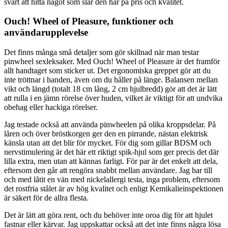
svårt att hitta något som slår den här på pris och kvalitet.
Ouch! Wheel of Pleasure, funktioner och
användarupplevelse
Det finns många små detaljer som gör skillnad när man testar
pinwheel sexleksaker. Med Ouch! Wheel of Pleasure är det framför
allt handtaget som sticker ut. Det ergonomiska greppet gör att du
inte tröttnar i handen, även om du håller på länge. Balansen mellan
vikt och längd (totalt 18 cm lång, 2 cm hjulbredd) gör att det är lätt
att rulla i en jämn rörelse över huden, vilket är viktigt för att undvika
obehag eller hackiga rörelser.
Jag testade också att använda pinwheelen på olika kroppsdelar. På
låren och över bröstkorgen ger den en pirrande, nästan elektrisk
känsla utan att det blir för mycket. För dig som gillar BDSM och
nervstimulering är det här ett riktigt spik-hjul som ger precis det där
lilla extra, men utan att kännas farligt. För par är det enkelt att dela,
eftersom den går att rengöra snabbt mellan användare. Jag har till
och med låtit en vän med nickelallergi testa, inga problem, eftersom
det rostfria stålet är av hög kvalitet och enligt Kemikalieinspektionen
är säkert för de allra flesta.
Det är lätt att göra rent, och du behöver inte oroa dig för att hjulet
fastnar eller kärvar. Jag uppskattar också att det inte finns några lösa