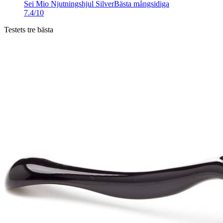
Sei Mio Njutningshjul Silver
Bästa mångsidiga
7.4/10
Testets tre bästa