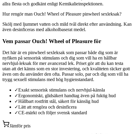
allra flesta och godkänt enligt Kemikalieinspektionen.
Hur rengör man Ouch! Wheel of Pleasure pinwheel sexleksak?
Skölj med ljummet vatten och mild tvål direkt efter användning. Kan
även desinficeras med alkoholbaserat medel.
Vem passar Ouch! Wheel of Pleasure för
Det här är en pinwheel sexleksak som passar både dig som är
nyfiken på sensorisk stimulans och dig som vill ha en hållbar
nervhjul-leksak för mer avancerad lek. Priset gör att du kan testa
utan att det känns som en stor investering, och kvaliteten räcker gott
även om du använder den ofta. Passar solo, par och dig som vill ha
trygg sexuell stimulans med hög hygienstandard.
✓
Exakt sensorisk stimulans och nervhjul-känsla
✓
Ergonomiskt, glidsäkert handtag även på fuktig hud
✓
Hållbart rostfritt stål, säkert för känslig hud
✓
Lätt att rengöra och desinficera
✓
CE-märkt och följer svensk standard
Jämför pris