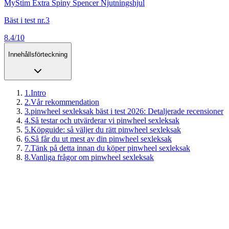
MyStim Extra Spiny Spencer Njutningshjul
Bäst i test nr.3
8.4/10
Innehållsförteckning
1
.
Intro
2
.
Vår rekommendation
3
.
pinwheel sexleksak bäst i test 2026: Detaljerade recensioner
4
.
Så testar och utvärderar vi pinwheel sexleksak
5
.
Köpguide: så väljer du rätt pinwheel sexleksak
6
.
Så får du ut mest av din pinwheel sexleksak
7
.
Tänk på detta innan du köper pinwheel sexleksak
8
.
Vanliga frågor om pinwheel sexleksak