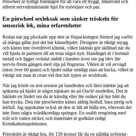
Pinwheel är tydligt framtagen för att vara ett tryggt, lättanvänt och
stilrent nervstimulerande hjul för nybörjare och par.
En pinwheel sexleksak som sänker tröskeln för
sensorisk lek, mina erfarenheter
Redan när jag plockade upp den ur förpackningen förstod jag varför
så många gillar just det här känselhjulet. Designen är riktigt snygg
och känns inte överdrivet klinisk, vilket faktiskt gör skillnad när du
vill bjuda in partnern till att testa något nytt. Handtaget är i borstad
metall och ligger oväntat stabilt i handen även om jag blev lite
nervös första gången med olja på fingrarna. Vikten är väl avvägd
(strax över 60 gram) och hjulet rullar smidigt utan att hacka, vilket är
viktigt när man är ovan vid den här typen av sexleksak.
När jag körde en test-session på handleden och låret märkte jag att
spikarna på hjulet är något mjukare än på Ouch!-modellen. Det är
faktiskt en fördel om du är känslig eller lite osäker på hur hårt du
kan trycka. Den här pinwheelen känns aldrig hotfull, bara pirrig och
lekfull. Jag uppskattar också att den är lätt att hålla ren, eftersom det
inte finns några svåråtkomliga springor. En snabb rengöring med
tvål och vatten räcker, och materialet är godkänt enligt
Kemikalieinspektionen.
Prisvärdet är riktigt bra, för 159 kronor får du en pålitlig nybörjar-