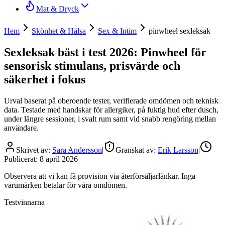
Mat & Dryck
Hem
Skönhet & Hälsa
Sex & Intim
pinwheel sexleksak
Sexleksak bäst i test 2026: Pinwheel för
sensorisk stimulans, prisvärde och
säkerhet i fokus
Urval baserat på oberoende tester, verifierade omdömen och teknisk
data. Testade med handskar för allergiker, på fuktig hud efter dusch,
under längre sessioner, i svalt rum samt vid snabb rengöring mellan
användare.
Skrivet av:
Sara Andersson
|
Granskat av:
Erik Larsson
|
Publicerat:
8 april 2026
Observera att vi kan få provision via återförsäljarlänkar. Inga
varumärken betalar för våra omdömen.
Testvinnarna