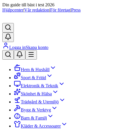
Din guide till bäst i test 2026
Hjälpcenter
|
Vår redaktion
|
För företag
|
Press
Logga in
Skapa konto
Hem & Hushåll
Sport & Fritid
Elektronik & Teknik
Skönhet & Hälsa
Trädgård & Utemiljö
Bygg & Verktyg
Barn & Familj
Kläder & Accessoarer