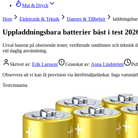
Mat & Dryck
Hem
Elektronik & Teknik
Datorer & Tillbehör
laddningsbart
Uppladdningsbara batterier bäst i test 2026
Urval baserat på oberoende tester, verifierade omdömen och teknisk da
vid daglig användning.
Skrivet av:
Erik Larsson
|
Granskat av:
Anna Lindström
|
Pub
Observera att vi kan få provision via återförsäljarlänkar. Inga varum
Testvinnarna