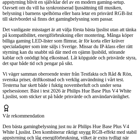
appstyrning blivit en självklar del av en modern gaming-setup.
Oavsett om du vill ha synkroniserad ljussättning till musiken,
belysning i barnens spelhörna eller bara letar en prisvärd RGB-list
till skrivbordet så finns det gamingbelysning som passar.
Det vanligaste misstaget är att välja första bästa ljuslist utan att tänka
på kompatibilitet, energiförbrukning eller montering. Många köper
billiga gaming LED-lister som flimrar, är för korta eller kräver
specialadapter som inte säljs i Sverige. Missar du IP-klass eller rätt
styrning kan du snabbt stå där med en ojämn ljusbild, störande
kablar och onödigt hög elkostnad. Låt köpguide och prisvärde styra,
det spar både tid och pengar på sikt.
Vi väger samman oberoende tester från Testfakta och Råd & Rön,
svenska priser, driftkostnad och verklig användning i vårt test.
Testerna har skett både i fuktig novemberluft och under sena
spelsessioner. Bäst i test 2026 är Philips Hue Base Plus V4 White
Ljuslist, som sticker ut på både prisvärde och användarvänlighet.
Vår rekommendation
Den bästa gamingbelysning just nu är Philips Hue Base Plus V4
White Ljuslist. Den kombinerar riktigt snygg RGB-effekt med stabil
appstyrning och låg energiförbrukning, vilket är extra tydligt när