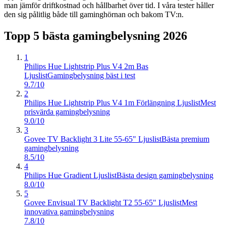
man jämför driftkostnad och hållbarhet över tid. I våra tester håller
den sig pålitlig både till gaminghörnan och bakom TV:n.
Topp 5 bästa
gamingbelysning
2026
1
Philips Hue Lightstrip Plus V4 2m Bas
Ljuslist
Gamingbelysning bäst i test
9.7/10
2
Philips Hue Lightstrip Plus V4 1m Förlängning Ljuslist
Mest
prisvärda gamingbelysning
9.0/10
3
Govee TV Backlight 3 Lite 55-65" Ljuslist
Bästa premium
gamingbelysning
8.5/10
4
Philips Hue Gradient Ljuslist
Bästa design gamingbelysning
8.0/10
5
Govee Envisual TV Backlight T2 55-65" Ljuslist
Mest
innovativa gamingbelysning
7.8/10