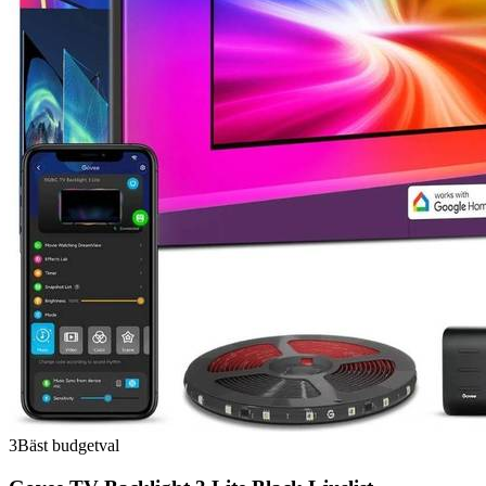
3
Bäst budgetval