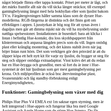
något började flimra eller tappa kontakt. Priset per meter är lågt, och
det märks framför allt när du vill täcka längre sträckor, till exempel
gamingbelysning längst med hela bokhyllan eller som ljuslist bakom
TV:n. Färgåtergivningen håller samma klass som de dyrare Hue-
modellerna. RGB-färgerna är distinkta och det finns gott om
effektlägen i appen. Ljusstyrkan är hög nog för att synas även i
dagsljus men går att dimma mjukt när du vill ha mysbelysning under
nattliga spelsessioner. Installationen är busenkel: bara att klicka i
listan i befintlig Hue-kontakt, dra loss skyddspapperet från
klisterremsan och anpassa längden precis som du vill. Ingen onödig
plast eller krånglig montering, och det känns stabilt även när jag
böjer listan runt hörn. Det som verkligen gör den prisvärd är att du
slipper köpa ett helt nytt kit för varje ny ljuslist, du bygger ut steg för
steg och slipper onödiga extraadaptrar. Visst krävs det att du redan
har en Hue-brygga och grundlist, men så fort du är inne i Hue-
systemet är det här ljuslistan som ger mest gamingbelysning per
krona. Och miljöprofilen är också bra: återvinningsbar plast,
Svanenmärkt och låg standby-förbrukning enligt
Energimyndigheten,.
Funktioner: Gamingbelysning som växer med dig
Philips Hue Plus V4 EMEA ext 1m saknar egen styrning, men är
helt integrerad i Hue-appen och fungerar lika bra med Google
Assistant och Apple Home som de större Hue-listerna. Du får