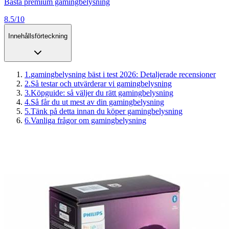
Bästa premium gamingbelysning
8.5/10
Innehållsförteckning
1
.
gamingbelysning bäst i test 2026: Detaljerade recensioner
2
.
Så testar och utvärderar vi gamingbelysning
3
.
Köpguide: så väljer du rätt gamingbelysning
4
.
Så får du ut mest av din gamingbelysning
5
.
Tänk på detta innan du köper gamingbelysning
6
.
Vanliga frågor om gamingbelysning