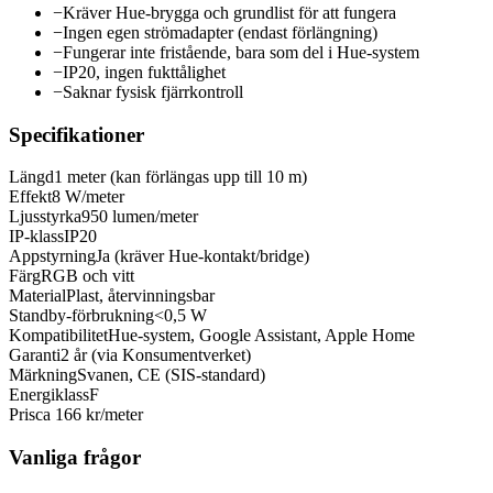
−
Kräver Hue-brygga och grundlist för att fungera
−
Ingen egen strömadapter (endast förlängning)
−
Fungerar inte fristående, bara som del i Hue-system
−
IP20, ingen fukttålighet
−
Saknar fysisk fjärrkontroll
Specifikationer
Längd
1 meter (kan förlängas upp till 10 m)
Effekt
8 W/meter
Ljusstyrka
950 lumen/meter
IP-klass
IP20
Appstyrning
Ja (kräver Hue-kontakt/bridge)
Färg
RGB och vitt
Material
Plast, återvinningsbar
Standby-förbrukning
<0,5 W
Kompatibilitet
Hue-system, Google Assistant, Apple Home
Garanti
2 år (via Konsumentverket)
Märkning
Svanen, CE (SIS-standard)
Energiklass
F
Pris
ca 166 kr/meter
Vanliga frågor