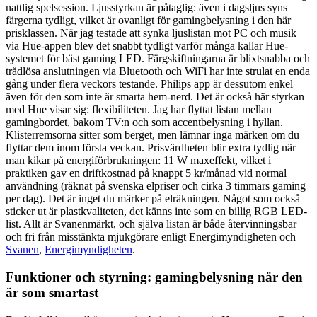
nattlig spelsession. Ljusstyrkan är påtaglig: även i dagsljus syns
färgerna tydligt, vilket är ovanligt för gamingbelysning i den här
prisklassen. När jag testade att synka ljuslistan mot PC och musik
via Hue-appen blev det snabbt tydligt varför många kallar Hue-
systemet för bäst gaming LED. Färgskiftningarna är blixtsnabba och
trådlösa anslutningen via Bluetooth och WiFi har inte strulat en enda
gång under flera veckors testande. Philips app är dessutom enkel
även för den som inte är smarta hem-nerd. Det är också här styrkan
med Hue visar sig: flexibiliteten. Jag har flyttat listan mellan
gamingbordet, bakom TV:n och som accentbelysning i hyllan.
Klisterremsorna sitter som berget, men lämnar inga märken om du
flyttar dem inom första veckan. Prisvärdheten blir extra tydlig när
man kikar på energiförbrukningen: 11 W maxeffekt, vilket i
praktiken gav en driftkostnad på knappt 5 kr/månad vid normal
användning (räknat på svenska elpriser och cirka 3 timmars gaming
per dag). Det är inget du märker på elräkningen. Något som också
sticker ut är plastkvaliteten, det känns inte som en billig RGB LED-
list. Allt är Svanenmärkt, och själva listan är både återvinningsbar
och fri från misstänkta mjukgörare enligt Energimyndigheten och
Svanen
,
Energimyndigheten
.
Funktioner och styrning: gamingbelysning när den
är som smartast