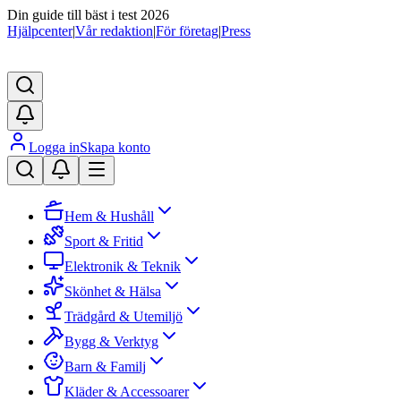
Din guide till bäst i test 2026
Hjälpcenter
|
Vår redaktion
|
För företag
|
Press
Logga in
Skapa konto
Hem & Hushåll
Sport & Fritid
Elektronik & Teknik
Skönhet & Hälsa
Trädgård & Utemiljö
Bygg & Verktyg
Barn & Familj
Kläder & Accessoarer