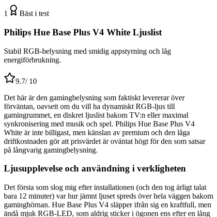
1
Bäst i test
Philips Hue Base Plus V4 White Ljuslist
Stabil RGB-belysning med smidig appstyrning och låg
energiförbrukning.
9.7
/ 10
Det här är den gamingbelysning som faktiskt levererar över
förväntan, oavsett om du vill ha dynamiskt RGB-ljus till
gamingrummet, en diskret ljuslist bakom TV:n eller maximal
synkronisering med musik och spel. Philips Hue Base Plus V4
White är inte billigast, men känslan av premium och den låga
driftkostnaden gör att prisvärdet är oväntat högt för den som satsar
på långvarig gamingbelysning.
Ljusupplevelse och användning i verkligheten
Det första som slog mig efter installationen (och den tog ärligt talat
bara 12 minuter) var hur jämnt ljuset spreds över hela väggen bakom
gaminghörnan. Hue Base Plus V4 släpper ifrån sig en kraftfull, men
ändå mjuk RGB-LED, som aldrig sticker i ögonen ens efter en lång