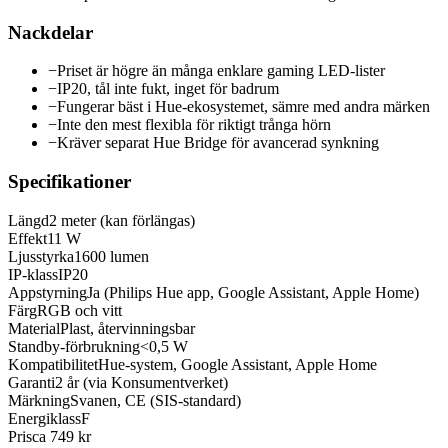
Nackdelar
−
Priset är högre än många enklare gaming LED-lister
−
IP20, tål inte fukt, inget för badrum
−
Fungerar bäst i Hue-ekosystemet, sämre med andra märken
−
Inte den mest flexibla för riktigt trånga hörn
−
Kräver separat Hue Bridge för avancerad synkning
Specifikationer
Längd
2 meter (kan förlängas)
Effekt
11 W
Ljusstyrka
1600 lumen
IP-klass
IP20
Appstyrning
Ja (Philips Hue app, Google Assistant, Apple Home)
Färg
RGB och vitt
Material
Plast, återvinningsbar
Standby-förbrukning
<0,5 W
Kompatibilitet
Hue-system, Google Assistant, Apple Home
Garanti
2 år (via Konsumentverket)
Märkning
Svanen, CE (SIS-standard)
Energiklass
F
Pris
ca 749 kr