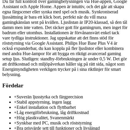
Du får full kontroll över gamingbelysningen via Hue-appen, Google
Assistant och Apple Home. Appen är intuitiv, och det går att skapa
egna färgscener eller synka med spel och musik. Synkroniserad
ljussättning är bara ett klick bort, perfekt när du vill maxa
gamingkänslan sent på kvällen. Ljuslistan är IP20-klassad, så den tål
damm men inte vatten. Det räcker gott för gamingrum, men inget för
badrum eller utomhus. Installationen är förvånansvärt enkel tack
vare tydliga instruktioner. Jag uppskattar att det finns stöd för
röststyrning via Google Assistant. Philips Hue Base Plus V4 är
också expanderbar, du kan koppla på fler ljuslistor eller kombinera
med andra Hue-lampor för att bygga en riktigt avancerad gaming
setup ljus. Slutligen: standby-förbrukningen är under 0,5 W. Det gör
att driftkostnad och miljöpåverkan håller sig på rätt sida, något som
Energimyndigheten verkligen trycker på i sina riktlinjer för smart
belysning.
Fördelar
+
Suverän ljusstyrka och färgprecision
+
Stabil appstyrning, ingen lagg
+
Enkel installation och flyttbarhet
+
Låg energiförbrukning, låg driftkostnad
+
Hög plastkvalitet, Svanenmärkt
+
Synkbar med PC, musik och röststyrning
+
Bra prisvärde sett till funktioner och livslängd