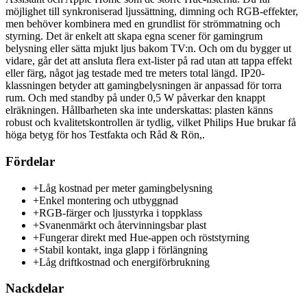
möjlighet till synkroniserad ljussättning, dimning och RGB-effekter,
men behöver kombinera med en grundlist för strömmatning och
styrning. Det är enkelt att skapa egna scener för gamingrum
belysning eller sätta mjukt ljus bakom TV:n. Och om du bygger ut
vidare, går det att ansluta flera ext-lister på rad utan att tappa effekt
eller färg, något jag testade med tre meters total längd. IP20-
klassningen betyder att gamingbelysningen är anpassad för torra
rum. Och med standby på under 0,5 W påverkar den knappt
elräkningen. Hållbarheten ska inte underskattas: plasten känns
robust och kvalitetskontrollen är tydlig, vilket Philips Hue brukar få
höga betyg för hos Testfakta och Råd & Rön,.
Fördelar
+
Låg kostnad per meter gamingbelysning
+
Enkel montering och utbyggnad
+
RGB-färger och ljusstyrka i toppklass
+
Svanenmärkt och återvinningsbar plast
+
Fungerar direkt med Hue-appen och röststyrning
+
Stabil kontakt, inga glapp i förlängning
+
Låg driftkostnad och energiförbrukning
Nackdelar