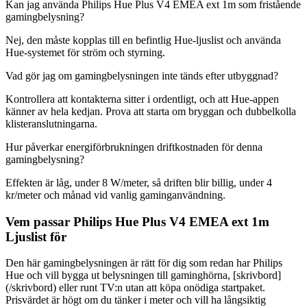
Kan jag använda Philips Hue Plus V4 EMEA ext 1m som fristående
gamingbelysning?
Nej, den måste kopplas till en befintlig Hue-ljuslist och använda
Hue-systemet för ström och styrning.
Vad gör jag om gamingbelysningen inte tänds efter utbyggnad?
Kontrollera att kontakterna sitter i ordentligt, och att Hue-appen
känner av hela kedjan. Prova att starta om bryggan och dubbelkolla
klisteranslutningarna.
Hur påverkar energiförbrukningen driftkostnaden för denna
gamingbelysning?
Effekten är låg, under 8 W/meter, så driften blir billig, under 4
kr/meter och månad vid vanlig gaminganvändning.
Vem passar Philips Hue Plus V4 EMEA ext 1m
Ljuslist för
Den här gamingbelysningen är rätt för dig som redan har Philips
Hue och vill bygga ut belysningen till gaminghörna, [skrivbord]
(/skrivbord) eller runt TV:n utan att köpa onödiga startpaket.
Prisvärdet är högt om du tänker i meter och vill ha långsiktig