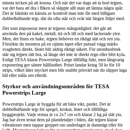
minsta tecken på att lossna. Och när det var dags att ta bort tejpen,
var det bara att dra i fliken så släppte allt utan att lämna några spår.
Det är faktiskt en känsla av kontroll man inte får med billigare
dubbelhäftande tejp, där du ofta står och svär när färgen följer med.
Det som imponerar mest är tejpens mångsidighet: det går att
använda den på kakel, metall, trä och till och med lackerade ytor.
Men, det finns en hake, tejpen behöver en riktigt slät och ren yta.
Försökte du montera på en ojämn tapet eller putsad vägg märks
svagheten direkt, fästet blir aldrig riktigt säkert. För utomhusbruk
står sig tejpen rätt bra, så länge det inte är direkt regn eller blöt kyla.
Enligt TESA klarar Powerstrips Large tillfällig fukt, men långvarig
exponering ger sämre hållfasthet. Priset landar kring 50 kr för 10
strips, vilket låter mycket men blir snabbt prisvärt när du slipper laga
hål eller måla om efteråt.
Styrkor och användningsområden för TESA
Powerstrips Large
Powerstrips Large är byggda för att bära vikt, punkt. Det är
dubbelhäftande tejp för spegel, krokar, lister och tillfälliga
byggprojekt. Varje remsa är ca 2x7 cm och klarar 2 kg på slät yta.
Jag har även testat dem på plastdetaljer i bilen, där tejpen klarar
vibrationer men tappar greppet om underlaget är dammigt eller för