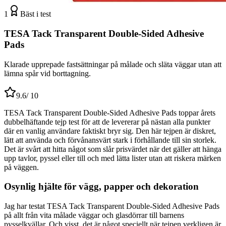
1
Bäst i test
TESA Tack Transparent Double-Sided Adhesive
Pads
Klarade upprepade fastsättningar på målade och släta väggar utan att
lämna spår vid borttagning.
9.6
/ 10
TESA Tack Transparent Double-Sided Adhesive Pads toppar årets
dubbelhäftande tejp test för att de levererar på nästan alla punkter
där en vanlig användare faktiskt bryr sig. Den här tejpen är diskret,
lätt att använda och förvånansvärt stark i förhållande till sin storlek.
Det är svårt att hitta något som slår prisvärdet när det gäller att hänga
upp tavlor, pyssel eller till och med lätta lister utan att riskera märken
på väggen.
Osynlig hjälte för vägg, papper och dekoration
Jag har testat TESA Tack Transparent Double-Sided Adhesive Pads
på allt från vita målade väggar och glasdörrar till barnens
pysselkvällar. Och visst, det är något speciellt när tejpen verkligen är