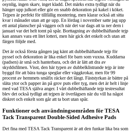
osynlig, ingen skarv, inget kladd. Det märks extra tydligt när du
hänger upp julkort eller gör en snabb dekoration på kakel i köket.
Tejpen är perfekt för tillfällig montering, men klarar också att sitta
kvar i månader utan att ge upp. En lördag i november satte jag upp
ett antal planscher på väggen och när det var dags att ta ner dem i
januari var det helt tomt på spår. Borttagning av dubbelhäftande tejp
kan annars vara ett litet lotteri, men här gick det enkelt och utan att
färgen följde med.
Det är också första gången jag känt att dubbelhäftande tejp för
pyssel och dekoration är lika enkel för barn som vuxna. Kuddarna
(padsen) är små och hanterbara, och det är lätt att dra av
skyddsfilmen. Visst, den här typen av dubbelklistrande tejp är inte
byggd för att bära tunga speglar eller väggkrokar, men för 99
procent av hemmets småfix räcker det långt. Fäststyrkan är bättre på
släta ytor och papper än på grov puts eller tyg, men det är helt i linje
med vad TESA själva anger. I vårt dubbelhäftande tejp testresultat
blev det också tydligt att tejpen är överlägsen när du vill ha något
diskret och enkelt som går att ta bort utan spår.
Funktioner och användningsområden för TESA
Tack Transparent Double-Sided Adhesive Pads
Det fina med TESA Tack Transparent är att den funkar lika bra som