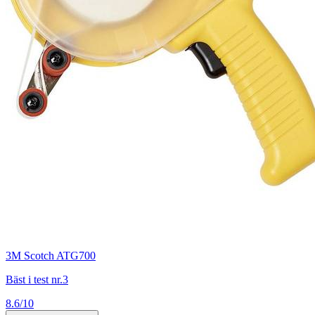
3M Scotch ATG700
Bäst i test nr.3
8.6/10