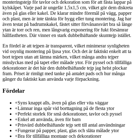
monteringstejp för tavlor och dekoration som för att fästa lappar på
kylskåpet. Varje pad är ungefär 1,5x1,5 cm, vilket gör dem diskreta
även på glas eller kakel. De klarar mindre föremål på vägg, papper
och plast, men är inte tänkta för bygg eller tung montering. Jag har
även testat på badrumskakel, fästet sitter förvånansvärt bra så länge
ytan är torr och ren, men långvarig exponering för fukt försämrar
hållfastheten. Där vinner en stark dubbelhäftande skumtejp istället.
En fördel är att tejpen är transparent, vilket minimerar synligheten
vid osynlig montering på ljusa ytor. Och det är faktiskt enkelt att ta
bort tejpen utan att lämna märken, vilket många andra tejper
misslyckas med på tapet eller målade ytor. För pyssel och tillfälliga
dekorationer är det här den dubbelhäftande tejp jag helst plockar
fram. Priset är rimligt med tanke på antalet pads och hur många
gånger du faktiskt kan använda varje förpackning.
Fördelar
+
Syns knappt alls, även på glas eller vita väggar
+
Lämnar inga spår vid borttagning på de flesta ytor
+
Perfekt storlek för små dekorationer, tavlor och pyssel
+
Enkel att använda, även för barn
+
Prisvärd dubbelhäftande tejp sett till antal användningar
+
Fungerar på papper, plast, glas och släta målade ytor
+
Bra för tillfälliga montage och dekorationer