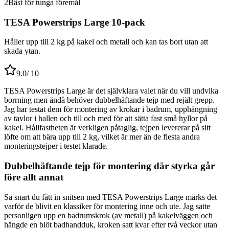
2
Bäst för tunga föremål
TESA Powerstrips Large 10-pack
Håller upp till 2 kg på kakel och metall och kan tas bort utan att
skada ytan.
9.0
/ 10
TESA Powerstrips Large är det självklara valet när du vill undvika
borrning men ändå behöver dubbelhäftande tejp med rejält grepp.
Jag har testat dem för montering av krokar i badrum, upphängning
av tavlor i hallen och till och med för att sätta fast små hyllor på
kakel. Hållfastheten är verkligen påtaglig, tejpen levererar på sitt
löfte om att bära upp till 2 kg, vilket är mer än de flesta andra
monteringstejper i testet klarade.
Dubbelhäftande tejp för montering där styrka går
före allt annat
Så snart du fått in snitsen med TESA Powerstrips Large märks det
varför de blivit en klassiker för montering inne och ute. Jag satte
personligen upp en badrumskrok (av metall) på kakelväggen och
hängde en blöt badhandduk, kroken satt kvar efter två veckor utan