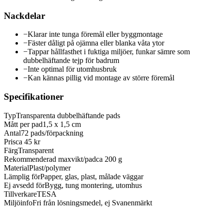
Nackdelar
−
Klarar inte tunga föremål eller byggmontage
−
Fäster dåligt på ojämna eller blanka våta ytor
−
Tappar hållfasthet i fuktiga miljöer, funkar sämre som
dubbelhäftande tejp för badrum
−
Inte optimal för utomhusbruk
−
Kan kännas pillig vid montage av större föremål
Specifikationer
Typ
Transparenta dubbelhäftande pads
Mått per pad
1,5 x 1,5 cm
Antal
72 pads/förpackning
Pris
ca 45 kr
Färg
Transparent
Rekommenderad maxvikt/pad
ca 200 g
Material
Plast/polymer
Lämplig för
Papper, glas, plast, målade väggar
Ej avsedd för
Bygg, tung montering, utomhus
Tillverkare
TESA
Miljöinfo
Fri från lösningsmedel, ej Svanenmärkt