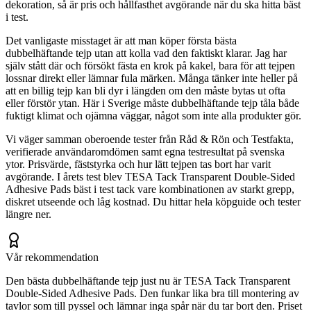
dekoration, så är pris och hållfasthet avgörande när du ska hitta bäst
i test.
Det vanligaste misstaget är att man köper första bästa
dubbelhäftande tejp utan att kolla vad den faktiskt klarar. Jag har
själv stått där och försökt fästa en krok på kakel, bara för att tejpen
lossnar direkt eller lämnar fula märken. Många tänker inte heller på
att en billig tejp kan bli dyr i längden om den måste bytas ut ofta
eller förstör ytan. Här i Sverige måste dubbelhäftande tejp tåla både
fuktigt klimat och ojämna väggar, något som inte alla produkter gör.
Vi väger samman oberoende tester från Råd & Rön och Testfakta,
verifierade användaromdömen samt egna testresultat på svenska
ytor. Prisvärde, fäststyrka och hur lätt tejpen tas bort har varit
avgörande. I årets test blev TESA Tack Transparent Double-Sided
Adhesive Pads bäst i test tack vare kombinationen av starkt grepp,
diskret utseende och låg kostnad. Du hittar hela köpguide och tester
längre ner.
Vår rekommendation
Den bästa dubbelhäftande tejp just nu är TESA Tack Transparent
Double-Sided Adhesive Pads. Den funkar lika bra till montering av
tavlor som till pyssel och lämnar inga spår när du tar bort den. Priset