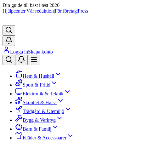
Din guide till bäst i test 2026
Hjälpcenter
|
Vår redaktion
|
För företag
|
Press
Logga in
Skapa konto
Hem & Hushåll
Sport & Fritid
Elektronik & Teknik
Skönhet & Hälsa
Trädgård & Utemiljö
Bygg & Verktyg
Barn & Familj
Kläder & Accessoarer