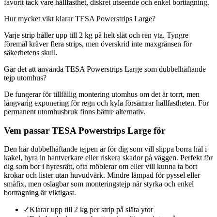
favorit tack vare hållfasthet, diskret utseende och enkel borttagning.
Hur mycket vikt klarar TESA Powerstrips Large?
Varje strip håller upp till 2 kg på helt slät och ren yta. Tyngre
föremål kräver flera strips, men överskrid inte maxgränsen för
säkerhetens skull.
Går det att använda TESA Powerstrips Large som dubbelhäftande
tejp utomhus?
De fungerar för tillfällig montering utomhus om det är torrt, men
långvarig exponering för regn och kyla försämrar hållfastheten. För
permanent utomhusbruk finns bättre alternativ.
Vem passar TESA Powerstrips Large för
Den här dubbelhäftande tejpen är för dig som vill slippa borra hål i
kakel, hyra in hantverkare eller riskera skador på väggen. Perfekt för
dig som bor i hyresrätt, ofta möblerar om eller vill kunna ta bort
krokar och lister utan huvudvärk. Mindre lämpad för pyssel eller
småfix, men oslagbar som monteringstejp när styrka och enkel
borttagning är viktigast.
✓
Klarar upp till 2 kg per strip på släta ytor