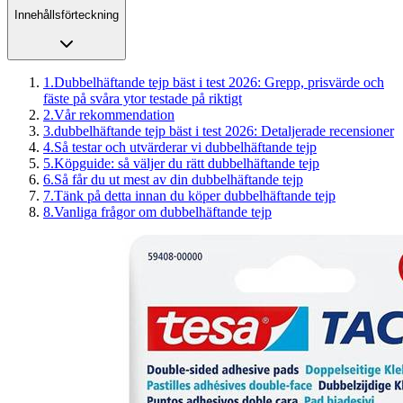
Innehållsförteckning
1
.
Dubbelhäftande tejp bäst i test 2026: Grepp, prisvärde och
fäste på svåra ytor testade på riktigt
2
.
Vår rekommendation
3
.
dubbelhäftande tejp bäst i test 2026: Detaljerade recensioner
4
.
Så testar och utvärderar vi dubbelhäftande tejp
5
.
Köpguide: så väljer du rätt dubbelhäftande tejp
6
.
Så får du ut mest av din dubbelhäftande tejp
7
.
Tänk på detta innan du köper dubbelhäftande tejp
8
.
Vanliga frågor om dubbelhäftande tejp