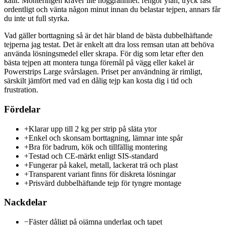
kallt. Monteringen kräver lite noggrannhet: rengör ytan, tryck fast
ordentligt och vänta någon minut innan du belastar tejpen, annars får
du inte ut full styrka.
Vad gäller borttagning så är det här bland de bästa dubbelhäftande
tejperna jag testat. Det är enkelt att dra loss remsan utan att behöva
använda lösningsmedel eller skrapa. För dig som letar efter den
bästa tejpen att montera tunga föremål på vägg eller kakel är
Powerstrips Large svårslagen. Priset per användning är rimligt,
särskilt jämfört med vad en dålig tejp kan kosta dig i tid och
frustration.
Fördelar
+
Klarar upp till 2 kg per strip på släta ytor
+
Enkel och skonsam borttagning, lämnar inte spår
+
Bra för badrum, kök och tillfällig montering
+
Testad och CE-märkt enligt SIS-standard
+
Fungerar på kakel, metall, lackerat trä och plast
+
Transparent variant finns för diskreta lösningar
+
Prisvärd dubbelhäftande tejp för tyngre montage
Nackdelar
−
Fäster dåligt på ojämna underlag och tapet