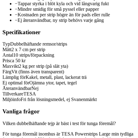
−
Tappar styrka i blöt kyla och vid långvarig fukt
−
Mindre smidig för små pyssel eller papper
−
Kostnaden per strip högre än för pads eller rulle
−
Ej återanvändbar, ny strip behövs varje gång
Specifikationer
Typ
Dubbelhäftande remsor/strips
Mått
2 x 7 cm per strip
Antal
10 strips/förpackning
Pris
ca 50 kr
Maxvikt
2 kg per strip (på slät yta)
Färg
Vit (finns även transparent)
Lämplig för
Kakel, metall, plast, lackerat trä
Ej optimal för
Ojämna ytor, tapet, tegel
Återanvändbar
Nej
Tillverkare
TESA
Miljöinfo
Fri från lösningsmedel, ej Svanenmärkt
Vanliga frågor
Vilken dubbelhäftande tejp är bäst i test för tunga föremål?
För tunga föremål inomhus är TESA Powerstrips Large min tydliga