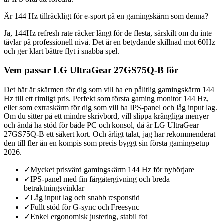
Är 144 Hz tillräckligt för e-sport på en gamingskärm som denna?
Ja, 144Hz refresh rate räcker långt för de flesta, särskilt om du inte
tävlar på professionell nivå. Det är en betydande skillnad mot 60Hz
och ger klart bättre flyt i snabba spel.
Vem passar LG UltraGear 27GS75Q-B för
Det här är skärmen för dig som vill ha en pålitlig gamingskärm 144
Hz till ett rimligt pris. Perfekt som första gaming monitor 144 Hz,
eller som extraskärm för dig som vill ha IPS-panel och låg input lag.
Om du sitter på ett mindre skrivbord, vill slippa krångliga menyer
och ändå ha stöd för både PC och konsol, då är LG UltraGear
27GS75Q-B ett säkert kort. Och ärligt talat, jag har rekommenderat
den till fler än en kompis som precis byggt sin första gamingsetup
2026.
✓
Mycket prisvärd gamingskärm 144 Hz för nybörjare
✓
IPS-panel med fin färgåtergivning och breda
betraktningsvinklar
✓
Låg input lag och snabb responstid
✓
Fullt stöd för G-sync och Freesync
✓
Enkel ergonomisk justering, stabil fot