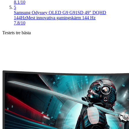
8.1/10
5
Samsung Odyssey OLED G9 G91SD 49" DQHD
144Hz
Mest innovativa gamingskärm 144 Hz
7.8/10
Testets tre bästa