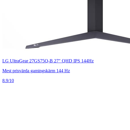
LG UltraGear 27GS75Q-B 27" QHD IPS 144Hz
Mest prisvärda gamingskärm 144 Hz
8.9/10