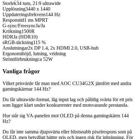
Storlek
34 tum, 21:9 ultrawide
Upplösning
3440 x 1440
Uppdateringsfrekvens
144 Hz
Responstid
1 ms MPRT
G-sync/Freesync
Ja/Ja
Krökning
1500R
HDR
Ja (HDR10)
sRGB-täckning
115 %
Anslutningar
2x DP 1.4, 2x HDMI 2.0, USB-hub
Ergonomi
höjd, lutning, vridning
Strömförbrukning
ca 52W
Vanliga frågor
Vilket prisvärde får man med AOC CU34G2X jämfört med andra
gamingskärmar 144 Hz?
Du får ultrawide-format, låg input lag och pålitlig svärta för ett pris
som ligger klart under konkurrenter med motsvarande prestanda.
Hur står sig VA-panelen mot OLED på denna gamingskärm 144
Hz?
Du får inte samma djupsvärta eller blixtsnabb pixelrespons som på
OLED, men betydligt bättre pris och ingen risk för inbränning. För