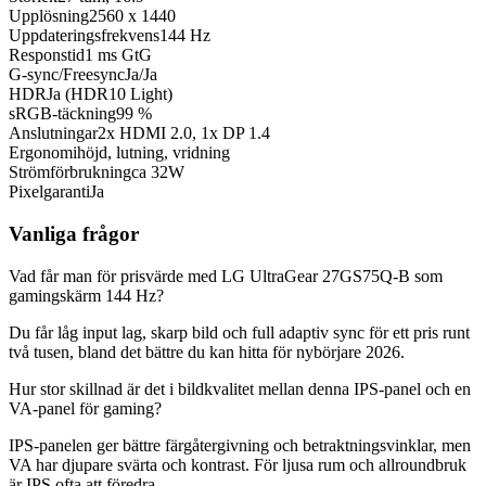
Upplösning
2560 x 1440
Uppdateringsfrekvens
144 Hz
Responstid
1 ms GtG
G-sync/Freesync
Ja/Ja
HDR
Ja (HDR10 Light)
sRGB-täckning
99 %
Anslutningar
2x HDMI 2.0, 1x DP 1.4
Ergonomi
höjd, lutning, vridning
Strömförbrukning
ca 32W
Pixelgaranti
Ja
Vanliga frågor
Vad får man för prisvärde med LG UltraGear 27GS75Q-B som
gamingskärm 144 Hz?
Du får låg input lag, skarp bild och full adaptiv sync för ett pris runt
två tusen, bland det bättre du kan hitta för nybörjare 2026.
Hur stor skillnad är det i bildkvalitet mellan denna IPS-panel och en
VA-panel för gaming?
IPS-panelen ger bättre färgåtergivning och betraktningsvinklar, men
VA har djupare svärta och kontrast. För ljusa rum och allroundbruk
är IPS ofta att föredra.