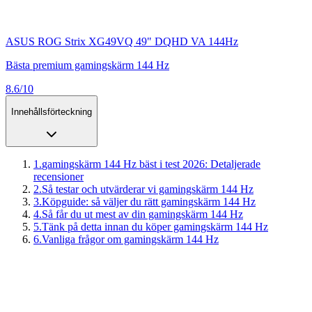
ASUS ROG Strix XG49VQ 49" DQHD VA 144Hz
Bästa premium gamingskärm 144 Hz
8.6/10
Innehållsförteckning
1
.
gamingskärm 144 Hz bäst i test 2026: Detaljerade
recensioner
2
.
Så testar och utvärderar vi gamingskärm 144 Hz
3
.
Köpguide: så väljer du rätt gamingskärm 144 Hz
4
.
Så får du ut mest av din gamingskärm 144 Hz
5
.
Tänk på detta innan du köper gamingskärm 144 Hz
6
.
Vanliga frågor om gamingskärm 144 Hz