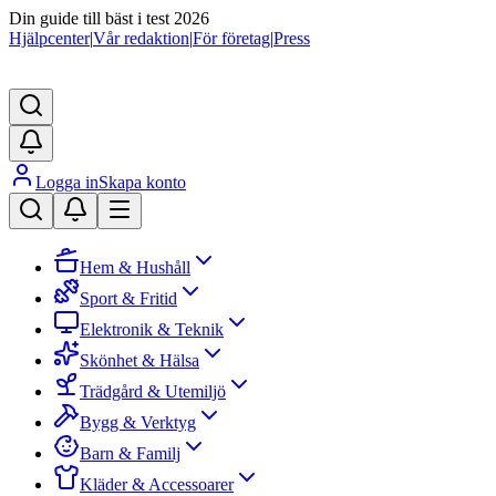
Din guide till bäst i test 2026
Hjälpcenter
|
Vår redaktion
|
För företag
|
Press
Logga in
Skapa konto
Hem & Hushåll
Sport & Fritid
Elektronik & Teknik
Skönhet & Hälsa
Trädgård & Utemiljö
Bygg & Verktyg
Barn & Familj
Kläder & Accessoarer