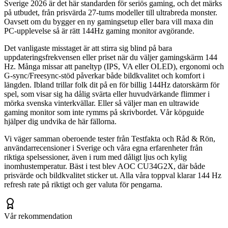
Sverige 2026 är det här standarden för seriös gaming, och det märks
på utbudet, från prisvärda 27-tums modeller till ultrabreda monster.
Oavsett om du bygger en ny gamingsetup eller bara vill maxa din
PC-upplevelse så är rätt 144Hz gaming monitor avgörande.
Det vanligaste misstaget är att stirra sig blind på bara
uppdateringsfrekvensen eller priset när du väljer gamingskärm 144
Hz. Många missar att paneltyp (IPS, VA eller OLED), ergonomi och
G-sync/Freesync-stöd påverkar både bildkvalitet och komfort i
längden. Ibland trillar folk dit på en för billig 144Hz datorskärm för
spel, som visar sig ha dålig svärta eller huvudvärkande flimmer i
mörka svenska vinterkvällar. Eller så väljer man en ultrawide
gaming monitor som inte rymms på skrivbordet. Vår köpguide
hjälper dig undvika de här fällorna.
Vi väger samman oberoende tester från Testfakta och Råd & Rön,
användarrecensioner i Sverige och våra egna erfarenheter från
riktiga spelsessioner, även i rum med dåligt ljus och kylig
inomhustemperatur. Bäst i test blev AOC CU34G2X, där både
prisvärde och bildkvalitet sticker ut. Alla våra toppval klarar 144 Hz
refresh rate på riktigt och ger valuta för pengarna.
Vår rekommendation