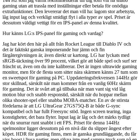
144 Hz som jag varmt rekommenderar till dig som vill ha snabb
gaming utan att trassla med inställningar eller betala för onödiga
extrafunktioner. Den levererar det man vill ha: lagom stor arbetsyta,
låg input lag och verkligt smidigt flyt i alla typer av spel. Priset är
dessutom väldigt vettigt för en IPS-panel av denna kvalitet.
Hur känns LG:s IPS-panel för gaming och vardag?
Jag har kört den här på allt från Rocket League till Diablo IV och
det är faktiskt ganska imponerande hur jämn och fin
färgåtergivningen är, även direkt ur kartong. LG har lyckats med
sRGB-täckning över 99 procent, vilket gör att både spel och surf ser
fräscht ut, även om du inte kalibrerar. Det är ingen ultrawide gaming
monitor, men för de flesta som sitter nära skärmen känns 27 tum som
en sweetspot för gaming på PC. Uppdateringsfrekvensen 144Hz gör
stor skillnad, särskilt när man kommer från en vanlig 60Hz skärm
för gaming. Det är svårt att gå tillbaka när man vant sig vid låg
motion blur och snabb responstid, särskilt när du hoppar mellan
olika shooter-spel eller snabba MOBA-matcher. En av de största
fördelarna är att LG UltraGear 27GS75Q-B är både G-sync
kompatibel och har fullt Freesync stöd. Ingen screen tearing, inga
konstigheter, det bara flyter. Input lag är låg och det märks tydligt
när du snurrar runt snabbt i ett FPS. Priset för denna 144Hz
spelmonitor ligger dessutom på en nivå där du slipper ångest efter
köpet. HDR för gaming finns, men är ganska grundläggande, du får
viss boost i ljusa partier, men räkna inte med samma tryck som på en