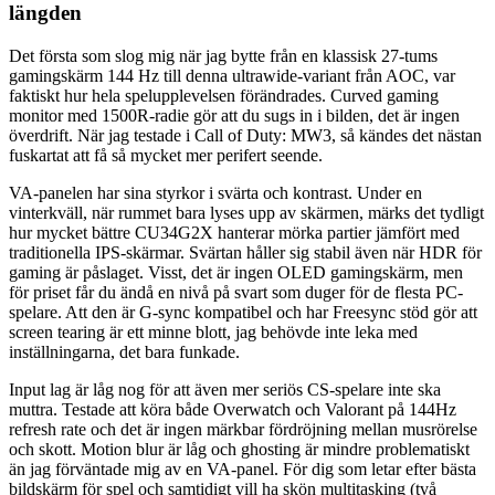
längden
Det första som slog mig när jag bytte från en klassisk 27-tums
gamingskärm 144 Hz till denna ultrawide-variant från AOC, var
faktiskt hur hela spelupplevelsen förändrades. Curved gaming
monitor med 1500R-radie gör att du sugs in i bilden, det är ingen
överdrift. När jag testade i Call of Duty: MW3, så kändes det nästan
fuskartat att få så mycket mer perifert seende.
VA-panelen har sina styrkor i svärta och kontrast. Under en
vinterkväll, när rummet bara lyses upp av skärmen, märks det tydligt
hur mycket bättre CU34G2X hanterar mörka partier jämfört med
traditionella IPS-skärmar. Svärtan håller sig stabil även när HDR för
gaming är påslaget. Visst, det är ingen OLED gamingskärm, men
för priset får du ändå en nivå på svart som duger för de flesta PC-
spelare. Att den är G-sync kompatibel och har Freesync stöd gör att
screen tearing är ett minne blott, jag behövde inte leka med
inställningarna, det bara funkade.
Input lag är låg nog för att även mer seriös CS-spelare inte ska
muttra. Testade att köra både Overwatch och Valorant på 144Hz
refresh rate och det är ingen märkbar fördröjning mellan musrörelse
och skott. Motion blur är låg och ghosting är mindre problematiskt
än jag förväntade mig av en VA-panel. För dig som letar efter bästa
bildskärm för spel och samtidigt vill ha skön multitasking (två