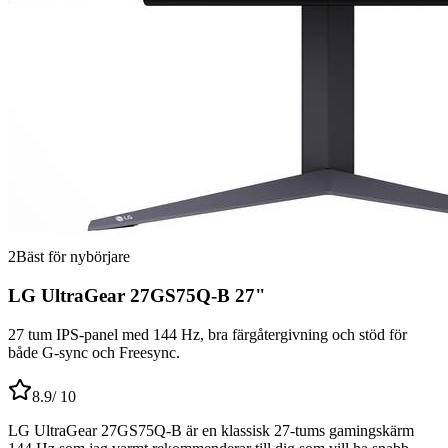
2
Bäst för nybörjare
LG UltraGear 27GS75Q-B 27"
27 tum IPS-panel med 144 Hz, bra färgåtergivning och stöd för
både G-sync och Freesync.
8.9
/ 10
LG UltraGear 27GS75Q-B är en klassisk 27-tums gamingskärm