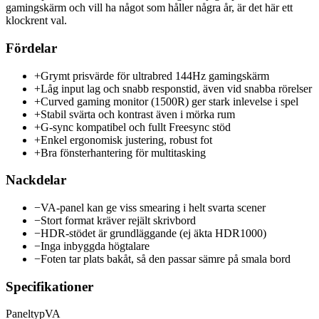
gamingskärm och vill ha något som håller några år, är det här ett
klockrent val.
Fördelar
+
Grymt prisvärde för ultrabred 144Hz gamingskärm
+
Låg input lag och snabb responstid, även vid snabba rörelser
+
Curved gaming monitor (1500R) ger stark inlevelse i spel
+
Stabil svärta och kontrast även i mörka rum
+
G-sync kompatibel och fullt Freesync stöd
+
Enkel ergonomisk justering, robust fot
+
Bra fönsterhantering för multitasking
Nackdelar
−
VA-panel kan ge viss smearing i helt svarta scener
−
Stort format kräver rejält skrivbord
−
HDR-stödet är grundläggande (ej äkta HDR1000)
−
Inga inbyggda högtalare
−
Foten tar plats bakåt, så den passar sämre på smala bord
Specifikationer
Paneltyp
VA