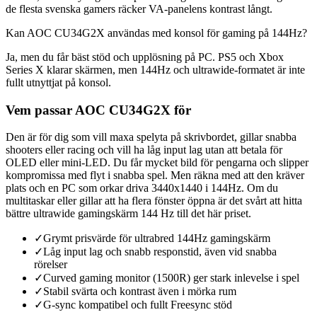
de flesta svenska gamers räcker VA-panelens kontrast långt.
Kan AOC CU34G2X användas med konsol för gaming på 144Hz?
Ja, men du får bäst stöd och upplösning på PC. PS5 och Xbox
Series X klarar skärmen, men 144Hz och ultrawide-formatet är inte
fullt utnyttjat på konsol.
Vem passar AOC CU34G2X för
Den är för dig som vill maxa spelyta på skrivbordet, gillar snabba
shooters eller racing och vill ha låg input lag utan att betala för
OLED eller mini-LED. Du får mycket bild för pengarna och slipper
kompromissa med flyt i snabba spel. Men räkna med att den kräver
plats och en PC som orkar driva 3440x1440 i 144Hz. Om du
multitaskar eller gillar att ha flera fönster öppna är det svårt att hitta
bättre ultrawide gamingskärm 144 Hz till det här priset.
✓
Grymt prisvärde för ultrabred 144Hz gamingskärm
✓
Låg input lag och snabb responstid, även vid snabba
rörelser
✓
Curved gaming monitor (1500R) ger stark inlevelse i spel
✓
Stabil svärta och kontrast även i mörka rum
✓
G-sync kompatibel och fullt Freesync stöd