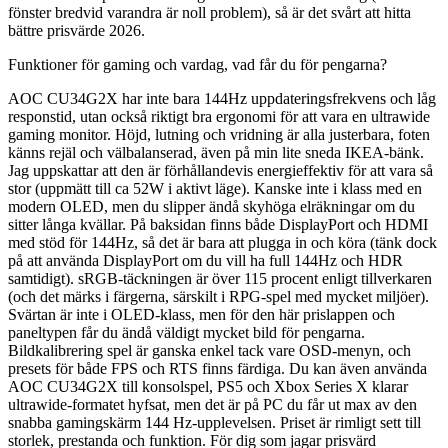
fönster bredvid varandra är noll problem), så är det svårt att hitta
bättre prisvärde 2026.
Funktioner för gaming och vardag, vad får du för pengarna?
AOC CU34G2X har inte bara 144Hz uppdateringsfrekvens och låg
responstid, utan också riktigt bra ergonomi för att vara en ultrawide
gaming monitor. Höjd, lutning och vridning är alla justerbara, foten
känns rejäl och välbalanserad, även på min lite sneda IKEA-bänk.
Jag uppskattar att den är förhållandevis energieffektiv för att vara så
stor (uppmätt till ca 52W i aktivt läge). Kanske inte i klass med en
modern OLED, men du slipper ändå skyhöga elräkningar om du
sitter långa kvällar. På baksidan finns både DisplayPort och HDMI
med stöd för 144Hz, så det är bara att plugga in och köra (tänk dock
på att använda DisplayPort om du vill ha full 144Hz och HDR
samtidigt). sRGB-täckningen är över 115 procent enligt tillverkaren
(och det märks i färgerna, särskilt i RPG-spel med mycket miljöer).
Svärtan är inte i OLED-klass, men för den här prislappen och
paneltypen får du ändå väldigt mycket bild för pengarna.
Bildkalibrering spel är ganska enkel tack vare OSD-menyn, och
presets för både FPS och RTS finns färdiga. Du kan även använda
AOC CU34G2X till konsolspel, PS5 och Xbox Series X klarar
ultrawide-formatet hyfsat, men det är på PC du får ut max av den
snabba gamingskärm 144 Hz-upplevelsen. Priset är rimligt sett till
storlek, prestanda och funktion. För dig som jagar prisvärd