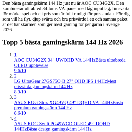
Den bästa gamingskärm 144 Hz just nu är AOC CU34G2X. Den
kombinerar ultrabred 34-tums VA-panel med låg input lag, fin svärta
för mörka spel och ett pris som är fullt rimligt för prestandan. För dig
som vill ha flyt, djup svärta och bra prisvärde i ett och samma paket
är det här skärmen som ger mest gaming för pengarna i Sverige
2026.
Topp 5 bästa
gamingskärm 144 Hz
2026
1
AOC CU34G2X 34" UWQHD VA 144Hz
Bästa ultrabreda
OLED-upplevelse
9.6/10
2
LG UltraGear 27GS75Q-B 27" QHD IPS 144Hz
Mest
prisvärda gamingskärm 144 Hz
8.9/10
3
ASUS ROG Strix XG49VQ 49" DQHD VA 144Hz
Bästa
premium gamingskärm 144 Hz
8.6/10
4
ASUS ROG Swift PG49WCD OLED 49" DQHD
144Hz
Bästa design gamingskärm 144 Hz