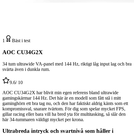
1
Bäst i test
AOC CU34G2X
34 tum ultrawide VA-panel med 144 Hz, riktigt låg input lag och bra
svärta även i dunkla rum.
9.6
/ 10
AOC CU34G2X har blivit min egen referens bland ultrawide
gamingskärmar 144 Hz. Det här är en modell som fått stå i mitt
gaminghörn ett bra tag nu, och den har faktiskt aldrig känts som ett
kompromissval, snarare tvärtom. För dig som spelar mycket FPS,
gillar racing eller bara vill ha bred yta för multitasking, så slår den
här 34-tummaren väldigt mycket per krona.
Ultrabreda intryck och svartnivå som håller i