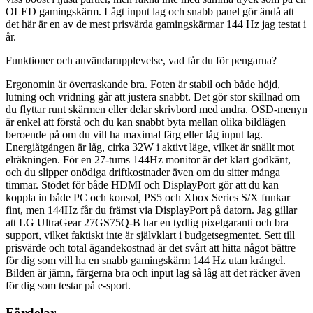
OLED gamingskärm. Lågt input lag och snabb panel gör ändå att
det här är en av de mest prisvärda gamingskärmar 144 Hz jag testat i
år.
Funktioner och användarupplevelse, vad får du för pengarna?
Ergonomin är överraskande bra. Foten är stabil och både höjd,
lutning och vridning går att justera snabbt. Det gör stor skillnad om
du flyttar runt skärmen eller delar skrivbord med andra. OSD-menyn
är enkel att förstå och du kan snabbt byta mellan olika bildlägen
beroende på om du vill ha maximal färg eller låg input lag.
Energiåtgången är låg, cirka 32W i aktivt läge, vilket är snällt mot
elräkningen. För en 27-tums 144Hz monitor är det klart godkänt,
och du slipper onödiga driftkostnader även om du sitter många
timmar. Stödet för både HDMI och DisplayPort gör att du kan
koppla in både PC och konsol, PS5 och Xbox Series S/X funkar
fint, men 144Hz får du främst via DisplayPort på datorn. Jag gillar
att LG UltraGear 27GS75Q-B har en tydlig pixelgaranti och bra
support, vilket faktiskt inte är självklart i budgetsegmentet. Sett till
prisvärde och total ägandekostnad är det svårt att hitta något bättre
för dig som vill ha en snabb gamingskärm 144 Hz utan krångel.
Bilden är jämn, färgerna bra och input lag så låg att det räcker även
för dig som testar på e-sport.
Fördelar