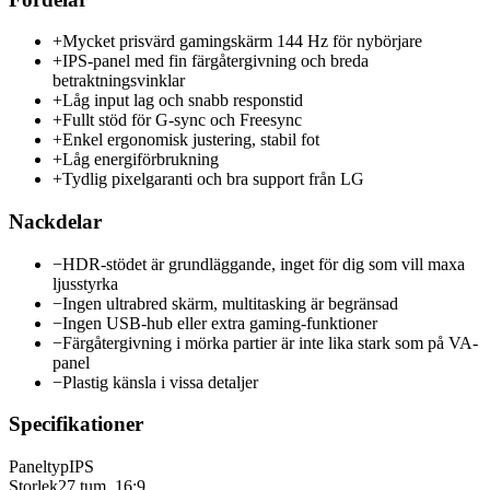
+
Mycket prisvärd gamingskärm 144 Hz för nybörjare
+
IPS-panel med fin färgåtergivning och breda
betraktningsvinklar
+
Låg input lag och snabb responstid
+
Fullt stöd för G-sync och Freesync
+
Enkel ergonomisk justering, stabil fot
+
Låg energiförbrukning
+
Tydlig pixelgaranti och bra support från LG
Nackdelar
−
HDR-stödet är grundläggande, inget för dig som vill maxa
ljusstyrka
−
Ingen ultrabred skärm, multitasking är begränsad
−
Ingen USB-hub eller extra gaming-funktioner
−
Färgåtergivning i mörka partier är inte lika stark som på VA-
panel
−
Plastig känsla i vissa detaljer
Specifikationer
Paneltyp
IPS
Storlek
27 tum, 16:9