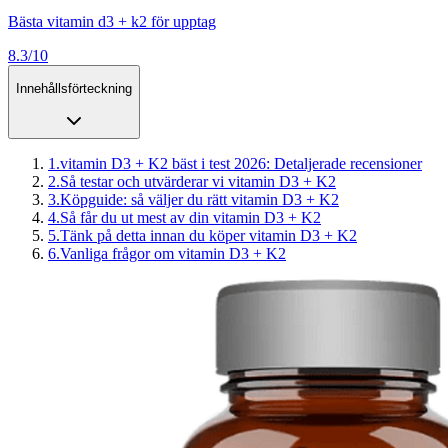
Bästa vitamin d3 + k2 för upptag
8.3/10
Innehållsförteckning
1
.
vitamin D3 + K2 bäst i test 2026: Detaljerade recensioner
2
.
Så testar och utvärderar vi vitamin D3 + K2
3
.
Köpguide: så väljer du rätt vitamin D3 + K2
4
.
Så får du ut mest av din vitamin D3 + K2
5
.
Tänk på detta innan du köper vitamin D3 + K2
6
.
Vanliga frågor om vitamin D3 + K2