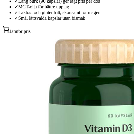
✓
Lång burk (90 kapslar) ger lågt pris per dos
✓
MCT-olja för bättre upptag
✓
Laktos- och glutenfritt, skonsamt för magen
✓
Små, lättsvalda kapslar utan bismak
Jämför pris