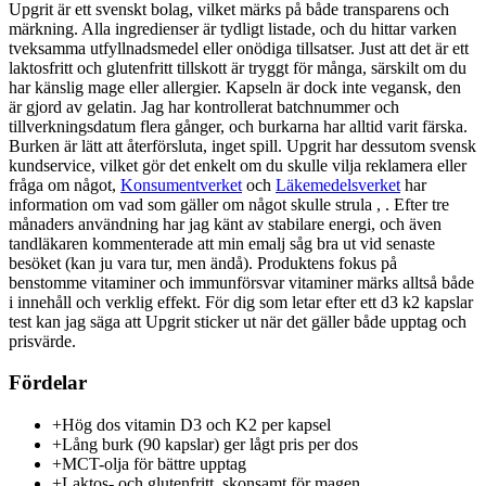
Upgrit är ett svenskt bolag, vilket märks på både transparens och
märkning. Alla ingredienser är tydligt listade, och du hittar varken
tveksamma utfyllnadsmedel eller onödiga tillsatser. Just att det är ett
laktosfritt och glutenfritt tillskott är tryggt för många, särskilt om du
har känslig mage eller allergier. Kapseln är dock inte vegansk, den
är gjord av gelatin. Jag har kontrollerat batchnummer och
tillverkningsdatum flera gånger, och burkarna har alltid varit färska.
Burken är lätt att återförsluta, inget spill. Upgrit har dessutom svensk
kundservice, vilket gör det enkelt om du skulle vilja reklamera eller
fråga om något,
Konsumentverket
och
Läkemedelsverket
har
information om vad som gäller om något skulle strula , . Efter tre
månaders användning har jag känt av stabilare energi, och även
tandläkaren kommenterade att min emalj såg bra ut vid senaste
besöket (kan ju vara tur, men ändå). Produktens fokus på
benstomme vitaminer och immunförsvar vitaminer märks alltså både
i innehåll och verklig effekt. För dig som letar efter ett d3 k2 kapslar
test kan jag säga att Upgrit sticker ut när det gäller både upptag och
prisvärde.
Fördelar
+
Hög dos vitamin D3 och K2 per kapsel
+
Lång burk (90 kapslar) ger lågt pris per dos
+
MCT-olja för bättre upptag
+
Laktos- och glutenfritt, skonsamt för magen