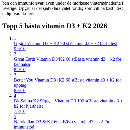
ben och immunförsvar, även under de mörkaste vintermånaderna i
Sverige. Upgrit är det självklara valet för dig som vill ha bäst i test
enligt våra kriterier.
Topp 5 bästa
vitamin D3 + K2
2026
1
Upgrit Vitamin D3 + K2 90 st
Vitamin d3 + k2 bäst i test
9.6/10
2
Great Earth Vitamin D3/K2 60 st
Bästa vitamin d3 + k2 för
benhälsa
8.9/10
3
Better You Vitamin D3+K2 60 st
Bästa vitamin d3 + k2 för
upptag
8.3/10
4
BioSalma K2 90µg + Vitamin D3 100 st
Bästa vitamin d3 +
k2 för hjärthälsa
7.8/10
5
Närokällan D3 & K2 60 st
Bästa vitamin d3 + k2 för
immunstöd