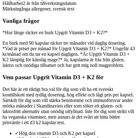
Hållbarhet
2 år från tillverkningsdatum
Märkning
Inga allergener, svensk text
Vanliga frågor
*Hur länge räcker en burk Upgrit Vitamin D3 + K2?*
En burk med 90 kapslar räcker tre månader vid daglig dosering.
*Vad är priset per månad för Upgrit Vitamin D3 + K2?* Ungefär 43
kr/månad om du tar en kapsel dagligen. *Är Upgrit Vitamin D3 +
K2 lämplig för känslig mage?* Ja, kapslarna är fria från gluten,
laktos och onödiga tillsatser och har gett mig noll magproblem.
Vem passar Upgrit Vitamin D3 + K2 för
Det här är ett riktigt bra val för dig som vill ha ett svenskt
kosttillskott med tydlig dosering, hög effekt och lågt pris per kapsel.
Särskilt för dig som vill stärka benstomme och immunförsvar under
mörka månader i Skandinavien eller som söker ett gluten- och
laktosfritt alternativ utan onödig utfyllnad. Inte för dig som strikt vill
ha veganska vitaminer, men annars är det svårt att hitta bättre
prisvärde i ett d3 k2 kapslar test.
✓
Hög dos vitamin D3 och K2 per kapsel