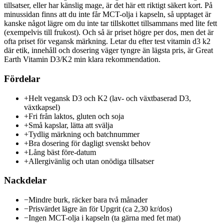
tillsatser, eller har känslig mage, är det här ett riktigt säkert kort. På
minussidan finns att du inte får MCT-olja i kapseln, så upptaget är
kanske något lägre om du inte tar tillskottet tillsammans med lite fett
(exempelvis till frukost). Och så är priset högre per dos, men det är
ofta priset för vegansk märkning. Letar du efter test vitamin d3 k2
där etik, innehåll och dosering väger tyngre än lägsta pris, är Great
Earth Vitamin D3/K2 min klara rekommendation.
Fördelar
+
Helt vegansk D3 och K2 (lav- och växtbaserad D3,
växtkapsel)
+
Fri från laktos, gluten och soja
+
Små kapslar, lätta att svälja
+
Tydlig märkning och batchnummer
+
Bra dosering för dagligt svenskt behov
+
Lång bäst före-datum
+
Allergivänlig och utan onödiga tillsatser
Nackdelar
−
Mindre burk, räcker bara två månader
−
Prisvärdet lägre än för Upgrit (ca 2,30 kr/dos)
−
Ingen MCT-olja i kapseln (ta gärna med fet mat)