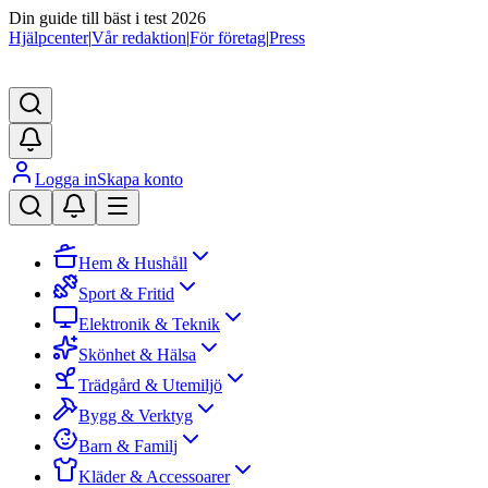
Din guide till bäst i test 2026
Hjälpcenter
|
Vår redaktion
|
För företag
|
Press
Logga in
Skapa konto
Hem & Hushåll
Sport & Fritid
Elektronik & Teknik
Skönhet & Hälsa
Trädgård & Utemiljö
Bygg & Verktyg
Barn & Familj
Kläder & Accessoarer