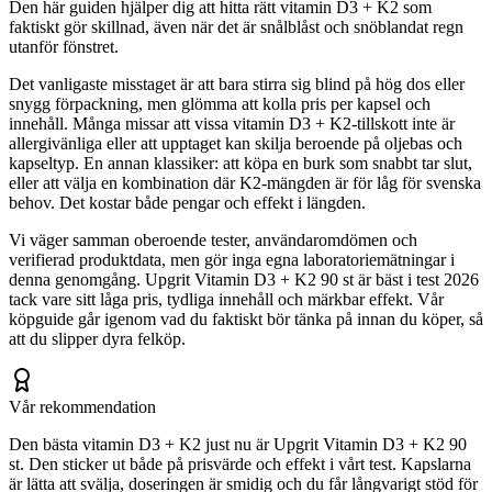
Den här guiden hjälper dig att hitta rätt vitamin D3 + K2 som
faktiskt gör skillnad, även när det är snålblåst och snöblandat regn
utanför fönstret.
Det vanligaste misstaget är att bara stirra sig blind på hög dos eller
snygg förpackning, men glömma att kolla pris per kapsel och
innehåll. Många missar att vissa vitamin D3 + K2-tillskott inte är
allergivänliga eller att upptaget kan skilja beroende på oljebas och
kapseltyp. En annan klassiker: att köpa en burk som snabbt tar slut,
eller att välja en kombination där K2-mängden är för låg för svenska
behov. Det kostar både pengar och effekt i längden.
Vi väger samman oberoende tester, användaromdömen och
verifierad produktdata, men gör inga egna laboratoriemätningar i
denna genomgång. Upgrit Vitamin D3 + K2 90 st är bäst i test 2026
tack vare sitt låga pris, tydliga innehåll och märkbar effekt. Vår
köpguide går igenom vad du faktiskt bör tänka på innan du köper, så
att du slipper dyra felköp.
Vår rekommendation
Den bästa vitamin D3 + K2 just nu är Upgrit Vitamin D3 + K2 90
st. Den sticker ut både på prisvärde och effekt i vårt test. Kapslarna
är lätta att svälja, doseringen är smidig och du får långvarigt stöd för