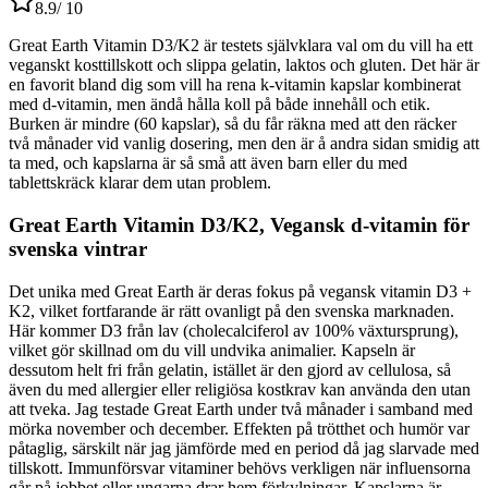
8.9
/ 10
Great Earth Vitamin D3/K2 är testets självklara val om du vill ha ett
veganskt kosttillskott och slippa gelatin, laktos och gluten. Det här är
en favorit bland dig som vill ha rena k-vitamin kapslar kombinerat
med d-vitamin, men ändå hålla koll på både innehåll och etik.
Burken är mindre (60 kapslar), så du får räkna med att den räcker
två månader vid vanlig dosering, men den är å andra sidan smidig att
ta med, och kapslarna är så små att även barn eller du med
tablettskräck klarar dem utan problem.
Great Earth Vitamin D3/K2, Vegansk d-vitamin för
svenska vintrar
Det unika med Great Earth är deras fokus på vegansk vitamin D3 +
K2, vilket fortfarande är rätt ovanligt på den svenska marknaden.
Här kommer D3 från lav (cholecalciferol av 100% växtursprung),
vilket gör skillnad om du vill undvika animalier. Kapseln är
dessutom helt fri från gelatin, istället är den gjord av cellulosa, så
även du med allergier eller religiösa kostkrav kan använda den utan
att tveka. Jag testade Great Earth under två månader i samband med
mörka november och december. Effekten på trötthet och humör var
påtaglig, särskilt när jag jämförde med en period då jag slarvade med
tillskott. Immunförsvar vitaminer behövs verkligen när influensorna
går på jobbet eller ungarna drar hem förkylningar. Kapslarna är