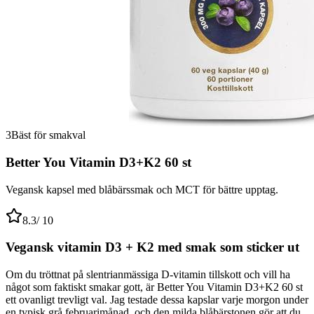
3
Bäst för smakval
Better You Vitamin D3+K2 60 st
Vegansk kapsel med blåbärssmak och MCT för bättre upptag.
8.3
/ 10
Vegansk vitamin D3 + K2 med smak som sticker ut
Om du tröttnat på slentrianmässiga D-vitamin tillskott och vill ha
något som faktiskt smakar gott, är Better You Vitamin D3+K2 60 st
ett ovanligt trevligt val. Jag testade dessa kapslar varje morgon under
en typisk grå februarimånad, och den milda blåbärstonen gör att du