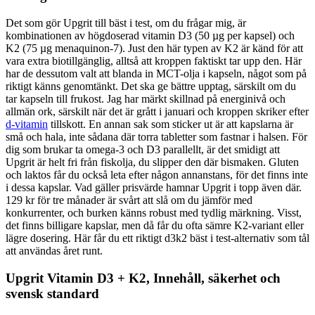
Det som gör Upgrit till bäst i test, om du frågar mig, är
kombinationen av högdoserad vitamin D3 (50 µg per kapsel) och
K2 (75 µg menaquinon-7). Just den här typen av K2 är känd för att
vara extra biotillgänglig, alltså att kroppen faktiskt tar upp den. Här
har de dessutom valt att blanda in MCT-olja i kapseln, något som på
riktigt känns genomtänkt. Det ska ge bättre upptag, särskilt om du
tar kapseln till frukost. Jag har märkt skillnad på energinivå och
allmän ork, särskilt när det är grått i januari och kroppen skriker efter
d-vitamin
tillskott. En annan sak som sticker ut är att kapslarna är
små och hala, inte sådana där torra tabletter som fastnar i halsen. För
dig som brukar ta omega-3 och D3 parallellt, är det smidigt att
Upgrit är helt fri från fiskolja, du slipper den där bismaken. Gluten
och laktos får du också leta efter någon annanstans, för det finns inte
i dessa kapslar. Vad gäller prisvärde hamnar Upgrit i topp även där.
129 kr för tre månader är svårt att slå om du jämför med
konkurrenter, och burken känns robust med tydlig märkning. Visst,
det finns billigare kapslar, men då får du ofta sämre K2-variant eller
lägre dosering. Här får du ett riktigt d3k2 bäst i test-alternativ som tål
att användas året runt.
Upgrit Vitamin D3 + K2, Innehåll, säkerhet och
svensk standard