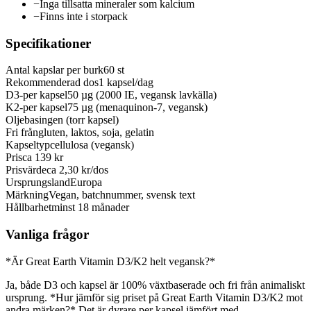
−
Inga tillsatta mineraler som kalcium
−
Finns inte i storpack
Specifikationer
Antal kapslar per burk
60 st
Rekommenderad dos
1 kapsel/dag
D3-per kapsel
50 µg (2000 IE, vegansk lavkälla)
K2-per kapsel
75 µg (menaquinon-7, vegansk)
Oljebas
ingen (torr kapsel)
Fri från
gluten, laktos, soja, gelatin
Kapseltyp
cellulosa (vegansk)
Pris
ca 139 kr
Prisvärde
ca 2,30 kr/dos
Ursprungsland
Europa
Märkning
Vegan, batchnummer, svensk text
Hållbarhet
minst 18 månader
Vanliga frågor
*Är Great Earth Vitamin D3/K2 helt vegansk?*
Ja, både D3 och kapsel är 100% växtbaserade och fri från animaliskt
ursprung. *Hur jämför sig priset på Great Earth Vitamin D3/K2 mot
andra märken?* Det är dyrare per kapsel jämfört med