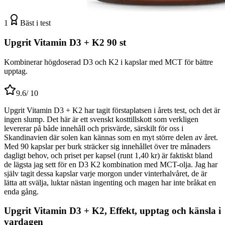
1
Bäst i test
Upgrit Vitamin D3 + K2 90 st
Kombinerar högdoserad D3 och K2 i kapslar med MCT för bättre
upptag.
9.6
/ 10
Upgrit Vitamin D3 + K2 har tagit förstaplatsen i årets test, och det är
ingen slump. Det här är ett svenskt kosttillskott som verkligen
levererar på både innehåll och prisvärde, särskilt för oss i
Skandinavien där solen kan kännas som en myt större delen av året.
Med 90 kapslar per burk sträcker sig innehållet över tre månaders
dagligt behov, och priset per kapsel (runt 1,40 kr) är faktiskt bland
de lägsta jag sett för en D3 K2 kombination med MCT-olja. Jag har
själv tagit dessa kapslar varje morgon under vinterhalvåret, de är
lätta att svälja, luktar nästan ingenting och magen har inte bråkat en
enda gång.
Upgrit Vitamin D3 + K2, Effekt, upptag och känsla i
vardagen