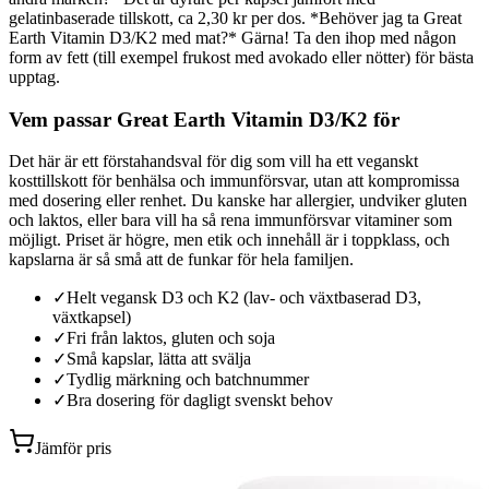
gelatinbaserade tillskott, ca 2,30 kr per dos. *Behöver jag ta Great
Earth Vitamin D3/K2 med mat?* Gärna! Ta den ihop med någon
form av fett (till exempel frukost med avokado eller nötter) för bästa
upptag.
Vem passar Great Earth Vitamin D3/K2 för
Det här är ett förstahandsval för dig som vill ha ett veganskt
kosttillskott för benhälsa och immunförsvar, utan att kompromissa
med dosering eller renhet. Du kanske har allergier, undviker gluten
och laktos, eller bara vill ha så rena immunförsvar vitaminer som
möjligt. Priset är högre, men etik och innehåll är i toppklass, och
kapslarna är så små att de funkar för hela familjen.
✓
Helt vegansk D3 och K2 (lav- och växtbaserad D3,
växtkapsel)
✓
Fri från laktos, gluten och soja
✓
Små kapslar, lätta att svälja
✓
Tydlig märkning och batchnummer
✓
Bra dosering för dagligt svenskt behov
Jämför pris