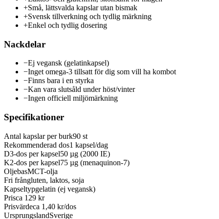
+
Små, lättsvalda kapslar utan bismak
+
Svensk tillverkning och tydlig märkning
+
Enkel och tydlig dosering
Nackdelar
−
Ej vegansk (gelatinkapsel)
−
Inget omega-3 tillsatt för dig som vill ha kombot
−
Finns bara i en styrka
−
Kan vara slutsåld under höst/vinter
−
Ingen officiell miljömärkning
Specifikationer
Antal kapslar per burk
90 st
Rekommenderad dos
1 kapsel/dag
D3-dos per kapsel
50 µg (2000 IE)
K2-dos per kapsel
75 µg (menaquinon-7)
Oljebas
MCT-olja
Fri från
gluten, laktos, soja
Kapseltyp
gelatin (ej vegansk)
Pris
ca 129 kr
Prisvärde
ca 1,40 kr/dos
Ursprungsland
Sverige