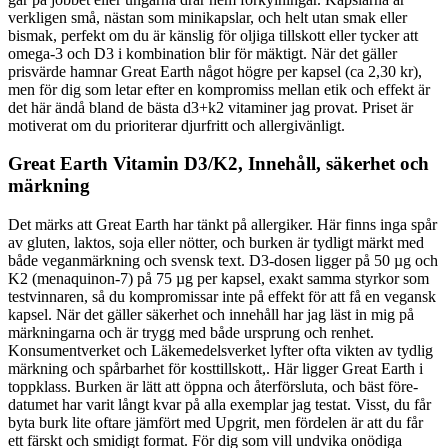
verkligen små, nästan som minikapslar, och helt utan smak eller
bismak, perfekt om du är känslig för oljiga tillskott eller tycker att
omega-3 och D3 i kombination blir för mäktigt. När det gäller
prisvärde hamnar Great Earth något högre per kapsel (ca 2,30 kr),
men för dig som letar efter en kompromiss mellan etik och effekt är
det här ändå bland de bästa d3+k2 vitaminer jag provat. Priset är
motiverat om du prioriterar djurfritt och allergivänligt.
Great Earth Vitamin D3/K2, Innehåll, säkerhet och
märkning
Det märks att Great Earth har tänkt på allergiker. Här finns inga spår
av gluten, laktos, soja eller nötter, och burken är tydligt märkt med
både veganmärkning och svensk text. D3-dosen ligger på 50 µg och
K2 (menaquinon-7) på 75 µg per kapsel, exakt samma styrkor som
testvinnaren, så du kompromissar inte på effekt för att få en vegansk
kapsel. När det gäller säkerhet och innehåll har jag läst in mig på
märkningarna och är trygg med både ursprung och renhet.
Konsumentverket och Läkemedelsverket lyfter ofta vikten av tydlig
märkning och spårbarhet för kosttillskott,. Här ligger Great Earth i
toppklass. Burken är lätt att öppna och återförsluta, och bäst före-
datumet har varit långt kvar på alla exemplar jag testat. Visst, du får
byta burk lite oftare jämfört med Upgrit, men fördelen är att du får
ett färskt och smidigt format. För dig som vill undvika onödiga