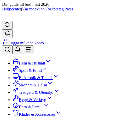
Din guide till bäst i test 2026
Hjälpcenter
|
Vår redaktion
|
För företag
|
Press
Logga in
Skapa konto
Hem & Hushåll
Sport & Fritid
Elektronik & Teknik
Skönhet & Hälsa
Trädgård & Utemiljö
Bygg & Verktyg
Barn & Familj
Kläder & Accessoarer