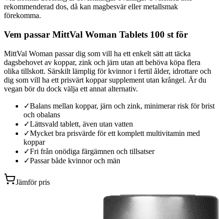
rekommenderad dos, då kan magbesvär eller metallsmak
förekomma.
Vem passar MittVal Woman Tablets 100 st för
MittVal Woman passar dig som vill ha ett enkelt sätt att täcka
dagsbehovet av koppar, zink och järn utan att behöva köpa flera
olika tillskott. Särskilt lämplig för kvinnor i fertil ålder, idrottare och
dig som vill ha ett prisvärt koppar supplement utan krångel. Är du
vegan bör du dock välja ett annat alternativ.
✓
Balans mellan koppar, järn och zink, minimerar risk för brist
och obalans
✓
Lättsvald tablett, även utan vatten
✓
Mycket bra prisvärde för ett komplett multivitamin med
koppar
✓
Fri från onödiga färgämnen och tillsatser
✓
Passar både kvinnor och män
Jämför pris