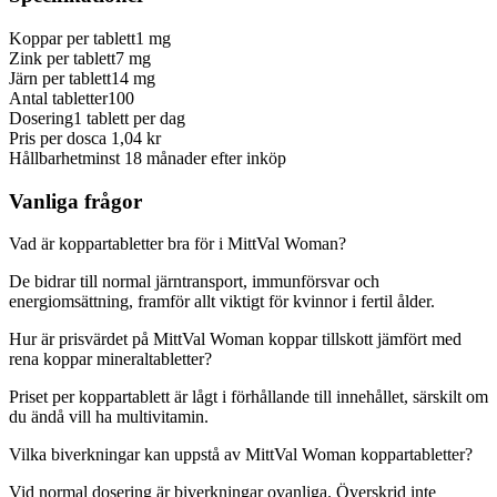
Koppar per tablett
1 mg
Zink per tablett
7 mg
Järn per tablett
14 mg
Antal tabletter
100
Dosering
1 tablett per dag
Pris per dos
ca 1,04 kr
Hållbarhet
minst 18 månader efter inköp
Vanliga frågor
Vad är koppartabletter bra för i MittVal Woman?
De bidrar till normal järntransport, immunförsvar och
energiomsättning, framför allt viktigt för kvinnor i fertil ålder.
Hur är prisvärdet på MittVal Woman koppar tillskott jämfört med
rena koppar mineraltabletter?
Priset per koppartablett är lågt i förhållande till innehållet, särskilt om
du ändå vill ha multivitamin.
Vilka biverkningar kan uppstå av MittVal Woman koppartabletter?
Vid normal dosering är biverkningar ovanliga. Överskrid inte