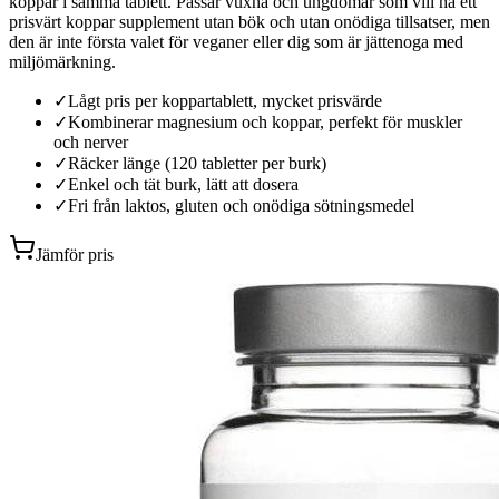
koppar i samma tablett. Passar vuxna och ungdomar som vill ha ett
prisvärt koppar supplement utan bök och utan onödiga tillsatser, men
den är inte första valet för veganer eller dig som är jättenoga med
miljömärkning.
✓
Lågt pris per koppartablett, mycket prisvärde
✓
Kombinerar magnesium och koppar, perfekt för muskler
och nerver
✓
Räcker länge (120 tabletter per burk)
✓
Enkel och tät burk, lätt att dosera
✓
Fri från laktos, gluten och onödiga sötningsmedel
Jämför pris