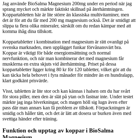
Jag använde BioSalma Magnesium 200mg under en period när jag
sprang mycket och märkte faktiskt skillnad på återhämtningen.
Koppartabletten här är lite större än klassiska multivitaminer, men
det är för att du får med 200 mg magnesium också. Det är smidigt att
slippa ta flera olika mineraler, särskilt om du redan kämpar med att
komma ihåg dina tillskott.
Koppartabletter i kombination med magnesium är rätt ovanligt på
svenska marknaden, men upplägget funkar förvånansvärt bra.
Koppar är viktigt för både energiomsättning och normal
nervfunktion, och när man kombinerar det med magnesium får
musklerna en extra skjuts vid återhämtning. Priset på dessa
koppartabletter ligger kring 80 kr för 120 tabletter, vilket gör att du
kan täcka hela behovet i fyra månader för mindre än en hundralapp,
klart godkänt prisvärde.
Visst, tabletten är lite stor och kan kännas i halsen om du har svårt
för stora piller, men den är slät på ytan och fastnar inte. Under testet
märkte jag inga biverkningar, och magen höll sig lugn även efter
pass där man annars kan få problem av tillskott. Förpackningen är
smidig och håller tätt, och det är lätt att dosera ur burken även med
svettiga händer efter träning.
Funktion och upptag av koppar i BioSalma
Magnesium