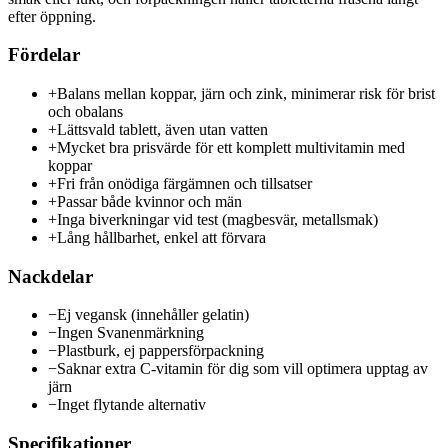
efter öppning.
Fördelar
+
Balans mellan koppar, järn och zink, minimerar risk för brist
och obalans
+
Lättsvald tablett, även utan vatten
+
Mycket bra prisvärde för ett komplett multivitamin med
koppar
+
Fri från onödiga färgämnen och tillsatser
+
Passar både kvinnor och män
+
Inga biverkningar vid test (magbesvär, metallsmak)
+
Lång hållbarhet, enkel att förvara
Nackdelar
−
Ej vegansk (innehåller gelatin)
−
Ingen Svanenmärkning
−
Plastburk, ej pappersförpackning
−
Saknar extra C-vitamin för dig som vill optimera upptag av
järn
−
Inget flytande alternativ
Specifikationer