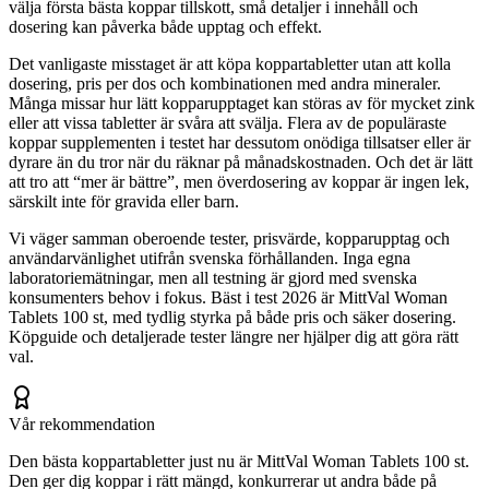
välja första bästa koppar tillskott, små detaljer i innehåll och
dosering kan påverka både upptag och effekt.
Det vanligaste misstaget är att köpa koppartabletter utan att kolla
dosering, pris per dos och kombinationen med andra mineraler.
Många missar hur lätt kopparupptaget kan störas av för mycket zink
eller att vissa tabletter är svåra att svälja. Flera av de populäraste
koppar supplementen i testet har dessutom onödiga tillsatser eller är
dyrare än du tror när du räknar på månadskostnaden. Och det är lätt
att tro att “mer är bättre”, men överdosering av koppar är ingen lek,
särskilt inte för gravida eller barn.
Vi väger samman oberoende tester, prisvärde, kopparupptag och
användarvänlighet utifrån svenska förhållanden. Inga egna
laboratoriemätningar, men all testning är gjord med svenska
konsumenters behov i fokus. Bäst i test 2026 är MittVal Woman
Tablets 100 st, med tydlig styrka på både pris och säker dosering.
Köpguide och detaljerade tester längre ner hjälper dig att göra rätt
val.
Vår rekommendation
Den bästa koppartabletter just nu är MittVal Woman Tablets 100 st.
Den ger dig koppar i rätt mängd, konkurrerar ut andra både på