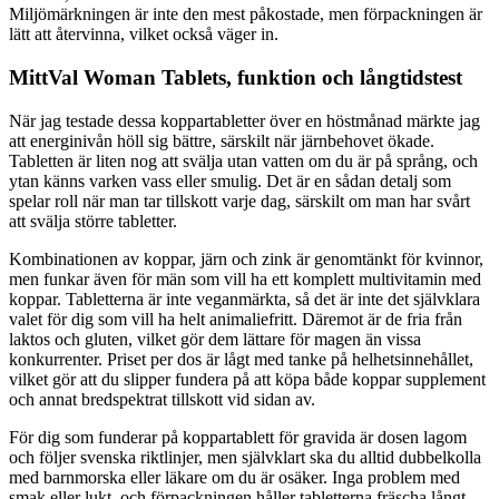
Miljömärkningen är inte den mest påkostade, men förpackningen är
lätt att återvinna, vilket också väger in.
MittVal Woman Tablets, funktion och långtidstest
När jag testade dessa koppartabletter över en höstmånad märkte jag
att energinivån höll sig bättre, särskilt när järnbehovet ökade.
Tabletten är liten nog att svälja utan vatten om du är på språng, och
ytan känns varken vass eller smulig. Det är en sådan detalj som
spelar roll när man tar tillskott varje dag, särskilt om man har svårt
att svälja större tabletter.
Kombinationen av koppar, järn och zink är genomtänkt för kvinnor,
men funkar även för män som vill ha ett komplett multivitamin med
koppar. Tabletterna är inte veganmärkta, så det är inte det självklara
valet för dig som vill ha helt animaliefritt. Däremot är de fria från
laktos och gluten, vilket gör dem lättare för magen än vissa
konkurrenter. Priset per dos är lågt med tanke på helhetsinnehållet,
vilket gör att du slipper fundera på att köpa både koppar supplement
och annat bredspektrat tillskott vid sidan av.
För dig som funderar på koppartablett för gravida är dosen lagom
och följer svenska riktlinjer, men självklart ska du alltid dubbelkolla
med barnmorska eller läkare om du är osäker. Inga problem med
smak eller lukt, och förpackningen håller tabletterna fräscha långt