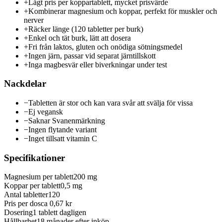
+
Lågt pris per koppartablett, mycket prisvärde
+
Kombinerar magnesium och koppar, perfekt för muskler och
nerver
+
Räcker länge (120 tabletter per burk)
+
Enkel och tät burk, lätt att dosera
+
Fri från laktos, gluten och onödiga sötningsmedel
+
Ingen järn, passar vid separat järntillskott
+
Inga magbesvär eller biverkningar under test
Nackdelar
−
Tabletten är stor och kan vara svår att svälja för vissa
−
Ej vegansk
−
Saknar Svanenmärkning
−
Ingen flytande variant
−
Inget tillsatt vitamin C
Specifikationer
Magnesium per tablett
200 mg
Koppar per tablett
0,5 mg
Antal tabletter
120
Pris per dos
ca 0,67 kr
Dosering
1 tablett dagligen
Hållbarhet
18 månader efter inköp