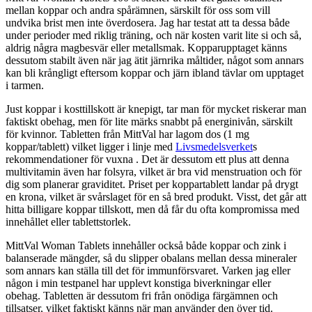
mellan koppar och andra spårämnen, särskilt för oss som vill
undvika brist men inte överdosera. Jag har testat att ta dessa både
under perioder med riklig träning, och när kosten varit lite si och så,
aldrig några magbesvär eller metallsmak. Kopparupptaget känns
dessutom stabilt även när jag ätit järnrika måltider, något som annars
kan bli krångligt eftersom koppar och järn ibland tävlar om upptaget
i tarmen.
Just koppar i kosttillskott är knepigt, tar man för mycket riskerar man
faktiskt obehag, men för lite märks snabbt på energinivån, särskilt
för kvinnor. Tabletten från MittVal har lagom dos (1 mg
koppar/tablett) vilket ligger i linje med
Livsmedelsverket
s
rekommendationer för vuxna . Det är dessutom ett plus att denna
multivitamin även har folsyra, vilket är bra vid menstruation och för
dig som planerar graviditet. Priset per koppartablett landar på drygt
en krona, vilket är svårslaget för en så bred produkt. Visst, det går att
hitta billigare koppar tillskott, men då får du ofta kompromissa med
innehållet eller tablettstorlek.
MittVal Woman Tablets innehåller också både koppar och zink i
balanserade mängder, så du slipper obalans mellan dessa mineraler
som annars kan ställa till det för immunförsvaret. Varken jag eller
någon i min testpanel har upplevt konstiga biverkningar eller
obehag. Tabletten är dessutom fri från onödiga färgämnen och
tillsatser, vilket faktiskt känns när man använder den över tid.