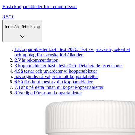
Bästa koppartabletter för immunförsvar
8.5/10
Innehållsförteckning
1
.
Koppartabletter bäst i test 2026: Test av prisvärde, säkerhet
och upptag för svenska förhållanden
2
.
Vår rekommendation
3
.
koppartabletter bäst i test 2026: Detaljerade recensioner
4
.
Så testar och utvärderar vi koppartabletter
5
.
Köpguide: så väljer du rätt koppartabletter
6
.
Så får du ut mest av din koppartabletter
7
.
Tänk på detta innan du köper koppartabletter
8
.
Vanliga frågor om koppartabletter