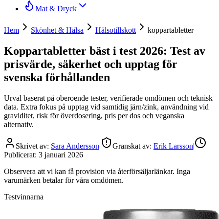
Mat & Dryck
Hem
Skönhet & Hälsa
Hälsotillskott
koppartabletter
Koppartabletter bäst i test 2026: Test av
prisvärde, säkerhet och upptag för
svenska förhållanden
Urval baserat på oberoende tester, verifierade omdömen och teknisk
data. Extra fokus på upptag vid samtidig järn/zink, användning vid
graviditet, risk för överdosering, pris per dos och veganska
alternativ.
Skrivet av:
Sara Andersson
|
Granskat av:
Erik Larsson
|
Publicerat:
3 januari 2026
Observera att vi kan få provision via återförsäljarlänkar. Inga
varumärken betalar för våra omdömen.
Testvinnarna