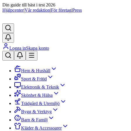
Din guide till bäst i test 2026
Hjälpcenter
|
Vår redaktion
|
För företag
|
Press
Logga in
Skapa konto
Hem & Hushåll
Sport & Fritid
Elektronik & Teknik
Skönhet & Hälsa
Trädgård & Utemiljö
Bygg & Verktyg
Barn & Familj
Kläder & Accessoarer