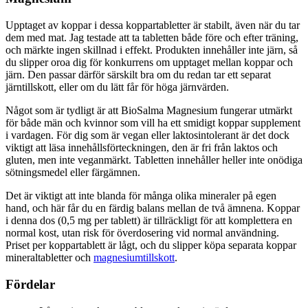
Upptaget av koppar i dessa koppartabletter är stabilt, även när du tar
dem med mat. Jag testade att ta tabletten både före och efter träning,
och märkte ingen skillnad i effekt. Produkten innehåller inte järn, så
du slipper oroa dig för konkurrens om upptaget mellan koppar och
järn. Den passar därför särskilt bra om du redan tar ett separat
järntillskott, eller om du lätt får för höga järnvärden.
Något som är tydligt är att BioSalma Magnesium fungerar utmärkt
för både män och kvinnor som vill ha ett smidigt koppar supplement
i vardagen. För dig som är vegan eller laktosintolerant är det dock
viktigt att läsa innehållsförteckningen, den är fri från laktos och
gluten, men inte veganmärkt. Tabletten innehåller heller inte onödiga
sötningsmedel eller färgämnen.
Det är viktigt att inte blanda för många olika mineraler på egen
hand, och här får du en färdig balans mellan de två ämnena. Koppar
i denna dos (0,5 mg per tablett) är tillräckligt för att komplettera en
normal kost, utan risk för överdosering vid normal användning.
Priset per koppartablett är lågt, och du slipper köpa separata koppar
mineraltabletter och
magnesiumtillskott
.
Fördelar