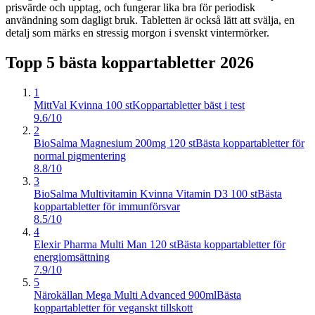
prisvärde och upptag, och fungerar lika bra för periodisk
användning som dagligt bruk. Tabletten är också lätt att svälja, en
detalj som märks en stressig morgon i svenskt vintermörker.
Topp 5 bästa
koppartabletter
2026
1
MittVal Kvinna 100 st
Koppartabletter bäst i test
9.6/10
2
BioSalma Magnesium 200mg 120 st
Bästa koppartabletter för
normal pigmentering
8.8/10
3
BioSalma Multivitamin Kvinna Vitamin D3 100 st
Bästa
koppartabletter för immunförsvar
8.5/10
4
Elexir Pharma Multi Man 120 st
Bästa koppartabletter för
energiomsättning
7.9/10
5
Närokällan Mega Multi Advanced 900ml
Bästa
koppartabletter för veganskt tillskott