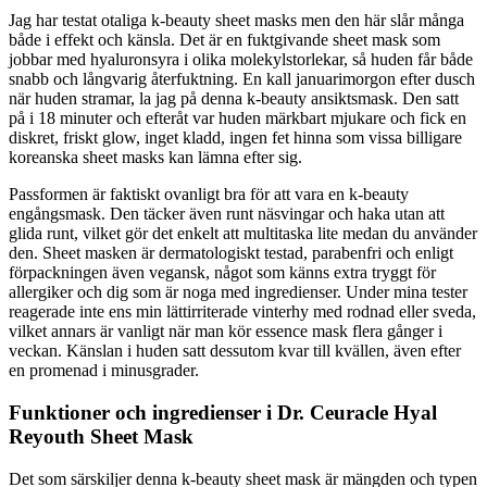
Jag har testat otaliga k-beauty sheet masks men den här slår många
både i effekt och känsla. Det är en fuktgivande sheet mask som
jobbar med hyaluronsyra i olika molekylstorlekar, så huden får både
snabb och långvarig återfuktning. En kall januarimorgon efter dusch
när huden stramar, la jag på denna k-beauty ansiktsmask. Den satt
på i 18 minuter och efteråt var huden märkbart mjukare och fick en
diskret, friskt glow, inget kladd, ingen fet hinna som vissa billigare
koreanska sheet masks kan lämna efter sig.
Passformen är faktiskt ovanligt bra för att vara en k-beauty
engångsmask. Den täcker även runt näsvingar och haka utan att
glida runt, vilket gör det enkelt att multitaska lite medan du använder
den. Sheet masken är dermatologiskt testad, parabenfri och enligt
förpackningen även vegansk, något som känns extra tryggt för
allergiker och dig som är noga med ingredienser. Under mina tester
reagerade inte ens min lättirriterade vinterhy med rodnad eller sveda,
vilket annars är vanligt när man kör essence mask flera gånger i
veckan. Känslan i huden satt dessutom kvar till kvällen, även efter
en promenad i minusgrader.
Funktioner och ingredienser i Dr. Ceuracle Hyal
Reyouth Sheet Mask
Det som särskiljer denna k-beauty sheet mask är mängden och typen