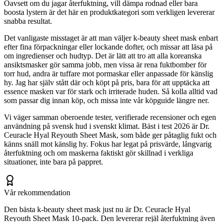
Oavsett om du jagar återfuktning, vill dämpa rodnad eller bara
boosta lystern är det här en produktkategori som verkligen levererar
snabba resultat.
Det vanligaste misstaget är att man väljer k-beauty sheet mask enbart
efter fina förpackningar eller lockande dofter, och missar att läsa på
om ingredienser och hudtyp. Det är lätt att tro att alla koreanska
ansiktsmasker gör samma jobb, men vissa är rena fuktbomber för
torr hud, andra är tuffare mot pormaskar eller anpassade för känslig
hy. Jag har själv stått där och köpt på pris, bara för att upptäcka att
essence masken var för stark och irriterade huden. Så kolla alltid vad
som passar dig innan köp, och missa inte vår köpguide längre ner.
Vi väger samman oberoende tester, verifierade recensioner och egen
användning på svensk hud i svenskt klimat. Bäst i test 2026 är Dr.
Ceuracle Hyal Reyouth Sheet Mask, som både ger påtaglig fukt och
känns snäll mot känslig hy. Fokus har legat på prisvärde, långvarig
återfuktning och om maskerna faktiskt gör skillnad i verkliga
situationer, inte bara på pappret.
Vår rekommendation
Den bästa k-beauty sheet mask just nu är Dr. Ceuracle Hyal
Reyouth Sheet Mask 10-pack. Den levererar rejäl återfuktning även