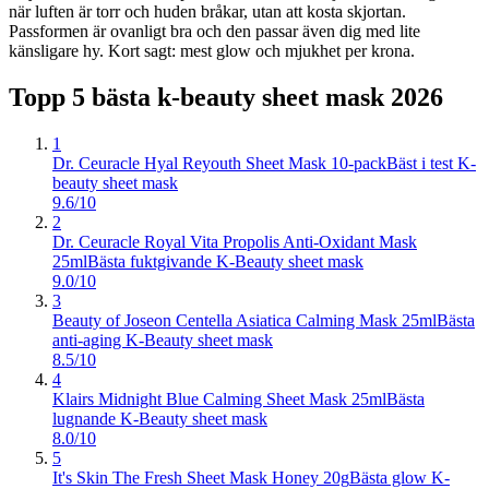
när luften är torr och huden bråkar, utan att kosta skjortan.
Passformen är ovanligt bra och den passar även dig med lite
känsligare hy. Kort sagt: mest glow och mjukhet per krona.
Topp 5 bästa
k-beauty sheet mask
2026
1
Dr. Ceuracle Hyal Reyouth Sheet Mask 10-pack
Bäst i test K-
beauty sheet mask
9.6/10
2
Dr. Ceuracle Royal Vita Propolis Anti-Oxidant Mask
25ml
Bästa fuktgivande K-Beauty sheet mask
9.0/10
3
Beauty of Joseon Centella Asiatica Calming Mask 25ml
Bästa
anti-aging K-Beauty sheet mask
8.5/10
4
Klairs Midnight Blue Calming Sheet Mask 25ml
Bästa
lugnande K-Beauty sheet mask
8.0/10
5
It's Skin The Fresh Sheet Mask Honey 20g
Bästa glow K-