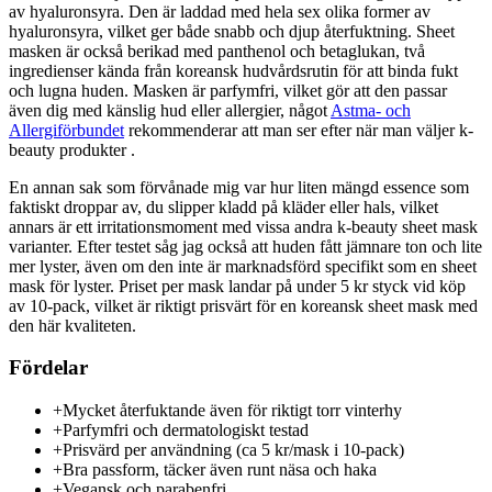
av hyaluronsyra. Den är laddad med hela sex olika former av
hyaluronsyra, vilket ger både snabb och djup återfuktning. Sheet
masken är också berikad med panthenol och betaglukan, två
ingredienser kända från koreansk hudvårdsrutin för att binda fukt
och lugna huden. Masken är parfymfri, vilket gör att den passar
även dig med känslig hud eller allergier, något
Astma- och
Allergiförbundet
rekommenderar att man ser efter när man väljer k-
beauty produkter .
En annan sak som förvånade mig var hur liten mängd essence som
faktiskt droppar av, du slipper kladd på kläder eller hals, vilket
annars är ett irritationsmoment med vissa andra k-beauty sheet mask
varianter. Efter testet såg jag också att huden fått jämnare ton och lite
mer lyster, även om den inte är marknadsförd specifikt som en sheet
mask för lyster. Priset per mask landar på under 5 kr styck vid köp
av 10-pack, vilket är riktigt prisvärt för en koreansk sheet mask med
den här kvaliteten.
Fördelar
+
Mycket återfuktande även för riktigt torr vinterhy
+
Parfymfri och dermatologiskt testad
+
Prisvärd per användning (ca 5 kr/mask i 10-pack)
+
Bra passform, täcker även runt näsa och haka
+
Vegansk och parabenfri