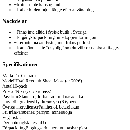
+
Irriterar inte känslig hud
+
Håller huden mjuk länge efter användning
Nackdelar
−
Finns inte alltid i fysisk butik i Sverige
−
Engångsförpackning, inte toppen för miljön
−
Ger inte maxad lyster, mer fokus på fukt
−
Kan kännas lite ”osynlig” om du vill se snabba anti-age-
effekter
Specifikationer
Märke
Dr. Ceuracle
Modell
Hyal Reyouth Sheet Mask (år 2026)
Antal
10-pack
Pris
ca 49 kr (ca 5 kr/mask)
Passform
Standard, förbättrad runt näsa/haka
Huvudingrediens
Hyaluronsyra (6 typer)
Övriga ingredienser
Panthenol, betaglukan
Fri från
Parabener, parfym, mineralolja
Vegansk
Ja
Dermatologiskt testad
Ja
Förpackning
Engångsark, återvinningsbar plast