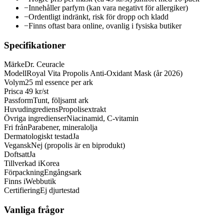
−
Innehåller parfym (kan vara negativt för allergiker)
−
Ordentligt indränkt, risk för dropp och kladd
−
Finns oftast bara online, ovanlig i fysiska butiker
Specifikationer
Märke
Dr. Ceuracle
Modell
Royal Vita Propolis Anti-Oxidant Mask (år 2026)
Volym
25 ml essence per ark
Pris
ca 49 kr/st
Passform
Tunt, följsamt ark
Huvudingrediens
Propolisextrakt
Övriga ingredienser
Niacinamid, C-vitamin
Fri från
Parabener, mineralolja
Dermatologiskt testad
Ja
Vegansk
Nej (propolis är en biprodukt)
Doftsatt
Ja
Tillverkad i
Korea
Förpackning
Engångsark
Finns i
Webbutik
Certifiering
Ej djurtestad
Vanliga frågor