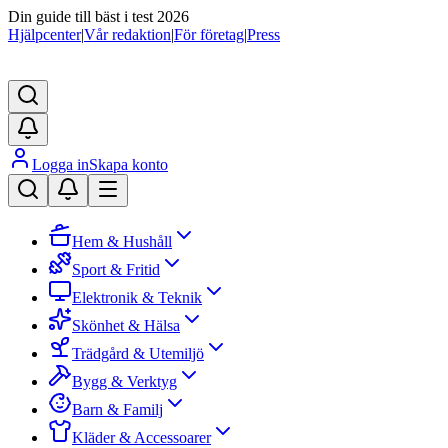
Din guide till bäst i test 2026
Hjälpcenter
|
Vår redaktion
|
För företag
|
Press
Logga in
Skapa konto
Hem & Hushåll
Sport & Fritid
Elektronik & Teknik
Skönhet & Hälsa
Trädgård & Utemiljö
Bygg & Verktyg
Barn & Familj
Kläder & Accessoarer