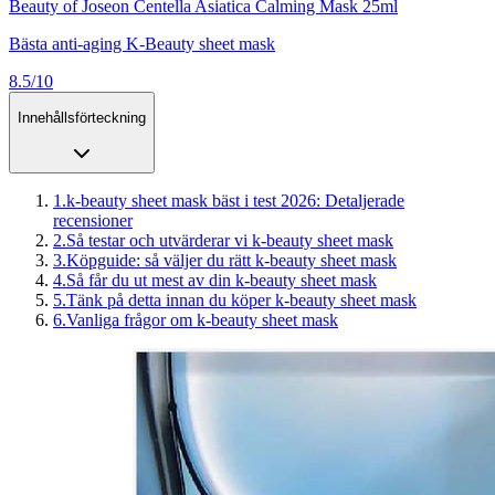
Beauty of Joseon Centella Asiatica Calming Mask 25ml
Bästa anti-aging K-Beauty sheet mask
8.5/10
Innehållsförteckning
1
.
k-beauty sheet mask bäst i test 2026: Detaljerade
recensioner
2
.
Så testar och utvärderar vi k-beauty sheet mask
3
.
Köpguide: så väljer du rätt k-beauty sheet mask
4
.
Så får du ut mest av din k-beauty sheet mask
5
.
Tänk på detta innan du köper k-beauty sheet mask
6
.
Vanliga frågor om k-beauty sheet mask