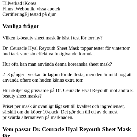
Tillverkad i
Korea
Finns i
Webbutik, vissa apotek
Certifiering
Ej testad på djur
Vanliga frågor
Vilken k-beauty sheet mask är bäst i test för torr hy?
Dr. Ceuracle Hyal Reyouth Sheet Mask toppar tester för vintertorr
hud tack vare sin effektiva fuktgivande formula.
Hur ofta kan man använda denna koreanska sheet mask?
2–3 gånger i veckan är lagom för de flesta, men den är mild nog att
använda oftare om huden känns extra torr.
Hur skiljer sig prisvärde på Dr. Ceuracle Hyal Reyouth mot andra k-
beauty sheet masks?
Priset per mask är ovanligt lågt sett till kvalitet och ingredienser,
särskilt om du köper 10-pack. Det gör den till ett av de mest
prisvärda alternativen på marknaden.
Vem passar Dr. Ceuracle Hyal Reyouth Sheet Mask
för