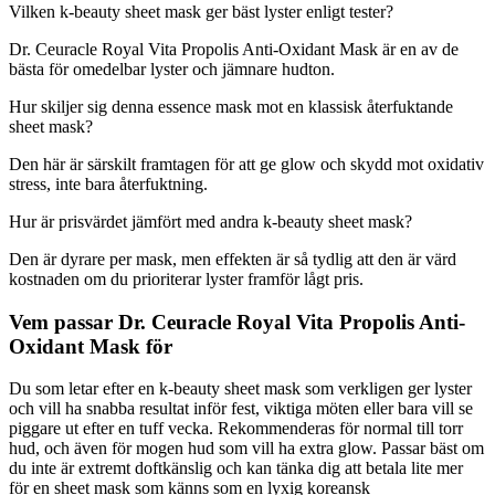
Vilken k-beauty sheet mask ger bäst lyster enligt tester?
Dr. Ceuracle Royal Vita Propolis Anti-Oxidant Mask är en av de
bästa för omedelbar lyster och jämnare hudton.
Hur skiljer sig denna essence mask mot en klassisk återfuktande
sheet mask?
Den här är särskilt framtagen för att ge glow och skydd mot oxidativ
stress, inte bara återfuktning.
Hur är prisvärdet jämfört med andra k-beauty sheet mask?
Den är dyrare per mask, men effekten är så tydlig att den är värd
kostnaden om du prioriterar lyster framför lågt pris.
Vem passar Dr. Ceuracle Royal Vita Propolis Anti-
Oxidant Mask för
Du som letar efter en k-beauty sheet mask som verkligen ger lyster
och vill ha snabba resultat inför fest, viktiga möten eller bara vill se
piggare ut efter en tuff vecka. Rekommenderas för normal till torr
hud, och även för mogen hud som vill ha extra glow. Passar bäst om
du inte är extremt doftkänslig och kan tänka dig att betala lite mer
för en sheet mask som känns som en lyxig koreansk