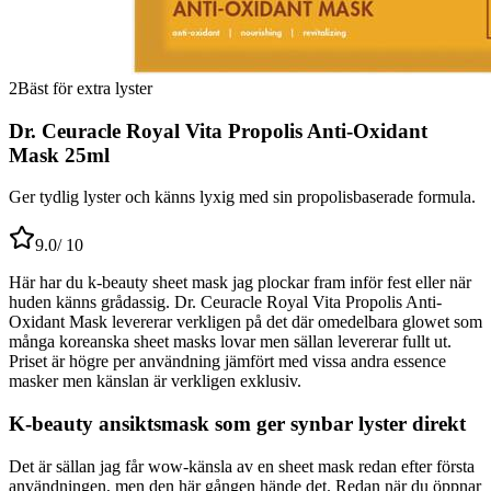
2
Bäst för extra lyster
Dr. Ceuracle Royal Vita Propolis Anti-Oxidant
Mask 25ml
Ger tydlig lyster och känns lyxig med sin propolisbaserade formula.
9.0
/ 10
Här har du k-beauty sheet mask jag plockar fram inför fest eller när
huden känns grådassig. Dr. Ceuracle Royal Vita Propolis Anti-
Oxidant Mask levererar verkligen på det där omedelbara glowet som
många koreanska sheet masks lovar men sällan levererar fullt ut.
Priset är högre per användning jämfört med vissa andra essence
masker men känslan är verkligen exklusiv.
K-beauty ansiktsmask som ger synbar lyster direkt
Det är sällan jag får wow-känsla av en sheet mask redan efter första
användningen, men den här gången hände det. Redan när du öppnar