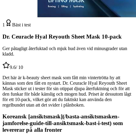
1
Bäst i test
Dr. Ceuracle Hyal Reyouth Sheet Mask 10-pack
Ger påtagligt återfuktad och mjuk hud även vid minusgrader utan
kladd.
9.6
/ 10
Det här är k-beauty sheet mask som fått min vintertrötta hy att
kännas som den fått en nystart. Dr. Ceuracle Hyal Reyouth Sheet
Mask sticker ut i tester för sin otippat djupa återfuktning och för att
den funkar för både känslig och mogen hud. Priset är dessutom lågt
för ett 10-pack, vilket gör att du faktiskt kan använda den
regelbundet utan att det svider i plånboken.
Koreansk [ansiktsmask](/basta-ansiktsmasken-
jamforelse-guide-till-ansiktsmask-bast-i-test) som
levererar på alla fronter