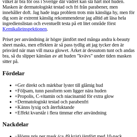
vilket är bra för oss i Sverige där vädret kan slå hårt mot huden.
Masken är dermatologiskt testad och fri från parabener, men
innehåller doft. Jag hade inga problem trots min känsliga hy, men för
dig som är extremt känslig rekommenderar jag alltid att läsa hela
ingredienslistan och eventuellt testa på ett litet område först
Kemikalieinspektionen
.
Priset per användning är högre jämfört med många andra k-beauty
sheet masks, men effekten är så pass tydlig att jag tycker den är
prisvärd när man vill maxa glowet. Arket är dessutom tunt och andas
bra, så du slipper känslan av att huden ”kvävs” under tiden masken
sitter på.
Fördelar
+
Ger direkt och märkbar lyster till glåmig hud
+
Följsam, tunn passform som ligger nära huden
+
Propolis, C-vitamin och niacinamid för extra glow
+
Dermatologiskt testad och parabenfri
+
Känns lyxig och återfuktande
+
Effekt kvarstår i flera timmar efter användning
Nackdelar
−
Högre pris per mask (ca 49 kr/st) jämfört med 10-pack