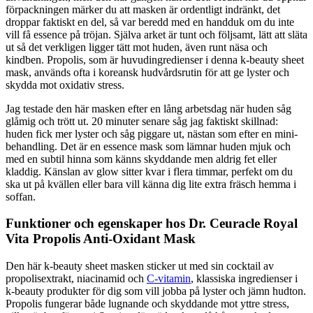
förpackningen märker du att masken är ordentligt indränkt, det
droppar faktiskt en del, så var beredd med en handduk om du inte
vill få essence på tröjan. Själva arket är tunt och följsamt, lätt att släta
ut så det verkligen ligger tätt mot huden, även runt näsa och
kindben. Propolis, som är huvudingredienser i denna k-beauty sheet
mask, används ofta i koreansk hudvårdsrutin för att ge lyster och
skydda mot oxidativ stress.
Jag testade den här masken efter en lång arbetsdag när huden såg
glåmig och trött ut. 20 minuter senare såg jag faktiskt skillnad:
huden fick mer lyster och såg piggare ut, nästan som efter en mini-
behandling. Det är en essence mask som lämnar huden mjuk och
med en subtil hinna som känns skyddande men aldrig fet eller
kladdig. Känslan av glow sitter kvar i flera timmar, perfekt om du
ska ut på kvällen eller bara vill känna dig lite extra fräsch hemma i
soffan.
Funktioner och egenskaper hos Dr. Ceuracle Royal
Vita Propolis Anti-Oxidant Mask
Den här k-beauty sheet masken sticker ut med sin cocktail av
propolisextrakt, niacinamid och
C-vitamin
, klassiska ingredienser i
k-beauty produkter för dig som vill jobba på lyster och jämn hudton.
Propolis fungerar både lugnande och skyddande mot yttre stress,