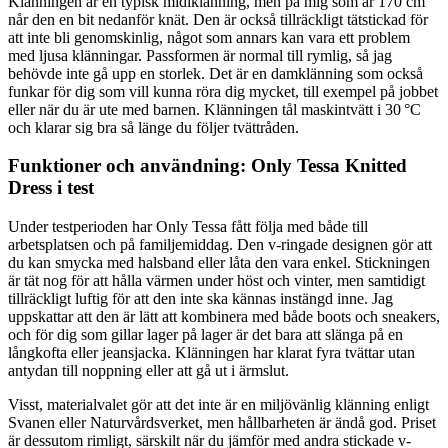
Klänningen är en typisk midiklänning, men på mig som är 170 cm
når den en bit nedanför knät. Den är också tillräckligt tätstickad för
att inte bli genomskinlig, något som annars kan vara ett problem
med ljusa klänningar. Passformen är normal till rymlig, så jag
behövde inte gå upp en storlek. Det är en damklänning som också
funkar för dig som vill kunna röra dig mycket, till exempel på jobbet
eller när du är ute med barnen. Klänningen tål maskintvätt i 30 °C
och klarar sig bra så länge du följer tvättråden.
Funktioner och användning: Only Tessa Knitted
Dress i test
Under testperioden har Only Tessa fått följa med både till
arbetsplatsen och på familjemiddag. Den v-ringade designen gör att
du kan smycka med halsband eller låta den vara enkel. Stickningen
är tät nog för att hålla värmen under höst och vinter, men samtidigt
tillräckligt luftig för att den inte ska kännas instängd inne. Jag
uppskattar att den är lätt att kombinera med både boots och sneakers,
och för dig som gillar lager på lager är det bara att slänga på en
långkofta eller jeansjacka. Klänningen har klarat fyra tvättar utan
antydan till noppning eller att gå ut i ärmslut.
Visst, materialvalet gör att det inte är en miljövänlig klänning enligt
Svanen eller Naturvårdsverket, men hållbarheten är ändå god. Priset
är dessutom rimligt, särskilt när du jämför med andra stickade v-