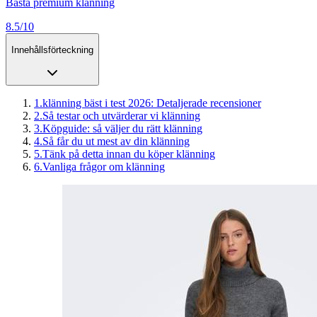
Bästa premium klänning
8.5/10
Innehållsförteckning
1
.
klänning bäst i test 2026: Detaljerade recensioner
2
.
Så testar och utvärderar vi klänning
3
.
Köpguide: så väljer du rätt klänning
4
.
Så får du ut mest av din klänning
5
.
Tänk på detta innan du köper klänning
6
.
Vanliga frågor om klänning