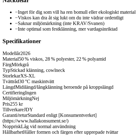
Nackdelar
−
Inget för dig som vill ha ren bomull eller ekologiskt material
−
Viskos kan dra åt sig lukt om du inte vädrar ordentligt
−
Saknar miljömärkning (inte KRAV/Svanen)
−
Inte optimal som festklänning, mer vardagsinriktad
Specifikationer
Modellår
2026
Material
50 % viskos, 28 % polyester, 22 % polyamid
Färg
Mörkgrå
Typ
Stickad klänning, cowlneck
Storlekar
XS-XL
Tvättråd
30 °C maskintvätt
Längd
Midilängd/långklänning beroende på kroppslängd
Certifiering
Ingen
Miljömärkning
Nej
Pris
255 kr
Tillverkare
JDY
Garanti/retur
Standard enligt [Konsumentverket]
(https://www.hallakonsument.se/)
Nopprisk
Låg vid normal användning
Hållbarhet
Håller formen och färgen efter upprepade tvättar