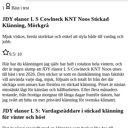
1
Bäst i test
JDY elanor L S Cowlneck KNT Noos Stickad
Klänning, Mörkgrå
Mjuk viskos, breda storlekar och enkel att styla både till vardag och
jobb.
9.5
/ 10
Här har du klänningen jag själv har haft i rotation hela vintern, och
det är ingen slump att JDY elanor L S Cowlneck KNT Noos utses
till bäst i test 2026. Den sticker ut som en damklänning man faktiskt
vill använda varje dag, mjuk, följsam och totalt fri från det där
stickiga som annars kan förstöra en stickad klänning. Priset är nästan
misstänkt lågt för känslan och hållbarheten. Efter flera månaders
testande, från frostiga morgnar till långa dagar framför datorn, har
jag svårt att hitta en mer prisvärd klänning för svenska klimatet.
JDY elanor L S: Vardagsräddare i stickad klänning
för vinter och höst