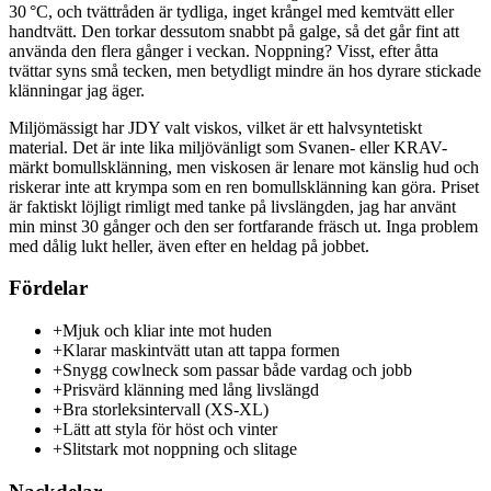
30 °C, och tvättråden är tydliga, inget krångel med kemtvätt eller
handtvätt. Den torkar dessutom snabbt på galge, så det går fint att
använda den flera gånger i veckan. Noppning? Visst, efter åtta
tvättar syns små tecken, men betydligt mindre än hos dyrare stickade
klänningar jag äger.
Miljömässigt har JDY valt viskos, vilket är ett halvsyntetiskt
material. Det är inte lika miljövänligt som Svanen- eller KRAV-
märkt bomullsklänning, men viskosen är lenare mot känslig hud och
riskerar inte att krympa som en ren bomullsklänning kan göra. Priset
är faktiskt löjligt rimligt med tanke på livslängden, jag har använt
min minst 30 gånger och den ser fortfarande fräsch ut. Inga problem
med dålig lukt heller, även efter en heldag på jobbet.
Fördelar
+
Mjuk och kliar inte mot huden
+
Klarar maskintvätt utan att tappa formen
+
Snygg cowlneck som passar både vardag och jobb
+
Prisvärd klänning med lång livslängd
+
Bra storleksintervall (XS-XL)
+
Lätt att styla för höst och vinter
+
Slitstark mot noppning och slitage