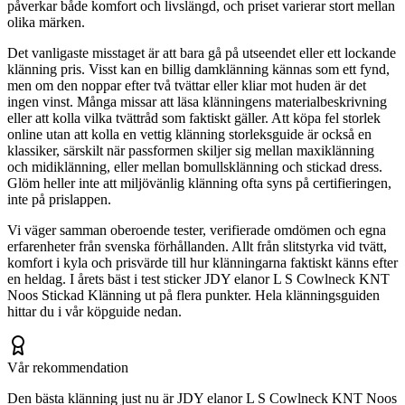
påverkar både komfort och livslängd, och priset varierar stort mellan
olika märken.
Det vanligaste misstaget är att bara gå på utseendet eller ett lockande
klänning pris. Visst kan en billig damklänning kännas som ett fynd,
men om den noppar efter två tvättar eller kliar mot huden är det
ingen vinst. Många missar att läsa klänningens materialbeskrivning
eller att kolla vilka tvättråd som faktiskt gäller. Att köpa fel storlek
online utan att kolla en vettig klänning storleksguide är också en
klassiker, särskilt när passformen skiljer sig mellan maxiklänning
och midiklänning, eller mellan bomullsklänning och stickad dress.
Glöm heller inte att miljövänlig klänning ofta syns på certifieringen,
inte på prislappen.
Vi väger samman oberoende tester, verifierade omdömen och egna
erfarenheter från svenska förhållanden. Allt från slitstyrka vid tvätt,
komfort i kyla och prisvärde till hur klänningarna faktiskt känns efter
en heldag. I årets bäst i test sticker JDY elanor L S Cowlneck KNT
Noos Stickad Klänning ut på flera punkter. Hela klänningsguiden
hittar du i vår köpguide nedan.
Vår rekommendation
Den bästa klänning just nu är JDY elanor L S Cowlneck KNT Noos