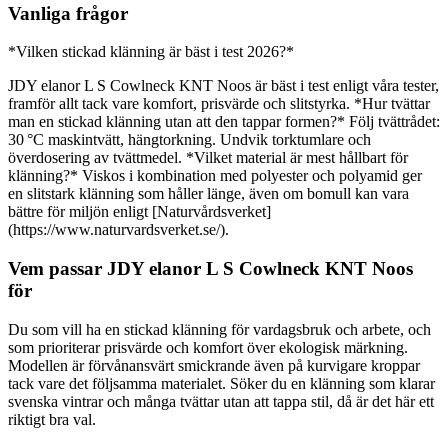
Vanliga frågor
*Vilken stickad klänning är bäst i test 2026?*
JDY elanor L S Cowlneck KNT Noos är bäst i test enligt våra tester,
framför allt tack vare komfort, prisvärde och slitstyrka. *Hur tvättar
man en stickad klänning utan att den tappar formen?* Följ tvättrådet:
30 °C maskintvätt, hängtorkning. Undvik torktumlare och
överdosering av tvättmedel. *Vilket material är mest hållbart för
klänning?* Viskos i kombination med polyester och polyamid ger
en slitstark klänning som håller länge, även om bomull kan vara
bättre för miljön enligt [Naturvårdsverket]
(https://www.naturvardsverket.se/).
Vem passar JDY elanor L S Cowlneck KNT Noos
för
Du som vill ha en stickad klänning för vardagsbruk och arbete, och
som prioriterar prisvärde och komfort över ekologisk märkning.
Modellen är förvånansvärt smickrande även på kurvigare kroppar
tack vare det följsamma materialet. Söker du en klänning som klarar
svenska vintrar och många tvättar utan att tappa stil, då är det här ett
riktigt bra val.