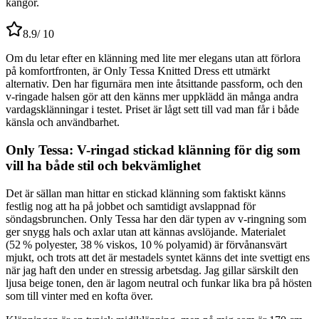
kängor.
8.9
/ 10
Om du letar efter en klänning med lite mer elegans utan att förlora
på komfortfronten, är Only Tessa Knitted Dress ett utmärkt
alternativ. Den har figurnära men inte åtsittande passform, och den
v-ringade halsen gör att den känns mer uppklädd än många andra
vardagsklänningar i testet. Priset är lågt sett till vad man får i både
känsla och användbarhet.
Only Tessa: V-ringad stickad klänning för dig som
vill ha både stil och bekvämlighet
Det är sällan man hittar en stickad klänning som faktiskt känns
festlig nog att ha på jobbet och samtidigt avslappnad för
söndagsbrunchen. Only Tessa har den där typen av v-ringning som
ger snygg hals och axlar utan att kännas avslöjande. Materialet
(52 % polyester, 38 % viskos, 10 % polyamid) är förvånansvärt
mjukt, och trots att det är mestadels syntet känns det inte svettigt ens
när jag haft den under en stressig arbetsdag. Jag gillar särskilt den
ljusa beige tonen, den är lagom neutral och funkar lika bra på hösten
som till vinter med en kofta över.