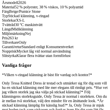
Årsmodell
2026
Material
52 % polyester, 38 % viskos, 10 % polyamid
Färg
Beige/Pumice Stone
Typ
Stickad klänning, v-ringad
Storlekar
XS-L
Tvättråd
30 °C maskintvätt
Längd
Midiklänning
Miljömärkning
Nej
Pris
263 kr
Tillverkare
Only
Garanti/retur
Standard enligt Konsumentverket
Nopprisk
Mycket låg vid normal användning
Slitstyrka
Klarar flera tvättar utan formförlust
Vanliga frågor
*Vilken v-ringad klänning är bäst för vardag och kontor?*
Only Tessa Knitted Dress är testad och utmärker sig för dig som vill
ha en stickad klänning med lite mer elegans till rimligt pris. *Hur vet
jag vilken storlek jag ska välja på stickad klänning?* Följ
klänningens storleksguide, Only Tessa är normal i storleken. Om du
är mellan två storlekar, välj den mindre för en åtsittande look. *Är
stickad klänning lämplig för känslig hud?* Ja, Only Tessa är mjuk
mot huden tack vare viskosen och funkar även för dig som lätt får