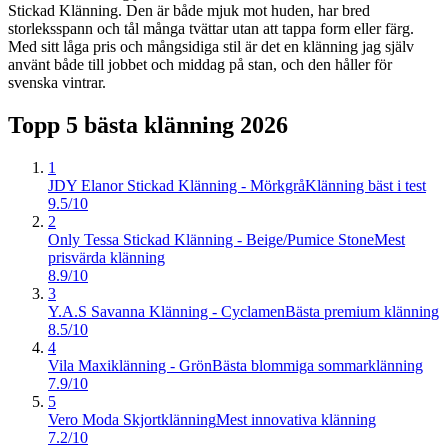
Stickad Klänning. Den är både mjuk mot huden, har bred
storleksspann och tål många tvättar utan att tappa form eller färg.
Med sitt låga pris och mångsidiga stil är det en klänning jag själv
använt både till jobbet och middag på stan, och den håller för
svenska vintrar.
Topp 5 bästa
klänning
2026
1
JDY Elanor Stickad Klänning - Mörkgrå
Klänning bäst i test
9.5/10
2
Only Tessa Stickad Klänning - Beige/Pumice Stone
Mest
prisvärda klänning
8.9/10
3
Y.A.S Savanna Klänning - Cyclamen
Bästa premium klänning
8.5/10
4
Vila Maxiklänning - Grön
Bästa blommiga sommarklänning
7.9/10
5
Vero Moda Skjortklänning
Mest innovativa klänning
7.2/10