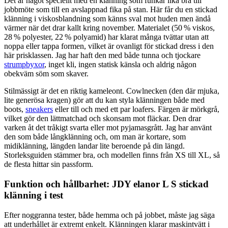
Det är något speciellt med en klänning som funkar lika bra till
jobbmöte som till en avslappnad fika på stan. Här får du en stickad
klänning i viskosblandning som känns sval mot huden men ändå
värmer när det drar kallt kring november. Materialet (50 % viskos,
28 % polyester, 22 % polyamid) har klarat många tvättar utan att
noppa eller tappa formen, vilket är ovanligt för stickad dress i den
här prisklassen. Jag har haft den med både tunna och tjockare
strumpbyxor
, inget kli, ingen statisk känsla och aldrig någon
obekväm söm som skaver.
Stilmässigt är det en riktig kameleont. Cowlnecken (den där mjuka,
lite generösa kragen) gör att du kan styla klänningen både med
boots,
sneakers
eller till och med ett par loafers. Färgen är mörkgrå,
vilket gör den lättmatchad och skonsam mot fläckar. Den drar
varken åt det tråkigt svarta eller mot pyjamasgrått. Jag har använt
den som både långklänning och, om man är kortare, som
midiklänning, längden landar lite beroende på din längd.
Storleksguiden stämmer bra, och modellen finns från XS till XL, så
de flesta hittar sin passform.
Funktion och hållbarhet: JDY elanor L S stickad
klänning i test
Efter noggranna tester, både hemma och på jobbet, måste jag säga
att underhållet är extremt enkelt. Klänningen klarar maskintvätt i