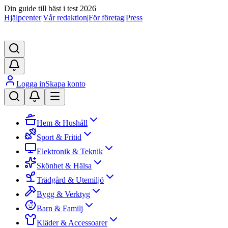
Din guide till bäst i test 2026
Hjälpcenter
|
Vår redaktion
|
För företag
|
Press
Logga in
Skapa konto
Hem & Hushåll
Sport & Fritid
Elektronik & Teknik
Skönhet & Hälsa
Trädgård & Utemiljö
Bygg & Verktyg
Barn & Familj
Kläder & Accessoarer