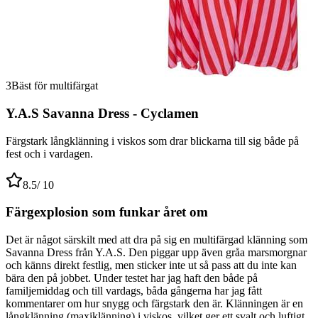
3
Bäst för multifärgat
Y.A.S Savanna Dress - Cyclamen
Färgstark långklänning i viskos som drar blickarna till sig både på
fest och i vardagen.
8.5
/ 10
Färgexplosion som funkar året om
Det är något särskilt med att dra på sig en multifärgad klänning som
Savanna Dress från Y.A.S. Den piggar upp även gråa marsmorgnar
och känns direkt festlig, men sticker inte ut så pass att du inte kan
bära den på jobbet. Under testet har jag haft den både på
familjemiddag och till vardags, båda gångerna har jag fått
kommentarer om hur snygg och färgstark den är. Klänningen är en
långklänning (maxiklänning) i viskos, vilket ger ett svalt och luftigt