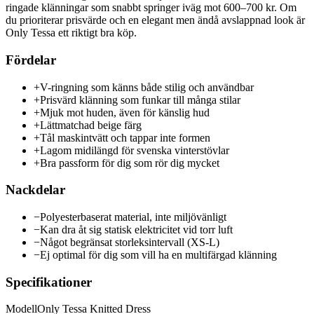
ringade klänningar som snabbt springer iväg mot 600–700 kr. Om
du prioriterar prisvärde och en elegant men ändå avslappnad look är
Only Tessa ett riktigt bra köp.
Fördelar
+
V-ringning som känns både stilig och användbar
+
Prisvärd klänning som funkar till många stilar
+
Mjuk mot huden, även för känslig hud
+
Lättmatchad beige färg
+
Tål maskintvätt och tappar inte formen
+
Lagom midilängd för svenska vinterstövlar
+
Bra passform för dig som rör dig mycket
Nackdelar
−
Polyesterbaserat material, inte miljövänligt
−
Kan dra åt sig statisk elektricitet vid torr luft
−
Något begränsat storleksintervall (XS-L)
−
Ej optimal för dig som vill ha en multifärgad klänning
Specifikationer
Modell
Only Tessa Knitted Dress