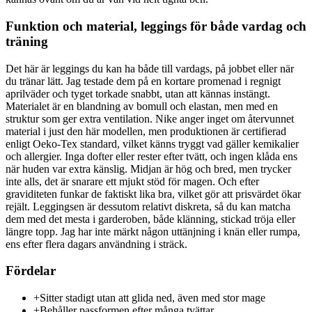
Funktion och material, leggings för både vardag och
träning
Det här är leggings du kan ha både till vardags, på jobbet eller när
du tränar lätt. Jag testade dem på en kortare promenad i regnigt
aprilväder och tyget torkade snabbt, utan att kännas instängt.
Materialet är en blandning av bomull och elastan, men med en
struktur som ger extra ventilation. Nike anger inget om återvunnet
material i just den här modellen, men produktionen är certifierad
enligt Oeko-Tex standard, vilket känns tryggt vad gäller kemikalier
och allergier. Inga dofter eller rester efter tvätt, och ingen klåda ens
när huden var extra känslig. Midjan är hög och bred, men trycker
inte alls, det är snarare ett mjukt stöd för magen. Och efter
graviditeten funkar de faktiskt lika bra, vilket gör att prisvärdet ökar
rejält. Leggingsen är dessutom relativt diskreta, så du kan matcha
dem med det mesta i garderoben, både klänning, stickad tröja eller
längre topp. Jag har inte märkt någon uttänjning i knän eller rumpa,
ens efter flera dagars användning i sträck.
Fördelar
+
Sitter stadigt utan att glida ned, även med stor mage
+
Behåller passformen efter många tvättar