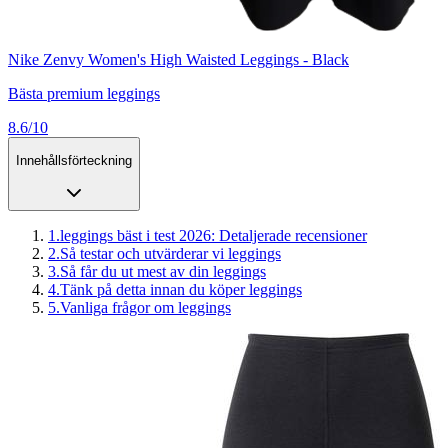
Nike Zenvy Women's High Waisted Leggings - Black
Bästa premium leggings
8.6/10
Innehållsförteckning
1
.
leggings bäst i test 2026: Detaljerade recensioner
2
.
Så testar och utvärderar vi leggings
3
.
Så får du ut mest av din leggings
4
.
Tänk på detta innan du köper leggings
5
.
Vanliga frågor om leggings