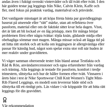
andas även i fuktigt svenskt vinterväder och tål tvätt efter tvätt. I den
här guiden testar jag leggings från Nike, Calvin Klein, Kaffe och
fler, med fokus på praktisk vardag, materialval och prisvärde.
Det vanligaste misstaget är att köpa första bästa par gravidleggings
baserat på utseende eller “rätt” märke, utan att reflektera över
passform, material eller om de faktiskt sitter kvar hela dagen. Visst,
det är lätt att bli lockad av en låg prislapp, men för många börjar
problemen först efter några tvättar: töjda knän, glidande midja eller
obehagliga sömmar mot magen. Många missar också att lägga tid på
att hitta rätt storlek och att kolla om leggingsen är allergivänliga eller
passar för känslig hud, något som spelar extra stor roll när huden är
mer reaktiv under graviditeten.
Vi väger samman oberoende tester från bland annat Testfakta och
Råd & Rön, användarrecensioner och egna erfarenheter från vardag
och träning. Alla leggings är testade för passform, komfort i tredje
trimestern, slitstyrka och hur de håller formen efter tvätt. Vinnaren i
årets bäst i test är Nike Sportswear Chill Knit Women's Tight Mini-
Rib Flared Leggings, en modell som levererar både stöd och
slitstyrka till ett rimligt pris. Läs vidare i vår köpguide för att hitta rätt
leggings för din graviditet.
Vår rekommendation