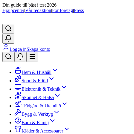
Din guide till bäst i test 2026
Hjälpcenter
|
Vår redaktion
|
För företag
|
Press
Logga in
Skapa konto
Hem & Hushåll
Sport & Fritid
Elektronik & Teknik
Skönhet & Hälsa
Trädgård & Utemiljö
Bygg & Verktyg
Barn & Familj
Kläder & Accessoarer