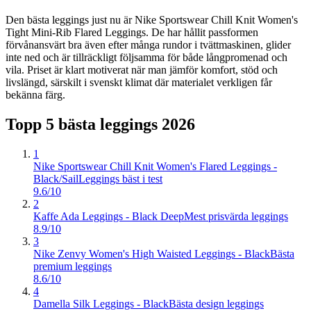
Den bästa leggings just nu är Nike Sportswear Chill Knit Women's
Tight Mini-Rib Flared Leggings. De har hållit passformen
förvånansvärt bra även efter många rundor i tvättmaskinen, glider
inte ned och är tillräckligt följsamma för både långpromenad och
vila. Priset är klart motiverat när man jämför komfort, stöd och
livslängd, särskilt i svenskt klimat där materialet verkligen får
bekänna färg.
Topp 5 bästa
leggings
2026
1
Nike Sportswear Chill Knit Women's Flared Leggings -
Black/Sail
Leggings bäst i test
9.6/10
2
Kaffe Ada Leggings - Black Deep
Mest prisvärda leggings
8.9/10
3
Nike Zenvy Women's High Waisted Leggings - Black
Bästa
premium leggings
8.6/10
4
Damella Silk Leggings - Black
Bästa design leggings