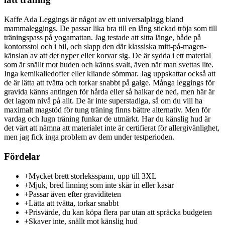
Kaffe Ada Leggings är något av ett universalplagg bland
mammaleggings. De passar lika bra till en lång stickad tröja som till
träningspass på yogamattan. Jag testade att sitta länge, både på
kontorsstol och i bil, och slapp den där klassiska mitt-på-magen-
känslan av att det nyper eller korvar sig. De är sydda i ett material
som är snällt mot huden och känns svalt, även när man svettas lite.
Inga kemikaliedofter eller kliande sömmar. Jag uppskattar också att
de är lätta att tvätta och torkar snabbt på galge. Många leggings för
gravida känns antingen för hårda eller så halkar de ned, men här är
det lagom nivå på allt. De är inte superstadiga, så om du vill ha
maximalt magstöd för tung träning finns bättre alternativ. Men för
vardag och lugn träning funkar de utmärkt. Har du känslig hud är
det värt att nämna att materialet inte är certifierat för allergivänlighet,
men jag fick inga problem av dem under testperioden.
Fördelar
+
Mycket brett storleksspann, upp till 3XL
+
Mjuk, bred linning som inte skär in eller kasar
+
Passar även efter graviditeten
+
Lätta att tvätta, torkar snabbt
+
Prisvärde, du kan köpa flera par utan att spräcka budgeten
+
Skaver inte, snällt mot känslig hud