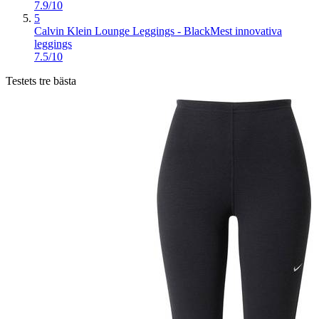
7.9/10
5
Calvin Klein Lounge Leggings - Black
Mest innovativa
leggings
7.5/10
Testets tre bästa