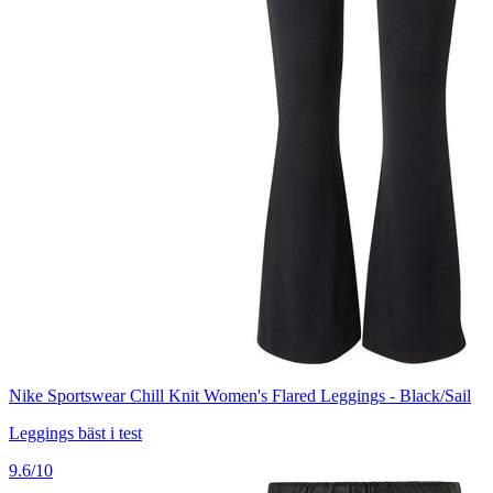
Nike Sportswear Chill Knit Women's Flared Leggings - Black/Sail
Leggings bäst i test
9.6/10