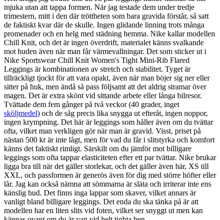
mjuka utan att tappa formen. När jag testade dem under tredje
trimestern, mitt i den där tröttheten som bara gravida förstår, så satt
de faktiskt kvar där de skulle. Ingen glidande linning trots många
promenader och en helg med städning hemma. Nike kallar modellen
Chill Knit, och det är ingen överdrift, materialet känns svalkande
mot huden även när man får värmevallningar. Det som sticker ut i
Nike Sportswear Chill Knit Women's Tight Mini-Rib Flared
Leggings är kombinationen av stretch och stabilitet. Tyget är
tillräckligt tjockt för att vara opakt, även när man böjer sig ner eller
sitter på huk, men ändå så pass följsamt att det aldrig stramar över
magen. Det är extra skönt vid sittande arbete eller långa bilresor.
Tvättade dem fem gånger på två veckor (40 grader, inget
sköljmedel
) och de såg precis lika snygga ut efteråt, ingen noppor,
ingen krympning. Det här är leggings som håller även om du tvättar
ofta, vilket man verkligen gör när man är gravid. Visst, priset på
nästan 500 kr är inte lågt, men för vad du får i slitstyrka och komfort
känns det faktiskt rimligt. Särskilt om du jämför mot billigare
leggings som ofta tappar elasticiteten efter ett par tvättar. Nike brukar
ligga bra till när det gäller storlekar, och det gäller även här, XS till
XXL, och passformen är generös även för dig med större höfter eller
lår. Jag kan också nämna att sömmarna är släta och irriterar inte ens
känslig hud. Det finns inga lappar som skaver, vilket annars är
vanligt bland billigare leggings. Det enda du ska tänka på är att
modellen har en liten slits vid foten, vilket ser snyggt ut men kan
kännas ovant om du är van vid helt tighta ben.