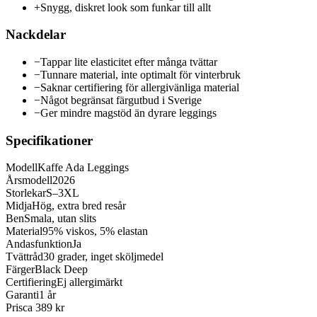
+
Snygg, diskret look som funkar till allt
Nackdelar
−
Tappar lite elasticitet efter många tvättar
−
Tunnare material, inte optimalt för vinterbruk
−
Saknar certifiering för allergivänliga material
−
Något begränsat färgutbud i Sverige
−
Ger mindre magstöd än dyrare leggings
Specifikationer
Modell
Kaffe Ada Leggings
Årsmodell
2026
Storlekar
S–3XL
Midja
Hög, extra bred resår
Ben
Smala, utan slits
Material
95% viskos, 5% elastan
Andasfunktion
Ja
Tvättråd
30 grader, inget sköljmedel
Färger
Black Deep
Certifiering
Ej allergimärkt
Garanti
1 år
Pris
ca 389 kr