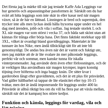
Det första jag la märke till när jag testade Kaffe Ada Leggings var
hur generös och anpassningsbar passformen är. Särskilt om du har
svårt att hitta leggings som inte skär in eller kasar ned när magen
växer, så är de här en lättnad. Linningen är bred och supermjuk, den
trycker inte alls men lyckas ändå hålla byxorna uppe under en hel
dag med ärenden, jobb och vila i soffan. Jag testade storlek L och
XL när magen var som störst i vecka 37, och båda satt skönt utan att
kännas för trånga eller börja hasa. Det finns faktiskt storlekar upp till
3XL, vilket är ovanligt bland gravidleggings. Materialet är lite
tunnare än hos Nike, men ändå tillräckligt tätt för att inte bli
genomsynligt. De andas bra även när det är varmt och fuktigt ute,
men jag märkte att de är lite svalare än mer påkostade leggings,
perfekt vår och sommar, men kanske tunna för iskalla
vinterpromenader. Jag använde dem även efter förlossningen, och de
är verkligen lika användbara när magen krymper, ingen konstig
töjning över höfterna och inga baggy knän. De sitter kvar i
garderoben långt efter graviditeten, och det är ett plus för prisvärdet.
Vad gäller hållbarhet så tappar de lite elasticitet efter typ 10-15
tvättar, men det är ändå imponerande för leggings under 400 kr.
Prisvärde är alltså riktigt bra om du vill ha flera par att växla mellan,
särskilt när det är kampanj hos större kedjor.
Funktion och känsla, leggings för vardag, vila och
lätt träning