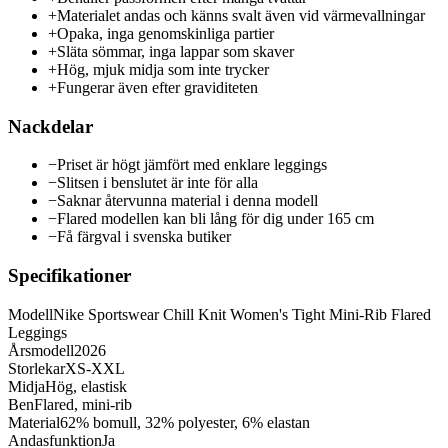
+
Materialet andas och känns svalt även vid värmevallningar
+
Opaka, inga genomskinliga partier
+
Släta sömmar, inga lappar som skaver
+
Hög, mjuk midja som inte trycker
+
Fungerar även efter graviditeten
Nackdelar
−
Priset är högt jämfört med enklare leggings
−
Slitsen i benslutet är inte för alla
−
Saknar återvunna material i denna modell
−
Flared modellen kan bli lång för dig under 165 cm
−
Få färgval i svenska butiker
Specifikationer
Modell
Nike Sportswear Chill Knit Women's Tight Mini-Rib Flared
Leggings
Årsmodell
2026
Storlekar
XS-XXL
Midja
Hög, elastisk
Ben
Flared, mini-rib
Material
62% bomull, 32% polyester, 6% elastan
Andasfunktion
Ja