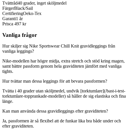
Tvättråd
40 grader, inget sköljmedel
Färger
Black/Sail
Certifiering
Oeko-Tex
Garanti
1 år
Pris
ca 497 kr
Vanliga frågor
Hur skiljer sig Nike Sportswear Chill Knit gravidleggings från
vanliga leggings?
Nike-modellen har högre midja, extra stretch och stöd kring magen,
samt bättre passform genom hela graviditeten jämfört med vanliga
tights.
Hur tvättar man dessa leggings för att bevara passformen?
Tvätta i 40 grader utan sköljmedel, undvik [torktumlare](/bast-i-test-
torktumlare-topprankade-modeller) så håller de sig elastiska och fina
länge.
Kan man använda dessa gravidleggings efter graviditeten?
Ja, passformen är så flexibel att de funkar lika bra både under och
efter graviditeten.