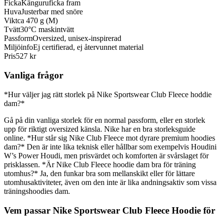
Ficka
Känguruficka fram
Huva
Justerbar med snöre
Vikt
ca 470 g (M)
Tvätt
30°C maskintvätt
Passform
Oversized, unisex-inspirerad
Miljöinfo
Ej certifierad, ej återvunnet material
Pris
527 kr
Vanliga frågor
*Hur väljer jag rätt storlek på Nike Sportswear Club Fleece hoddie
dam?*
Gå på din vanliga storlek för en normal passform, eller en storlek
upp för riktigt oversized känsla. Nike har en bra storleksguide
online. *Hur står sig Nike Club Fleece mot dyrare premium hoodies
dam?* Den är inte lika teknisk eller hållbar som exempelvis Houdini
W’s Power Houdi, men prisvärdet och komforten är svårslaget för
prisklassen. *Är Nike Club Fleece hoodie dam bra för träning
utomhus?* Ja, den funkar bra som mellanskikt eller för lättare
utomhusaktiviteter, även om den inte är lika andningsaktiv som vissa
träningshoodies dam.
Vem passar Nike Sportswear Club Fleece Hoodie för