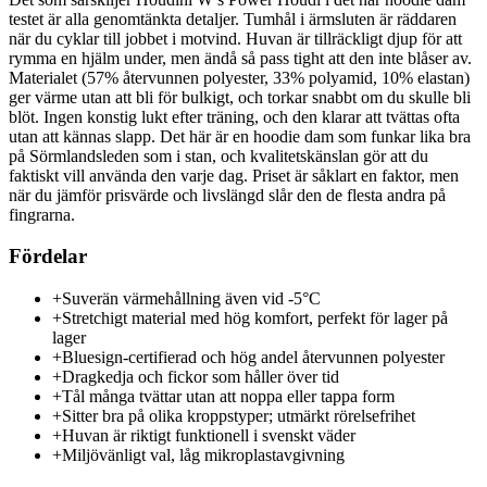
testet är alla genomtänkta detaljer. Tumhål i ärmsluten är räddaren
när du cyklar till jobbet i motvind. Huvan är tillräckligt djup för att
rymma en hjälm under, men ändå så pass tight att den inte blåser av.
Materialet (57% återvunnen polyester, 33% polyamid, 10% elastan)
ger värme utan att bli för bulkigt, och torkar snabbt om du skulle bli
blöt. Ingen konstig lukt efter träning, och den klarar att tvättas ofta
utan att kännas slapp. Det här är en hoodie dam som funkar lika bra
på Sörmlandsleden som i stan, och kvalitetskänslan gör att du
faktiskt vill använda den varje dag. Priset är såklart en faktor, men
när du jämför prisvärde och livslängd slår den de flesta andra på
fingrarna.
Fördelar
+
Suverän värmehållning även vid -5°C
+
Stretchigt material med hög komfort, perfekt för lager på
lager
+
Bluesign-certifierad och hög andel återvunnen polyester
+
Dragkedja och fickor som håller över tid
+
Tål många tvättar utan att noppa eller tappa form
+
Sitter bra på olika kroppstyper; utmärkt rörelsefrihet
+
Huvan är riktigt funktionell i svenskt väder
+
Miljövänligt val, låg mikroplastavgivning