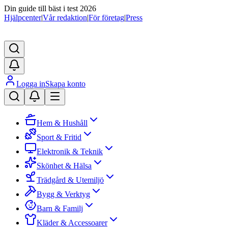
Din guide till bäst i test 2026
Hjälpcenter
|
Vår redaktion
|
För företag
|
Press
Logga in
Skapa konto
Hem & Hushåll
Sport & Fritid
Elektronik & Teknik
Skönhet & Hälsa
Trädgård & Utemiljö
Bygg & Verktyg
Barn & Familj
Kläder & Accessoarer