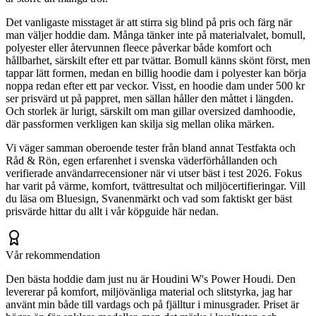
Det vanligaste misstaget är att stirra sig blind på pris och färg när
man väljer hoddie dam. Många tänker inte på materialvalet, bomull,
polyester eller återvunnen fleece påverkar både komfort och
hållbarhet, särskilt efter ett par tvättar. Bomull känns skönt först, men
tappar lätt formen, medan en billig hoodie dam i polyester kan börja
noppa redan efter ett par veckor. Visst, en hoodie dam under 500 kr
ser prisvärd ut på pappret, men sällan håller den måttet i längden.
Och storlek är lurigt, särskilt om man gillar oversized damhoodie,
där passformen verkligen kan skilja sig mellan olika märken.
Vi väger samman oberoende tester från bland annat Testfakta och
Råd & Rön, egen erfarenhet i svenska väderförhållanden och
verifierade användarrecensioner när vi utser bäst i test 2026. Fokus
har varit på värme, komfort, tvättresultat och miljöcertifieringar. Vill
du läsa om Bluesign, Svanenmärkt och vad som faktiskt ger bäst
prisvärde hittar du allt i vår köpguide här nedan.
Vår rekommendation
Den bästa hoddie dam just nu är Houdini W's Power Houdi. Den
levererar på komfort, miljövänliga material och slitstyrka, jag har
använt min både till vardags och på fjälltur i minusgrader. Priset är