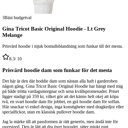
3
Bäst budgetval
Gina Tricot Basic Original Hoodie - Lt Grey
Melange
Prisvärd hoodie i mjuk bomullsblandning som funkar till det mesta.
8.3
/ 10
Prisvärd hoodie dam som funkar för det mesta
Det här är den där hoddie dam som nästan alla haft i garderoben
någon gång. Gina Tricot Basic Original Hoodie har hängt med mig
på både trötta vardagsmorgnar och sena kvällspromenader. Priset
ligger stadigt på 359 kr, vilket gör att det känns helt okej att köpa
två, en svart hoodie dam för jobbet, en grå hoodie dam för soffan.
Här snackar vi enkel design, inga konstigheter med dragkedjor eller
specialfickor, utan en klassisk pullover hoodie dam.
Jag la märke till att passformen är rätt generös, men ändå inte för
oversized. Den är lätt att dra över huvudet, sitter mjukt runt