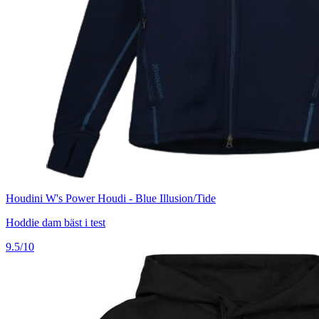
Houdini W's Power Houdi - Blue Illusion/Tide
Hoddie dam bäst i test
9.5/10