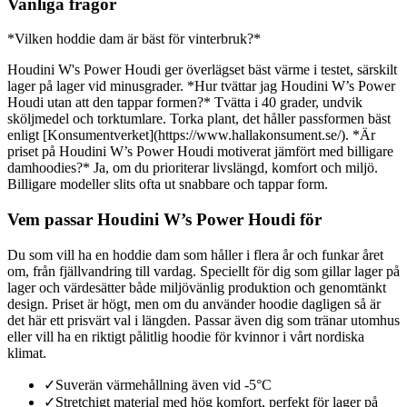
Vanliga frågor
*Vilken hoddie dam är bäst för vinterbruk?*
Houdini W's Power Houdi ger överlägset bäst värme i testet, särskilt
lager på lager vid minusgrader. *Hur tvättar jag Houdini W’s Power
Houdi utan att den tappar formen?* Tvätta i 40 grader, undvik
sköljmedel och torktumlare. Torka plant, det håller passformen bäst
enligt [Konsumentverket](https://www.hallakonsument.se/). *Är
priset på Houdini W’s Power Houdi motiverat jämfört med billigare
damhoodies?* Ja, om du prioriterar livslängd, komfort och miljö.
Billigare modeller slits ofta ut snabbare och tappar form.
Vem passar Houdini W’s Power Houdi för
Du som vill ha en hoddie dam som håller i flera år och funkar året
om, från fjällvandring till vardag. Speciellt för dig som gillar lager på
lager och värdesätter både miljövänlig produktion och genomtänkt
design. Priset är högt, men om du använder hoodie dagligen så är
det här ett prisvärt val i längden. Passar även dig som tränar utomhus
eller vill ha en riktigt pålitlig hoodie för kvinnor i vårt nordiska
klimat.
✓
Suverän värmehållning även vid -5°C
✓
Stretchigt material med hög komfort, perfekt för lager på