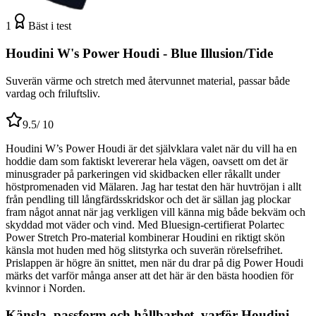
1
Bäst i test
Houdini W's Power Houdi - Blue Illusion/Tide
Suverän värme och stretch med återvunnet material, passar både
vardag och friluftsliv.
9.5
/ 10
Houdini W’s Power Houdi är det självklara valet när du vill ha en
hoddie dam som faktiskt levererar hela vägen, oavsett om det är
minusgrader på parkeringen vid skidbacken eller råkallt under
höstpromenaden vid Mälaren. Jag har testat den här huvtröjan i allt
från pendling till långfärdsskridskor och det är sällan jag plockar
fram något annat när jag verkligen vill känna mig både bekväm och
skyddad mot väder och vind. Med Bluesign-certifierat Polartec
Power Stretch Pro-material kombinerar Houdini en riktigt skön
känsla mot huden med hög slitstyrka och suverän rörelsefrihet.
Prislappen är högre än snittet, men när du drar på dig Power Houdi
märks det varför många anser att det här är den bästa hoodien för
kvinnor i Norden.
Känsla, passform och hållbarhet, varför Houdini