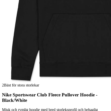
2
Bäst för stora storlekar
Nike Sportswear Club Fleece Pullover Hoodie -
Black/White
Mjuk och rymlig hoodie med bred storleksprofil och behaglig