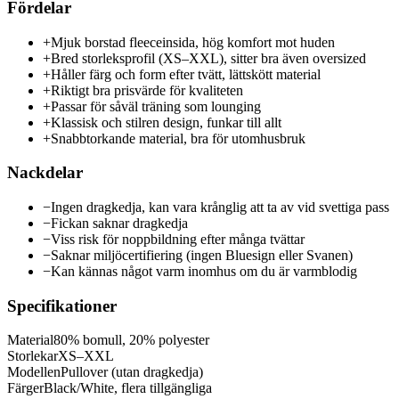
Fördelar
+
Mjuk borstad fleeceinsida, hög komfort mot huden
+
Bred storleksprofil (XS–XXL), sitter bra även oversized
+
Håller färg och form efter tvätt, lättskött material
+
Riktigt bra prisvärde för kvaliteten
+
Passar för såväl träning som lounging
+
Klassisk och stilren design, funkar till allt
+
Snabbtorkande material, bra för utomhusbruk
Nackdelar
−
Ingen dragkedja, kan vara krånglig att ta av vid svettiga pass
−
Fickan saknar dragkedja
−
Viss risk för noppbildning efter många tvättar
−
Saknar miljöcertifiering (ingen Bluesign eller Svanen)
−
Kan kännas något varm inomhus om du är varmblodig
Specifikationer
Material
80% bomull, 20% polyester
Storlekar
XS–XXL
Modellen
Pullover (utan dragkedja)
Färger
Black/White, flera tillgängliga