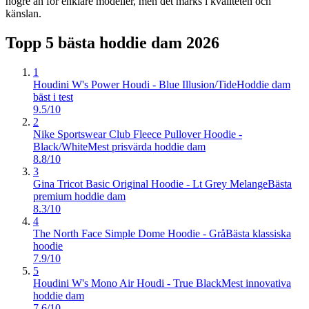
högre än för enklare modeller, men det märks i kvaliteten och
känslan.
Topp 5 bästa
hoddie dam
2026
1
Houdini W's Power Houdi - Blue Illusion/Tide
Hoddie dam
bäst i test
9.5/10
2
Nike Sportswear Club Fleece Pullover Hoodie -
Black/White
Mest prisvärda hoddie dam
8.8/10
3
Gina Tricot Basic Original Hoodie - Lt Grey Melange
Bästa
premium hoddie dam
8.3/10
4
The North Face Simple Dome Hoodie - Grå
Bästa klassiska
hoodie
7.9/10
5
Houdini W's Mono Air Houdi - True Black
Mest innovativa
hoddie dam
7.6/10