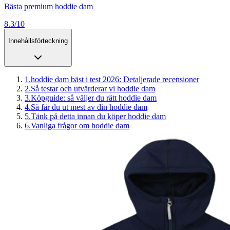
Bästa premium hoddie dam
8.3/10
Innehållsförteckning
1
.
hoddie dam bäst i test 2026: Detaljerade recensioner
2
.
Så testar och utvärderar vi hoddie dam
3
.
Köpguide: så väljer du rätt hoddie dam
4
.
Så får du ut mest av din hoddie dam
5
.
Tänk på detta innan du köper hoddie dam
6
.
Vanliga frågor om hoddie dam