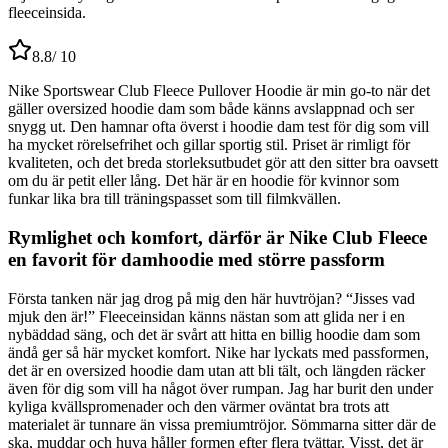
fleeceinsida.
8.8
/ 10
Nike Sportswear Club Fleece Pullover Hoodie är min go-to när det
gäller oversized hoodie dam som både känns avslappnad och ser
snygg ut. Den hamnar ofta överst i hoodie dam test för dig som vill
ha mycket rörelsefrihet och gillar sportig stil. Priset är rimligt för
kvaliteten, och det breda storleksutbudet gör att den sitter bra oavsett
om du är petit eller lång. Det här är en hoodie för kvinnor som
funkar lika bra till träningspasset som till filmkvällen.
Rymlighet och komfort, därför är Nike Club Fleece
en favorit för damhoodie med större passform
Första tanken när jag drog på mig den här huvtröjan? “Jisses vad
mjuk den är!” Fleeceinsidan känns nästan som att glida ner i en
nybäddad säng, och det är svårt att hitta en billig hoodie dam som
ändå ger så här mycket komfort. Nike har lyckats med passformen,
det är en oversized hoodie dam utan att bli tält, och längden räcker
även för dig som vill ha något över rumpan. Jag har burit den under
kyliga kvällspromenader och den värmer oväntat bra trots att
materialet är tunnare än vissa premiumtröjor. Sömmarna sitter där de
ska, muddar och huva håller formen efter flera tvättar. Visst, det är