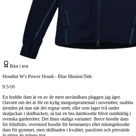
Bäst i test
Houdini W's Power Houdi - Blue Illusion/Tide
9.5/10
En hoddie dam är en av de mest användbara plaggen jag äger.
Oavsett om det är för en kylig morgonpromenad i november, snabba
ärenden på stan när det regnar snett, eller som lager två under
skaljackan i skidbacken, så har en bra damhoodie blivit oumbärlig i
svenska garderober. Det finns otaliga varianter: fleece hoodie dam
för friluftsliv, oversized hoodie för hemmamys eller träningshoodie
dam för gymmet, men skillnaden i kvalitet, passform och prisvärde
är större än många tror.