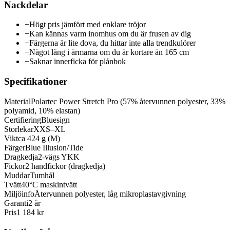
Nackdelar
−
Högt pris jämfört med enklare tröjor
−
Kan kännas varm inomhus om du är frusen av dig
−
Färgerna är lite dova, du hittar inte alla trendkulörer
−
Något lång i ärmarna om du är kortare än 165 cm
−
Saknar innerficka för plånbok
Specifikationer
Material
Polartec Power Stretch Pro (57% återvunnen polyester, 33%
polyamid, 10% elastan)
Certifiering
Bluesign
Storlekar
XXS–XL
Vikt
ca 424 g (M)
Färger
Blue Illusion/Tide
Dragkedja
2-vägs YKK
Fickor
2 handfickor (dragkedja)
Muddar
Tumhål
Tvätt
40°C maskintvätt
Miljöinfo
Återvunnen polyester, låg mikroplastavgivning
Garanti
2 år
Pris
1 184 kr