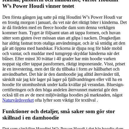
W’s Power Houdi vinner testet
Den första gången jag satte på mig Houdini W’s Power Houdi var
en frostig morgon i januari, du vet när det riktigt biter i kinderna. Det
är då fördelen med en fleece hoodie dam som denna verkligen
kommer fram. Tyget är följsamt utan att tappa formen, och huvan
sitter som gjuten över mössan utan att glipa i nacken. Dragkedjan
har aldrig fastnat trots otaliga användningar, och är så smidig att den
går att öppna med handskar. Fickorna är djupa nog för både mobil
och vantar, och muddar med tumgrepp skyddar händerna när det
blåser. Efter minst 30 tvättar i 40 grader har min hoodie varken
noppat sig eller tappat passformen, riktigt imponerande. Visst, priset
är en investering, men det får du tillbaka i form av hållbarhet och
användbarhet. Det här är den damhoodie jag alltid återvänder till,
särskilt när jag kör lager på lager på fjällvandringen eller vill ha en
hoodie för utomhusbruk under kalla kvällar på verandan. Bluesign-
certifieringen och den höga andelen återvunnet material gör den
också till en av de mest miljövänliga hoodies på marknaden, något
Naturvårdsverket
ofta lyfter som viktigt för textilval .
Funktioner och detaljer, små saker som gör stor
skillnad i en damhoodie
Det som särskiljer Houdini W’s Power Houdi i det här hoodie dam