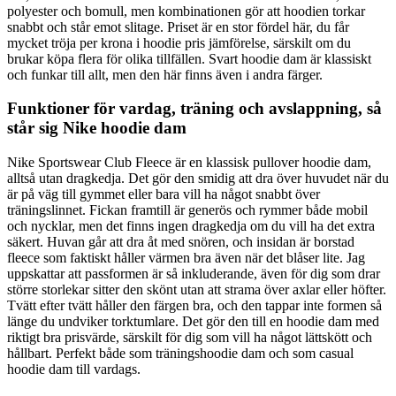
polyester och bomull, men kombinationen gör att hoodien torkar
snabbt och står emot slitage. Priset är en stor fördel här, du får
mycket tröja per krona i hoodie pris jämförelse, särskilt om du
brukar köpa flera för olika tillfällen. Svart hoodie dam är klassiskt
och funkar till allt, men den här finns även i andra färger.
Funktioner för vardag, träning och avslappning, så
står sig Nike hoodie dam
Nike Sportswear Club Fleece är en klassisk pullover hoodie dam,
alltså utan dragkedja. Det gör den smidig att dra över huvudet när du
är på väg till gymmet eller bara vill ha något snabbt över
träningslinnet. Fickan framtill är generös och rymmer både mobil
och nycklar, men det finns ingen dragkedja om du vill ha det extra
säkert. Huvan går att dra åt med snören, och insidan är borstad
fleece som faktiskt håller värmen bra även när det blåser lite. Jag
uppskattar att passformen är så inkluderande, även för dig som drar
större storlekar sitter den skönt utan att strama över axlar eller höfter.
Tvätt efter tvätt håller den färgen bra, och den tappar inte formen så
länge du undviker torktumlare. Det gör den till en hoodie dam med
riktigt bra prisvärde, särskilt för dig som vill ha något lättskött och
hållbart. Perfekt både som träningshoodie dam och som casual
hoodie dam till vardags.