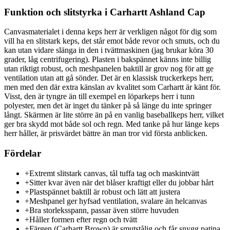
Funktion och slitstyrka i Carhartt Ashland Cap
Canvasmaterialet i denna keps herr är verkligen något för dig som
vill ha en slitstark keps, det står emot både revor och smuts, och du
kan utan vidare slänga in den i tvättmaskinen (jag brukar köra 30
grader, låg centrifugering). Plasten i bakspännet känns inte billig
utan riktigt robust, och meshpanelen baktill är grov nog för att ge
ventilation utan att gå sönder. Det är en klassisk truckerkeps herr,
men med den där extra känslan av kvalitet som Carhartt är känt för.
Visst, den är tyngre än till exempel en löparkeps herr i tunn
polyester, men det är inget du tänker på så länge du inte springer
långt. Skärmen är lite större än på en vanlig baseballkeps herr, vilket
ger bra skydd mot både sol och regn. Med tanke på hur länge keps
herr håller, är prisvärdet bättre än man tror vid första anblicken.
Fördelar
+
Extremt slitstark canvas, tål tuffa tag och maskintvätt
+
Sitter kvar även när det blåser kraftigt eller du jobbar hårt
+
Plastspännet baktill är robust och lätt att justera
+
Meshpanel ger hyfsad ventilation, svalare än helcanvas
+
Bra storleksspann, passar även större huvuden
+
Håller formen efter regn och tvätt
+
Färgen (Carhartt Brown) är smutstålig och får snygg patina