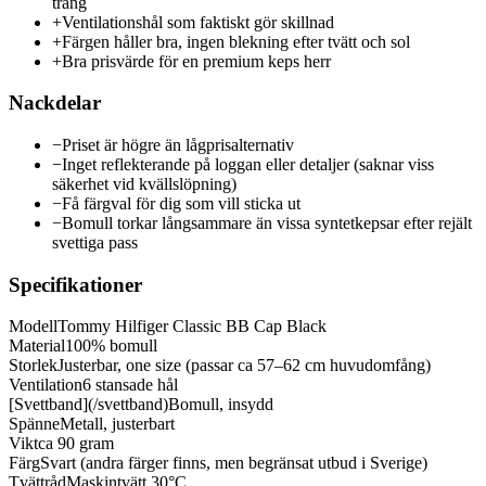
trång
+
Ventilationshål som faktiskt gör skillnad
+
Färgen håller bra, ingen blekning efter tvätt och sol
+
Bra prisvärde för en premium keps herr
Nackdelar
−
Priset är högre än lågprisalternativ
−
Inget reflekterande på loggan eller detaljer (saknar viss
säkerhet vid kvällslöpning)
−
Få färgval för dig som vill sticka ut
−
Bomull torkar långsammare än vissa syntetkepsar efter rejält
svettiga pass
Specifikationer
Modell
Tommy Hilfiger Classic BB Cap Black
Material
100% bomull
Storlek
Justerbar, one size (passar ca 57–62 cm huvudomfång)
Ventilation
6 stansade hål
[Svettband](/svettband)
Bomull, insydd
Spänne
Metall, justerbart
Vikt
ca 90 gram
Färg
Svart (andra färger finns, men begränsat utbud i Sverige)
Tvättråd
Maskintvätt 30°C