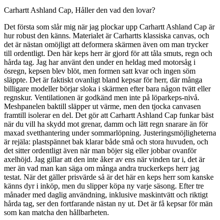
Carhartt Ashland Cap, Håller den vad den lovar?
Det första som slår mig när jag plockar upp Carhartt Ashland Cap är
hur robust den känns. Materialet är Carhartts klassiska canvas, och
det är nästan omöjligt att deformera skärmen även om man trycker
till ordentligt. Den här keps herr är gjord för att tåla smuts, regn och
hårda tag. Jag har använt den under en heldag med motorsåg i
ösregn, kepsen blev blöt, men formen satt kvar och ingen söm
släppte. Det är faktiskt ovanligt bland kepsar för herr, där många
billigare modeller börjar sloka i skärmen efter bara någon tvätt eller
regnskur. Ventilationen är godkänd men inte på löparkeps-nivå.
Meshpanelen baktill släpper ut värme, men den tjocka canvasen
framtill isolerar en del. Det gör att Carhartt Ashland Cap funkar bäst
när du vill ha skydd mot grenar, damm och lätt regn snarare än för
maxad svetthantering under sommarlöpning. Justeringsmöjligheterna
är rejäla: plastspännet bak klarar både små och stora huvuden, och
det sitter ordentligt även när man böjer sig eller jobbar ovanför
axelhöjd. Jag gillar att den inte åker av ens när vinden tar i, det är
mer än vad man kan säga om många andra truckerkeps herr jag
testat. När det gäller prisvärde så är det här en keps herr som kanske
känns dyr i inköp, men du slipper köpa ny varje säsong. Efter tre
månader med daglig användning, inklusive maskintvätt och riktigt
hårda tag, ser den fortfarande nästan ny ut. Det är få kepsar för män
som kan matcha den hållbarheten.