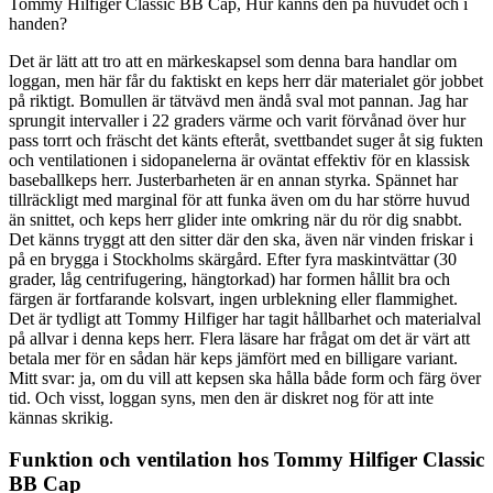
Tommy Hilfiger Classic BB Cap, Hur känns den på huvudet och i
handen?
Det är lätt att tro att en märkeskapsel som denna bara handlar om
loggan, men här får du faktiskt en keps herr där materialet gör jobbet
på riktigt. Bomullen är tätvävd men ändå sval mot pannan. Jag har
sprungit intervaller i 22 graders värme och varit förvånad över hur
pass torrt och fräscht det känts efteråt, svettbandet suger åt sig fukten
och ventilationen i sidopanelerna är oväntat effektiv för en klassisk
baseballkeps herr. Justerbarheten är en annan styrka. Spännet har
tillräckligt med marginal för att funka även om du har större huvud
än snittet, och keps herr glider inte omkring när du rör dig snabbt.
Det känns tryggt att den sitter där den ska, även när vinden friskar i
på en brygga i Stockholms skärgård. Efter fyra maskintvättar (30
grader, låg centrifugering, hängtorkad) har formen hållit bra och
färgen är fortfarande kolsvart, ingen urblekning eller flammighet.
Det är tydligt att Tommy Hilfiger har tagit hållbarhet och materialval
på allvar i denna keps herr. Flera läsare har frågat om det är värt att
betala mer för en sådan här keps jämfört med en billigare variant.
Mitt svar: ja, om du vill att kepsen ska hålla både form och färg över
tid. Och visst, loggan syns, men den är diskret nog för att inte
kännas skrikig.
Funktion och ventilation hos Tommy Hilfiger Classic
BB Cap