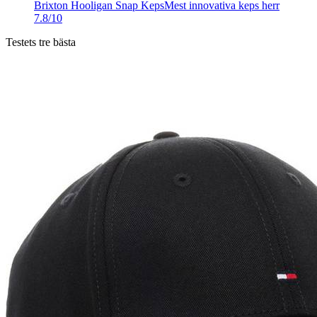
Brixton Hooligan Snap Keps
Mest innovativa keps herr
7.8/10
Testets tre bästa