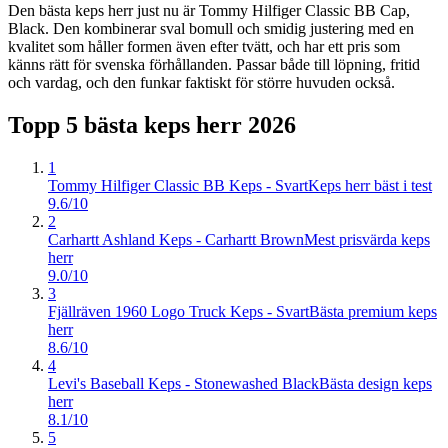
Den bästa keps herr just nu är Tommy Hilfiger Classic BB Cap,
Black. Den kombinerar sval bomull och smidig justering med en
kvalitet som håller formen även efter tvätt, och har ett pris som
känns rätt för svenska förhållanden. Passar både till löpning, fritid
och vardag, och den funkar faktiskt för större huvuden också.
Topp 5 bästa
keps herr
2026
1
Tommy Hilfiger Classic BB Keps - Svart
Keps herr bäst i test
9.6/10
2
Carhartt Ashland Keps - Carhartt Brown
Mest prisvärda keps
herr
9.0/10
3
Fjällräven 1960 Logo Truck Keps - Svart
Bästa premium keps
herr
8.6/10
4
Levi's Baseball Keps - Stonewashed Black
Bästa design keps
herr
8.1/10
5