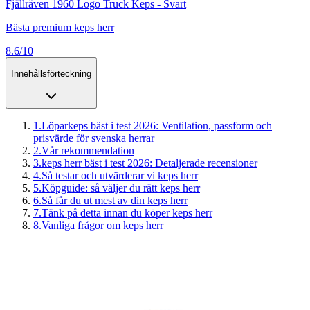
Fjällräven 1960 Logo Truck Keps - Svart
Bästa premium keps herr
8.6/10
Innehållsförteckning
1
.
Löparkeps bäst i test 2026: Ventilation, passform och
prisvärde för svenska herrar
2
.
Vår rekommendation
3
.
keps herr bäst i test 2026: Detaljerade recensioner
4
.
Så testar och utvärderar vi keps herr
5
.
Köpguide: så väljer du rätt keps herr
6
.
Så får du ut mest av din keps herr
7
.
Tänk på detta innan du köper keps herr
8
.
Vanliga frågor om keps herr