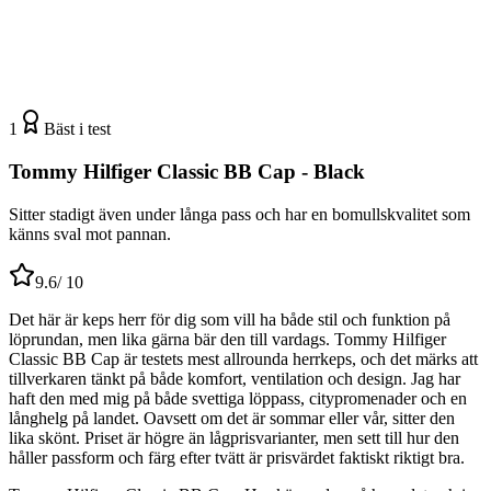
1
Bäst i test
Tommy Hilfiger Classic BB Cap - Black
Sitter stadigt även under långa pass och har en bomullskvalitet som
känns sval mot pannan.
9.6
/ 10
Det här är keps herr för dig som vill ha både stil och funktion på
löprundan, men lika gärna bär den till vardags. Tommy Hilfiger
Classic BB Cap är testets mest allrounda herrkeps, och det märks att
tillverkaren tänkt på både komfort, ventilation och design. Jag har
haft den med mig på både svettiga löppass, citypromenader och en
långhelg på landet. Oavsett om det är sommar eller vår, sitter den
lika skönt. Priset är högre än lågprisvarianter, men sett till hur den
håller passform och färg efter tvätt är prisvärdet faktiskt riktigt bra.