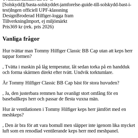
[Solskydd](/basta-solskyddet-jamforelse-guide-till-solskydd-bast-i-
test)
Ingen officiell UPF-klassning
Design
Broderad Hilfiger-logga fram
Tillverkning
Import, ej miljömärkt
Pris
369 kr (rek. pris 2026)
Vanliga frågor
Hur tvättar man Tommy Hilfiger Classic BB Cap utan att keps herr
tappar formen?
, Tvätta i maskin på låg temperatur, låt sedan torka på en handduk
och forma skärmen direkt efter tvätt. Undvik torktumlare.
Är Tommy Hilfiger Classic BB Cap bäst för stora huvuden?
, Ja, den justerbara remmen har ovanligt stort omfång för en
baseballkeps herr och passar de flesta vuxna män.
Hur är ventilationen i Tommy Hilfiger keps herr jämfört med en
meshkeps?
, Den är bra för att vara bomull men släpper inte igenom lika mycket
luft som en renodlad ventilerande keps herr med meshpanel.