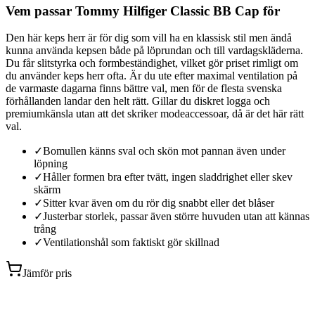
Vem passar Tommy Hilfiger Classic BB Cap för
Den här keps herr är för dig som vill ha en klassisk stil men ändå
kunna använda kepsen både på löprundan och till vardagskläderna.
Du får slitstyrka och formbeständighet, vilket gör priset rimligt om
du använder keps herr ofta. Är du ute efter maximal ventilation på
de varmaste dagarna finns bättre val, men för de flesta svenska
förhållanden landar den helt rätt. Gillar du diskret logga och
premiumkänsla utan att det skriker modeaccessoar, då är det här rätt
val.
✓
Bomullen känns sval och skön mot pannan även under
löpning
✓
Håller formen bra efter tvätt, ingen sladdrighet eller skev
skärm
✓
Sitter kvar även om du rör dig snabbt eller det blåser
✓
Justerbar storlek, passar även större huvuden utan att kännas
trång
✓
Ventilationshål som faktiskt gör skillnad
Jämför pris