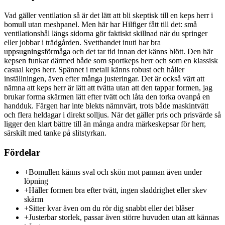
Vad gäller ventilation så är det lätt att bli skeptisk till en keps herr i
bomull utan meshpanel. Men här har Hilfiger fått till det: små
ventilationshål längs sidorna gör faktiskt skillnad när du springer
eller jobbar i trädgården. Svettbandet inuti har bra
uppsugningsförmåga och det tar tid innan det känns blött. Den här
kepsen funkar därmed både som sportkeps herr och som en klassisk
casual keps herr. Spännet i metall känns robust och håller
inställningen, även efter många justeringar. Det är också värt att
nämna att keps herr är lätt att tvätta utan att den tappar formen, jag
brukar forma skärmen lätt efter tvätt och låta den torka ovanpå en
handduk. Färgen har inte blekts nämnvärt, trots både maskintvätt
och flera heldagar i direkt solljus. När det gäller pris och prisvärde så
ligger den klart bättre till än många andra märkeskepsar för herr,
särskilt med tanke på slitstyrkan.
Fördelar
+
Bomullen känns sval och skön mot pannan även under
löpning
+
Håller formen bra efter tvätt, ingen sladdrighet eller skev
skärm
+
Sitter kvar även om du rör dig snabbt eller det blåser
+
Justerbar storlek, passar även större huvuden utan att kännas