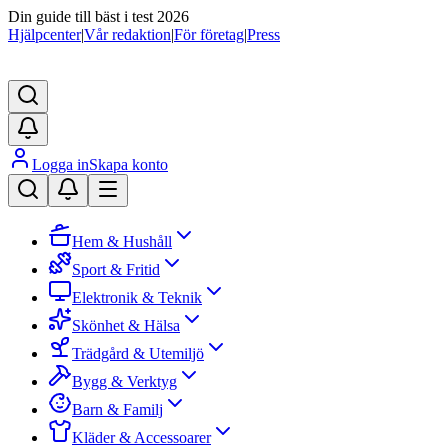
Din guide till bäst i test 2026
Hjälpcenter
|
Vår redaktion
|
För företag
|
Press
Logga in
Skapa konto
Hem & Hushåll
Sport & Fritid
Elektronik & Teknik
Skönhet & Hälsa
Trädgård & Utemiljö
Bygg & Verktyg
Barn & Familj
Kläder & Accessoarer