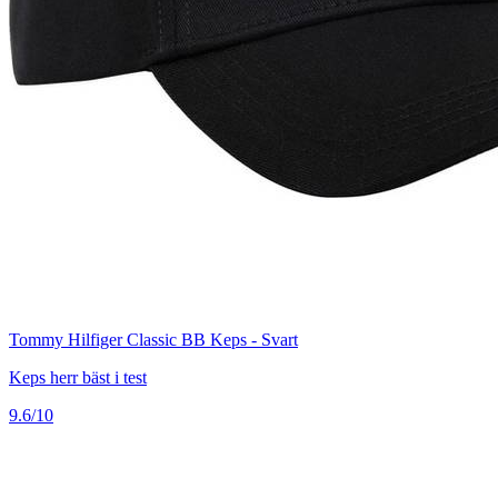
Tommy Hilfiger Classic BB Keps - Svart
Keps herr bäst i test
9.6/10