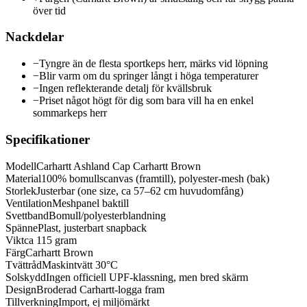
över tid
Nackdelar
−
Tyngre än de flesta sportkeps herr, märks vid löpning
−
Blir varm om du springer långt i höga temperaturer
−
Ingen reflekterande detalj för kvällsbruk
−
Priset något högt för dig som bara vill ha en enkel
sommarkeps herr
Specifikationer
Modell
Carhartt Ashland Cap Carhartt Brown
Material
100% bomullscanvas (framtill), polyester-mesh (bak)
Storlek
Justerbar (one size, ca 57–62 cm huvudomfång)
Ventilation
Meshpanel baktill
Svettband
Bomull/polyesterblandning
Spänne
Plast, justerbart snapback
Vikt
ca 115 gram
Färg
Carhartt Brown
Tvättråd
Maskintvätt 30°C
Solskydd
Ingen officiell UPF-klassning, men bred skärm
Design
Broderad Carhartt-logga fram
Tillverkning
Import, ej miljömärkt