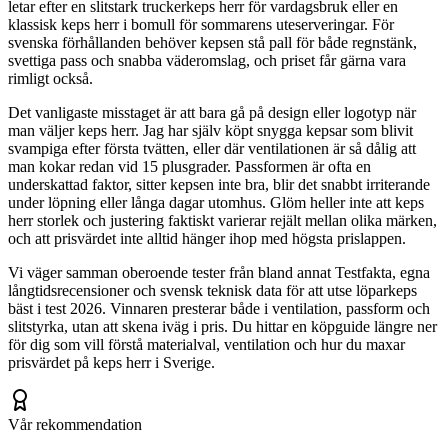
letar efter en slitstark truckerkeps herr för vardagsbruk eller en
klassisk keps herr i bomull för sommarens uteserveringar. För
svenska förhållanden behöver kepsen stå pall för både regnstänk,
svettiga pass och snabba väderomslag, och priset får gärna vara
rimligt också.
Det vanligaste misstaget är att bara gå på design eller logotyp när
man väljer keps herr. Jag har själv köpt snygga kepsar som blivit
svampiga efter första tvätten, eller där ventilationen är så dålig att
man kokar redan vid 15 plusgrader. Passformen är ofta en
underskattad faktor, sitter kepsen inte bra, blir det snabbt irriterande
under löpning eller långa dagar utomhus. Glöm heller inte att keps
herr storlek och justering faktiskt varierar rejält mellan olika märken,
och att prisvärdet inte alltid hänger ihop med högsta prislappen.
Vi väger samman oberoende tester från bland annat Testfakta, egna
långtidsrecensioner och svensk teknisk data för att utse löparkeps
bäst i test 2026. Vinnaren presterar både i ventilation, passform och
slitstyrka, utan att skena iväg i pris. Du hittar en köpguide längre ner
för dig som vill förstå materialval, ventilation och hur du maxar
prisvärdet på keps herr i Sverige.
Vår rekommendation