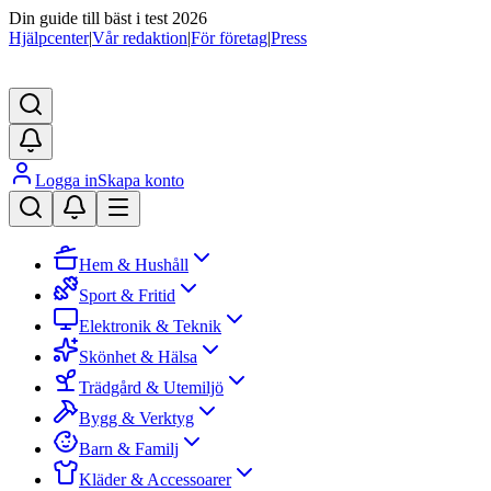
Din guide till bäst i test 2026
Hjälpcenter
|
Vår redaktion
|
För företag
|
Press
Logga in
Skapa konto
Hem & Hushåll
Sport & Fritid
Elektronik & Teknik
Skönhet & Hälsa
Trädgård & Utemiljö
Bygg & Verktyg
Barn & Familj
Kläder & Accessoarer