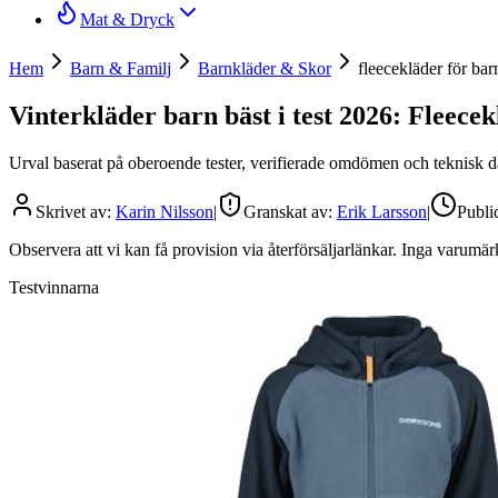
Mat & Dryck
Hem
Barn & Familj
Barnkläder & Skor
fleecekläder för bar
Vinterkläder barn bäst i test 2026: Fleecek
Urval baserat på oberoende tester, verifierade omdömen och teknisk dat
Skrivet av:
Karin Nilsson
|
Granskat av:
Erik Larsson
|
Publi
Observera att vi kan få provision via återförsäljarlänkar. Inga varum
Testvinnarna