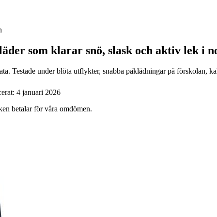
n
läder som klarar snö, slask och aktiv lek i n
a. Testade under blöta utflykter, snabba påklädningar på förskolan, kall
cerat:
4 januari 2026
ärken betalar för våra omdömen.