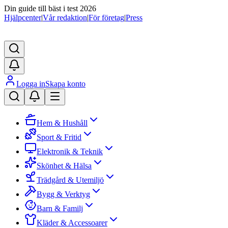
Din guide till bäst i test 2026
Hjälpcenter
|
Vår redaktion
|
För företag
|
Press
Logga in
Skapa konto
Hem & Hushåll
Sport & Fritid
Elektronik & Teknik
Skönhet & Hälsa
Trädgård & Utemiljö
Bygg & Verktyg
Barn & Familj
Kläder & Accessoarer