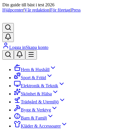
Din guide till bäst i test 2026
Hjälpcenter
|
Vår redaktion
|
För företag
|
Press
Logga in
Skapa konto
Hem & Hushåll
Sport & Fritid
Elektronik & Teknik
Skönhet & Hälsa
Trädgård & Utemiljö
Bygg & Verktyg
Barn & Familj
Kläder & Accessoarer