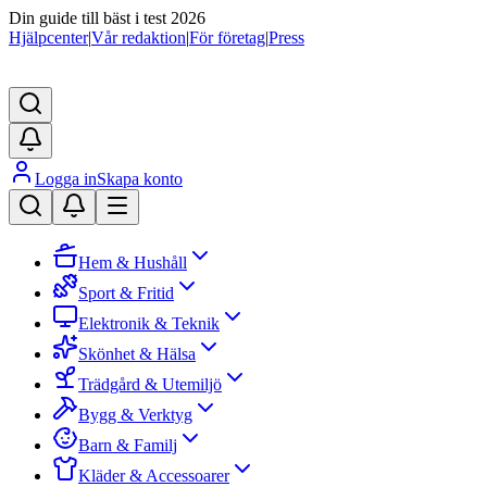
Din guide till bäst i test 2026
Hjälpcenter
|
Vår redaktion
|
För företag
|
Press
Logga in
Skapa konto
Hem & Hushåll
Sport & Fritid
Elektronik & Teknik
Skönhet & Hälsa
Trädgård & Utemiljö
Bygg & Verktyg
Barn & Familj
Kläder & Accessoarer