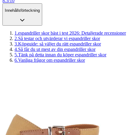
8.5/10
Innehållsförteckning
1
.
espandriller skor bäst i test 2026: Detaljerade recensioner
2
.
Så testar och utvärderar vi espandriller skor
3
.
Köpguide: så väljer du rätt espandriller skor
4
.
Så får du ut mest av din espandriller skor
5
.
Tänk på detta innan du köper espandriller skor
6
.
Vanliga frågor om espandriller skor