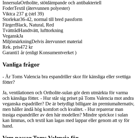
Innersula
Ortholite, stötdämpande och antibakteriell
Foder
Textil (återvunnen polyester)
Vikt
ca 237 g (strl 39)
Storlekar
36-42, normal till bred passform
Färger
Black, Natural, Red
Tvättråd
Handtvätt, lufttorkning
Vegansk
Ja
Miljömärkning
Delvis återvunnet material
Rek. pris
472 kr
Garanti
1 år (enligt Konsumentverket )
Vanliga frågor
- Är Toms Valencia bra espandriller skor för känsliga eller svettiga
fötter?
Ja, ventilationen och Ortholite-sulan gör dem utmärkta för varma
och känsliga fötter. - Hur står sig priset på Toms Valencia mot andra
veganska espadriller? De är betydligt billigare än premiumalternativ,
men håller ändå hög komfort och kvalitet. - Hur reparerar man
trasiga espandriller av den här modellen? Mindre sprickor i sulan
kan limmas, och textil kan lagas med lappar eller genom att sy för
hand.
Vem passar Toms Valencia för