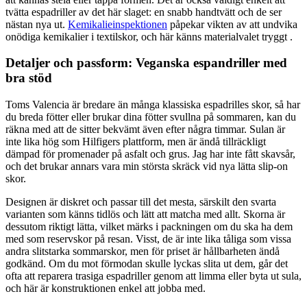
tvätta espadriller av det här slaget: en snabb handtvätt och de ser
nästan nya ut.
Kemikalieinspektionen
påpekar vikten av att undvika
onödiga kemikalier i textilskor, och här känns materialvalet tryggt .
Detaljer och passform: Veganska espandriller med
bra stöd
Toms Valencia är bredare än många klassiska espadrilles skor, så har
du breda fötter eller brukar dina fötter svullna på sommaren, kan du
räkna med att de sitter bekvämt även efter några timmar. Sulan är
inte lika hög som Hilfigers plattform, men är ändå tillräckligt
dämpad för promenader på asfalt och grus. Jag har inte fått skavsår,
och det brukar annars vara min största skräck vid nya lätta slip-on
skor.
Designen är diskret och passar till det mesta, särskilt den svarta
varianten som känns tidlös och lätt att matcha med allt. Skorna är
dessutom riktigt lätta, vilket märks i packningen om du ska ha dem
med som reservskor på resan. Visst, de är inte lika tåliga som vissa
andra slitstarka sommarskor, men för priset är hållbarheten ändå
godkänd. Om du mot förmodan skulle lyckas slita ut dem, går det
ofta att reparera trasiga espadriller genom att limma eller byta ut sula,
och här är konstruktionen enkel att jobba med.