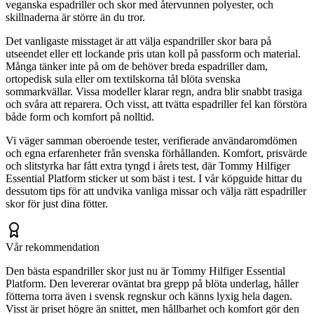
veganska espadriller och skor med återvunnen polyester, och
skillnaderna är större än du tror.
Det vanligaste misstaget är att välja espandriller skor bara på
utseendet eller ett lockande pris utan koll på passform och material.
Många tänker inte på om de behöver breda espadriller dam,
ortopedisk sula eller om textilskorna tål blöta svenska
sommarkvällar. Vissa modeller klarar regn, andra blir snabbt trasiga
och svåra att reparera. Och visst, att tvätta espadriller fel kan förstöra
både form och komfort på nolltid.
Vi väger samman oberoende tester, verifierade användaromdömen
och egna erfarenheter från svenska förhållanden. Komfort, prisvärde
och slitstyrka har fått extra tyngd i årets test, där Tommy Hilfiger
Essential Platform sticker ut som bäst i test. I vår köpguide hittar du
dessutom tips för att undvika vanliga missar och välja rätt espadriller
skor för just dina fötter.
Vår rekommendation
Den bästa espandriller skor just nu är Tommy Hilfiger Essential
Platform. Den levererar oväntat bra grepp på blöta underlag, håller
fötterna torra även i svensk regnskur och känns lyxig hela dagen.
Visst är priset högre än snittet, men hållbarhet och komfort gör den