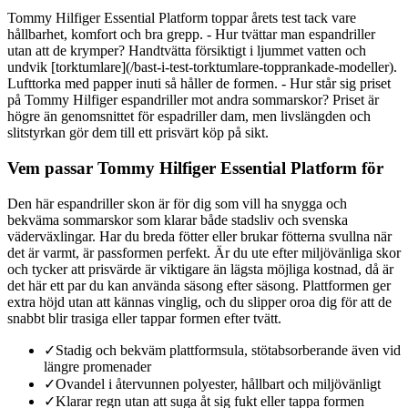
Tommy Hilfiger Essential Platform toppar årets test tack vare
hållbarhet, komfort och bra grepp. - Hur tvättar man espandriller
utan att de krymper? Handtvätta försiktigt i ljummet vatten och
undvik [torktumlare](/bast-i-test-torktumlare-topprankade-modeller).
Lufttorka med papper inuti så håller de formen. - Hur står sig priset
på Tommy Hilfiger espandriller mot andra sommarskor? Priset är
högre än genomsnittet för espadriller dam, men livslängden och
slitstyrkan gör dem till ett prisvärt köp på sikt.
Vem passar Tommy Hilfiger Essential Platform för
Den här espandriller skon är för dig som vill ha snygga och
bekväma sommarskor som klarar både stadsliv och svenska
väderväxlingar. Har du breda fötter eller brukar fötterna svullna när
det är varmt, är passformen perfekt. Är du ute efter miljövänliga skor
och tycker att prisvärde är viktigare än lägsta möjliga kostnad, då är
det här ett par du kan använda säsong efter säsong. Plattformen ger
extra höjd utan att kännas vinglig, och du slipper oroa dig för att de
snabbt blir trasiga eller tappar formen efter tvätt.
✓
Stadig och bekväm plattformsula, stötabsorberande även vid
längre promenader
✓
Ovandel i återvunnen polyester, hållbart och miljövänligt
✓
Klarar regn utan att suga åt sig fukt eller tappa formen