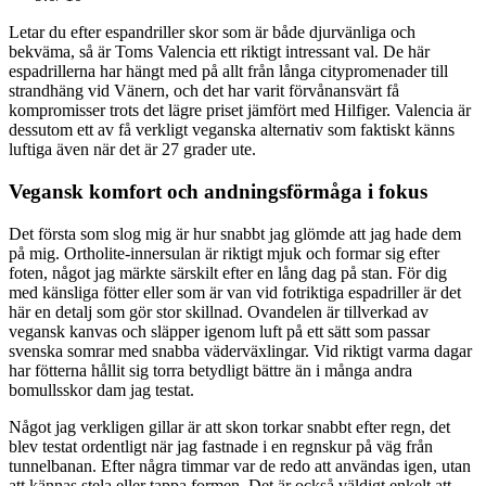
Letar du efter espandriller skor som är både djurvänliga och
bekväma, så är Toms Valencia ett riktigt intressant val. De här
espadrillerna har hängt med på allt från långa citypromenader till
strandhäng vid Vänern, och det har varit förvånansvärt få
kompromisser trots det lägre priset jämfört med Hilfiger. Valencia är
dessutom ett av få verkligt veganska alternativ som faktiskt känns
luftiga även när det är 27 grader ute.
Vegansk komfort och andningsförmåga i fokus
Det första som slog mig är hur snabbt jag glömde att jag hade dem
på mig. Ortholite-innersulan är riktigt mjuk och formar sig efter
foten, något jag märkte särskilt efter en lång dag på stan. För dig
med känsliga fötter eller som är van vid fotriktiga espadriller är det
här en detalj som gör stor skillnad. Ovandelen är tillverkad av
vegansk kanvas och släpper igenom luft på ett sätt som passar
svenska somrar med snabba väderväxlingar. Vid riktigt varma dagar
har fötterna hållit sig torra betydligt bättre än i många andra
bomullsskor dam jag testat.
Något jag verkligen gillar är att skon torkar snabbt efter regn, det
blev testat ordentligt när jag fastnade i en regnskur på väg från
tunnelbanan. Efter några timmar var de redo att användas igen, utan
att kännas stela eller tappa formen. Det är också väldigt enkelt att