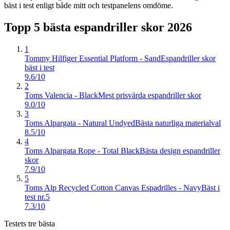
bäst i test enligt både mitt och testpanelens omdöme.
Topp 5 bästa
espandriller skor
2026
1
Tommy Hilfiger Essential Platform - Sand
Espandriller skor
bäst i test
9.6/10
2
Toms Valencia - Black
Mest prisvärda espandriller skor
9.0/10
3
Toms Alpargata - Natural Undyed
Bästa naturliga materialval
8.5/10
4
Toms Alpargata Rope - Total Black
Bästa design espandriller
skor
7.9/10
5
Toms Alp Recycled Cotton Canvas Espadrilles - Navy
Bäst i
test nr.5
7.3/10
Testets tre bästa