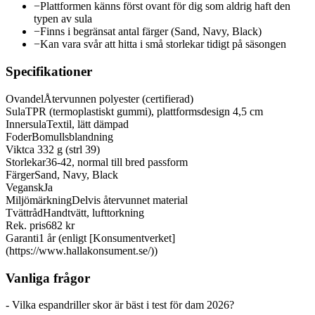
−
Plattformen känns först ovant för dig som aldrig haft den
typen av sula
−
Finns i begränsat antal färger (Sand, Navy, Black)
−
Kan vara svår att hitta i små storlekar tidigt på säsongen
Specifikationer
Ovandel
Återvunnen polyester (certifierad)
Sula
TPR (termoplastiskt gummi), plattformsdesign 4,5 cm
Innersula
Textil, lätt dämpad
Foder
Bomullsblandning
Vikt
ca 332 g (strl 39)
Storlekar
36-42, normal till bred passform
Färger
Sand, Navy, Black
Vegansk
Ja
Miljömärkning
Delvis återvunnet material
Tvättråd
Handtvätt, lufttorkning
Rek. pris
682 kr
Garanti
1 år (enligt [Konsumentverket]
(https://www.hallakonsument.se/))
Vanliga frågor
- Vilka espandriller skor är bäst i test för dam 2026?