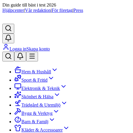
Din guide till bäst i test 2026
Hjälpcenter
|
Vår redaktion
|
För företag
|
Press
Logga in
Skapa konto
Hem & Hushåll
Sport & Fritid
Elektronik & Teknik
Skönhet & Hälsa
Trädgård & Utemiljö
Bygg & Verktyg
Barn & Familj
Kläder & Accessoarer