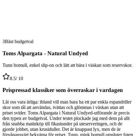
3
Bäst budgetval
Toms Alpargata - Natural Undyed
Tunn bomull, enkel slip-on och lätt att bära i väskan som reservskor.
8.5
/ 10
Prispressad klassiker som överraskar i vardagen
Låt oss vara ärliga: ibland vill man bara ha ett par enkla espandriller
skor som tål att användas, tvättas och glömmas i väskan utan att
priset svider. Toms Alpargata i Natural Undyed-utförande är precis
den typen av budgetval. Under testet plockade jag med dem på allt
från snabba matinköp till fikastunder på uteserveringen, och de
gjorde jobbet, utan krusiduller. Det är knappast lyx, men de är
förvånansvärt bekväma för priset. Tunn, mjuk bomull omsluter foten