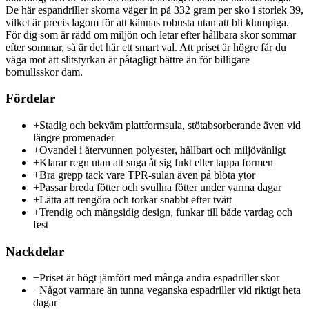
De här espandriller skorna väger in på 332 gram per sko i storlek 39,
vilket är precis lagom för att kännas robusta utan att bli klumpiga.
För dig som är rädd om miljön och letar efter hållbara skor sommar
efter sommar, så är det här ett smart val. Att priset är högre får du
väga mot att slitstyrkan är påtagligt bättre än för billigare
bomullsskor dam.
Fördelar
+
Stadig och bekväm plattformsula, stötabsorberande även vid
längre promenader
+
Ovandel i återvunnen polyester, hållbart och miljövänligt
+
Klarar regn utan att suga åt sig fukt eller tappa formen
+
Bra grepp tack vare TPR-sulan även på blöta ytor
+
Passar breda fötter och svullna fötter under varma dagar
+
Lätta att rengöra och torkar snabbt efter tvätt
+
Trendig och mångsidig design, funkar till både vardag och
fest
Nackdelar
−
Priset är högt jämfört med många andra espadriller skor
−
Något varmare än tunna veganska espadriller vid riktigt heta
dagar