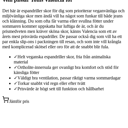
Det här är espandriller skor för dig som prioriterar veganvänliga och
miljövänliga skor men ändå vill ha något som funkar till både jeans
och klänning. Du som ofta får varma eller svullna fötter under
sommaren kommer uppskatta hur luftiga de är, och är du
prismedveten men kräver sköna skor, känns Valencia som ett av
årets mest prisvärda espadriller. De passar också dig som vill ha ett
par enkla slip-ons i packningen till resan, och som inte vill krångla
med komplicerad skötsel eller oro för att de snabbt blir fula.
✓
Helt veganska espandriller skor, fria från animaliska
material
✓
Ortholite-innersula ger ovanligt bra komfort och stöd för
känsliga fötter
✓
Väldigt bra ventilation, passar riktigt varma sommardagar
✓
Torkar snabbt vid regn eller efter tvätt
✓
Prisvärde är högt sett till funktion och hållbarhet
Jämför pris