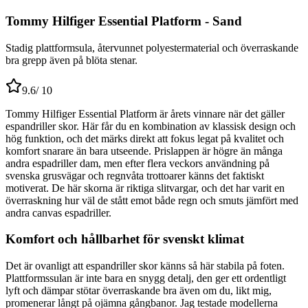
Tommy Hilfiger Essential Platform - Sand
Stadig plattformsula, återvunnet polyestermaterial och överraskande
bra grepp även på blöta stenar.
9.6
/ 10
Tommy Hilfiger Essential Platform är årets vinnare när det gäller
espandriller skor. Här får du en kombination av klassisk design och
hög funktion, och det märks direkt att fokus legat på kvalitet och
komfort snarare än bara utseende. Prislappen är högre än många
andra espadriller dam, men efter flera veckors användning på
svenska grusvägar och regnvåta trottoarer känns det faktiskt
motiverat. De här skorna är riktiga slitvargar, och det har varit en
överraskning hur väl de stått emot både regn och smuts jämfört med
andra canvas espadriller.
Komfort och hållbarhet för svenskt klimat
Det är ovanligt att espandriller skor känns så här stabila på foten.
Plattformssulan är inte bara en snygg detalj, den ger ett ordentligt
lyft och dämpar stötar överraskande bra även om du, likt mig,
promenerar långt på ojämna gångbanor. Jag testade modellerna