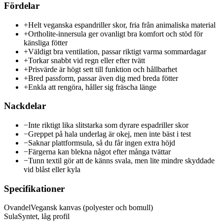
Fördelar
+
Helt veganska espandriller skor, fria från animaliska material
+
Ortholite-innersula ger ovanligt bra komfort och stöd för
känsliga fötter
+
Väldigt bra ventilation, passar riktigt varma sommardagar
+
Torkar snabbt vid regn eller efter tvätt
+
Prisvärde är högt sett till funktion och hållbarhet
+
Bred passform, passar även dig med breda fötter
+
Enkla att rengöra, håller sig fräscha länge
Nackdelar
−
Inte riktigt lika slitstarka som dyrare espadriller skor
−
Greppet på hala underlag är okej, men inte bäst i test
−
Saknar plattformsula, så du får ingen extra höjd
−
Färgerna kan blekna något efter många tvättar
−
Tunn textil gör att de känns svala, men lite mindre skyddade
vid blåst eller kyla
Specifikationer
Ovandel
Vegansk kanvas (polyester och bomull)
Sula
Syntet, låg profil