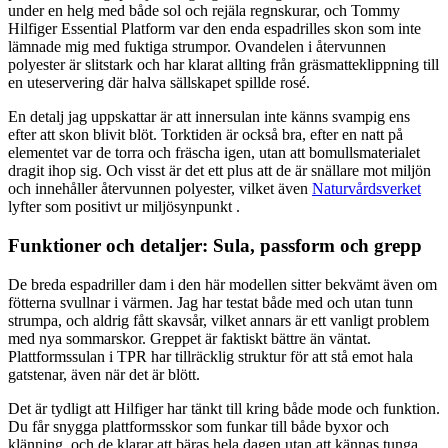
under en helg med både sol och rejäla regnskurar, och Tommy
Hilfiger Essential Platform var den enda espadrilles skon som inte
lämnade mig med fuktiga strumpor. Ovandelen i återvunnen
polyester är slitstark och har klarat allting från gräsmatteklippning till
en uteservering där halva sällskapet spillde rosé.
En detalj jag uppskattar är att innersulan inte känns svampig ens
efter att skon blivit blöt. Torktiden är också bra, efter en natt på
elementet var de torra och fräscha igen, utan att bomullsmaterialet
dragit ihop sig. Och visst är det ett plus att de är snällare mot miljön
och innehåller återvunnen polyester, vilket även
Naturvårdsverket
lyfter som positivt ur miljösynpunkt .
Funktioner och detaljer: Sula, passform och grepp
De breda espadriller dam i den här modellen sitter bekvämt även om
fötterna svullnar i värmen. Jag har testat både med och utan tunn
strumpa, och aldrig fått skavsår, vilket annars är ett vanligt problem
med nya sommarskor. Greppet är faktiskt bättre än väntat.
Plattformssulan i TPR har tillräcklig struktur för att stå emot hala
gatstenar, även när det är blött.
Det är tydligt att Hilfiger har tänkt till kring både mode och funktion.
Du får snygga plattformsskor som funkar till både byxor och
klänning, och de klarar att bäras hela dagen utan att kännas tunga.