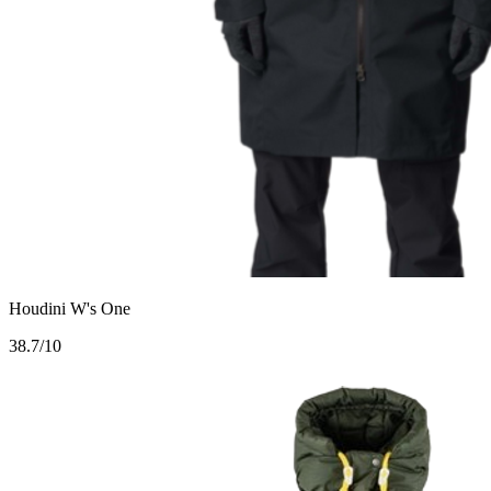
Houdini W's One
3
8.7/10