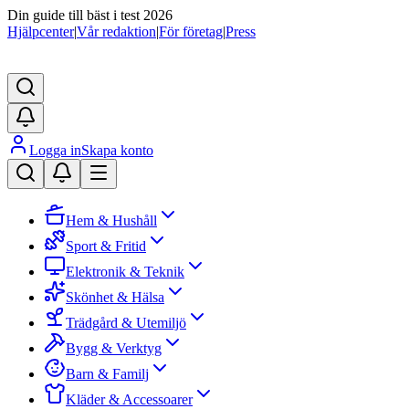
Din guide till bäst i test 2026
Hjälpcenter
|
Vår redaktion
|
För företag
|
Press
Logga in
Skapa konto
Hem & Hushåll
Sport & Fritid
Elektronik & Teknik
Skönhet & Hälsa
Trädgård & Utemiljö
Bygg & Verktyg
Barn & Familj
Kläder & Accessoarer