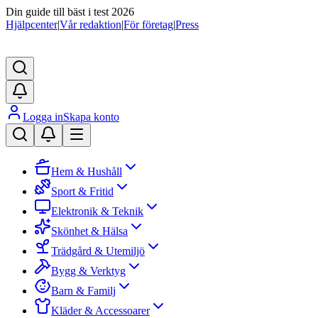
Din guide till bäst i test 2026
Hjälpcenter
|
Vår redaktion
|
För företag
|
Press
Logga in
Skapa konto
Hem & Hushåll
Sport & Fritid
Elektronik & Teknik
Skönhet & Hälsa
Trädgård & Utemiljö
Bygg & Verktyg
Barn & Familj
Kläder & Accessoarer