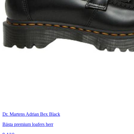
Dr. Martens Adrian Bex Black
Bästa premium loafers herr