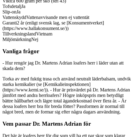
Vikt
ca 600 gram per sko (strl 43)
Tofsdetalj
Ja
Slip-on
Ja
Vattenskydd
Vattenavvisande men ej vattentät
Garanti
2 år (enligt svensk lag, se [Konsumentverket]
(https://www.hallakonsument.se/))
Tillverkningsland
Vietnam
Miljömärkning
Nej
Vanliga frågor
- Hur rengör jag Dr. Martens Adrian loafers herr i läder utan att
skada dem?
Torka av med fuktig trasa och använd neutralt läderbalsam, undvik
starka kemikalier (se [Kemikalieinspektionen]
(https://www.kemi.se/)). - Hur är prisvärdet på Dr. Martens Adrian
jämfört med andra herrloafers? Högre inköpspris men betydligt
bättre hållbarhet och lägre total ägandekostnad över flera år. - Är
dessa loafers herr bra för breda fötter? Passformen är normal till
något bred, men de formar sig efter några dagars användning.
Vem passar Dr. Martens Adrian för
Det här är loafers herr för dig som vill ha ett par skor som klarar