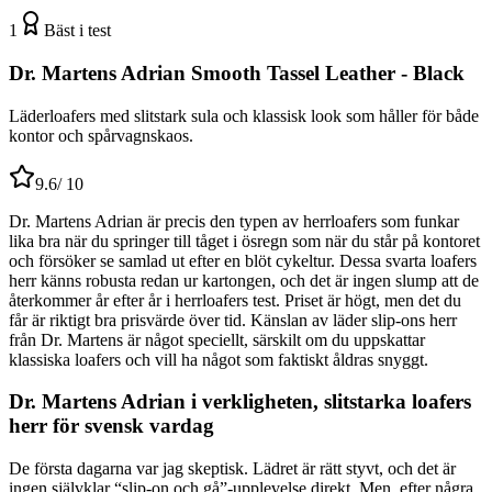
1
Bäst i test
Dr. Martens Adrian Smooth Tassel Leather - Black
Läderloafers med slitstark sula och klassisk look som håller för både
kontor och spårvagnskaos.
9.6
/ 10
Dr. Martens Adrian är precis den typen av herrloafers som funkar
lika bra när du springer till tåget i ösregn som när du står på kontoret
och försöker se samlad ut efter en blöt cykeltur. Dessa svarta loafers
herr känns robusta redan ur kartongen, och det är ingen slump att de
återkommer år efter år i herrloafers test. Priset är högt, men det du
får är riktigt bra prisvärde över tid. Känslan av läder slip-ons herr
från Dr. Martens är något speciellt, särskilt om du uppskattar
klassiska loafers och vill ha något som faktiskt åldras snyggt.
Dr. Martens Adrian i verkligheten, slitstarka loafers
herr för svensk vardag
De första dagarna var jag skeptisk. Lädret är rätt styvt, och det är
ingen självklar “slip-on och gå”-upplevelse direkt. Men, efter några