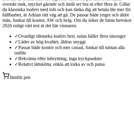
svenskt rusk, mycket gående och ändå ser bra ut efter flera år. Gillar
du klassiska loafers med tofs och kan tänka dig att betala lite mer för
hållbarhet, är Adrian rätt väg att gå. De passar både yngre och äldre
män, funkar till kontor, AW och helg. Om du söker de bästa herrskor
2026 enligt vårt test är det här vinnaren.
✓
Ovanligt slitstarka loafers herr, sulan håller flera säsonger
✓
Läder av hög kvalitet, åldras snyggt
✓
Passar både kontor och mer casual, funkar till nästan alla
outfits
✓
Bekväma efter inbrytning, inga tryckpunkter
✓
Relativt lättskötta, enkla att torka av och putsa
Jämför pris