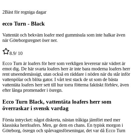
2
Bäst för regniga dagar
ecco Turn - Black
Vattentät och bekväm loafer med gummisula som inte halkar även
när Göteborgsregnet öser ner.
8.9
/ 10
Ecco Turn är loafers för herr som verkligen levererar när vädret är
emot dig. De här svarta loafers herr är inte bara moderna loafers herr
rent utseendemässigt, utan också en räddare i nöden när du står inför
vattenpölar och blöta gator. I vårt test stack de ut som de bästa
vattentäta loafers herr sett till hur torra fötterna faktiskt förblev, även
efter långa promenader i ösregn.
Ecco Turn Black, vattentäta loafers herr som
överraskar i svensk vardag
Första intrycket: något diskreta, nästan tråkiga jämfört med mer
klassiska herrloafers. Men, ge dem en chans. En typisk morgon i
Göteborg, ösregn och spårvagnsförseningar, det var då Ecco Turn