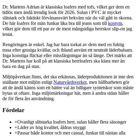
Dr. Martens Adrian är klassiska loafers med tofs, vilket ger dem en
tidlös men ändå trendig look för 2026. Sulan i PVC är mycket
slitstark och faktiskt förvånansvärt bekväm när du väl gått in skorna.
De här loafers för män funkar lika bra till jeans som till
kostym
,
vilket gör dem till ett par av de mest mångsidiga herrskor slip-on jag
testat.
Rengöringen är enkel. Jag har bara torkat av dem med en fuktig
trasa efter grusiga kvällar, och ibland använt ett neutralt läderbalsam.
Inga konstiga fläckar eller missfärgningar än så länge. Det märks att
Dr. Martens har koll på att klassiska herrloafers ska klara mer än
bara en dag på stan.
Miljöpåverkan finns, det ska erkännas, läderproduktionen är inte den
snällaste mot miljön enligt
Naturvårdsverket
, men hållbarheten gör
att de ändå känns som ett bättre val än billigare syntetskor som måste
bytas ut oftare. Inga miljömärkningar här, men å andra sidan håller
de för flera års användning.
Fördelar
+
Ovanligt slitstarka loafers herr, sulan håller flera säsonger
+
Läder av hög kvalitet, åldras snyggt
+
Passar både kontor och mer casual, funkar till nästan alla