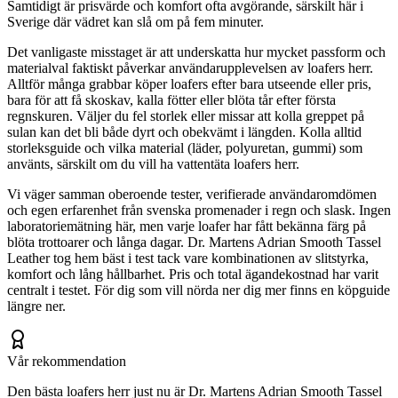
Samtidigt är prisvärde och komfort ofta avgörande, särskilt här i
Sverige där vädret kan slå om på fem minuter.
Det vanligaste misstaget är att underskatta hur mycket passform och
materialval faktiskt påverkar användarupplevelsen av loafers herr.
Alltför många grabbar köper loafers efter bara utseende eller pris,
bara för att få skoskav, kalla fötter eller blöta tår efter första
regnskuren. Väljer du fel storlek eller missar att kolla greppet på
sulan kan det bli både dyrt och obekvämt i längden. Kolla alltid
storleksguide och vilka material (läder, polyuretan, gummi) som
använts, särskilt om du vill ha vattentäta loafers herr.
Vi väger samman oberoende tester, verifierade användaromdömen
och egen erfarenhet från svenska promenader i regn och slask. Ingen
laboratoriemätning här, men varje loafer har fått bekänna färg på
blöta trottoarer och långa dagar. Dr. Martens Adrian Smooth Tassel
Leather tog hem bäst i test tack vare kombinationen av slitstyrka,
komfort och lång hållbarhet. Pris och total ägandekostnad har varit
centralt i testet. För dig som vill nörda ner dig mer finns en köpguide
längre ner.
Vår rekommendation
Den bästa loafers herr just nu är Dr. Martens Adrian Smooth Tassel