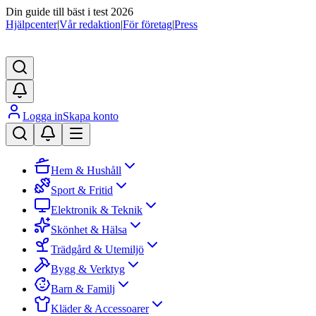
Din guide till bäst i test 2026
Hjälpcenter
|
Vår redaktion
|
För företag
|
Press
Logga in
Skapa konto
Hem & Hushåll
Sport & Fritid
Elektronik & Teknik
Skönhet & Hälsa
Trädgård & Utemiljö
Bygg & Verktyg
Barn & Familj
Kläder & Accessoarer