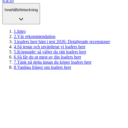
8.4/10
Innehållsförteckning
1
.
Intro
2
.
Vår rekommendation
3
.
loafers herr bäst i test 2026: Detaljerade recensioner
4
.
Så testar och utvärderar vi loafers herr
5
.
Köpguide: så väljer du rätt loafers herr
6
.
Så får du ut mest av din loafers herr
7
.
Tänk på detta innan du köper loafers herr
8
.
Vanliga frågor om loafers herr