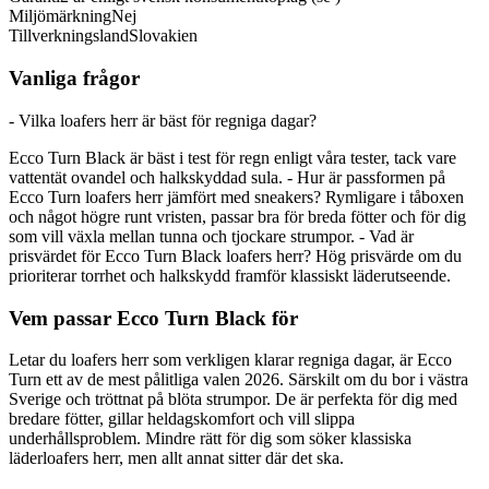
Miljömärkning
Nej
Tillverkningsland
Slovakien
Vanliga frågor
- Vilka loafers herr är bäst för regniga dagar?
Ecco Turn Black är bäst i test för regn enligt våra tester, tack vare
vattentät ovandel och halkskyddad sula. - Hur är passformen på
Ecco Turn loafers herr jämfört med sneakers? Rymligare i tåboxen
och något högre runt vristen, passar bra för breda fötter och för dig
som vill växla mellan tunna och tjockare strumpor. - Vad är
prisvärdet för Ecco Turn Black loafers herr? Hög prisvärde om du
prioriterar torrhet och halkskydd framför klassiskt läderutseende.
Vem passar Ecco Turn Black för
Letar du loafers herr som verkligen klarar regniga dagar, är Ecco
Turn ett av de mest pålitliga valen 2026. Särskilt om du bor i västra
Sverige och tröttnat på blöta strumpor. De är perfekta för dig med
bredare fötter, gillar heldagskomfort och vill slippa
underhållsproblem. Mindre rätt för dig som söker klassiska
läderloafers herr, men allt annat sitter där det ska.