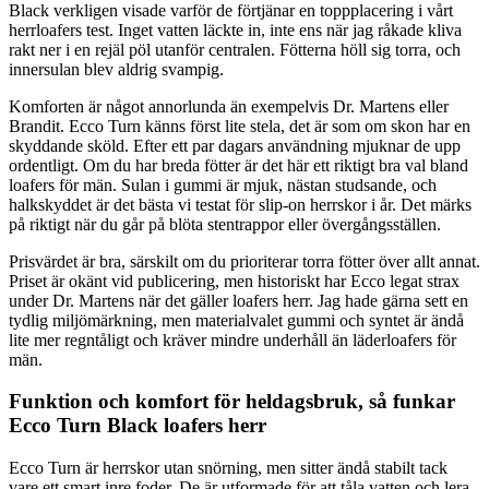
Black verkligen visade varför de förtjänar en toppplacering i vårt
herrloafers test. Inget vatten läckte in, inte ens när jag råkade kliva
rakt ner i en rejäl pöl utanför centralen. Fötterna höll sig torra, och
innersulan blev aldrig svampig.
Komforten är något annorlunda än exempelvis Dr. Martens eller
Brandit. Ecco Turn känns först lite stela, det är som om skon har en
skyddande sköld. Efter ett par dagars användning mjuknar de upp
ordentligt. Om du har breda fötter är det här ett riktigt bra val bland
loafers för män. Sulan i gummi är mjuk, nästan studsande, och
halkskyddet är det bästa vi testat för slip-on herrskor i år. Det märks
på riktigt när du går på blöta stentrappor eller övergångsställen.
Prisvärdet är bra, särskilt om du prioriterar torra fötter över allt annat.
Priset är okänt vid publicering, men historiskt har Ecco legat strax
under Dr. Martens när det gäller loafers herr. Jag hade gärna sett en
tydlig miljömärkning, men materialvalet gummi och syntet är ändå
lite mer regntåligt och kräver mindre underhåll än läderloafers för
män.
Funktion och komfort för heldagsbruk, så funkar
Ecco Turn Black loafers herr
Ecco Turn är herrskor utan snörning, men sitter ändå stabilt tack
vare ett smart inre foder. De är utformade för att tåla vatten och lera,