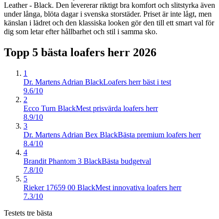
Leather - Black. Den levererar riktigt bra komfort och slitstyrka även
under långa, blöta dagar i svenska storstäder. Priset är inte lågt, men
känslan i lädret och den klassiska looken gör den till ett smart val för
dig som letar efter hållbarhet och stil i samma sko.
Topp 5 bästa
loafers herr
2026
1
Dr. Martens Adrian Black
Loafers herr bäst i test
9.6/10
2
Ecco Turn Black
Mest prisvärda loafers herr
8.9/10
3
Dr. Martens Adrian Bex Black
Bästa premium loafers herr
8.4/10
4
Brandit Phantom 3 Black
Bästa budgetval
7.8/10
5
Rieker 17659 00 Black
Mest innovativa loafers herr
7.3/10
Testets tre bästa