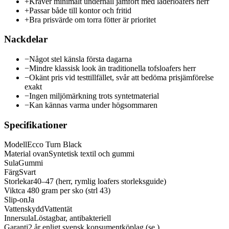
+
Kräver minimalt underhåll jämfört med läderloafers herr
+
Passar både till kontor och fritid
+
Bra prisvärde om torra fötter är prioritet
Nackdelar
−
Något stel känsla första dagarna
−
Mindre klassisk look än traditionella tofsloafers herr
−
Okänt pris vid testtillfället, svår att bedöma prisjämförelse
exakt
−
Ingen miljömärkning trots syntetmaterial
−
Kan kännas varma under högsommaren
Specifikationer
Modell
Ecco Turn Black
Material ovan
Syntetisk textil och gummi
Sula
Gummi
Färg
Svart
Storlekar
40–47 (herr, rymlig loafers storleksguide)
Vikt
ca 480 gram per sko (strl 43)
Slip-on
Ja
Vattenskydd
Vattentät
Innersula
Löstagbar, antibakteriell
Garanti
2 år enligt svensk konsumentköplag (se )