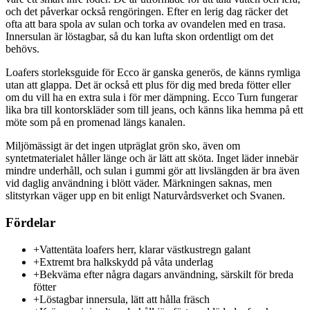
och det påverkar också rengöringen. Efter en lerig dag räcker det
ofta att bara spola av sulan och torka av ovandelen med en trasa.
Innersulan är löstagbar, så du kan lufta skon ordentligt om det
behövs.
Loafers storleksguide för Ecco är ganska generös, de känns rymliga
utan att glappa. Det är också ett plus för dig med breda fötter eller
om du vill ha en extra sula i för mer dämpning. Ecco Turn fungerar
lika bra till kontorskläder som till jeans, och känns lika hemma på ett
möte som på en promenad längs kanalen.
Miljömässigt är det ingen utpräglat grön sko, även om
syntetmaterialet håller länge och är lätt att sköta. Inget läder innebär
mindre underhåll, och sulan i gummi gör att livslängden är bra även
vid daglig användning i blött väder. Märkningen saknas, men
slitstyrkan väger upp en bit enligt Naturvårdsverket och Svanen.
Fördelar
+
Vattentäta loafers herr, klarar västkustregn galant
+
Extremt bra halkskydd på våta underlag
+
Bekväma efter några dagars användning, särskilt för breda
fötter
+
Löstagbar innersula, lätt att hålla fräsch