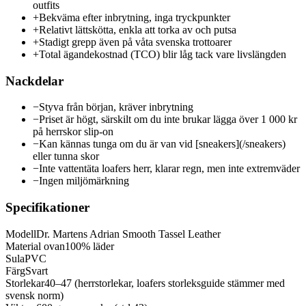
outfits
+
Bekväma efter inbrytning, inga tryckpunkter
+
Relativt lättskötta, enkla att torka av och putsa
+
Stadigt grepp även på våta svenska trottoarer
+
Total ägandekostnad (TCO) blir låg tack vare livslängden
Nackdelar
−
Styva från början, kräver inbrytning
−
Priset är högt, särskilt om du inte brukar lägga över 1 000 kr
på herrskor slip-on
−
Kan kännas tunga om du är van vid [sneakers](/sneakers)
eller tunna skor
−
Inte vattentäta loafers herr, klarar regn, men inte extremväder
−
Ingen miljömärkning
Specifikationer
Modell
Dr. Martens Adrian Smooth Tassel Leather
Material ovan
100% läder
Sula
PVC
Färg
Svart
Storlekar
40–47 (herrstorlekar, loafers storleksguide stämmer med
svensk norm)