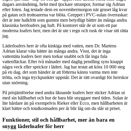
dagars användning, helst med tjockare strumpor, formar sig Adrian
efter foten. Jag testade dem en novembermorgon när gruset låg kvar
på gatan och trottoarerna var blöta. Greppet i PVC-sulan överraskar:
det är inte halkfritt som gummi men betydligt bättre än många andra
klassiska herrloafers jag haft. På kontoret står de ut som ett par
moderna loafers herr, men det är ute i regn och rusk de visar sitt rätta
jag.
Läderloafers herr är ofta kinkiga med vatten, men Dr. Martens
Adrian klarar väta bättre än många andra. Visst, det är inga
vattentäta loafers herr men torkar snabbt och får inga fula
vattenfläckar. Efter två månader med daglig pendling syns knappt
några veck eller sprickor i lädret. Jag har testat att köra 10 000 steg
på en dag, det som händer är att fötterna känns varma men inte
trötta, och inga tryckpunkter uppstår. Det är rätt ovanligt för herrskor
utan snörning.
På prisjämförelse med andra liknande loafers herr sticker Adrian ut
med sin hållbarhet och hur de bara blir snyggare med tiden. Sulan är
lite hårdare än på exempelvis Rieker eller Ecco, men hållbarheten är
klart bättre och totalkostnaden per år blir låg om du slår ut priset.
Funktioner, stil och hållbarhet, mer än bara en
snygg läderloafer för herr