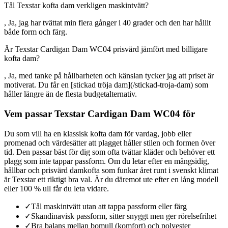
Tål Texstar kofta dam verkligen maskintvätt?
, Ja, jag har tvättat min flera gånger i 40 grader och den har hållit
både form och färg.
Är Texstar Cardigan Dam WC04 prisvärd jämfört med billigare
kofta dam?
, Ja, med tanke på hållbarheten och känslan tycker jag att priset är
motiverat. Du får en [stickad tröja dam](/stickad-troja-dam) som
håller längre än de flesta budgetalternativ.
Vem passar Texstar Cardigan Dam WC04 för
Du som vill ha en klassisk kofta dam för vardag, jobb eller
promenad och värdesätter att plagget håller stilen och formen över
tid. Den passar bäst för dig som ofta tvättar kläder och behöver ett
plagg som inte tappar passform. Om du letar efter en mångsidig,
hållbar och prisvärd damkofta som funkar året runt i svenskt klimat
är Texstar ett riktigt bra val. Är du däremot ute efter en lång modell
eller 100 % ull får du leta vidare.
✓
Tål maskintvätt utan att tappa passform eller färg
✓
Skandinavisk passform, sitter snyggt men ger rörelsefrihet
✓
Bra balans mellan bomull (komfort) och polyester