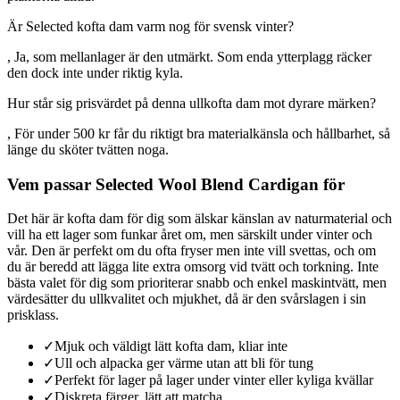
Är Selected kofta dam varm nog för svensk vinter?
, Ja, som mellanlager är den utmärkt. Som enda ytterplagg räcker
den dock inte under riktig kyla.
Hur står sig prisvärdet på denna ullkofta dam mot dyrare märken?
, För under 500 kr får du riktigt bra materialkänsla och hållbarhet, så
länge du sköter tvätten noga.
Vem passar Selected Wool Blend Cardigan för
Det här är kofta dam för dig som älskar känslan av naturmaterial och
vill ha ett lager som funkar året om, men särskilt under vinter och
vår. Den är perfekt om du ofta fryser men inte vill svettas, och om
du är beredd att lägga lite extra omsorg vid tvätt och torkning. Inte
bästa valet för dig som prioriterar snabb och enkel maskintvätt, men
värdesätter du ullkvalitet och mjukhet, då är den svårslagen i sin
prisklass.
✓
Mjuk och väldigt lätt kofta dam, kliar inte
✓
Ull och alpacka ger värme utan att bli för tung
✓
Perfekt för lager på lager under vinter eller kyliga kvällar
✓
Diskreta färger, lätt att matcha