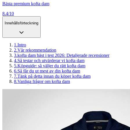
Bästa premium kofta dam
8.4/10
Innehållsförteckning
1
.
Intro
2
.
Vår rekommendation
3
.
kofta dam bäst i test 2026: Detaljerade recensioner
4
.
Så testar och utvärderar vi kofta dam
5
.
Köpguide: så väljer du rätt kofta dam
6
.
Så får du ut mest av din kofta dam
7
.
Tänk på detta innan du köper kofta dam
8
.
Vanliga frågor om kofta dam