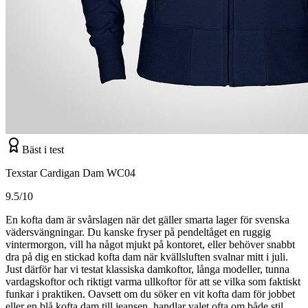
Bäst i test
Texstar Cardigan Dam WC04
9.5/10
En kofta dam är svårslagen när det gäller smarta lager för svenska
väder­svängningar. Du kanske fryser på pendeltåget en ruggig
vintermorgon, vill ha något mjukt på kontoret, eller behöver snabbt
dra på dig en stickad kofta dam när kvällsluften svalnar mitt i juli.
Just därför har vi testat klassiska damkoftor, långa modeller, tunna
vardagskoftor och riktigt varma ullkoftor för att se vilka som faktiskt
funkar i praktiken. Oavsett om du söker en vit kofta dam för jobbet
eller en blå kofta dam till jeansen, handlar valet ofta om både stil,