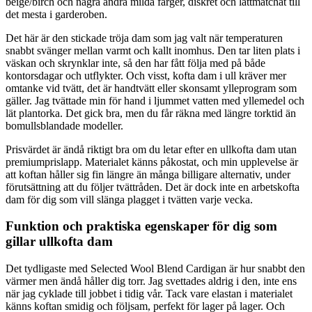
beige/birch och några andra milda färger, diskret och lättmatchat till
det mesta i garderoben.
Det här är den stickade tröja dam som jag valt när temperaturen
snabbt svänger mellan varmt och kallt inomhus. Den tar liten plats i
väskan och skrynklar inte, så den har fått följa med på både
kontorsdagar och utflykter. Och visst, kofta dam i ull kräver mer
omtanke vid tvätt, det är handtvätt eller skonsamt ylleprogram som
gäller. Jag tvättade min för hand i ljummet vatten med yllemedel och
lät plantorka. Det gick bra, men du får räkna med längre torktid än
bomullsblandade modeller.
Prisvärdet är ändå riktigt bra om du letar efter en ullkofta dam utan
premiumprislapp. Materialet känns påkostat, och min upplevelse är
att koftan håller sig fin längre än många billigare alternativ, under
förutsättning att du följer tvättråden. Det är dock inte en arbetskofta
dam för dig som vill slänga plagget i tvätten varje vecka.
Funktion och praktiska egenskaper för dig som
gillar ullkofta dam
Det tydligaste med Selected Wool Blend Cardigan är hur snabbt den
värmer men ändå håller dig torr. Jag svettades aldrig i den, inte ens
när jag cyklade till jobbet i tidig vår. Tack vare elastan i materialet
känns koftan smidig och följsam, perfekt för lager på lager. Och