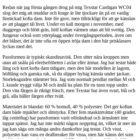
Redan när jag första gången drog på mig Texstar Cardigan WC04
slog det mig att muddar och krage är lite tjockare än på en vanlig
finstickad kofta dam. Inte för grov, men tillräckligt för att ge känslan
av att plagget tål livet. Under en kall morgon i november, med
duggregn och blött gräs, höll koftan värmen utan att bli svettig. Den
fungerar också som ytterplagg under övergångsperioden, även om
det blåser, det är inte ofta en öppen tröja dam i den här prisklassen
lyckas med det.
Passformen är typiskt skandinavisk. Den sitter nära kroppen men
utan att snåla på rörelsefriheten i axlar eller ärmar. Jag har testat både
lång och kort kofta dam tidigare, men den här modellen är lagom,
höftlång och ganska rak, så du slipper bylsig känsla under jackan.
Storleksguiden stämmer bra. Jag som normalt pendlar mellan M och
L kunde tryggt välja M och ändå ha plats för en tunn topp under.
Den vita färgen är riktigt fräsch, men Texstar har även svart, blå och
grå, alla håller färgen efter tvätt.
Materialet är blandat: 60 % bomull, 40 % polyester. Det ger koftan
dam både mjukhet och slitstyrka. Efter fem maskintvättar (40 grader,
låg centrifug) har passformen varit oförändrad och ärmslutet inte
tappat spänst. Jag har inte märkt någon noppring än, vilket är mer än
jag kan säga om många andra damkoftor jag testat. Och visst,
polyester kan vara en dealbreaker för vissa, men här känns det som