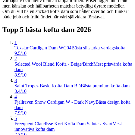
vardagsliv och uteliv utan att tappa formen. Priset ligger mitt i fältet
men känslan och hållbarheten matchar betydligt dyrare modeller.
Om du vill ha en stickad kofta dam som håller över tid och funkar i
både jobb och fritid är det här vårt självklara förstaval.
Topp 5 bästa
kofta dam
2026
1
Texstar Cardigan Dam WC04
Bästa slitstarka vardagskofta
9.5/10
2
Selected Wool Blend Kofta - Beige/Birch
Mest prisvärda kofta
dam
8.9/10
3
Saint Tropez Basic Kofta Dam Blå
Bästa premium kofta dam
8.4/10
4
Fjällräven Snow Cardigan W - Dark Navy
Bästa design kofta
dam
7.9/10
5
Freequent Claudisse Kort Kofta Dam Salute - Svart
Mest
innovativa kofta dam
7.3/10