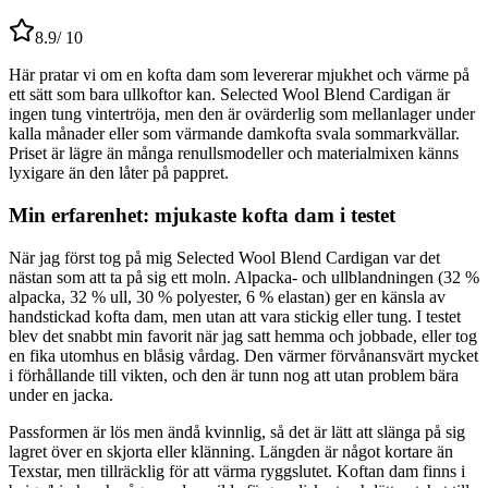
8.9
/ 10
Här pratar vi om en kofta dam som levererar mjukhet och värme på
ett sätt som bara ullkoftor kan. Selected Wool Blend Cardigan är
ingen tung vintertröja, men den är ovärderlig som mellanlager under
kalla månader eller som värmande damkofta svala sommarkvällar.
Priset är lägre än många renullsmodeller och materialmixen känns
lyxigare än den låter på pappret.
Min erfarenhet: mjukaste kofta dam i testet
När jag först tog på mig Selected Wool Blend Cardigan var det
nästan som att ta på sig ett moln. Alpacka- och ullblandningen (32 %
alpacka, 32 % ull, 30 % polyester, 6 % elastan) ger en känsla av
handstickad kofta dam, men utan att vara stickig eller tung. I testet
blev det snabbt min favorit när jag satt hemma och jobbade, eller tog
en fika utomhus en blåsig vårdag. Den värmer förvånansvärt mycket
i förhållande till vikten, och den är tunn nog att utan problem bära
under en jacka.
Passformen är lös men ändå kvinnlig, så det är lätt att slänga på sig
lagret över en skjorta eller klänning. Längden är något kortare än
Texstar, men tillräcklig för att värma ryggslutet. Koftan dam finns i