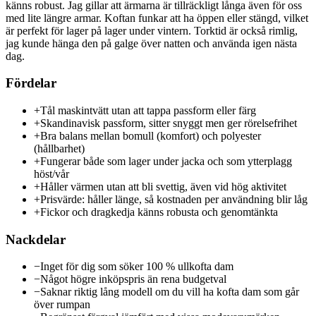
känns robust. Jag gillar att ärmarna är tillräckligt långa även för oss
med lite längre armar. Koftan funkar att ha öppen eller stängd, vilket
är perfekt för lager på lager under vintern. Torktid är också rimlig,
jag kunde hänga den på galge över natten och använda igen nästa
dag.
Fördelar
+
Tål maskintvätt utan att tappa passform eller färg
+
Skandinavisk passform, sitter snyggt men ger rörelsefrihet
+
Bra balans mellan bomull (komfort) och polyester
(hållbarhet)
+
Fungerar både som lager under jacka och som ytterplagg
höst/vår
+
Håller värmen utan att bli svettig, även vid hög aktivitet
+
Prisvärde: håller länge, så kostnaden per användning blir låg
+
Fickor och dragkedja känns robusta och genomtänkta
Nackdelar
−
Inget för dig som söker 100 % ullkofta dam
−
Något högre inköpspris än rena budgetval
−
Saknar riktig lång modell om du vill ha kofta dam som går
över rumpan