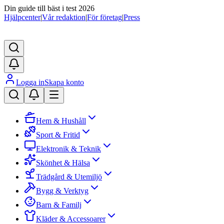
Din guide till bäst i test 2026
Hjälpcenter
|
Vår redaktion
|
För företag
|
Press
Logga in
Skapa konto
Hem & Hushåll
Sport & Fritid
Elektronik & Teknik
Skönhet & Hälsa
Trädgård & Utemiljö
Bygg & Verktyg
Barn & Familj
Kläder & Accessoarer