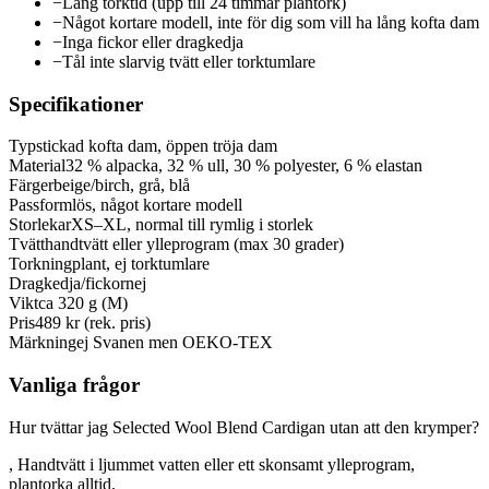
−
Lång torktid (upp till 24 timmar plantork)
−
Något kortare modell, inte för dig som vill ha lång kofta dam
−
Inga fickor eller dragkedja
−
Tål inte slarvig tvätt eller torktumlare
Specifikationer
Typ
stickad kofta dam, öppen tröja dam
Material
32 % alpacka, 32 % ull, 30 % polyester, 6 % elastan
Färger
beige/birch, grå, blå
Passform
lös, något kortare modell
Storlekar
XS–XL, normal till rymlig i storlek
Tvätt
handtvätt eller ylleprogram (max 30 grader)
Torkning
plant, ej torktumlare
Dragkedja/fickor
nej
Vikt
ca 320 g (M)
Pris
489 kr (rek. pris)
Märkning
ej Svanen men OEKO-TEX
Vanliga frågor
Hur tvättar jag Selected Wool Blend Cardigan utan att den krymper?
, Handtvätt i ljummet vatten eller ett skonsamt ylleprogram,
plantorka alltid.