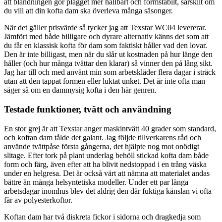
att blandningen gör plagget mer hållbart och formstabilt, särskilt om
du vill att din kofta dam ska överleva många säsonger.
När det gäller prisvärde så tycker jag att Texstar WC04 levererar.
Jämfört med både billigare och dyrare alternativ känns det som att
du får en klassisk kofta för dam som faktiskt håller vad den lovar.
Den är inte billigast, men när du slår ut kostnaden på hur länge den
håller (och hur många tvättar den klarar) så vinner den på lång sikt.
Jag har till och med använt min som arbetskläder flera dagar i sträck
utan att den tappat formen eller luktat unket. Det är inte ofta man
säger så om en dammysig kofta i den här genren.
Testade funktioner, tvätt och användning
En stor grej är att Texstar anger maskintvätt 40 grader som standard,
och koftan dam tålde det galant. Jag följde tillverkarens råd och
använde tvättpåse första gångerna, det hjälpte nog mot onödigt
slitage. Efter tork på plant underlag behöll stickad kofta dam både
form och färg, även efter att ha blivit nedstoppad i en trång väska
under en helgresa. Det är också värt att nämna att materialet andas
bättre än många helsyntetiska modeller. Under ett par långa
arbetsdagar inomhus blev det aldrig den där fuktiga känslan vi ofta
får av polyesterkoftor.
Koftan dam har två diskreta fickor i sidorna och dragkedja som