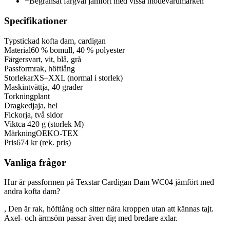
−
Begränsat färgval jämfört med vissa modevarumärken
Specifikationer
Typ
stickad kofta dam, cardigan
Material
60 % bomull, 40 % polyester
Färger
svart, vit, blå, grå
Passform
rak, höftlång
Storlekar
XS–XXL (normal i storlek)
Maskintvätt
ja, 40 grader
Torkning
plant
Dragkedja
ja, hel
Fickor
ja, två sidor
Vikt
ca 420 g (storlek M)
Märkning
OEKO-TEX
Pris
674 kr (rek. pris)
Vanliga frågor
Hur är passformen på Texstar Cardigan Dam WC04 jämfört med
andra kofta dam?
, Den är rak, höftlång och sitter nära kroppen utan att kännas tajt.
Axel- och ärmsöm passar även dig med bredare axlar.