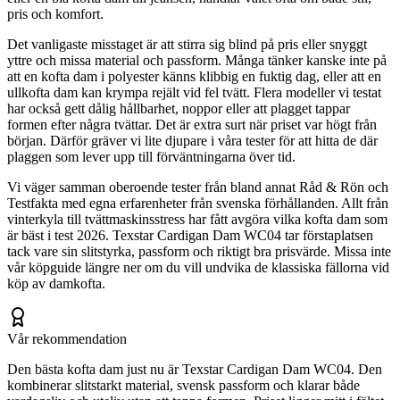
pris och komfort.
Det vanligaste misstaget är att stirra sig blind på pris eller snyggt
yttre och missa material och passform. Många tänker kanske inte på
att en kofta dam i polyester känns klibbig en fuktig dag, eller att en
ullkofta dam kan krympa rejält vid fel tvätt. Flera modeller vi testat
har också gett dålig hållbarhet, noppor eller att plagget tappar
formen efter några tvättar. Det är extra surt när priset var högt från
början. Därför gräver vi lite djupare i våra tester för att hitta de där
plaggen som lever upp till förväntningarna över tid.
Vi väger samman oberoende tester från bland annat Råd & Rön och
Testfakta med egna erfarenheter från svenska förhållanden. Allt från
vinterkyla till tvättmaskinsstress har fått avgöra vilka kofta dam som
är bäst i test 2026. Texstar Cardigan Dam WC04 tar förstaplatsen
tack vare sin slitstyrka, passform och riktigt bra prisvärde. Missa inte
vår köpguide längre ner om du vill undvika de klassiska fällorna vid
köp av damkofta.
Vår rekommendation
Den bästa kofta dam just nu är Texstar Cardigan Dam WC04. Den
kombinerar slitstarkt material, svensk passform och klarar både