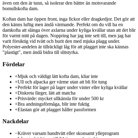
även om den är tunn, så isolerar den bättre än motsvarande
bomullskofta dam.
Koftan dam har öppen front, inga fickor eller dragkedjor. Det gör att
den känns luftig men ändå värmande. Perfekt om du vill ha en
damkofta att slänga över axlarna under kyliga kvällar utan att det blir
för varmt mitt på dagen. Noppring har jag inte sett till, men jag har
varit försiktig vid tvätt och burit den med mjuka plagg under.
Polyester-andelen är tillräckligt låg för att plagget inte ska kännas
"plastigt", men ändå bidra till slitstyrka.
Fördelar
+
Mjuk och väldigt lätt kofta dam, kliar inte
+
Ull och alpacka ger värme utan att bli för tung
+
Perfekt för lager på lager under vinter eller kyliga kvällar
+
Diskreta färger, lätt att matcha
+
Prisvärde: mycket ullkänsla för under 500 kr
+
Bra andningsförmåga, blir inte fuktig
+
Elastan gör att plagget håller passformen
Nackdelar
−
Kräver varsam handtvätt eller skonsamt ylleprogram