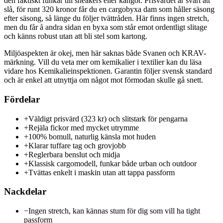
den faktiskt funkar till sneakers eller kängor. Prisvärdet är svårt att
slå, för runt 320 kronor får du en cargobyxa dam som håller säsong
efter säsong, så länge du följer tvättråden. Här finns ingen stretch,
men du får å andra sidan en byxa som står emot ordentligt slitage
och känns robust utan att bli stel som kartong.
Miljöaspekten är okej, men här saknas både Svanen och KRAV-
märkning. Vill du veta mer om kemikalier i textilier kan du läsa
vidare hos Kemikalieinspektionen. Garantin följer svensk standard
och är enkel att utnyttja om något mot förmodan skulle gå snett.
Fördelar
+
Väldigt prisvärd (323 kr) och slitstark för pengarna
+
Rejäla fickor med mycket utrymme
+
100% bomull, naturlig känsla mot huden
+
Klarar tuffare tag och grovjobb
+
Reglerbara benslut och midja
+
Klassisk cargomodell, funkar både urban och outdoor
+
Tvättas enkelt i maskin utan att tappa passform
Nackdelar
−
Ingen stretch, kan kännas stum för dig som vill ha tight
passform