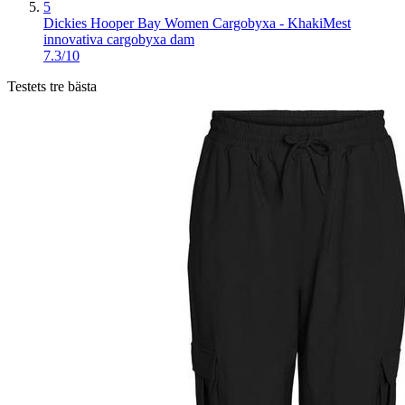
5
Dickies Hooper Bay Women Cargobyxa - Khaki
Mest
innovativa cargobyxa dam
7.3/10
Testets tre bästa