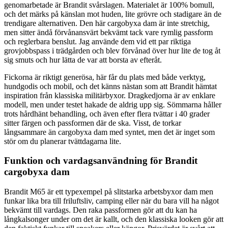
genomarbetade är Brandit svårslagen. Materialet är 100% bomull,
och det märks på känslan mot huden, lite grövre och stadigare än de
trendigare alternativen. Den här cargobyxa dam är inte stretchig,
men sitter ändå förvånansvärt bekvämt tack vare rymlig passform
och reglerbara benslut. Jag använde dem vid ett par riktiga
grovjobbspass i trädgården och blev förvånad över hur lite de tog åt
sig smuts och hur lätta de var att borsta av efteråt.
Fickorna är riktigt generösa, här får du plats med både verktyg,
hundgodis och mobil, och det känns nästan som att Brandit hämtat
inspiration från klassiska militärbyxor. Dragkedjorna är av enklare
modell, men under testet hakade de aldrig upp sig. Sömmarna håller
trots hårdhänt behandling, och även efter flera tvättar i 40 grader
sitter färgen och passformen där de ska. Visst, de torkar
långsammare än cargobyxa dam med syntet, men det är inget som
stör om du planerar tvättdagarna lite.
Funktion och vardagsanvändning för Brandit
cargobyxa dam
Brandit M65 är ett typexempel på slitstarka arbetsbyxor dam men
funkar lika bra till friluftsliv, camping eller när du bara vill ha något
bekvämt till vardags. Den raka passformen gör att du kan ha
långkalsonger under om det är kallt, och den klassiska looken gör att