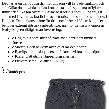
Det här är en cargobyxa dam för dig som vill ha både funktion och
stil. Gillar du att växla mellan kontor, stad och spontana utflykter
funkar den lika bra överallt. Passar bäst för dig som vill ha snyggt
snitt med hög midja, bra fickor och ett prisvärde som faktiskt märks i
längden. Den är kanske inte för den som är över 180 cm lång eller
behöver extremt slitstarka arbetsbyxor, men för de flesta kvinnor är
Noisy May en riktigt smart investering.
✓
Hög midja som sitter på plats även efter flera timmars
rörelse
✓
Stretchig och bekväm även över lår och höfter
✓
Rymliga, praktiskt placerade fickor med bra dragkedjor
✓
Klarar tvätt utan att tappa form eller färg
✓
Prisvärd sett till kvalitet (407 kr)
Jämför pris