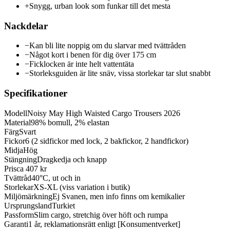
+
Snygg, urban look som funkar till det mesta
Nackdelar
−
Kan bli lite noppig om du slarvar med tvättråden
−
Något kort i benen för dig över 175 cm
−
Ficklocken är inte helt vattentäta
−
Storleksguiden är lite snäv, vissa storlekar tar slut snabbt
Specifikationer
Modell
Noisy May High Waisted Cargo Trousers 2026
Material
98% bomull, 2% elastan
Färg
Svart
Fickor
6 (2 sidfickor med lock, 2 bakfickor, 2 handfickor)
Midja
Hög
Stängning
Dragkedja och knapp
Pris
ca 407 kr
Tvättråd
40°C, ut och in
Storlekar
XS-XL (viss variation i butik)
Miljömärkning
Ej Svanen, men info finns om kemikalier
Ursprungsland
Turkiet
Passform
Slim cargo, stretchig över höft och rumpa
Garanti
1 år, reklamationsrätt enligt [Konsumentverket]