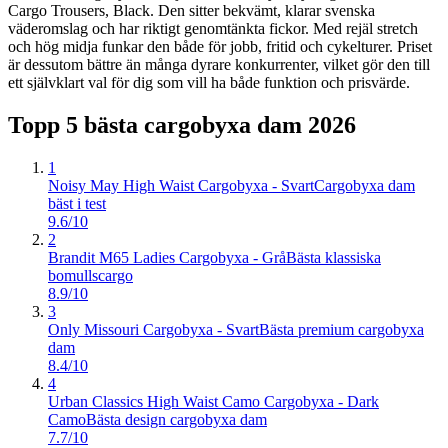
Cargo Trousers, Black. Den sitter bekvämt, klarar svenska
väderomslag och har riktigt genomtänkta fickor. Med rejäl stretch
och hög midja funkar den både för jobb, fritid och cykelturer. Priset
är dessutom bättre än många dyrare konkurrenter, vilket gör den till
ett självklart val för dig som vill ha både funktion och prisvärde.
Topp 5 bästa
cargobyxa dam
2026
1
Noisy May High Waist Cargobyxa - Svart
Cargobyxa dam
bäst i test
9.6/10
2
Brandit M65 Ladies Cargobyxa - Grå
Bästa klassiska
bomullscargo
8.9/10
3
Only Missouri Cargobyxa - Svart
Bästa premium cargobyxa
dam
8.4/10
4
Urban Classics High Waist Camo Cargobyxa - Dark
Camo
Bästa design cargobyxa dam
7.7/10