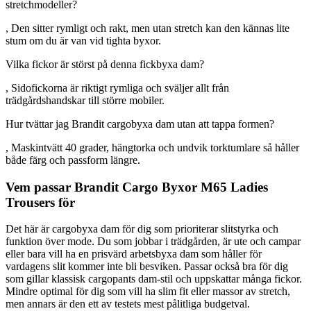
stretchmodeller?
, Den sitter rymligt och rakt, men utan stretch kan den kännas lite
stum om du är van vid tighta byxor.
Vilka fickor är störst på denna fickbyxa dam?
, Sidofickorna är riktigt rymliga och sväljer allt från
trädgårdshandskar till större mobiler.
Hur tvättar jag Brandit cargobyxa dam utan att tappa formen?
, Maskintvätt 40 grader, hängtorka och undvik torktumlare så håller
både färg och passform längre.
Vem passar Brandit Cargo Byxor M65 Ladies
Trousers för
Det här är cargobyxa dam för dig som prioriterar slitstyrka och
funktion över mode. Du som jobbar i trädgården, är ute och campar
eller bara vill ha en prisvärd arbetsbyxa dam som håller för
vardagens slit kommer inte bli besviken. Passar också bra för dig
som gillar klassisk cargopants dam-stil och uppskattar många fickor.
Mindre optimal för dig som vill ha slim fit eller massor av stretch,
men annars är den ett av testets mest pålitliga budgetval.