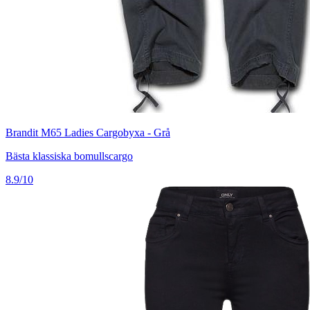
Brandit M65 Ladies Cargobyxa - Grå
Bästa klassiska bomullscargo
8.9/10