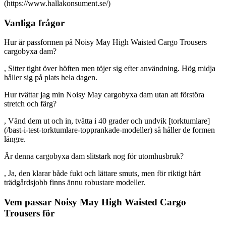
(https://www.hallakonsument.se/)
Vanliga frågor
Hur är passformen på Noisy May High Waisted Cargo Trousers
cargobyxa dam?
, Sitter tight över höften men töjer sig efter användning. Hög midja
håller sig på plats hela dagen.
Hur tvättar jag min Noisy May cargobyxa dam utan att förstöra
stretch och färg?
, Vänd dem ut och in, tvätta i 40 grader och undvik [torktumlare]
(/bast-i-test-torktumlare-topprankade-modeller) så håller de formen
längre.
Är denna cargobyxa dam slitstark nog för utomhusbruk?
, Ja, den klarar både fukt och lättare smuts, men för riktigt hårt
trädgårdsjobb finns ännu robustare modeller.
Vem passar Noisy May High Waisted Cargo
Trousers för