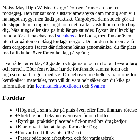
Noisy May High Waisted Cargo Trousers är mer än bara en
modegrej. Den funkar som slitstark arbetsbyxa dam för dig som vill
ha något snyggt men ändå praktiskt. Cargobyxa dam stretch gör att
du slipper känna dig instängd, och det märks särskilt om du ska böja
dig, bära tungt eller sitta på huk längre stunder. Byxan är tillräckligt
trendig för att matchas med
sneakers
eller boots, men funkar även
ute i trädgården en blåsig lördagsmorgon. Det är dessutom en av få
dam cargopants i testet där fickorna känns genomtänkta, du får plats
med allt du behöver för en heldag på språng.
Tvättråden är enkla; 40 grader och gärna ut och in för att bevara färg
och stretch. Efter fem tvättar har de fortfarande samma form och
inga sömmar har gett med sig. Du behöver inte heller vara orolig för
kemikalier i materialet, men vill du vara helt säker kan du kika på
information från
Kemikalieinspektionen
och
Svanen
.
Fördelar
+
Hög midja som sitter på plats även efter flera timmars rörelse
+
Stretchig och bekväm även över lår och höfter
+
Rymliga, praktiskt placerade fickor med bra dragkedjor
+
Klarar tvätt utan att tappa form eller färg
+
Prisvärd sett till kvalitet (407 kr)
+
Passar både som arbetsbyxa och för vardagsbruk