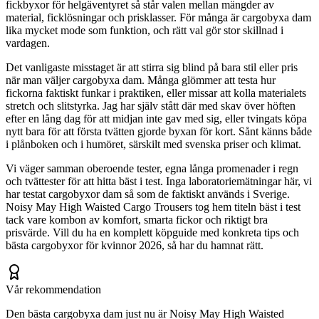
fickbyxor för helgäventyret så står valen mellan mängder av
material, ficklösningar och prisklasser. För många är cargobyxa dam
lika mycket mode som funktion, och rätt val gör stor skillnad i
vardagen.
Det vanligaste misstaget är att stirra sig blind på bara stil eller pris
när man väljer cargobyxa dam. Många glömmer att testa hur
fickorna faktiskt funkar i praktiken, eller missar att kolla materialets
stretch och slitstyrka. Jag har själv stått där med skav över höften
efter en lång dag för att midjan inte gav med sig, eller tvingats köpa
nytt bara för att första tvätten gjorde byxan för kort. Sånt känns både
i plånboken och i humöret, särskilt med svenska priser och klimat.
Vi väger samman oberoende tester, egna långa promenader i regn
och tvättester för att hitta bäst i test. Inga laboratoriemätningar här, vi
har testat cargobyxor dam så som de faktiskt används i Sverige.
Noisy May High Waisted Cargo Trousers tog hem titeln bäst i test
tack vare kombon av komfort, smarta fickor och riktigt bra
prisvärde. Vill du ha en komplett köpguide med konkreta tips och
bästa cargobyxor för kvinnor 2026, så har du hamnat rätt.
Vår rekommendation
Den bästa cargobyxa dam just nu är Noisy May High Waisted