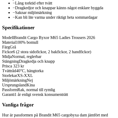
−
Lång torktid efter tvätt
−
Dragkedjor och knappar känns något enklare byggda
−
Saknar miljömärkning
−
Kan bli lite varma under riktigt heta sommardagar
Specifikationer
Modell
Brandit Cargo Byxor M65 Ladies Trousers 2026
Material
100% bomull
Färg
Grå
Fickor
6 (2 stora sidofickor, 2 bakfickor, 2 handfickor)
Midja
Normal, reglerbar
Stängning
Dragkedja och knapp
Pris
ca 323 kr
Tvättråd
40°C, hängtorka
Storlekar
XS-XXL
Miljömärkning
Nej
Ursprungsland
Kina
Passform
Rak, normal till rymlig
Garanti
1 år enligt svensk konsumenträtt
Vanliga frågor
Hur är passformen på Brandit M65 cargobyxa dam jämfört med