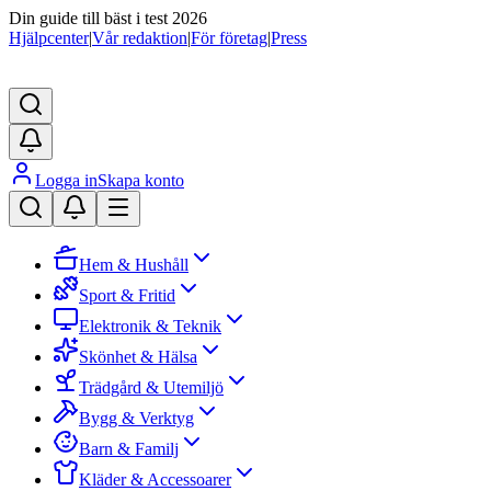
Din guide till bäst i test 2026
Hjälpcenter
|
Vår redaktion
|
För företag
|
Press
Logga in
Skapa konto
Hem & Hushåll
Sport & Fritid
Elektronik & Teknik
Skönhet & Hälsa
Trädgård & Utemiljö
Bygg & Verktyg
Barn & Familj
Kläder & Accessoarer