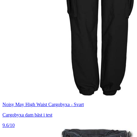
Noisy May High Waist Cargobyxa - Svart
Cargobyxa dam bäst i test
9.6/10