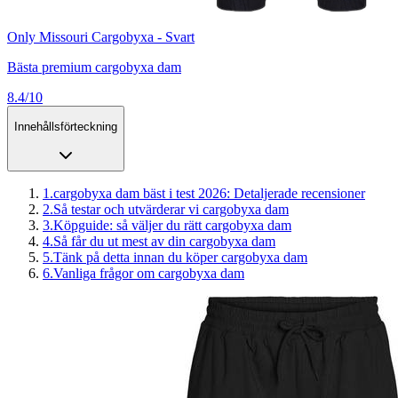
Only Missouri Cargobyxa - Svart
Bästa premium cargobyxa dam
8.4/10
Innehållsförteckning
1
.
cargobyxa dam bäst i test 2026: Detaljerade recensioner
2
.
Så testar och utvärderar vi cargobyxa dam
3
.
Köpguide: så väljer du rätt cargobyxa dam
4
.
Så får du ut mest av din cargobyxa dam
5
.
Tänk på detta innan du köper cargobyxa dam
6
.
Vanliga frågor om cargobyxa dam