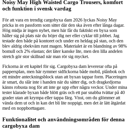
Noisy May High Waisted Cargo Trousers, komfort
och funktion i svensk vardag
För att vara en trendig cargobyxa dam 2026 lyckas Noisy May
pricka in en passform som sitter där den ska även efter långa dagar.
Hög midja är ingen nyhet, men här får du faktiskt en byxa som
håller sig på plats när du böjer dig ner eller cyklar till jobbet. Jag
testade den både på kontoret och under en heldag på stan, och den
blev aldrig obekväm runt magen. Materialet är en blandning av 98%
bomull och 2% elastan; det låter kanske lite, men den lilla andelen
stretch gör stor skillnad när man rör sig mycket.
Fickorna är ett kapitel för sig. Cargobyxa dam levererar ofta på
pappersplan, men här rymmer sidfickorna både mobil, plånbok och
ett mindre anteckningsblock utan att byxan tappar form. Placeringen
är smart, du slår inte i handen när du sätter dig, och dragkedjorna
känns robusta nog för att inte ge upp efter några veckor. Under mina
tester klarade byxan både blött gräs och ett par snabba tvättar på 40
grader utan att krympa eller tappa färg. Visst, om du glömmer att
vända dem ut och in kan det bli lite noppigt, men det är lätt åtgärdat
med en noppborttagare.
Funktionalitet och användningsområden för denna
cargobyxa dam