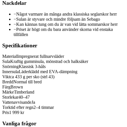
Nackdelar
−
Något varmare än många andra klassiska seglarskor herr
−
Sulan är styvare och mindre följsam än Sebago
−
Kan kännas tung om du är van vid lätta sommarskor herr
−
Priset är högt om du bara använder skorna vid enstaka
tillfällen
Specifikationer
Material
Impregnerat fullnarvsläder
Sula
Kraftig gummisula, mönstrad och halksäker
Snörning
Klassisk 3-håls
Innersula
Läderklädd med EVA-dämpning
Vikt
ca 433 g per sko (strl 43)
Bredd
Normal till bred
Färg
Brown
Märke
Timberland
Storlekar
40–47
Vattenavvisande
Ja
Torktid efter regn
2–4 timmar
Pris
1 999 kr
Vanliga frågor