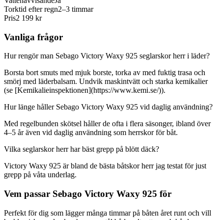
Vattenavvisande
Ja
Torktid efter regn
2–3 timmar
Pris
2 199 kr
Vanliga frågor
Hur rengör man Sebago Victory Waxy 925 seglarskor herr i läder?
Borsta bort smuts med mjuk borste, torka av med fuktig trasa och
smörj med läderbalsam. Undvik maskintvätt och starka kemikalier
(se [Kemikalieinspektionen](https://www.kemi.se/)).
Hur länge håller Sebago Victory Waxy 925 vid daglig användning?
Med regelbunden skötsel håller de ofta i flera säsonger, ibland över
4–5 år även vid daglig användning som herrskor för båt.
Vilka seglarskor herr har bäst grepp på blött däck?
Victory Waxy 925 är bland de bästa båtskor herr jag testat för just
grepp på våta underlag.
Vem passar Sebago Victory Waxy 925 för
Perfekt för dig som lägger många timmar på båten året runt och vill