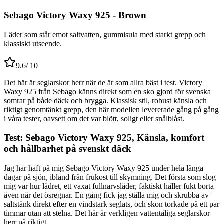
Sebago Victory Waxy 925 - Brown
Läder som står emot saltvatten, gummisula med starkt grepp och
klassiskt utseende.
9.6
/ 10
Det här är seglarskor herr när de är som allra bäst i test. Victory
Waxy 925 från Sebago känns direkt som en sko gjord för svenska
somrar på både däck och brygga. Klassisk stil, robust känsla och
riktigt genomtänkt grepp, den här modellen levererade gång på gång
i våra tester, oavsett om det var blött, soligt eller snålblåst.
Test: Sebago Victory Waxy 925, Känsla, komfort
och hållbarhet på svenskt däck
Jag har haft på mig Sebago Victory Waxy 925 under hela långa
dagar på sjön, ibland från frukost till skymning. Det första som slog
mig var hur lädret, ett vaxat fullnarvsläder, faktiskt håller fukt borta
även när det ösregnar. En gång fick jag ställa mig och skrubba av
saltstänk direkt efter en vindstark seglats, och skon torkade på ett par
timmar utan att stelna. Det här är verkligen vattentåliga seglarskor
herr på riktigt.