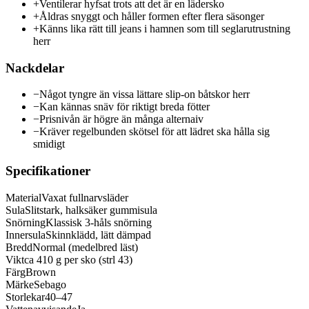
+
Ventilerar hyfsat trots att det är en lädersko
+
Åldras snyggt och håller formen efter flera säsonger
+
Känns lika rätt till jeans i hamnen som till seglarutrustning
herr
Nackdelar
−
Något tyngre än vissa lättare slip-on båtskor herr
−
Kan kännas snäv för riktigt breda fötter
−
Prisnivån är högre än många alternaiv
−
Kräver regelbunden skötsel för att lädret ska hålla sig
smidigt
Specifikationer
Material
Vaxat fullnarvsläder
Sula
Slitstark, halksäker gummisula
Snörning
Klassisk 3-håls snörning
Innersula
Skinnklädd, lätt dämpad
Bredd
Normal (medelbred läst)
Vikt
ca 410 g per sko (strl 43)
Färg
Brown
Märke
Sebago
Storlekar
40–47