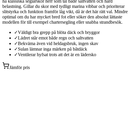
ha klassiska seglarskor herr som tål både saltvatten och hård
belastning. Gillar du skor med tydligt marina vibbar och prioriterar
slitstyrka och funktion framför låg vikt, då är det här rätt val. Mindre
optimal om du har mycket bred fot eller söker den absolut lättaste
modellen för till exempel chartersegling eller snabba strandbesök.
✓
Väldigt bra grepp på blöta däck och bryggor
✓
Lädret står emot både regn och saltvatten
✓
Bekväma även vid heldagsbruk, ingen skav
✓
Sulan lämnar inga märken på båtdäck
✓
Ventilerar hyfsat trots att det är en lädersko
Jämför pris