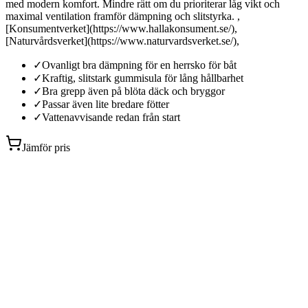
med modern komfort. Mindre rätt om du prioriterar låg vikt och
maximal ventilation framför dämpning och slitstyrka. ,
[Konsumentverket](https://www.hallakonsument.se/),
[Naturvårdsverket](https://www.naturvardsverket.se/),
✓
Ovanligt bra dämpning för en herrsko för båt
✓
Kraftig, slitstark gummisula för lång hållbarhet
✓
Bra grepp även på blöta däck och bryggor
✓
Passar även lite bredare fötter
✓
Vattenavvisande redan från start
Jämför pris