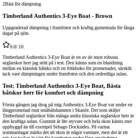
2
Bäst för dämpning
Timberland Authentics 3-Eye Boat - Brown
Uppgraderad dämpning i framfoten och kraftig gummisula för långa
dagar på sjön.
9.0
/ 10
Timberland Authentics 3-Eye Boat är en av de mest robusta
seglarskor herr jag stött på i test. Den känns som en blandning
mellan en klassisk båtsko och en fritidssko för promenader, särskilt
tack vare dämpningen under framfoten och den ordentliga sulan.
Test: Timberland Authentics 3-Eye Boat, Bästa
båtskor herr för komfort och dämpning
Första gången jag drog på mig Authentics 3-Eye Boat var under en
långpromenad runt småbåtshamnen i Skanör. Det som skiljer
Timberland seglarskor från många andra klassiska seglarskor herr är
den kraftiga sulan. Gummit är lite styvare och hela skon känns mer
uppbyggd än till exempel Sebago Docksides. På varma
sommardagar märks det att skon är något varmare, men det är ett
pris jag tycker är värt för komforten under lång användning.