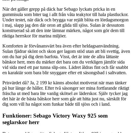
När det gäller grepp på däck har Sebago lyckats pricka in en
gummisula som biter tag i allt från våta teakytor till hala plastluckor.
Under testet, när däck och brygga var rejält blöta en lördagsmorgon
i maj, slapp jag den där oron att glida till sjöss. Sulan är dessutom
konstruerad så att den inte lämnar märken, något som gör dem till
riktiga herrskor för marina miljöer.
Komforten är förvånansvärt bra även efter heldagsanvändning.
Sulan fjädrar skönt och skon ger lagom stöd utan att bli svettig, även
om du har på dig dem barfota. Visst, det är inte de allra lättaste
båtskor herr, men du märker det bara om du verkligen jämför sida
vid sida med ett par tunna slip-ons. Lädret åldras fint och får snabbt
en karaktär som bara blir snyggare efter ett säsongsbad i saltvatten.
Prisvärdet då? Ja, 2 199 kr känns absolut motiverat när man tänker
på hur länge de håller. Efter två säsonger ser mina fortfarande riktigt
fräscha ut med bara lite vanlig skötsel av läderskor. Själv tycker jag
det här är de bästa båtskor herr som går att hitta just nu, särskilt för
dig som vill ha något som funkar både till sjöss och i land.
Funktioner: Sebago Victory Waxy 925 som
seglarskor herr