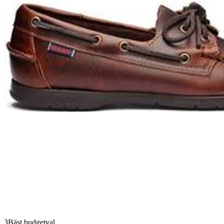
3
Bäst budgetval