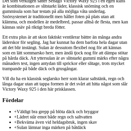
Det som verkligen sätter Sebago Victory Waxy 925 i en egen klass
är kombinationen av slitstarkt läder, klassisk snörning och en
gummisula som har testats på alla möjliga våta underlag.
Snörsystemet är traditionellt men håller foten på plats utan att
klämma, och modellen är medelbred, passar alltså de flesta, men kan
kännas snäv på riktigt breda fötter.
Ett extra plus är att skon faktiskt ventilerar bättre än många andra
läderskor för segling. Jag har kunnat ha dem barfota hela dagar utan
att det blir instängt. Sulan är dessutom flexibel nog för att kännas
som en lätt sommarsko herr, men ändå tjock nog för att dämpa stötar
på hårda däck. Att yttersulan är av slitstarkt gummi märks efter några
månaders test, ingen antydan till sprickor eller slitage, trots mycket
trampande på både däck och grusgångar.
Vill du ha en klassisk seglarsko herr som klarar saltstänk, regn och
långa dagar utan att tappa formen är det svårt att hitta något som slår
Victory Waxy 925 i den här prisklassen.
Fördelar
+
Väldigt bra grepp på blöta däck och bryggor
+
Lädret står emot både regn och saltvatten
+
Bekväma även vid heldagsbruk, ingen skav
+
Sulan lämnar inga märken på båtdäck