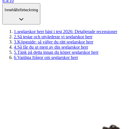
8.4/10
Innehållsförteckning
1
.
seglarskor herr bäst i test 2026: Detaljerade recensioner
2
.
Så testar och utvärderar vi seglarskor herr
3
.
Köpguide: så väljer du rätt seglarskor herr
4
.
Så får du ut mest av din seglarskor herr
5
.
Tänk på detta innan du köper seglarskor herr
6
.
Vanliga frågor om seglarskor herr