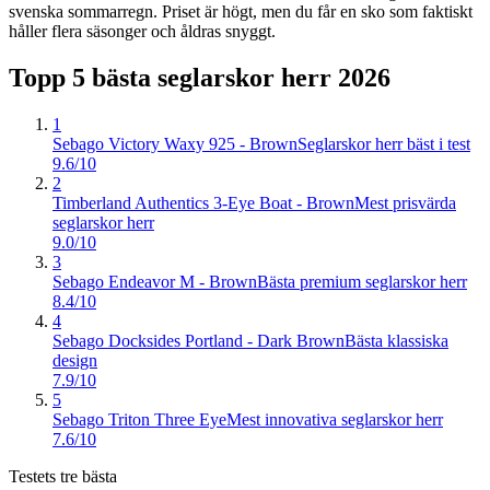
svenska sommarregn. Priset är högt, men du får en sko som faktiskt
håller flera säsonger och åldras snyggt.
Topp 5 bästa
seglarskor herr
2026
1
Sebago Victory Waxy 925 - Brown
Seglarskor herr bäst i test
9.6/10
2
Timberland Authentics 3-Eye Boat - Brown
Mest prisvärda
seglarskor herr
9.0/10
3
Sebago Endeavor M - Brown
Bästa premium seglarskor herr
8.4/10
4
Sebago Docksides Portland - Dark Brown
Bästa klassiska
design
7.9/10
5
Sebago Triton Three Eye
Mest innovativa seglarskor herr
7.6/10
Testets tre bästa