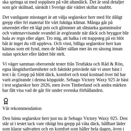
ska springa ut med soppåsen på vått altandäck. Det är små detaljer
som gör skillnad, särskilt i Sverige där vädret skiftar snabbt.
Det vanligaste misstaget är att välja seglarskor herr med för dåligt
grepp eller fel material för vårt fuktiga klimat. Många går på
utseendet eller ett lågt pris och glömmer att slitstarka gummisulor
och vattenavvisande ovandel är avgörande när däck och bryggor blir
hala av regn eller alger. Tro mig, att halka i ett trappsteg på en blöt
båt är inget du vill uppleva. Och visst, billiga seglarskor herr kan
kännas som ett fynd, men de håller sällan mer än en säsong innan
sulan spricker eller lädret blir stelt.
Vi väger samman oberoende tester från Testfakta och Råd & Rön,
egna långtidserfarenheter och faktiskt prisvärde när vi utser bäst i
test i år. Grepp på blött däck, komfort och total kostnad över tid har
varit avgörande i denna köpguide. Sebago Victory Waxy 925 är bäst
i test seglarskor herr 2026, men även Timberland och andra märken
har fått visa vad de går för under svenska förhållanden.
Vår rekommendation
Den bästa seglarskor herr just nu är Sebago Victory Waxy 925. Den
står ut i testet tack vare riktigt bra grepp på våta däck, hållbart läder
som klarar saltvatten och en komfort som håller hela dagen, även i