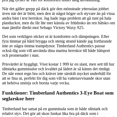
När det gäller grepp på däck gör den mönstrade yttersulan jobbet
även när det är blött, men den är något högre och styvare än på vissa
andra bäst i test herrskor. Jag hade inga problem att gå runt på hala
plastluckor, men du får lite mer känsla av fritidssko än ren båtsko om
man jämför direkt mot Sebago Victory Waxy 925.
Det som verkligen sticker ut är komforten och dämpningen. Efter
fyra timmar på hård brygga och stenig strand kände jag fortfarande
inte av några ömma trampdynor. Timberland Authentics passar
också dig som vill använda dina marina herrskor till både båtsport
och promenader i stan.
Prisvärdet är hyggligt. Visst kostar 1 999 kr en slant, men sett till hur
slitstarka gummisulor och kvalitet på lädret är så känns det rimligt.
De står emot regn bra och kräver inte särskilt mycket underhåll för
att se fina ut, perfekt för dig som vill ha vattenavvisande skor utan
att behöva smörja och borsta varje vecka.
Funktioner: Timberland Authentics 3-Eye Boat som
seglarskor herr
Timberland har satsat på en gummisula som är både slitstark och
relativt styv. Det gör att skon funkar lika bra på däck som i