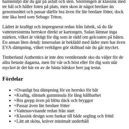
hamnmiljö där du går på asfalt och sten. Snörningen är klassisk med
tre hål och håller foten på plats, men skon är något bredare än
genomsnittet och passar därför bra även för lite bredare fötter, dock
inte lika bred som Sebago Triton.
Lädret är kraftigt och impregnerat redan från fabrik, så du får
vattenresistenta herrskor direkt ur kartongen. Sulan lämnar inga
märken, vilket är viktigt för dig som är rädd om gelcoaten på båten.
En annan liten detalj: innersulan är beklädd med läder men har även
EVA-dämpning, vilket verkligen gör skillnad när du går mycket.
Timberland Authentics är inte den ventilerande sko du väljer för de
allra hetaste dagarna, men för vår och höst eller för dig som står
mycket är det här en av de bästa båtskor herr jag testat.
Fördelar
+
Ovanligt bra dämpning för en herrsko för båt
+
Kraftig, slitstark gummisula för lång hållbarhet
+
Bra grepp även på blöta däck och bryggor
+
Passar även lite bredare fötter
+
Vattenavvisande redan från start
+
Klassisk design som funkar till både segling och fritid
+
Lätt att sköta, kräver minimalt underhåll