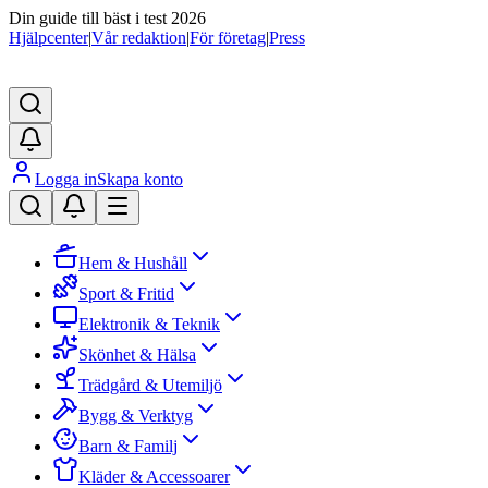
Din guide till bäst i test 2026
Hjälpcenter
|
Vår redaktion
|
För företag
|
Press
Logga in
Skapa konto
Hem & Hushåll
Sport & Fritid
Elektronik & Teknik
Skönhet & Hälsa
Trädgård & Utemiljö
Bygg & Verktyg
Barn & Familj
Kläder & Accessoarer