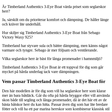
Är Timberland Authentics 3-Eye Boat värda priset som seglarskor
herr?
Ja, särskilt om du prioriterar komfort och dämpning. De håller länge
och kräver lite underhåll.
Hur skiljer sig Timberland Authentics 3-Eye Boat från Sebago
Victory Waxy 925?
Timberland har styvare sula och bättre dämpning, men känns något
varmare och tyngre. Sebago är mer följsam och ventilerande.
Vilka seglarskor herr är bäst för långa promenader i hamnmiljö?
Timberland Authentics 3-Eye Boat är ett toppval för dig som går
mycket på hårda underlag tack vare dämpningen.
Vem passar Timberland Authentics 3-Eye Boat för
Den här modellen är för dig som vill ha seglarskor herr som klarar
mer än bara båtdäck. Går du ofta på hårda bryggor eller vill använda
skon både till segling och långa promenader, då är det här ett av de
bästa båtskor herr du kan hitta. Passar även dig som har lite bredare
fötter och vill ha ett par marina herrskor som kombinerar klassisk stil