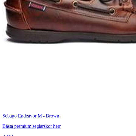
Sebago Endeavor M - Brown
Bästa premium seglarskor herr