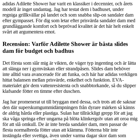
adidas Adilette Shower har varit en klassiker i decennier, och årets
modell är inget undantag. Jag har testat dem i badhuset, under
regniga grillkvällar på landet och som snabba slip-on sandaler dam
efter gympasset. För dig som letar efter prisvärda sandaler dam med
grundläggande komfort och beprövad kvalitet är det här helt enkelt
svårt att argumentera emot.
Recension: Varför Adilette Shower är bästa slides
dam för budget och badhus
Det första som slår mig är vikten, de väger typ ingenting och är lätta
att slänga ner i gymväskan eller strandpåsen. Slides dam behöver
inte alltid vara avancerade för att funka, och här har adidas verkligen
hittat balansen mellan prisvärde, enkelhet och funktion. EVA-
materialet gör dem vattenresistenta och snabbtorkande, så du slipper
klafsande fötter en timme efter duschen.
Jag har promenerat ut till bryggan med dessa, och trots att de saknar
den där superskumgummidämpningen från dyrare märken så känns
de aldrig hårda eller plastiga. Sulan har tillräckligt grepp för att jag
ska våga springa efter ungarna på blöta klinkergolv utan att oroa mig
för att slå omkull. De är inte breda sandaler dam, men passar de
flesta normalbreda fötter utan att klämma. Fötterna blir inte
instängda eller svettiga, även under varma dagar skor dam som