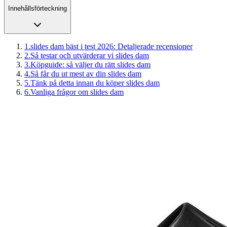
Innehållsförteckning
1
.
slides dam bäst i test 2026: Detaljerade recensioner
2
.
Så testar och utvärderar vi slides dam
3
.
Köpguide: så väljer du rätt slides dam
4
.
Så får du ut mest av din slides dam
5
.
Tänk på detta innan du köper slides dam
6
.
Vanliga frågor om slides dam