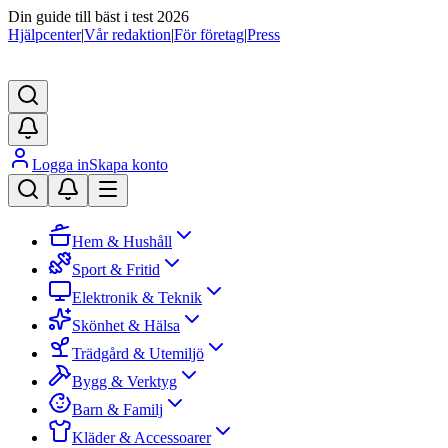
Din guide till bäst i test 2026
Hjälpcenter
|
Vår redaktion
|
För företag
|
Press
Logga in
Skapa konto
Hem & Hushåll
Sport & Fritid
Elektronik & Teknik
Skönhet & Hälsa
Trädgård & Utemiljö
Bygg & Verktyg
Barn & Familj
Kläder & Accessoarer