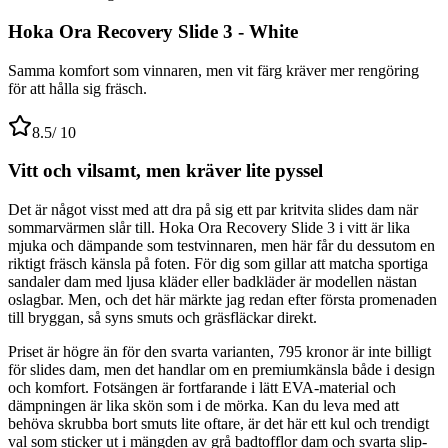
Hoka Ora Recovery Slide 3 - White
Samma komfort som vinnaren, men vit färg kräver mer rengöring
för att hålla sig fräsch.
8.5
/ 10
Vitt och vilsamt, men kräver lite pyssel
Det är något visst med att dra på sig ett par kritvita slides dam när
sommarvärmen slår till. Hoka Ora Recovery Slide 3 i vitt är lika
mjuka och dämpande som testvinnaren, men här får du dessutom en
riktigt fräsch känsla på foten. För dig som gillar att matcha sportiga
sandaler dam med ljusa kläder eller badkläder är modellen nästan
oslagbar. Men, och det här märkte jag redan efter första promenaden
till bryggan, så syns smuts och gräsfläckar direkt.
Priset är högre än för den svarta varianten, 795 kronor är inte billigt
för slides dam, men det handlar om en premiumkänsla både i design
och komfort. Fotsängen är fortfarande i lätt EVA-material och
dämpningen är lika skön som i de mörka. Kan du leva med att
behöva skrubba bort smuts lite oftare, är det här ett kul och trendigt
val som sticker ut i mängden av grå badtofflor dam och svarta slip-