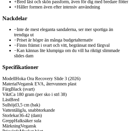
+
Bred läst och skön passform, även för dig med bredare fötter
+
Håller formen även efter intensiv användning
Nackdelar
−
Inte de mest eleganta sandalerna, ser mer sportiga än
trendiga ut
−
Priset är högre än många budgetalternativ
−
Finns främst i svart och vitt, begränsat med färgval
−
Kan kännas lite klumpiga om du vill ha riktigt slimmade
slides dam
Specifikationer
Modell
Hoka Ora Recovery Slide 3 (2026)
Material
Vegansk EVA, återvunnen plast
Färg
Black (svart)
Vikt
Ca 180 gram (per sko i strl 38)
Läst
Bred
Sulhöjd
3,5 cm (bak)
Vattentålig
Ja, snabbtorkande
Storlekar
36-42 (dam)
Grepp
Halksäker sula
Märkning
Vegansk