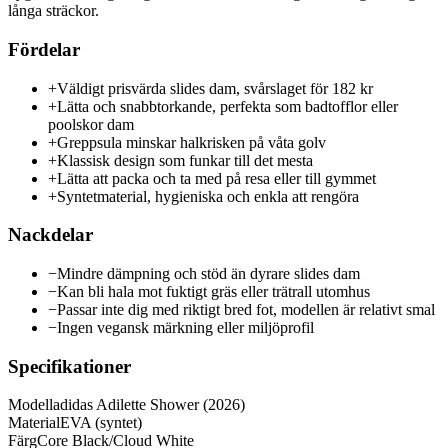
långa sträckor.
Fördelar
+
Väldigt prisvärda slides dam, svårslaget för 182 kr
+
Lätta och snabbtorkande, perfekta som badtofflor eller
poolskor dam
+
Greppsula minskar halkrisken på våta golv
+
Klassisk design som funkar till det mesta
+
Lätta att packa och ta med på resa eller till gymmet
+
Syntetmaterial, hygieniska och enkla att rengöra
Nackdelar
−
Mindre dämpning och stöd än dyrare slides dam
−
Kan bli hala mot fuktigt gräs eller trätrall utomhus
−
Passar inte dig med riktigt bred fot, modellen är relativt smal
−
Ingen vegansk märkning eller miljöprofil
Specifikationer
Modell
adidas Adilette Shower (2026)
Material
EVA (syntet)
Färg
Core Black/Cloud White