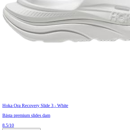
Hoka Ora Recovery Slide 3 - White
Bästa premium slides dam
8.5/10