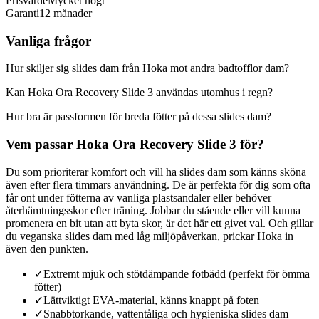
Prisvärde
Mycket högt
Garanti
12 månader
Vanliga frågor
Hur skiljer sig slides dam från Hoka mot andra badtofflor dam?
Kan Hoka Ora Recovery Slide 3 användas utomhus i regn?
Hur bra är passformen för breda fötter på dessa slides dam?
Vem passar Hoka Ora Recovery Slide 3 för?
Du som prioriterar komfort och vill ha slides dam som känns sköna
även efter flera timmars användning. De är perfekta för dig som ofta
får ont under fötterna av vanliga plastsandaler eller behöver
återhämtningsskor efter träning. Jobbar du stående eller vill kunna
promenera en bit utan att byta skor, är det här ett givet val. Och gillar
du veganska slides dam med låg miljöpåverkan, prickar Hoka in
även den punkten.
✓
Extremt mjuk och stötdämpande fotbädd (perfekt för ömma
fötter)
✓
Lättviktigt EVA-material, känns knappt på foten
✓
Snabbtorkande, vattentåliga och hygieniska slides dam