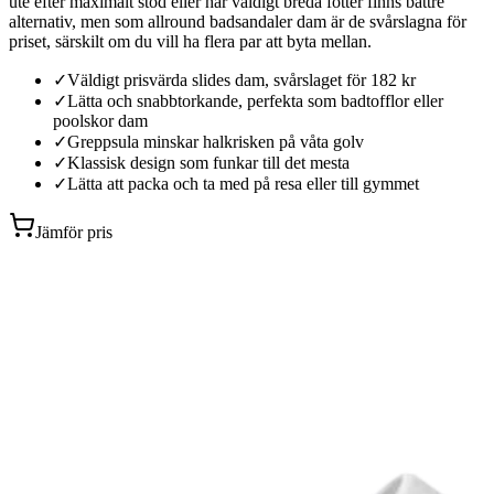
ute efter maximalt stöd eller har väldigt breda fötter finns bättre
alternativ, men som allround badsandaler dam är de svårslagna för
priset, särskilt om du vill ha flera par att byta mellan.
✓
Väldigt prisvärda slides dam, svårslaget för 182 kr
✓
Lätta och snabbtorkande, perfekta som badtofflor eller
poolskor dam
✓
Greppsula minskar halkrisken på våta golv
✓
Klassisk design som funkar till det mesta
✓
Lätta att packa och ta med på resa eller till gymmet
Jämför pris