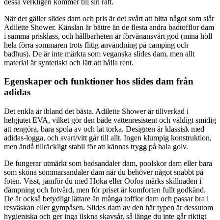
dessa verkligen kommer till sin rätt.
När det gäller slides dam och pris är det svårt att hitta något som slår
Adilette Shower. Känslan är bättre än de flesta andra badtofflor dam
i samma prisklass, och hållbarheten är förvånansvärt god (mina höll
hela förra sommaren trots flitig användning på camping och
badhus). De är inte märkta som veganska slides dam, men allt
material är syntetiskt och lätt att hålla rent.
Egenskaper och funktioner hos slides dam från
adidas
Det enkla är ibland det bästa. Adilette Shower är tillverkad i
helgjutet EVA, vilket gör den både vattenresistent och väldigt smidig
att rengöra, bara spola av och låt torka. Designen är klassisk med
adidas-logga, och svart/vitt går till allt. Ingen klumpig konstruktion,
men ändå tillräckligt stabil för att kännas trygg på hala golv.
De fungerar utmärkt som badsandaler dam, poolskor dam eller bara
som sköna sommarsandaler dam när du behöver något snabbt på
foten. Visst, jämför du med Hoka eller Oofos märks skillnaden i
dämpning och fotvård, men för priset är komforten fullt godkänd.
De är också betydligt lättare än många tofflor dam och passar bra i
resväskan eller gympåsen. Slides dam av den här typen är dessutom
hygieniska och ger inga ilskna skavsår, så länge du inte går riktigt