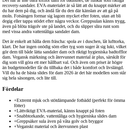
Det här är inte bara tofflor dam för badhuset, de funkar som riktiga
recovery-sandaler. EVA-materialet är så lätt att du knappt märker att
du har dem på dig, och ändå får du den där känslan av att gå på
moln. Fotsängen formar sig lagom mycket efter foten, utan att bli
degig eller tappa stödet efter några veckor. Greppsulan känns trygg,
även på blöta trägolv ute på landet, och du slipper slira runt som
med vissa andra vattentåliga sandaler dam.
Det är enkelt att hålla dem fräscha: spola av i duschen, låt lufttorka,
klart. De har ingen onödig söm eller tyg som suger åt sig lukt, vilket
gör dem till både lätta sandaler dam och riktigt hygieniska badtofflor
dam. Vegansk märkning och återvunnet material är plus, särskilt för
dig som vill göra ett mer hållbart val. Och även om priset är högre
än budgetmodeller får du tillbaka det i både komfort och livslängd.
Vill du ha de bästa slides för dam 2026 är det här modellen som står
sig hela säsongen, och lite till.
Fördelar
+
Extremt mjuk och stötdämpande fotbädd (perfekt för ömma
fötter)
+
Lättviktigt EVA-material, känns knappt på foten
+
Snabbtorkande, vattentåliga och hygieniska slides dam
+
Greppsäker sula även på våta golv och bryggor
+
Veganskt material och återvunnen plast