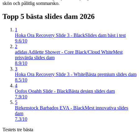
skön och pålitlig sommarsko.
Topp 5 bästa
slides dam
2026
1
Hoka Ora Recovery Slide 3 - Black
Slides dam bäst i test
9.6/10
2
adidas Adilette Shower - Core Black/Cloud White
Mest
prisvärda slides dam
8.9/10
3
Hoka Ora Recovery Slide 3 - White
Bästa premium slides dam
8.5/10
4
Oofos Ooahh Slide - Black
Bästa design slides dam
7.9/10
5
Birkenstock Barbados EVA - Black
Mest innovativa slides
dam
7.3/10
Testets tre bästa