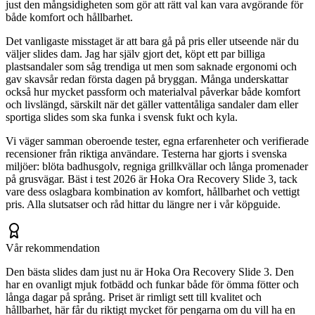
just den mångsidigheten som gör att rätt val kan vara avgörande för
både komfort och hållbarhet.
Det vanligaste misstaget är att bara gå på pris eller utseende när du
väljer slides dam. Jag har själv gjort det, köpt ett par billiga
plastsandaler som såg trendiga ut men som saknade ergonomi och
gav skavsår redan första dagen på bryggan. Många underskattar
också hur mycket passform och materialval påverkar både komfort
och livslängd, särskilt när det gäller vattentåliga sandaler dam eller
sportiga slides som ska funka i svensk fukt och kyla.
Vi väger samman oberoende tester, egna erfarenheter och verifierade
recensioner från riktiga användare. Testerna har gjorts i svenska
miljöer: blöta badhusgolv, regniga grillkvällar och långa promenader
på grusvägar. Bäst i test 2026 är Hoka Ora Recovery Slide 3, tack
vare dess oslagbara kombination av komfort, hållbarhet och vettigt
pris. Alla slutsatser och råd hittar du längre ner i vår köpguide.
Vår rekommendation
Den bästa slides dam just nu är Hoka Ora Recovery Slide 3. Den
har en ovanligt mjuk fotbädd och funkar både för ömma fötter och
långa dagar på språng. Priset är rimligt sett till kvalitet och
hållbarhet, här får du riktigt mycket för pengarna om du vill ha en