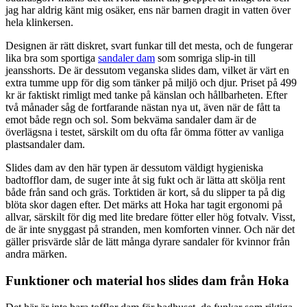
jag har aldrig känt mig osäker, ens när barnen dragit in vatten över
hela klinkersen.
Designen är rätt diskret, svart funkar till det mesta, och de fungerar
lika bra som sportiga
sandaler dam
som somriga slip-in till
jeansshorts. De är dessutom veganska slides dam, vilket är värt en
extra tumme upp för dig som tänker på miljö och djur. Priset på 499
kr är faktiskt rimligt med tanke på känslan och hållbarheten. Efter
två månader såg de fortfarande nästan nya ut, även när de fått ta
emot både regn och sol. Som bekväma sandaler dam är de
överlägsna i testet, särskilt om du ofta får ömma fötter av vanliga
plastsandaler dam.
Slides dam av den här typen är dessutom väldigt hygieniska
badtofflor dam, de suger inte åt sig fukt och är lätta att skölja rent
både från sand och gräs. Torktiden är kort, så du slipper ta på dig
blöta skor dagen efter. Det märks att Hoka har tagit ergonomi på
allvar, särskilt för dig med lite bredare fötter eller hög fotvalv. Visst,
de är inte snyggast på stranden, men komforten vinner. Och när det
gäller prisvärde slår de lätt många dyrare sandaler för kvinnor från
andra märken.
Funktioner och material hos slides dam från Hoka