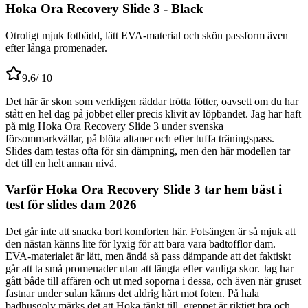
Hoka Ora Recovery Slide 3 - Black
Otroligt mjuk fotbädd, lätt EVA-material och skön passform även
efter långa promenader.
9.6
/ 10
Det här är skon som verkligen räddar trötta fötter, oavsett om du har
stått en hel dag på jobbet eller precis klivit av löpbandet. Jag har haft
på mig Hoka Ora Recovery Slide 3 under svenska
försommarkvällar, på blöta altaner och efter tuffa träningspass.
Slides dam testas ofta för sin dämpning, men den här modellen tar
det till en helt annan nivå.
Varför Hoka Ora Recovery Slide 3 tar hem bäst i
test för slides dam 2026
Det går inte att snacka bort komforten här. Fotsängen är så mjuk att
den nästan känns lite för lyxig för att bara vara badtofflor dam.
EVA-materialet är lätt, men ändå så pass dämpande att det faktiskt
går att ta små promenader utan att längta efter vanliga skor. Jag har
gått både till affären och ut med soporna i dessa, och även när gruset
fastnar under sulan känns det aldrig hårt mot foten. På hala
badhusgolv märks det att Hoka tänkt till, greppet är riktigt bra och