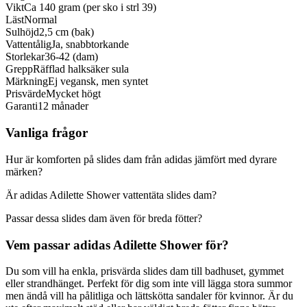
Vikt
Ca 140 gram (per sko i strl 39)
Läst
Normal
Sulhöjd
2,5 cm (bak)
Vattentålig
Ja, snabbtorkande
Storlekar
36-42 (dam)
Grepp
Räfflad halksäker sula
Märkning
Ej vegansk, men syntet
Prisvärde
Mycket högt
Garanti
12 månader
Vanliga frågor
Hur är komforten på slides dam från adidas jämfört med dyrare
märken?
Är adidas Adilette Shower vattentäta slides dam?
Passar dessa slides dam även för breda fötter?
Vem passar adidas Adilette Shower för?
Du som vill ha enkla, prisvärda slides dam till badhuset, gymmet
eller strandhänget. Perfekt för dig som inte vill lägga stora summor
men ändå vill ha pålitliga och lättskötta sandaler för kvinnor. Är du