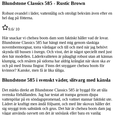
Blundstone Classics 585 - Rustic Brown
Robust ovandel i läder, vattentålig och otroligt bekväm även efter en
hel dag på fötterna.
9.6
/ 10
Här snackar vi chelsea boots dam som faktiskt håller vad de lovar.
Blundstone Classics 585 har hängt med mig genom slaskiga
novembermorgnar, torra vårdagar och till och med när jag behövt
skynda till bussen i ösregn. Och visst, det är något speciellt med just
den här modellen. Läderkvaliteten är påtagligt robust utan att kännas
klumpig, och resåren på sidorna har aldrig krånglat när skon ska av
och på med frusna fingrar. Finns det snyggare chelsea boots för
kvinnor? Kanske, men få är lika tåliga.
Blundstone 585 i svenskt väder, slitvarg med känsla
Det märks direkt att Blundstone Classics 585 är byggd för att tåla
svenska förhållanden. Jag har testat att trampa genom djupa
vattenpölar på en söndagspromenad, och vattnet stannar faktiskt ute.
Lädret är kraftigt men ändå följsamt, och med lite skovax håller det
sig snyggt trots saltstänk och grus. Det här är chelsea boots dam jag
vågar använda oavsett om det är snöslask eller bara en vanlig