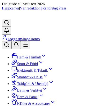
Din guide till bäst i test 2026
Hjälpcenter
|
Vår redaktion
|
För företag
|
Press
Logga in
Skapa konto
Hem & Hushåll
Sport & Fritid
Elektronik & Teknik
Skönhet & Hälsa
Trädgård & Utemiljö
Bygg & Verktyg
Barn & Familj
Kläder & Accessoarer