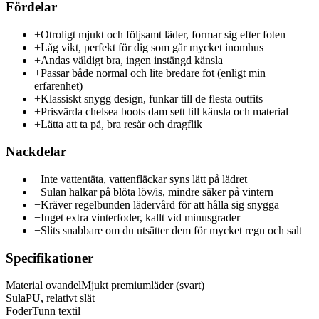
Fördelar
+
Otroligt mjukt och följsamt läder, formar sig efter foten
+
Låg vikt, perfekt för dig som går mycket inomhus
+
Andas väldigt bra, ingen instängd känsla
+
Passar både normal och lite bredare fot (enligt min
erfarenhet)
+
Klassiskt snygg design, funkar till de flesta outfits
+
Prisvärda chelsea boots dam sett till känsla och material
+
Lätta att ta på, bra resår och dragflik
Nackdelar
−
Inte vattentäta, vattenfläckar syns lätt på lädret
−
Sulan halkar på blöta löv/is, mindre säker på vintern
−
Kräver regelbunden lädervård för att hålla sig snygga
−
Inget extra vinterfoder, kallt vid minusgrader
−
Slits snabbare om du utsätter dem för mycket regn och salt
Specifikationer
Material ovandel
Mjukt premiumläder (svart)
Sula
PU, relativt slät
Foder
Tunn textil