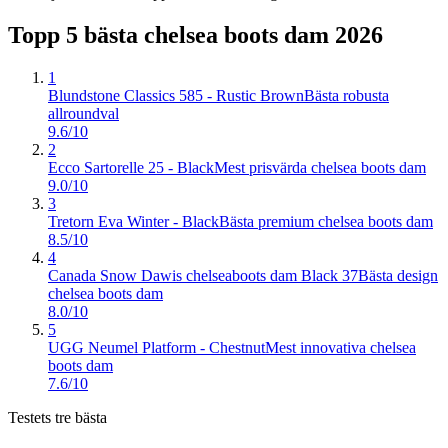
Topp 5 bästa
chelsea boots dam
2026
1
Blundstone Classics 585 - Rustic Brown
Bästa robusta
allroundval
9.6/10
2
Ecco Sartorelle 25 - Black
Mest prisvärda chelsea boots dam
9.0/10
3
Tretorn Eva Winter - Black
Bästa premium chelsea boots dam
8.5/10
4
Canada Snow Dawis chelseaboots dam Black 37
Bästa design
chelsea boots dam
8.0/10
5
UGG Neumel Platform - Chestnut
Mest innovativa chelsea
boots dam
7.6/10
Testets tre bästa