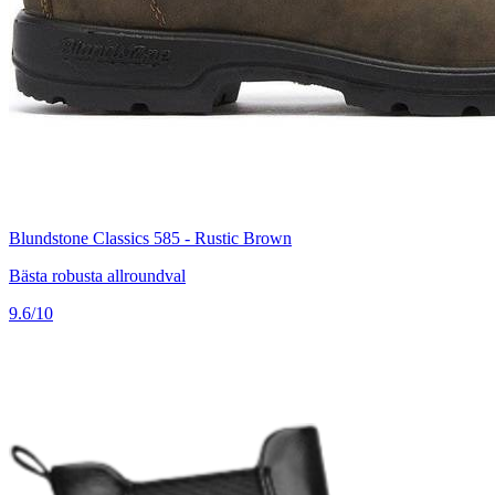
Blundstone Classics 585 - Rustic Brown
Bästa robusta allroundval
9.6/10