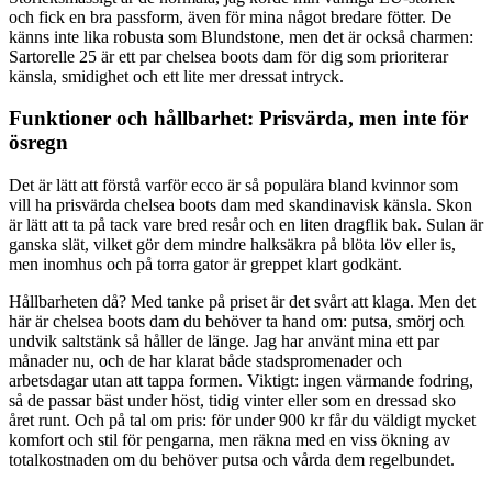
och fick en bra passform, även för mina något bredare fötter. De
känns inte lika robusta som Blundstone, men det är också charmen:
Sartorelle 25 är ett par chelsea boots dam för dig som prioriterar
känsla, smidighet och ett lite mer dressat intryck.
Funktioner och hållbarhet: Prisvärda, men inte för
ösregn
Det är lätt att förstå varför ecco är så populära bland kvinnor som
vill ha prisvärda chelsea boots dam med skandinavisk känsla. Skon
är lätt att ta på tack vare bred resår och en liten dragflik bak. Sulan är
ganska slät, vilket gör dem mindre halksäkra på blöta löv eller is,
men inomhus och på torra gator är greppet klart godkänt.
Hållbarheten då? Med tanke på priset är det svårt att klaga. Men det
här är chelsea boots dam du behöver ta hand om: putsa, smörj och
undvik saltstänk så håller de länge. Jag har använt mina ett par
månader nu, och de har klarat både stadspromenader och
arbetsdagar utan att tappa formen. Viktigt: ingen värmande fodring,
så de passar bäst under höst, tidig vinter eller som en dressad sko
året runt. Och på tal om pris: för under 900 kr får du väldigt mycket
komfort och stil för pengarna, men räkna med en viss ökning av
totalkostnaden om du behöver putsa och vårda dem regelbundet.