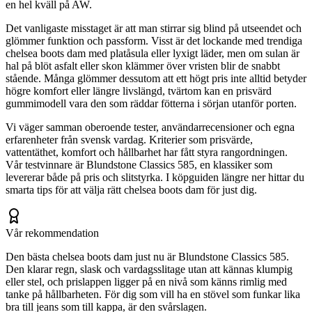
en hel kväll på AW.
Det vanligaste misstaget är att man stirrar sig blind på utseendet och
glömmer funktion och passform. Visst är det lockande med trendiga
chelsea boots dam med platåsula eller lyxigt läder, men om sulan är
hal på blöt asfalt eller skon klämmer över vristen blir de snabbt
stående. Många glömmer dessutom att ett högt pris inte alltid betyder
högre komfort eller längre livslängd, tvärtom kan en prisvärd
gummimodell vara den som räddar fötterna i sörjan utanför porten.
Vi väger samman oberoende tester, användarrecensioner och egna
erfarenheter från svensk vardag. Kriterier som prisvärde,
vattentäthet, komfort och hållbarhet har fått styra rangordningen.
Vår testvinnare är Blundstone Classics 585, en klassiker som
levererar både på pris och slitstyrka. I köpguiden längre ner hittar du
smarta tips för att välja rätt chelsea boots dam för just dig.
Vår rekommendation
Den bästa chelsea boots dam just nu är Blundstone Classics 585.
Den klarar regn, slask och vardagsslitage utan att kännas klumpig
eller stel, och prislappen ligger på en nivå som känns rimlig med
tanke på hållbarheten. För dig som vill ha en stövel som funkar lika
bra till jeans som till kappa, är den svårslagen.