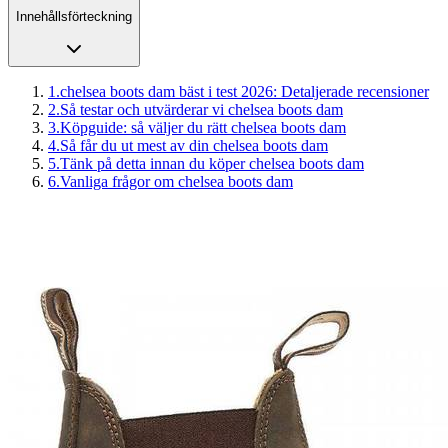
Innehållsförteckning
1
.
chelsea boots dam bäst i test 2026: Detaljerade recensioner
2
.
Så testar och utvärderar vi chelsea boots dam
3
.
Köpguide: så väljer du rätt chelsea boots dam
4
.
Så får du ut mest av din chelsea boots dam
5
.
Tänk på detta innan du köper chelsea boots dam
6
.
Vanliga frågor om chelsea boots dam