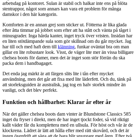
arbetsdag på kontoret. Sulan är stabil och halkar inte ens på blöta
stentrappor, något som annars kan vara ett problem för många
damskor i den här kategorin.
Komforten är en annan grej som sticker ut. Fötterna är lika glada
efter åtta timmar på jobbet som efter att ha stått och vänta på tåget i
minusgrader. Inga hårda kanter, inget tryck över vristen. Insidan har
en liten stötdämpande sula som gör skillnad om du går mycket. Jag
har till och med haft dem till
klänning
, funkar oväntat bra om man
gillar en lite robustare look. Visst, de väger lite mer än vissa billigare
chelsea boots för damer, men det är inget som stör förrän du ska
packa dem i handbagaget.
Det enda jag märkt är att färgen slits lite i tån efter mycket
användning, men det går att fixa med lite läderfett. Och du, tänk på
att storleksguiden är australisk, jag tog en halv storlek mindre än
vanligt, och det blev perfekt.
Funktion och hållbarhet: Klarar år efter år
När det gäller chelsea boots dam vinter är Blundstone Classics 585
inget du fryser i direkt, men de har inget tjockt foder, så vid riktigt
kallt väder får du komplettera med en ullsula. För höst och vår är de
klockrena. Lädret är lätt att hålla efter med rätt skovård, och det är
ingen överdrift att säga att de bara blir snyggare med åren. Efter två