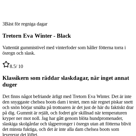
3
Bäst för regniga dagar
Tretorn Eva Winter - Black
Vattentät gummistövel med vinterfoder som håller fötterna torra i
ösregn och slask.
8.5
/ 10
Klassikern som räddar slaskdagar, när inget annat
duger
Det finns något befriande ärligt med Tretorn Eva Winter. Det är inte
den snyggaste chelsea boots dam i testet, men när regnet piskar snett
och snön börjar smälta på trottoaren är det just de här du faktiskt drar
på dig. Gummit är rejält, och fodret gör skillnad när temperaturen
kryper ner mot noll. Jag har gått genom blöta hundpromenader,
slaskiga skolgårdar och tågperronger i ösregn utan att fötterna blivit
det minsta fuktiga, och det är inte alla dam chelsea boots som
levererar det löftet.