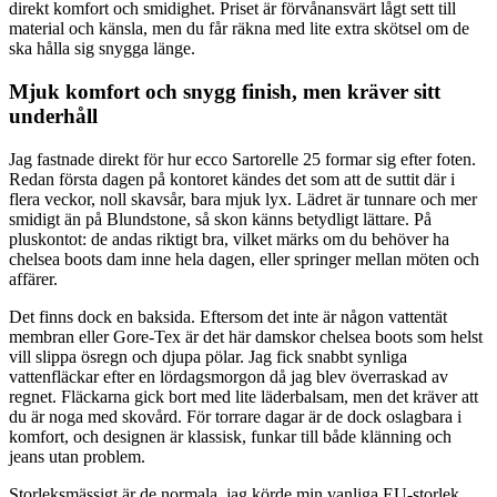
direkt komfort och smidighet. Priset är förvånansvärt lågt sett till
material och känsla, men du får räkna med lite extra skötsel om de
ska hålla sig snygga länge.
Mjuk komfort och snygg finish, men kräver sitt
underhåll
Jag fastnade direkt för hur ecco Sartorelle 25 formar sig efter foten.
Redan första dagen på kontoret kändes det som att de suttit där i
flera veckor, noll skavsår, bara mjuk lyx. Lädret är tunnare och mer
smidigt än på Blundstone, så skon känns betydligt lättare. På
pluskontot: de andas riktigt bra, vilket märks om du behöver ha
chelsea boots dam inne hela dagen, eller springer mellan möten och
affärer.
Det finns dock en baksida. Eftersom det inte är någon vattentät
membran eller Gore-Tex är det här damskor chelsea boots som helst
vill slippa ösregn och djupa pölar. Jag fick snabbt synliga
vattenfläckar efter en lördagsmorgon då jag blev överraskad av
regnet. Fläckarna gick bort med lite läderbalsam, men det kräver att
du är noga med skovård. För torrare dagar är de dock oslagbara i
komfort, och designen är klassisk, funkar till både klänning och
jeans utan problem.
Storleksmässigt är de normala, jag körde min vanliga EU-storlek