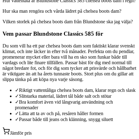
Hur vattentäta är Blundstone Classics 585 chelsea boots dam i regn?
Hur ska man rengöra och vårda lädret på chelsea boots dam?
Vilken storlek på chelsea boots dam från Blundstone ska jag välja?
Vem passar Blundstone Classics 585 för
Du som vill ha ett par chelsea boots dam som faktiskt klarar svenskt
klimat, och inte läcker in efter två månader. Perfekta om du pendlar,
promenerar mycket eller bara vill ha en sko som funkar både till
vardags och lite finare tillfällen. Passar bäst för dig med normal till
något bredare fot, och för dig som tycker att prisvärde och hållbarhet
är viktigare än att ha årets tunnaste boots. Stort plus om du gillar att
slippa tänka på att köpa nya varje säsong.
✓
Riktigt vattentåliga chelsea boots dam, klarar regn och slask
✓
Slitstarka material, lädret tål både salt och stötar
✓
Bra komfort även vid långvarig användning och
promenader
✓
Lätta att ta av och på, resåren håller formen
✓
Passar både till jeans och klänning, snygg siluett
Jämför pris