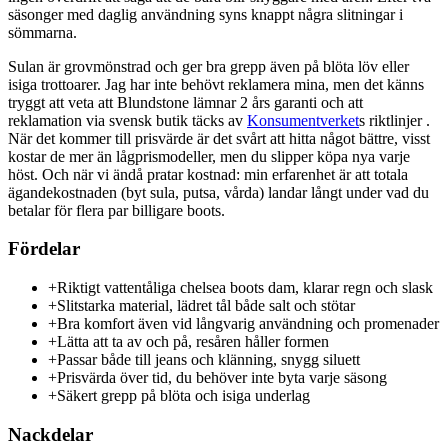
säsonger med daglig användning syns knappt några slitningar i
sömmarna.
Sulan är grovmönstrad och ger bra grepp även på blöta löv eller
isiga trottoarer. Jag har inte behövt reklamera mina, men det känns
tryggt att veta att Blundstone lämnar 2 års garanti och att
reklamation via svensk butik täcks av
Konsumentverket
s riktlinjer .
När det kommer till prisvärde är det svårt att hitta något bättre, visst
kostar de mer än lågprismodeller, men du slipper köpa nya varje
höst. Och när vi ändå pratar kostnad: min erfarenhet är att totala
ägandekostnaden (byt sula, putsa, vårda) landar långt under vad du
betalar för flera par billigare boots.
Fördelar
+
Riktigt vattentåliga chelsea boots dam, klarar regn och slask
+
Slitstarka material, lädret tål både salt och stötar
+
Bra komfort även vid långvarig användning och promenader
+
Lätta att ta av och på, resåren håller formen
+
Passar både till jeans och klänning, snygg siluett
+
Prisvärda över tid, du behöver inte byta varje säsong
+
Säkert grepp på blöta och isiga underlag
Nackdelar