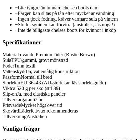
−
Lite tyngre än tunnare chelsea boots dam
−
Färgen kan slitas på tån efter mycket användning
−
Ingen tjock fodring, kräver varmare sula på vintern
−
Storleksguiden kan förvirra (australisk, läs noga!)
−
Inte de billigaste chelsea boots för kvinnor i inköp
Specifikationer
Material ovandel
Premiumläder (Rustic Brown)
Sula
TPU/gummi, grovt mönstrad
Foder
Tunn textil
Vattenskydd
Ja, vattentålig konstruktion
Passform
Normal till bred
Storlekar
EU 36–43 (AU-storlekar, läs storleksguide)
Vikt
ca 520 g per sko (strl 39)
Slip-on
Ja, med elastiska paneler
Tillverkargaranti
2 år
Prisvärde
Mycket högt över tid
Skovård
Läderfett/vax rekommenderas
Tillverkning
Australien
Vanliga frågor