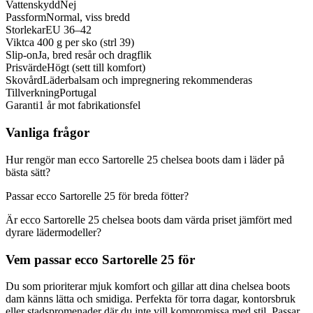
Vattenskydd
Nej
Passform
Normal, viss bredd
Storlekar
EU 36–42
Vikt
ca 400 g per sko (strl 39)
Slip-on
Ja, bred resår och dragflik
Prisvärde
Högt (sett till komfort)
Skovård
Läderbalsam och impregnering rekommenderas
Tillverkning
Portugal
Garanti
1 år mot fabrikationsfel
Vanliga frågor
Hur rengör man ecco Sartorelle 25 chelsea boots dam i läder på
bästa sätt?
Passar ecco Sartorelle 25 för breda fötter?
Är ecco Sartorelle 25 chelsea boots dam värda priset jämfört med
dyrare lädermodeller?
Vem passar ecco Sartorelle 25 för
Du som prioriterar mjuk komfort och gillar att dina chelsea boots
dam känns lätta och smidiga. Perfekta för torra dagar, kontorsbruk
eller stadspromenader där du inte vill kompromissa med stil. Passar